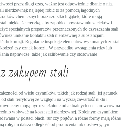
ości przez długi czas, ważne jest odpowiednie dbanie o nią.
li nierdzewnej; najlepiej robić to za pomocą łagodnych
środków chemicznych oraz szorstkich gąbek, które mogą
stal miękką ściereczką, aby zapobiec powstawaniu zacieków i
yć specjalnych preparatów przeznaczonych do czyszczenia stali
ównież unikanie kontaktu stali nierdzewnej z substancjami
ić do korozji. Regularne inspekcje elementów wykonanych ze stali
kodzeń czy oznak korozji. W przypadku wystąpienia rdzy lub
ania naprawcze, takie jak szlifowanie czy stosowanie
 z zakupem stali
leżności od wielu czynników, takich jak rodzaj stali, jej gatunek
 od stali ferrytowej ze względu na wyższą zawartość niklu i
atkowo ceny mogą być uzależnione od aktualnych cen surowców na
ednio wpływać na koszt stali nierdzewnej. Kolejnym czynnikiem
dawana w postaci blach, rur czy prętów, a różne formy mają różne
ną rolę; im dalsza odległość od producenta lub dostawcy, tym