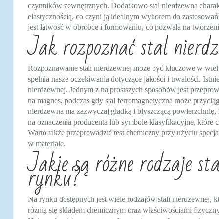
czynników zewnętrznych. Dodatkowo stal nierdzewna charakt
elastycznością, co czyni ją idealnym wyborem do zastosowań
jest łatwość w obróbce i formowaniu, co pozwala na tworzeni
Jak rozpoznać stal nierd
Rozpoznawanie stali nierdzewnej może być kluczowe w wielu
spełnia nasze oczekiwania dotyczące jakości i trwałości. Istni
nierdzewnej. Jednym z najprostszych sposobów jest przeprowa
na magnes, podczas gdy stal ferromagnetyczna może przyciąg
nierdzewna ma zazwyczaj gładką i błyszczącą powierzchnię,
na oznaczenia producenta lub symbole klasyfikacyjne, które c
Warto także przeprowadzić test chemiczny przy użyciu specj
w materiale.
Jakie są różne rodzaje sta
rynku?
Na rynku dostępnych jest wiele rodzajów stali nierdzewnej, k
różnią się składem chemicznym oraz właściwościami fizyczn