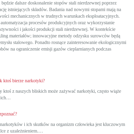
ędzie dalsze doskonalenie stopów stali nierdzewnej poprzez
ję istniejących składów. Badania nad nowymi stopami mają na
iwości mechanicznych w trudnych warunkach eksploatacyjnych.
; automatyzacja procesów produkcyjnych oraz wykorzystanie
ktywności i jakości produkcji stali nierdzewnej. W kontekście
cykling materiałów; innowacyjne metody odzysku surowców będą
mysłu stalowego. Ponadto rosnące zainteresowanie ekologicznymi
obów na ograniczenie emisji gazów cieplarnianych podczas
k ktoś bierze narkotyki?
y ktoś z naszych bliskich może zażywać narkotyki, często wiąże
ą ich…
ozpoznać?
arkotyków i ich skutków na organizm człowieka jest kluczowym
lce z uzależnieniem.…