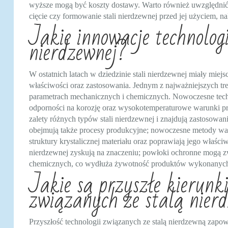
wyższe mogą być koszty dostawy. Warto również uwzględnić 
cięcie czy formowanie stali nierdzewnej przed jej użyciem, n
Jakie innowacje technologi
nierdzewnej?
W ostatnich latach w dziedzinie stali nierdzewnej miały miejs
właściwości oraz zastosowania. Jednym z najważniejszych tr
parametrach mechanicznych i chemicznych. Nowoczesne tech
odporności na korozję oraz wysokotemperaturowe warunki pra
zalety różnych typów stali nierdzewnej i znajdują zastosow
obejmują także procesy produkcyjne; nowoczesne metody walc
struktury krystalicznej materiału oraz poprawiają jego właśc
nierdzewnej zyskują na znaczeniu; powłoki ochronne mogą z
chemicznych, co wydłuża żywotność produktów wykonanych 
Jakie są przyszłe kierunki
związanych ze stalą nier
Przyszłość technologii związanych ze stalą nierdzewną zapo