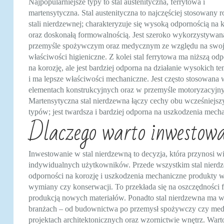
Najpopularniejsze typy to stal austenityczna, ferrytowa i
martensytyczna. Stal austenityczna to najczęściej stosowany r
stali nierdzewnej; charakteryzuje się wysoką odpornością na 
oraz doskonałą formowalnością. Jest szeroko wykorzystywa
przemyśle spożywczym oraz medycznym ze względu na swo
właściwości higieniczne. Z kolei stal ferrytowa ma niższą od
na korozję, ale jest bardziej odporna na działanie wysokich t
i ma lepsze właściwości mechaniczne. Jest często stosowana 
elementach konstrukcyjnych oraz w przemyśle motoryzacyjn
Martensytyczna stal nierdzewna łączy cechy obu wcześniejsz
typów; jest twardsza i bardziej odporna na uszkodzenia mecha
Dlaczego warto inwestowa
Inwestowanie w stal nierdzewną to decyzja, która przynosi wie
indywidualnych użytkowników. Przede wszystkim stal nierdze
odporności na korozję i uszkodzenia mechaniczne produkty wy
wymiany czy konserwacji. To przekłada się na oszczędności 
produkcją nowych materiałów. Ponadto stal nierdzewna ma w
branżach – od budownictwa po przemysł spożywczy czy medycy
projektach architektonicznych oraz wzornictwie wnętrz. Wart