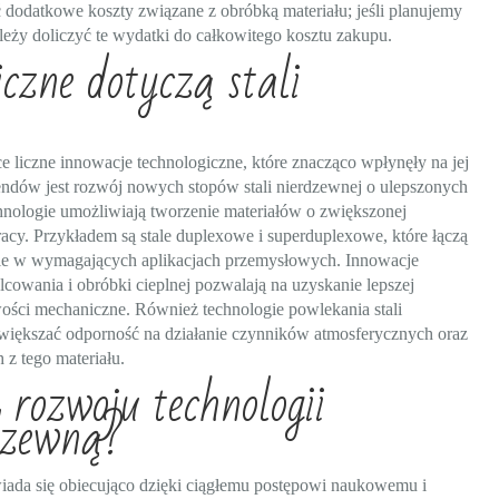
dodatkowe koszty związane z obróbką materiału; jeśli planujemy
ależy doliczyć te wydatki do całkowitego kosztu zakupu.
czne dotyczą stali
ce liczne innowacje technologiczne, które znacząco wpłynęły na jej
endów jest rozwój nowych stopów stali nierdzewnej o ulepszonych
nologie umożliwiają tworzenie materiałów o zwiększonej
cy. Przykładem są stale duplexowe i superduplexowe, które łączą
anie w wymagających aplikacjach przemysłowych. Innowacje
owania i obróbki cieplnej pozwalają na uzyskanie lepszej
iwości mechaniczne. Również technologie powlekania stali
większać odporność na działanie czynników atmosferycznych oraz
z tego materiału.
 rozwoju technologii
dzewną?
wiada się obiecująco dzięki ciągłemu postępowi naukowemu i