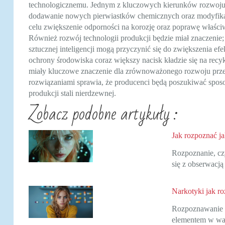
technologicznemu. Jednym z kluczowych kierunków rozwoju b
dodawanie nowych pierwiastków chemicznych oraz modyfikac
celu zwiększenie odporności na korozję oraz poprawę właśc
Również rozwój technologii produkcji będzie miał znaczenie
sztucznej inteligencji mogą przyczynić się do zwiększenia efe
ochrony środowiska coraz większy nacisk kładzie się na re
miały kluczowe znaczenie dla zrównoważonego rozwoju prze
rozwiązaniami sprawia, że producenci będą poszukiwać spos
produkcji stali nierdzewnej.
Zobacz podobne artykuły :
Jak rozpoznać ja
Rozpoznanie, cz
się z obserwacj
Narkotyki jak r
Rozpoznawanie n
elementem w wa