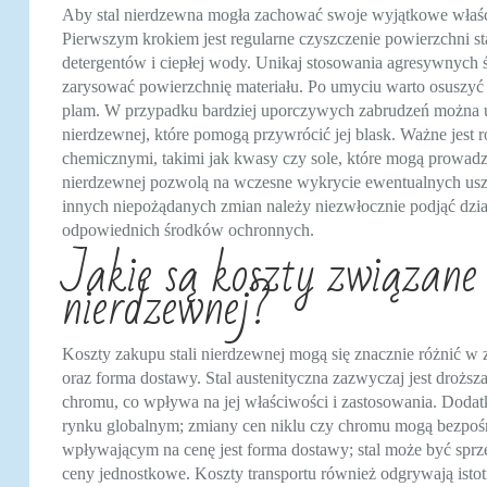
Aby stal nierdzewna mogła zachować swoje wyjątkowe właściw
Pierwszym krokiem jest regularne czyszczenie powierzchni sta
detergentów i ciepłej wody. Unikaj stosowania agresywnych 
zarysować powierzchnię materiału. Po umyciu warto osuszyć 
plam. W przypadku bardziej uporczywych zabrudzeń można uż
nierdzewnej, które pomogą przywrócić jej blask. Ważne jest r
chemicznymi, takimi jak kwasy czy sole, które mogą prowadz
nierdzewnej pozwolą na wczesne wykrycie ewentualnych usz
innych niepożądanych zmian należy niezwłocznie podjąć dział
odpowiednich środków ochronnych.
Jakie są koszty związane
nierdzewnej?
Koszty zakupu stali nierdzewnej mogą się znacznie różnić w za
oraz forma dostawy. Stal austenityczna zazwyczaj jest droższa
chromu, co wpływa na jej właściwości i zastosowania. Dod
rynku globalnym; zmiany cen niklu czy chromu mogą bezpośr
wpływającym na cenę jest forma dostawy; stal może być sprze
ceny jednostkowe. Koszty transportu również odgrywają istot