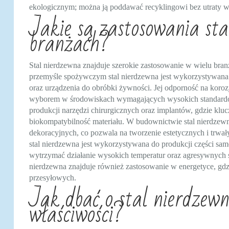
ekologicznym; można ją poddawać recyklingowi bez utraty w
Jakie są zastosowania sta
branżach?
Stal nierdzewna znajduje szerokie zastosowanie w wielu bra
przemyśle spożywczym stal nierdzewna jest wykorzystywana d
oraz urządzenia do obróbki żywności. Jej odporność na korozj
wyborem w środowiskach wymagających wysokich standardów
produkcji narzędzi chirurgicznych oraz implantów, gdzie klu
biokompatybilność materiału. W budownictwie stal nierdzewn
dekoracyjnych, co pozwala na tworzenie estetycznych i trw
stal nierdzewna jest wykorzystywana do produkcji części s
wytrzymać działanie wysokich temperatur oraz agresywnych 
nierdzewna znajduje również zastosowanie w energetyce, gdz
przesyłowych.
Jak dbać o stal nierdzewn
właściwości?