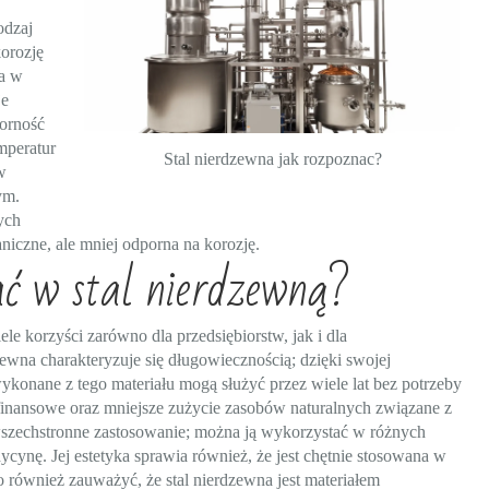
odzaj
korozję
na w
je
porność
emperatur
Stal nierdzewna jak rozpoznac?
w
ym.
ych
niczne, ale mniej odporna na korozję.
ć w stal nierdzewną?
le korzyści zarówno dla przedsiębiorstw, jak i dla
wna charakteryzuje się długowiecznością; dzięki swojej
konane z tego materiału mogą służyć przez wiele lat bez potrzeby
finansowe oraz mniejsze zużycie zasobów naturalnych związane z
szechstronne zastosowanie; można ją wykorzystać w różnych
nę. Jej estetyka sprawia również, że jest chętnie stosowana w
o również zauważyć, że stal nierdzewna jest materiałem