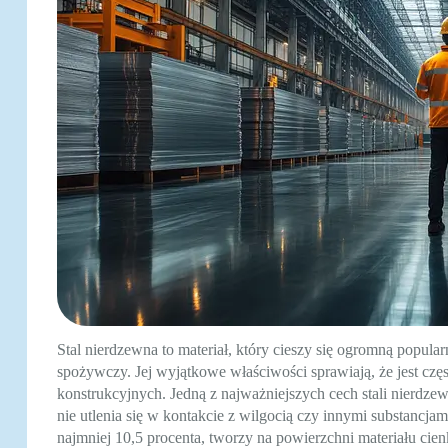
Stal nierdzewna to materiał, który cieszy się ogromną popul
spożywczy. Jej wyjątkowe właściwości sprawiają, że jest czę
konstrukcyjnych. Jedną z najważniejszych cech stali nierdzewn
nie utlenia się w kontakcie z wilgocią czy innymi substanc
najmniej 10,5 procenta, tworzy na powierzchni materiału cien