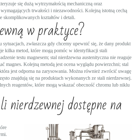
eryzuje się dużą wytrzymałością mechaniczną oraz
 wymagających trwałości i niezawodności. Kolejną istotną cechą
e skomplikowanych kształtów i detali.
zewną w praktyce?
 sytuacjach, zwłaszcza gdy chcemy upewnić się, że dany produkt
eje kilka metod, które mogą pomóc w identyfikacji stali
dzenie testu magnesem; stal nierdzewna austenityczna nie reaguje
ać magnes. Kolejną metodą jest ocena wyglądu powierzchni; stal
 która jest odporna na zarysowania. Można również zwrócić uwagę
zęsto znajdują się na produktach wykonanych ze stali nierdzewnej.
alnych reagentów, które mogą wskazać obecność chromu lub niklu
li nierdzewnej dostępne na
tóre
ymi.