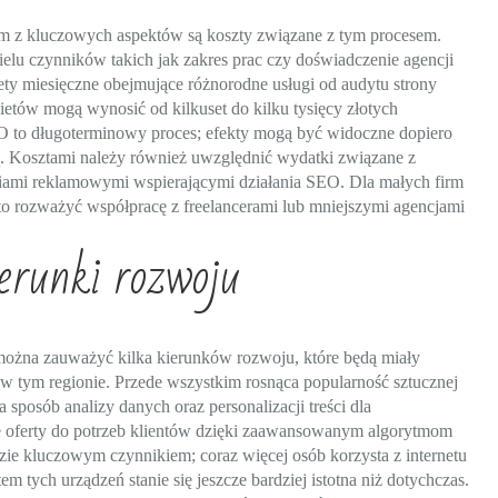
 z kluczowych aspektów są koszty związane z tym procesem.
elu czynników takich jak zakres prac czy doświadczenie agencji
ety miesięczne obejmujące różnorodne usługi od audytu strony
akietów mogą wynosić od kilkuset do kilku tysięcy złotych
EO to długoterminowy proces; efekty mogą być widoczne dopiero
wą. Kosztami należy również uwzględnić wydatki związane z
iami reklamowymi wspierającymi działania SEO. Dla małych firm
 rozważyć współpracę z freelancerami lub mniejszymi agencjami
ierunki rozwoju
można zauważyć kilka kierunków rozwoju, które będą miały
 w tym regionie. Przede wszystkim rosnąca popularność sztucznej
sposób analizy danych oraz personalizacji treści dla
 oferty do potrzeb klientów dzięki zaawansowanym algorytmom
ie kluczowym czynnikiem; coraz więcej osób korzysta z internetu
 tych urządzeń stanie się jeszcze bardziej istotna niż dotychczas.