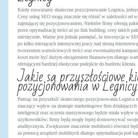
Kiedy rozważamy skuteczne pozycjonowanie Legnica, jednym
Ceny usług SEO mogą znacznie się różnić w zależności od wi
zajmującej się pozycjonowaniem. Niektóre firmy oferują paki
przez optymalizację treści aż po link building; ceny takich p
miesięcznie. Ważne jest jednak pamiętać, że inwestycja w S
po kilku miesiącach intensywnej pracy nad stroną interneto
tworzeniem wartościowych treści oraz ewentualnymi kampan
koszt może być dużym obciążeniem finansowym dlatego warto
oferującymi bardziej elastyczne podejście do budżetu klienta.
Jakie są przyszłościowe k
pozycjonowania w Legnicy
Patrząc na przyszłość skutecznego pozycjonowania Legnica 
znaczący wpływ na strategie marketingowe firm działających
inteligencji oraz uczenia maszynowego będzie miała wpływ na 
użytkowników; firmy będą mogły lepiej dostosowywać swoje
analitycznym. Zwiększone znaczenie mobilności również będz
za pomocą urządzeń mobilnych dlatego optymalizacja pod kątem