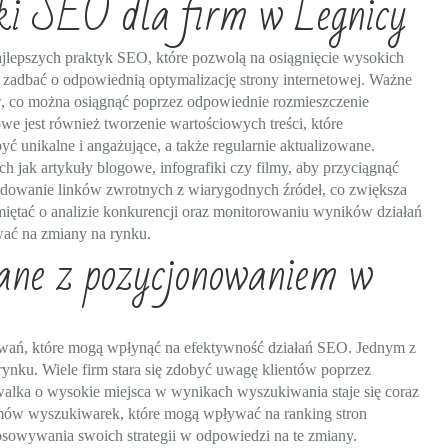
yki SEO dla firm w Legnicy
lepszych praktyk SEO, które pozwolą na osiągnięcie wysokich
zadbać o odpowiednią optymalizację strony internetowej. Ważne
ków, co można osiągnąć poprzez odpowiednie rozmieszczenie
 jest również tworzenie wartościowych treści, które
yć unikalne i angażujące, a także regularnie aktualizowane.
ch jak artykuły blogowe, infografiki czy filmy, aby przyciągnąć
udowanie linków zwrotnych z wiarygodnych źródeł, co zwiększa
iętać o analizie konkurencji oraz monitorowaniu wyników działań
wać na zmiany na rynku.
ane z pozycjonowaniem w
zwań, które mogą wpłynąć na efektywność działań SEO. Jednym z
ynku. Wiele firm stara się zdobyć uwagę klientów poprzez
walka o wysokie miejsca w wynikach wyszukiwania staje się coraz
tmów wyszukiwarek, które mogą wpływać na ranking stron
osowywania swoich strategii w odpowiedzi na te zmiany.