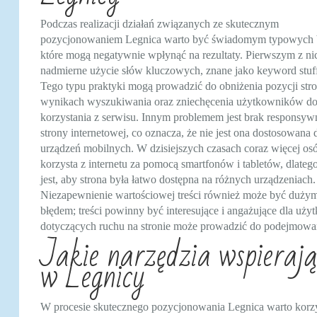
Podczas realizacji działań związanych ze skutecznym
pozycjonowaniem Legnica warto być świadomym typowych 
które mogą negatywnie wpłynąć na rezultaty. Pierwszym z nic
nadmierne użycie słów kluczowych, znane jako keyword stuff
Tego typu praktyki mogą prowadzić do obniżenia pozycji str
wynikach wyszukiwania oraz zniechęcenia użytkowników d
korzystania z serwisu. Innym problemem jest brak responsyw
strony internetowej, co oznacza, że nie jest ona dostosowana 
urządzeń mobilnych. W dzisiejszych czasach coraz więcej os
korzysta z internetu za pomocą smartfonów i tabletów, dlate
jest, aby strona była łatwo dostępna na różnych urządzeniach.
Niezapewnienie wartościowej treści również może być duży
błędem; treści powinny być interesujące i angażujące dla uż
dotyczących ruchu na stronie może prowadzić do podejmowan
Jakie narzędzia wspierają
w Legnicy
W procesie skutecznego pozycjonowania Legnica warto korzy