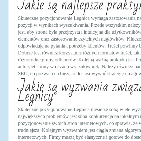
Jakie są najlepsze prakt
Skuteczne pozycjonowanie Legnica wymaga zastosowania naj
pozycji w wynikach wyszukiwania. Przede wszystkim należy 
jest, aby strona była przejrzysta i intuicyjna dla użytkowni
elementów oraz zastosowanie czytelnych nagłówków. Kluczowe
odpowiadają na pytania i potrzeby klientów. Treści powinny b
Dobrze jest również korzystać z różnych formatów treści, taki
różnorodne grupy odbiorców. Kolejną ważną praktyką jest b
autorytet strony w oczach wyszukiwarek. Należy również pam
SEO, co pozwala na bieżąco dostosowywać strategię i reago
Jakie są wyzwania związ
Legnicy
Skuteczne pozycjonowanie Legnica niesie ze sobą wiele wy
największych problemów jest silna konkurencja na lokalnym r
pozycjonowanie swoich stron internetowych, co sprawia, że 
trudniejsza. Kolejnym wyzwaniem jest ciągła zmiana algory
internetowych. Firmy muszą być elastyczne i gotowe do dost