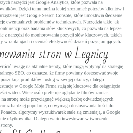
szych narzędzi jest Google Analytics, które pozwala na
owników. Dzięki temu można lepiej zrozumieć potrzeby klientów i
rzędziem jest Google Search Console, które umożliwia śledzenie
cję ewentualnych problemów technicznych. Narzędzia takie jak
onkurencji oraz badania słów kluczowych, co pozwala na lepsze
ie z narzędzi do monitorowania pozycji słów kluczowych, takich
y w rankingach i oceniać efektywność działań pozycjonujących.
onowaniu stron w Legnicy
ócić uwagę na aktualne trendy, które mogą wpłynąć na strategię
lokalnego SEO, co oznacza, że firmy powinny dostosować swoje
j poszukują produktów i usług w swojej okolicy, dlatego
stracja w Google Moja Firma stają się kluczowe dla osiągnięcia
eści wideo. Wiele osób preferuje oglądanie filmów zamiast
o na stronę może przyciągnąć większą liczbę odwiedzających.
 coraz bardziej popularne, co wymaga dostosowania treści do
Ponadto, algorytmy wyszukiwarek stale się zmieniają, a Google
czenie użytkownika. Dlatego warto inwestować w tworzenie
strony.