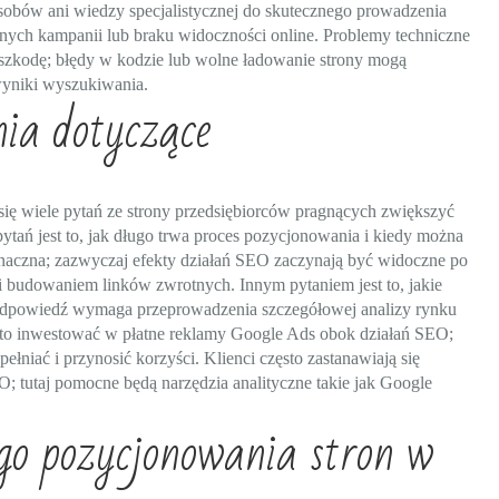
sobów ani wiedzy specjalistycznej do skutecznego prowadzenia
ych kampanii lub braku widoczności online. Problemy techniczne
eszkodę; błędy w kodzie lub wolne ładowanie strony mogą
yniki wyszukiwania.
nia dotyczące
ię wiele pytań ze strony przedsiębiorców pragnących zwiększyć
tań jest to, jak długo trwa proces pozycjonowania i kiedy można
znaczna; zazwyczaj efekty działań SEO zaczynają być widoczne po
 i budowaniem linków zwrotnych. Innym pytaniem jest to, jakie
 Odpowiedź wymaga przeprowadzenia szczegółowej analizy rynku
warto inwestować w płatne reklamy Google Ads obok działań SEO;
łniać i przynosić korzyści. Klienci często zastanawiają się
; tutaj pomocne będą narzędzia analityczne takie jak Google
go pozycjonowania stron w