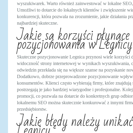
wyszukiwarek. Warto również zainwestować w lokalne SEO, c
Umożliwi to dotarcie do lokalnych klientów i zwiększenie wi
konkurencji, która pozwala na zrozumienie, jakie działania p
najbardziej skuteczne.
Jakie są korzyści płynące
pozycjonowania w Legnicy
Skuteczne pozycjonowanie Legnica przynosi wiele korzyści d
widoczność strony internetowej w wynikach wyszukiwania, co
odwiedzin przekłada się na większe szanse na pozyskanie no
Dodatkowo, dobrze przeprowadzone pozycjonowanie wpływa n
konsumentów. Klienci często wybierają firmy, które znajduj
postrzegają je jako bardziej wiarygodne i profesjonalne. Kole
promocji, co pozwala na dotarcie do konkretnych grup odbi
lokalnemu SEO można skutecznie konkurować z innymi firmami
przedsiębiorstw.
Jakie błędy należy unika
Legnicy