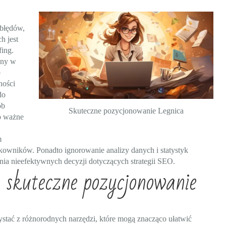
błędów,
h jest
ing.
ony w
o
ności
do
ób
Skuteczne pozycjonowanie Legnica
go ważne
m
ytkowników. Ponadto ignorowanie analizy danych i statystyk
ia nieefektywnych decyzji dotyczących strategii SEO.
 skuteczne pozycjonowanie
stać z różnorodnych narzędzi, które mogą znacząco ułatwić