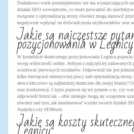
Dodatkowo wiele przedsiębiorstw nie ma wystarczających za
działań SEO wewnętrznie, co może prowadzić do nieefektywn
związane z optymalizacją strony również mogą stanowić prz
negatywnie wpłynąć na doświadczenia użytkowników oraz w
Jakie są najczęstsze pyta
pozycjonowania w Legnicy
W kontekście skutecznego pozycjonowania Legnica pojawia s
swoją widoczność online. Jednym z najczęściej zadawanych py
oczekiwać pierwszych rezultatów. Odpowiedź nie jest jedno
kilku miesiącach intensywnej pracy nad optymalizacją strony
słowa kluczowe są najbardziej skuteczne dla mojej branży?
oraz konkurencji. Często pojawia się też pytanie o to, czy 
odpowiedź brzmi tak – obie strategie mogą się wzajemnie uzupe
również nad tym, jak monitorować wyniki swoich działań SEO
Analytics czy SEMrush.
Jakie są koszty skuteczne
Legnicy