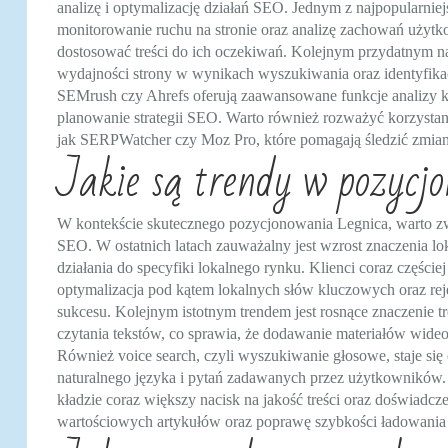
analizę i optymalizację działań SEO. Jednym z najpopularniej
monitorowanie ruchu na stronie oraz analizę zachowań użytk
dostosować treści do ich oczekiwań. Kolejnym przydatnym na
wydajności strony w wynikach wyszukiwania oraz identyfika
SEMrush czy Ahrefs oferują zaawansowane funkcje analizy k
planowanie strategii SEO. Warto również rozważyć korzystan
jak SERPWatcher czy Moz Pro, które pomagają śledzić zmian
Jakie są trendy w pozycj
W kontekście skutecznego pozycjonowania Legnica, warto zwr
SEO. W ostatnich latach zauważalny jest wzrost znaczenia 
działania do specyfiki lokalnego rynku. Klienci coraz częście
optymalizacja pod kątem lokalnych słów kluczowych oraz reje
sukcesu. Kolejnym istotnym trendem jest rosnące znaczenie tr
czytania tekstów, co sprawia, że dodawanie materiałów wide
Również voice search, czyli wyszukiwanie głosowe, staje się
naturalnego języka i pytań zadawanych przez użytkowników. 
kładzie coraz większy nacisk na jakość treści oraz doświad
wartościowych artykułów oraz poprawę szybkości ładowania 