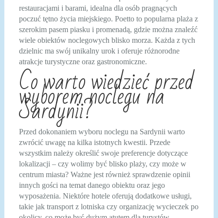
restauracjami i barami, idealna dla osób pragnących
poczuć tętno życia miejskiego. Poetto to popularna plaża z
szerokim pasem piasku i promenadą, gdzie można znaleźć
wiele obiektów noclegowych blisko morza. Każda z tych
dzielnic ma swój unikalny urok i oferuje różnorodne
atrakcje turystyczne oraz gastronomiczne.
Co warto wiedzieć przed
wyborem noclegu na
Sardynii?
Przed dokonaniem wyboru noclegu na Sardynii warto
zwrócić uwagę na kilka istotnych kwestii. Przede
wszystkim należy określić swoje preferencje dotyczące
lokalizacji – czy wolimy być blisko plaży, czy może w
centrum miasta? Ważne jest również sprawdzenie opinii
innych gości na temat danego obiektu oraz jego
wyposażenia. Niektóre hotele oferują dodatkowe usługi,
takie jak transport z lotniska czy organizację wycieczek po
okolicy, co może być dużym atutem dla turystów