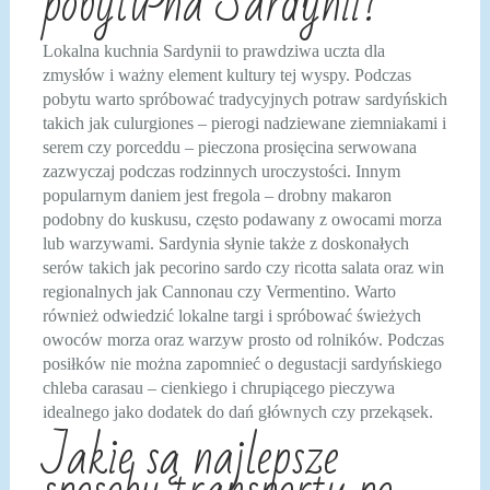
pobytu na Sardynii?
Lokalna kuchnia Sardynii to prawdziwa uczta dla
zmysłów i ważny element kultury tej wyspy. Podczas
pobytu warto spróbować tradycyjnych potraw sardyńskich
takich jak culurgiones – pierogi nadziewane ziemniakami i
serem czy porceddu – pieczona prosięcina serwowana
zazwyczaj podczas rodzinnych uroczystości. Innym
popularnym daniem jest fregola – drobny makaron
podobny do kuskusu, często podawany z owocami morza
lub warzywami. Sardynia słynie także z doskonałych
serów takich jak pecorino sardo czy ricotta salata oraz win
regionalnych jak Cannonau czy Vermentino. Warto
również odwiedzić lokalne targi i spróbować świeżych
owoców morza oraz warzyw prosto od rolników. Podczas
posiłków nie można zapomnieć o degustacji sardyńskiego
chleba carasau – cienkiego i chrupiącego pieczywa
idealnego jako dodatek do dań głównych czy przekąsek.
Jakie są najlepsze