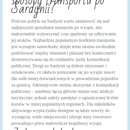
sposoby transportu po
Sardynii?
Podczas pobytu na Sardynii warto zastanowić się nad
najlepszymi sposobami transportu po wyspie, aby
maksymalnie wykorzystać czas spędzony na odkrywaniu
jej uroków. Najbardziej popularnym środkiem transportu
jest wynajem samochodu; dzięki temu można swobodnie
podróżować między miastami i plażami bez konieczności
dostosowywania się do rozkładów jazdy komunikacji
publicznej. Drogi na Sardynii są dobrze utrzymane i
oznakowane, co ułatwia poruszanie się po wyspie nawet
dla osób mniej doświadczonych w prowadzeniu pojazdów
za granicą. Alternatywnie można skorzystać z komunikacji
publicznej – autobusy łączą główne miasta oraz atrakcje
turystyczne; jednak należy pamiętać o ograniczonej liczbie
kursów w mniej popularnych regionach. Dla miłośników
aktywnego wypoczynku dostępne są także rowery do
wynajęcia; wiele miejscowości oferuje trasy rowerowe
prowadzące przez malownicze krajobrazy wyspy.