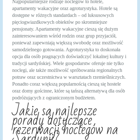
Najpopularniejsze rodzaje noclegów to hotele,
apartamenty wakacyjne oraz agroturystyka. Hotele są
dostępne w różnych standardach – od luksusowych
pięciogwiazdkowych obiektów po skromniejsze
pensjonaty. Apartamenty wakacyjne cieszą się dużym
zainteresowaniem wśród rodzin oraz grup przyjaciół,
ponieważ zapewniają większą swobodę oraz możliwość
samodzielnego gotowania. Agroturystyka to doskonała
opcja dla osób pragnących doświadczyć lokalnej kultury i
tradycji sardyńskiej. Wiele gospodarstw oferuje nie tylko
noclegi, ale także możliwość spróbowania regionalnych
potraw oraz uczestnictwa w warsztatach rzemieślniczych.
Ponadto coraz większą popularnością cieszą się hostele
oraz domy gościnne, które są tańszą alternatywą dla osób
podróżujących z ograniczonym budżetem.
Jakie są najlepsze
porady dotyczące
rezerwacji noclegów na
Sardynii?