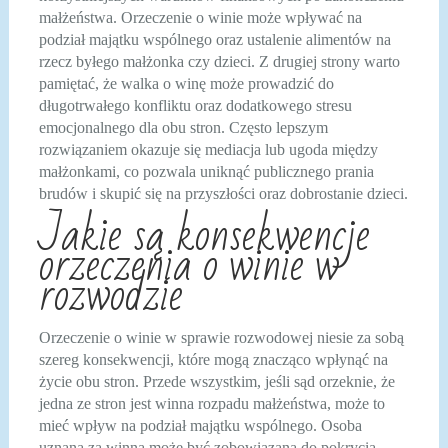
małżeństwa. Orzeczenie o winie może wpływać na
podział majątku wspólnego oraz ustalenie alimentów na
rzecz byłego małżonka czy dzieci. Z drugiej strony warto
pamiętać, że walka o winę może prowadzić do
długotrwałego konfliktu oraz dodatkowego stresu
emocjonalnego dla obu stron. Często lepszym
rozwiązaniem okazuje się mediacja lub ugoda między
małżonkami, co pozwala uniknąć publicznego prania
brudów i skupić się na przyszłości oraz dobrostanie dzieci.
Jakie są konsekwencje
orzeczenia o winie w
rozwodzie
Orzeczenie o winie w sprawie rozwodowej niesie za sobą
szereg konsekwencji, które mogą znacząco wpłynąć na
życie obu stron. Przede wszystkim, jeśli sąd orzeknie, że
jedna ze stron jest winna rozpadu małżeństwa, może to
mieć wpływ na podział majątku wspólnego. Osoba
uznana za winną może być zobowiązana do pokrycia