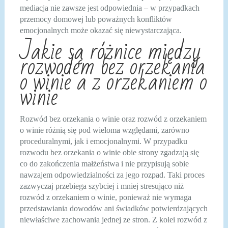
mediacja nie zawsze jest odpowiednia – w przypadkach
przemocy domowej lub poważnych konfliktów
emocjonalnych może okazać się niewystarczająca.
Jakie są różnice między
rozwodem bez orzekania
o winie a z orzekaniem o
winie
Rozwód bez orzekania o winie oraz rozwód z orzekaniem
o winie różnią się pod wieloma względami, zarówno
proceduralnymi, jak i emocjonalnymi. W przypadku
rozwodu bez orzekania o winie obie strony zgadzają się
co do zakończenia małżeństwa i nie przypisują sobie
nawzajem odpowiedzialności za jego rozpad. Taki proces
zazwyczaj przebiega szybciej i mniej stresująco niż
rozwód z orzekaniem o winie, ponieważ nie wymaga
przedstawiania dowodów ani świadków potwierdzających
niewłaściwe zachowania jednej ze stron. Z kolei rozwód z