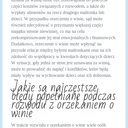
części kosztów związanych z rozwodem, a także do
wypłaty alimentów na rzecz drugiego małżonka lub
dzieci. W przypadku orzeczenia o winie, sąd może
również zdecydować o przyznaniu większej części
majątku stronie niewinnej, co ma na celu
zrekompensowanie jej strat emocjonalnych i finansowych.
Dodatkowo, orzeczenie o winie może wpłynąć na
przyszłe relacje między byłymi małżonkami oraz na ich
zdolność do współpracy w kwestiach dotyczących dzieci.
W sytuacji, gdy jedna ze stron jest uznawana za winną,
może to prowadzić do napięć i konfliktów, które będą
miały wpływ na wychowanie dzieci oraz ich dobrostan.
Jakie są najczęstsze
błędy popełniane podczas
rozwodu z orzekaniem o
winie
W trakcie rozwodu z orzekaniem o winie wiele osób