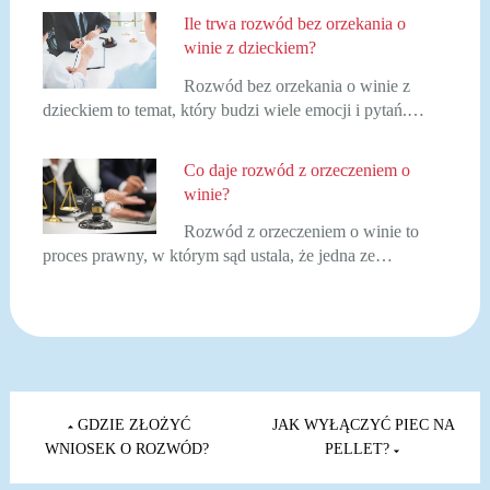
Ile trwa rozwód bez orzekania o
winie z dzieckiem?
Rozwód bez orzekania o winie z
dzieckiem to temat, który budzi wiele emocji i pytań.…
Co daje rozwód z orzeczeniem o
winie?
Rozwód z orzeczeniem o winie to
proces prawny, w którym sąd ustala, że jedna ze…
Nawigacja
wpisu
GDZIE ZŁOŻYĆ
JAK WYŁĄCZYĆ PIEC NA
WNIOSEK O ROZWÓD?
PELLET?