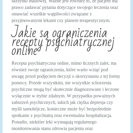
skrzynki mailowej. Ważne jest również to, że pacjent ma
prawo zadawać pytania dotyczące swojego leczenia oraz
omawiać wszelkie wątpliwości związane z
przyjmowanymi lekami czy planem terapeutycznym.
Jakie są ograniczenia
recepty psychiatrycznej
online
Recepta psychiatryczna online, mimo licznych zalet, ma
również swoje ograniczenia, które warto wziąć pod
uwagę przed podjęciem decyzji o skorzystaniu z tej formy
pomocy. Przede wszystkim, nie wszystkie schorzenia
psychiczne mogą być skutecznie diagnozowane i leczone
wyłącznie w trybie zdalnym. W przypadku poważnych
zaburzeń psychicznych, takich jak ciężka depresja czy
myśli samobójcze, konieczne może być bezpośrednie
spotkanie z psychiatrą oraz ewentualna hospitalizacja.
Ponadto, niektóre leki wymagają regularnego
monitorowania stanu zdrowia pacjenta oraz