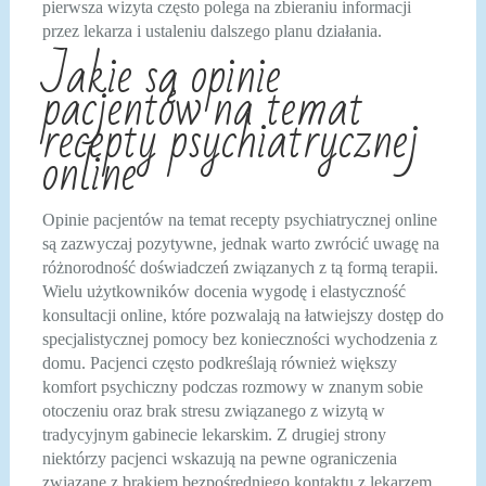
pierwsza wizyta często polega na zbieraniu informacji
przez lekarza i ustaleniu dalszego planu działania.
Jakie są opinie
pacjentów na temat
recepty psychiatrycznej
online
Opinie pacjentów na temat recepty psychiatrycznej online
są zazwyczaj pozytywne, jednak warto zwrócić uwagę na
różnorodność doświadczeń związanych z tą formą terapii.
Wielu użytkowników docenia wygodę i elastyczność
konsultacji online, które pozwalają na łatwiejszy dostęp do
specjalistycznej pomocy bez konieczności wychodzenia z
domu. Pacjenci często podkreślają również większy
komfort psychiczny podczas rozmowy w znanym sobie
otoczeniu oraz brak stresu związanego z wizytą w
tradycyjnym gabinecie lekarskim. Z drugiej strony
niektórzy pacjenci wskazują na pewne ograniczenia
związane z brakiem bezpośredniego kontaktu z lekarzem