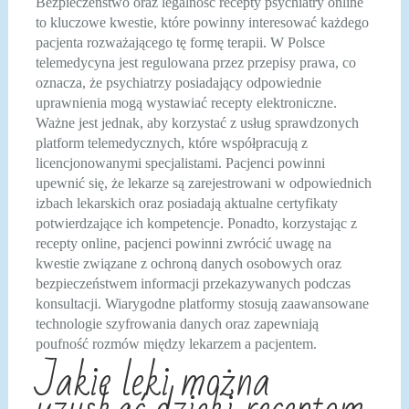
Bezpieczeństwo oraz legalność recepty psychiatry online
to kluczowe kwestie, które powinny interesować każdego
pacjenta rozważającego tę formę terapii. W Polsce
telemedycyna jest regulowana przez przepisy prawa, co
oznacza, że psychiatrzy posiadający odpowiednie
uprawnienia mogą wystawiać recepty elektroniczne.
Ważne jest jednak, aby korzystać z usług sprawdzonych
platform telemedycznych, które współpracują z
licencjonowanymi specjalistami. Pacjenci powinni
upewnić się, że lekarze są zarejestrowani w odpowiednich
izbach lekarskich oraz posiadają aktualne certyfikaty
potwierdzające ich kompetencje. Ponadto, korzystając z
recepty online, pacjenci powinni zwrócić uwagę na
kwestie związane z ochroną danych osobowych oraz
bezpieczeństwem informacji przekazywanych podczas
konsultacji. Wiarygodne platformy stosują zaawansowane
technologie szyfrowania danych oraz zapewniają
poufność rozmów między lekarzem a pacjentem.
Jakie leki można