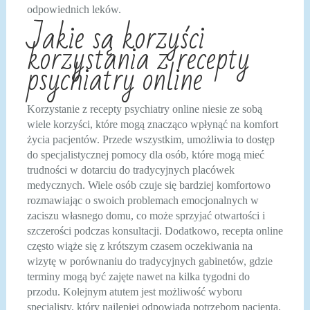
odpowiednich leków.
Jakie są korzyści
korzystania z recepty
psychiatry online
Korzystanie z recepty psychiatry online niesie ze sobą
wiele korzyści, które mogą znacząco wpłynąć na komfort
życia pacjentów. Przede wszystkim, umożliwia to dostęp
do specjalistycznej pomocy dla osób, które mogą mieć
trudności w dotarciu do tradycyjnych placówek
medycznych. Wiele osób czuje się bardziej komfortowo
rozmawiając o swoich problemach emocjonalnych w
zaciszu własnego domu, co może sprzyjać otwartości i
szczerości podczas konsultacji. Dodatkowo, recepta online
często wiąże się z krótszym czasem oczekiwania na
wizytę w porównaniu do tradycyjnych gabinetów, gdzie
terminy mogą być zajęte nawet na kilka tygodni do
przodu. Kolejnym atutem jest możliwość wyboru
specjalisty, który najlepiej odpowiada potrzebom pacjenta.