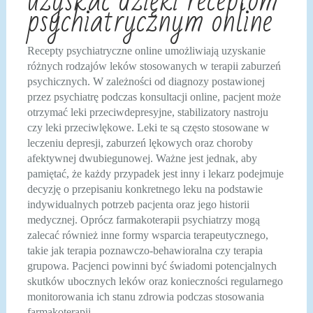
uzyskać dzięki receptom
psychiatrycznym online
Recepty psychiatryczne online umożliwiają uzyskanie
różnych rodzajów leków stosowanych w terapii zaburzeń
psychicznych. W zależności od diagnozy postawionej
przez psychiatrę podczas konsultacji online, pacjent może
otrzymać leki przeciwdepresyjne, stabilizatory nastroju
czy leki przeciwlękowe. Leki te są często stosowane w
leczeniu depresji, zaburzeń lękowych oraz choroby
afektywnej dwubiegunowej. Ważne jest jednak, aby
pamiętać, że każdy przypadek jest inny i lekarz podejmuje
decyzję o przepisaniu konkretnego leku na podstawie
indywidualnych potrzeb pacjenta oraz jego historii
medycznej. Oprócz farmakoterapii psychiatrzy mogą
zalecać również inne formy wsparcia terapeutycznego,
takie jak terapia poznawczo-behawioralna czy terapia
grupowa. Pacjenci powinni być świadomi potencjalnych
skutków ubocznych leków oraz konieczności regularnego
monitorowania ich stanu zdrowia podczas stosowania
farmakoterapii.