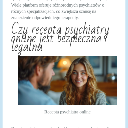
Wiele platform oferuje różnorodnych psychiatrów o
różnych specjalizacjach, co zwiększa szansę na
znalezienie odpowiedniego terapeuty.
Czy recepta psychiatry
online jest bezpieczna i
legalna
Recepta psychiatra online