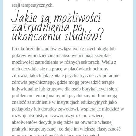
sesji terapeutycznych.
Jakie są możliwości
zatrudnienia po
ukończeniu studiów?
Po ukończeniu studiów związanych z psychologią lub
pokrewnymi dziedzinami absolwenci mają szerokie
możliwości zatrudnienia w różnych sektorach. Wielu z
nich decyduje się na pracę w placówkach ochrony
zdrowia, takich jak szpitale psychiatryczne czy poradnie
zdrowia psychicznego, gdzie mogą prowadzić terapie
indywidualne lub grupowe dla osób borykających się z
problemami emocjonalnymi i psychicznymi. Inni mogą
znaleźć zatrudnienie w instytucjach edukacyjnych jako
pedagodzy lub doradcy zawodowi, wspierając młodzież w
rozwoju osobistym i zawodowym. Coraz więcej
absolwentów decyduje się także na otwarcie własnej
praktyki terapeutycznej, co daje im większą elastyczność
w pracy oraz możliwość dostosowania metod