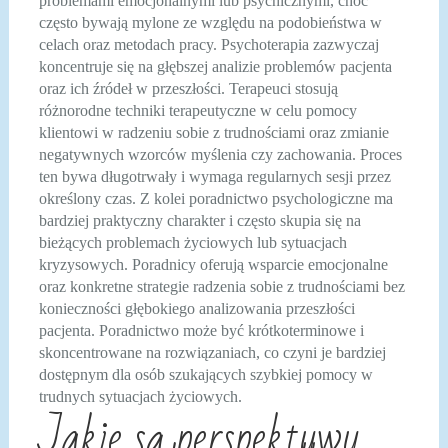
problemami emocjonalnymi lub psychicznymi, choć
często bywają mylone ze względu na podobieństwa w
celach oraz metodach pracy. Psychoterapia zazwyczaj
koncentruje się na głębszej analizie problemów pacjenta
oraz ich źródeł w przeszłości. Terapeuci stosują
różnorodne techniki terapeutyczne w celu pomocy
klientowi w radzeniu sobie z trudnościami oraz zmianie
negatywnych wzorców myślenia czy zachowania. Proces
ten bywa długotrwały i wymaga regularnych sesji przez
określony czas. Z kolei poradnictwo psychologiczne ma
bardziej praktyczny charakter i często skupia się na
bieżących problemach życiowych lub sytuacjach
kryzysowych. Poradnicy oferują wsparcie emocjonalne
oraz konkretne strategie radzenia sobie z trudnościami bez
konieczności głębokiego analizowania przeszłości
pacjenta. Poradnictwo może być krótkoterminowe i
skoncentrowane na rozwiązaniach, co czyni je bardziej
dostępnym dla osób szukających szybkiej pomocy w
trudnych sytuacjach życiowych.
Jakie są perspektywy