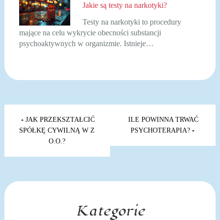
Jakie są testy na narkotyki?
Testy na narkotyki to procedury
mające na celu wykrycie obecności substancji
psychoaktywnych w organizmie. Istnieje…
Nawigacja
wpisu
JAK PRZEKSZTAŁCIĆ
ILE POWINNA TRWAĆ
SPÓŁKĘ CYWILNĄ W Z
PSYCHOTERAPIA?
O.O.?
Kategorie