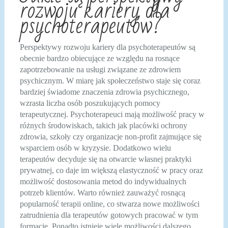
rozwoju kariery dla
psychoterapeutów?
Perspektywy rozwoju kariery dla psychoterapeutów są
obecnie bardzo obiecujące ze względu na rosnące
zapotrzebowanie na usługi związane ze zdrowiem
psychicznym. W miarę jak społeczeństwo staje się coraz
bardziej świadome znaczenia zdrowia psychicznego,
wzrasta liczba osób poszukujących pomocy
terapeutycznej. Psychoterapeuci mają możliwość pracy w
różnych środowiskach, takich jak placówki ochrony
zdrowia, szkoły czy organizacje non-profit zajmujące się
wsparciem osób w kryzysie. Dodatkowo wielu
terapeutów decyduje się na otwarcie własnej praktyki
prywatnej, co daje im większą elastyczność w pracy oraz
możliwość dostosowania metod do indywidualnych
potrzeb klientów. Warto również zauważyć rosnącą
popularność terapii online, co stwarza nowe możliwości
zatrudnienia dla terapeutów gotowych pracować w tym
formacie. Ponadto istnieje wiele możliwości dalszego