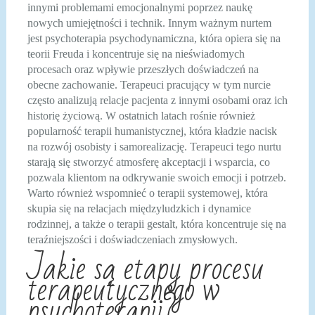
innymi problemami emocjonalnymi poprzez naukę
nowych umiejętności i technik. Innym ważnym nurtem
jest psychoterapia psychodynamiczna, która opiera się na
teorii Freuda i koncentruje się na nieświadomych
procesach oraz wpływie przeszłych doświadczeń na
obecne zachowanie. Terapeuci pracujący w tym nurcie
często analizują relacje pacjenta z innymi osobami oraz ich
historię życiową. W ostatnich latach rośnie również
popularność terapii humanistycznej, która kładzie nacisk
na rozwój osobisty i samorealizację. Terapeuci tego nurtu
starają się stworzyć atmosferę akceptacji i wsparcia, co
pozwala klientom na odkrywanie swoich emocji i potrzeb.
Warto również wspomnieć o terapii systemowej, która
skupia się na relacjach międzyludzkich i dynamice
rodzinnej, a także o terapii gestalt, która koncentruje się na
teraźniejszości i doświadczeniach zmysłowych.
Jakie są etapy procesu
terapeutycznego w
psychoterapii?