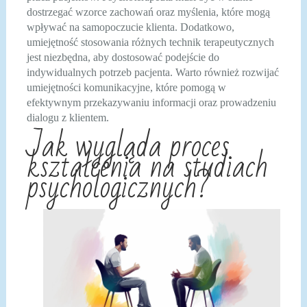
dostrzegać wzorce zachowań oraz myślenia, które mogą
wpływać na samopoczucie klienta. Dodatkowo,
umiejętność stosowania różnych technik terapeutycznych
jest niezbędna, aby dostosować podejście do
indywidualnych potrzeb pacjenta. Warto również rozwijać
umiejętności komunikacyjne, które pomogą w
efektywnym przekazywaniu informacji oraz prowadzeniu
dialogu z klientem.
Jak wygląda proces
kształcenia na studiach
psychologicznych?