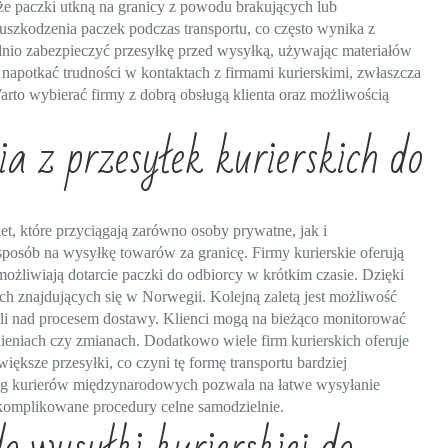
e paczki utkną na granicy z powodu brakujących lub
kodzenia paczek podczas transportu, co często wynika z
nio zabezpieczyć przesyłkę przed wysyłką, używając materiałów
apotkać trudności w kontaktach z firmami kurierskimi, zwłaszcza
Warto wybierać firmy z dobrą obsługą klienta oraz możliwością
ia z przesyłek kurierskich do
et, które przyciągają zarówno osoby prywatne, jak i
sposób na wysyłkę towarów za granicę. Firmy kurierskie oferują
ożliwiają dotarcie paczki do odbiorcy w krótkim czasie. Dzięki
h znajdujących się w Norwegii. Kolejną zaletą jest możliwość
roli nad procesem dostawy. Klienci mogą na bieżąco monitorować
ieniach czy zmianach. Dodatkowo wiele firm kurierskich oferuje
iększe przesyłki, co czyni tę formę transportu bardziej
ług kurierów międzynarodowych pozwala na łatwe wysyłanie
komplikowane procedury celne samodzielnie.