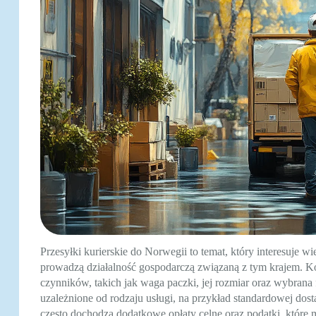
Przesyłki kurierskie do Norwegii to temat, który interesuje wi
prowadzą działalność gospodarczą związaną z tym krajem. Ko
czynników, takich jak waga paczki, jej rozmiar oraz wybrana
uzależnione od rodzaju usługi, na przykład standardowej d
często dochodzą dodatkowe opłaty celne oraz podatki, które