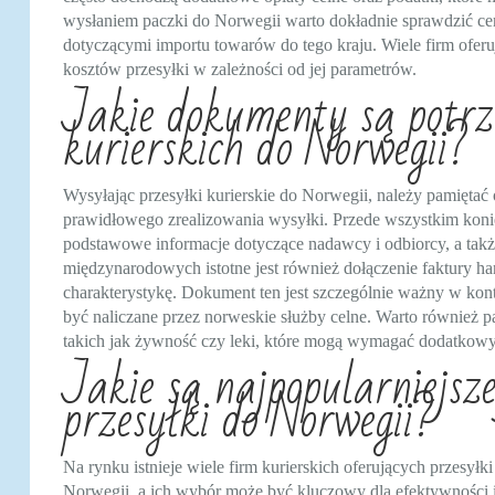
wysłaniem paczki do Norwegii warto dokładnie sprawdzić cenn
dotyczącymi importu towarów do tego kraju. Wiele firm oferu
kosztów przesyłki w zależności od jej parametrów.
Jakie dokumenty są potrz
kurierskich do Norwegii?
Wysyłając przesyłki kurierskie do Norwegii, należy pamięta
prawidłowego zrealizowania wysyłki. Przede wszystkim konie
podstawowe informacje dotyczące nadawcy i odbiorcy, a takż
międzynarodowych istotne jest również dołączenie faktury ha
charakterystykę. Dokument ten jest szczególnie ważny w kon
być naliczane przez norweskie służby celne. Warto również 
takich jak żywność czy leki, które mogą wymagać dodatkowy
Jakie są najpopularniejsze
przesyłki do Norwegii?
Na rynku istnieje wiele firm kurierskich oferujących przesyłki
Norwegii, a ich wybór może być kluczowy dla efektywności 