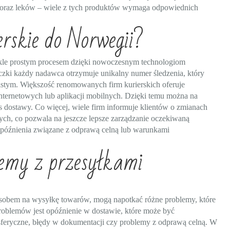
i oraz leków – wiele z tych produktów wymaga odpowiednich
erskie do Norwegii?
wykle prostym procesem dzięki nowoczesnym technologiom
czki każdy nadawca otrzymuje unikalny numer śledzenia, który
istym. Większość renomowanych firm kurierskich oferuje
nternetowych lub aplikacji mobilnych. Dzięki temu można na
 dostawy. Co więcej, wiele firm informuje klientów o zmianach
ch, co pozwala na jeszcze lepsze zarządzanie oczekiwaną
opóźnienia związane z odprawą celną lub warunkami
lemy z przesyłkami
osobem na wysyłkę towarów, mogą napotkać różne problemy, które
roblemów jest opóźnienie w dostawie, które może być
feryczne, błędy w dokumentacji czy problemy z odprawą celną. W