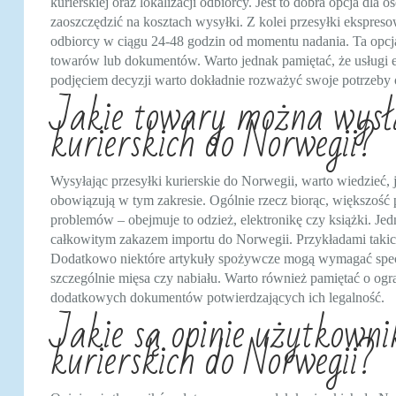
kurierskiej oraz lokalizacji odbiorcy. Jest to dobra opcja dla
zaoszczędzić na kosztach wysyłki. Z kolei przesyłki ekspreso
odbiorcy w ciągu 24-48 godzin od momentu nadania. Ta opcja j
towarów lub dokumentów. Warto jednak pamiętać, że usługi e
podjęciem decyzji warto dokładnie rozważyć swoje potrzeby 
Jakie towary można wysł
kurierskich do Norwegii?
Wysyłając przesyłki kurierskie do Norwegii, warto wiedzieć, 
obowiązują w tym zakresie. Ogólnie rzecz biorąc, większo
problemów – obejmuje to odzież, elektronikę czy książki. Jed
całkowitym zakazem importu do Norwegii. Przykładami takich
Dodatkowo niektóre artykuły spożywcze mogą wymagać specj
szczególnie mięsa czy nabiału. Warto również pamiętać o og
dodatkowych dokumentów potwierdzających ich legalność.
Jakie są opinie użytkowni
kurierskich do Norwegii?