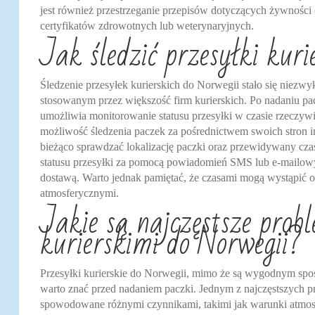
jest również przestrzeganie przepisów dotyczących żywnośc
certyfikatów zdrowotnych lub weterynaryjnych.
Jak śledzić przesyłki kuri
Śledzenie przesyłek kurierskich do Norwegii stało się niez
stosowanym przez większość firm kurierskich. Po nadaniu pa
umożliwia monitorowanie statusu przesyłki w czasie rzeczyw
możliwość śledzenia paczek za pośrednictwem swoich stron i
bieżąco sprawdzać lokalizację paczki oraz przewidywany czas
statusu przesyłki za pomocą powiadomień SMS lub e-mailowy
dostawą. Warto jednak pamiętać, że czasami mogą wystąpić 
atmosferycznymi.
Jakie są najczęstsze prob
kurierskimi do Norwegii?
Przesyłki kurierskie do Norwegii, mimo że są wygodnym sp
warto znać przed nadaniem paczki. Jednym z najczęstszych p
spowodowane różnymi czynnikami, takimi jak warunki atmos