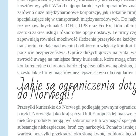
kosztów wysyłki. Wśród najpopularniejszych operatorów znaj
zarówno duże międzynarodowe korporacje, jak i lokalne firm
specjalizujące się w transportach międzynarodowych. Do najb
rozpoznawalnych należą DHL, UPS oraz FedEx, które oferuj
szeroki zakres usług i różnorodne opcje dostawy. Te firmy czę
zapewniają również możliwość śledzenia przesyłek na każdym
transportu, co daje nadawcom i odbiorcom większy komfort i
poczucie bezpieczeństwa. Oprócz dużych graczy na rynku wa
zwrócić uwagę na mniejsze firmy kurierskie, które mogą ofe
konkurencyjne ceny oraz bardziej spersonalizowaną obsługę k
Często takie firmy mają również lepsze stawki dla regularnyc
Jakie są ograniczenia dot
do Norwegii?
Przesyłki kurierskie do Norwegii podlegają pewnym ogranic
paczki. Norwegia jako kraj spoza Unii Europejskiej ma swoje
niektóre produkty mogą być zabronione lub wymagać specjaln
substancje niebezpieczne, broń czy narkotyki. Ponadto istnie
wartość przesyłki przekracza określoną kwotę, odbiorca będ