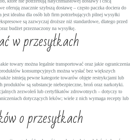
 osób, które nie potrzebują natychmiastowej dostawy i chcą
we oferują znacznie szybszą dostawę – często paczka dociera do
est idealna dla osób lub firm potrzebujących pilnej wysyłki
kspresowe są zazwyczaj droższe niż standardowe, dlatego przed
oraz budżet przeznaczony na wysyłkę.
ać w przesyłkach
jakie towary można legalnie transportować oraz jakie ograniczenia
ść produktów konsumpcyjnych można wysłać bez większych
nakże istnieją pewne kategorie towarów objęte restrykcjami lub
 produktów są substancje niebezpieczne, broń oraz narkotyki.
alnych zezwoleń lub certyfikatów zdrowotnych – dotyczy to
raniczeniach dotyczących leków; wiele z nich wymaga recepty lub
ków o przesyłkach