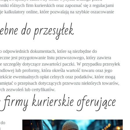
iki różnych firm kurierskich oraz zapoznać się z regulacjami
je kalkulatory online, które pozwalają na szybkie oszacowanie
ebne do przesyłek
ć o odpowiednich dokumentach, które są niezbędne do
czne jest przygotowanie listu przewozowego, który zawiera
e szczegóły dotyczące zawartości paczki. W przypadku przesyłek
ndlowej lub proformy, która określa wartość towaru oraz jego
tekście ewentualnych opłat celnych oraz podatków, które mogą
pamiętać o przepisach dotyczących przewozu niektórych towarów,
ch zezwoleń lub certyfikatów.
 firmy kurierskie oferujące
 do
i