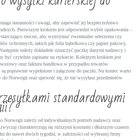
 wysyłki kurierskiej do
maga staranności i uwagi, aby zapewnić jej bezpieczeństwo
rmalnych. Pierwszym krokiem jest odpowiedni wybór opakowania –
wystarczająco mocne, aby wytrzymać ewentualne uderzenia czy
iałów ochronnych, takich jak folia bąbelkowa czy papier pakowy,
 Następnie należy dokładnie oznaczyć paczkę danymi nadawcy i
y być czytelnie zapisane na etykiecie. Kolejnym krokiem jest
zewozowy oraz faktura handlowa w przypadku towarów
 są poprawnie wypełnione i załączone do paczki. Na koniec warto
 do Norwegii oraz upewnić się, że nie wysyłasz przedmiotów
przesyłkami standardowymi
ii?
o Norwegii zależy od indywidualnych potrzeb nadawcy oraz
azwyczaj charakteryzują się niższymi kosztami i dłuższym czasem
u dni do nawet dwóch tygodni, w zależności od wybranej firmy