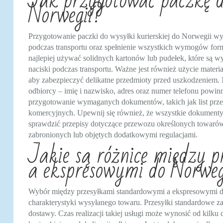
Jak przygotować paczkę do
Norwegii?
Przygotowanie paczki do wysyłki kurierskiej do Norwegii wy
podczas transportu oraz spełnienie wszystkich wymogów fo
najlepiej używać solidnych kartonów lub pudełek, które są 
naciski podczas transportu. Ważne jest również użycie mater
aby zabezpieczyć delikatne przedmioty przed uszkodzeniem.
odbiorcy – imię i nazwisko, adres oraz numer telefonu powinn
przygotowanie wymaganych dokumentów, takich jak list pr
komercyjnych. Upewnij się również, że wszystkie dokumenty
sprawdzić przepisy dotyczące przewozu określonych towarów
zabronionych lub objętych dodatkowymi regulacjami.
Jakie są różnice między 
a ekspresowymi do Norweg
Wybór między przesyłkami standardowymi a ekspresowymi d
charakterystyki wysyłanego towaru. Przesyłki standardowe z
dostawy. Czas realizacji takiej usługi może wynosić od kilk