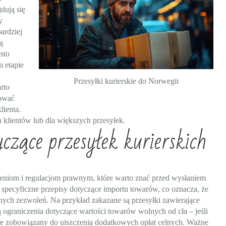
dują się
y
ardziej
ą
sto
 etapie
Przesyłki kurierskie do Norwegii
rto
rować
lienta.
h klientów lub dla większych przesyłek.
yczące przesyłek kurierskich
zeniom i regulacjom prawnym, które warto znać przed wysłaniem
 specyficzne przepisy dotyczące importu towarów, co oznacza, że
ych zezwoleń. Na przykład zakazane są przesyłki zawierające
ją ograniczenia dotyczące wartości towarów wolnych od cła – jeśli
zie zobowiązany do uiszczenia dodatkowych opłat celnych. Ważne