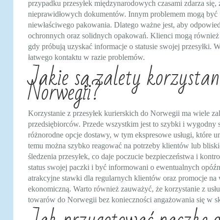
przypadku przesyłek międzynarodowych czasami zdarza się, ż
nieprawidłowych dokumentów. Innym problemem mogą być usz
niewłaściwego pakowania. Dlatego ważne jest, aby odpowied
ochronnych oraz solidnych opakowań. Klienci mogą również n
gdy próbują uzyskać informacje o statusie swojej przesyłki. 
łatwego kontaktu w razie problemów.
Jakie są zalety korzystan
Norwegii?
Korzystanie z przesyłek kurierskich do Norwegii ma wiele zal
przedsiębiorców. Przede wszystkim jest to szybki i wygodny 
różnorodne opcje dostawy, w tym ekspresowe usługi, które um
temu można szybko reagować na potrzeby klientów lub bliskic
śledzenia przesyłek, co daje poczucie bezpieczeństwa i kont
status swojej paczki i być informowani o ewentualnych opóźn
atrakcyjne stawki dla regularnych klientów oraz promocje na w
ekonomiczną. Warto również zauważyć, że korzystanie z us
towarów do Norwegii bez konieczności angażowania się w s