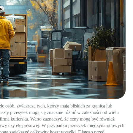
ele osób, zwłaszcza tych, którzy mają bliskich za granicą lub
szty przesyłek mogą się znacznie różnić w zależności od wielu
 firma kurierska. Warto zaznaczyć, że ceny mogą być również
ostawy czy ekspresowej. W przypadku przesyłek międzynarodowych
 mogą zwiększyć całkowity koszt wysyłki. Dlatego przed