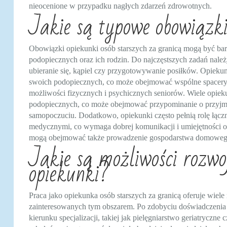
nieocenione w przypadku nagłych zdarzeń zdrowotnych.
Jakie są typowe obowiązki
Obowiązki opiekunki osób starszych za granicą mogą być bar
podopiecznych oraz ich rodzin. Do najczęstszych zadań nal
ubieranie się, kąpiel czy przygotowywanie posiłków. Opieku
swoich podopiecznych, co może obejmować wspólne spacery,
możliwości fizycznych i psychicznych seniorów. Wiele opiek
podopiecznych, co może obejmować przypominanie o przyjm
samopoczuciu. Dodatkowo, opiekunki często pełnią rolę łączn
medycznymi, co wymaga dobrej komunikacji i umiejętności or
mogą obejmować także prowadzenie gospodarstwa domowego, 
Jakie są możliwości rozwo
opiekunki?
Praca jako opiekunka osób starszych za granicą oferuje wiel
zainteresowanych tym obszarem. Po zdobyciu doświadczenia 
kierunku specjalizacji, takiej jak pielęgniarstwo geriatrycz