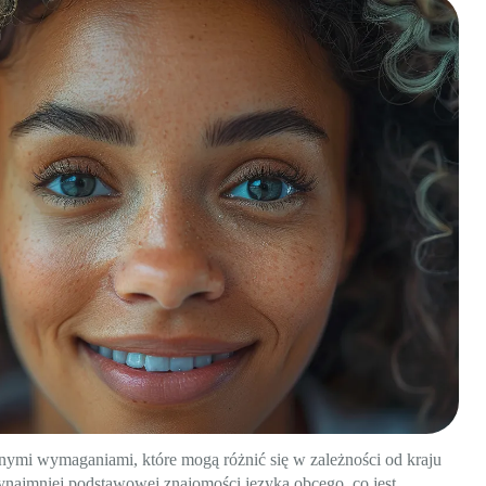
lonymi wymaganiami, które mogą różnić się w zależności od kraju
ynajmniej podstawowej znajomości języka obcego, co jest