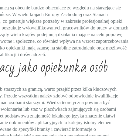
nicą są obecnie bardzo obiecujące ze względu na starzejące się
uńcze. W wielu krajach Europy Zachodniej oraz Stanach
 co generuje większe potrzeby w zakresie profesjonalnej opieki
ych poszukuje wykwalifikowanych pracowników do pracy w domach
rządy wielu krajów podejmują działania mające na celu poprawę
rowotne i społeczne, co również wpływa na wzrost zapotrzebowania
o opiekunki mają szansę na stabilne zatrudnienie oraz możliwość
ifikacji i doświadczeń.
acy jako opiekunka osób
 starszych za granicą, warto przejść przez kilka kluczowych
. Przede wszystkim należy zdobyć odpowiednie kwalifikacje
 nad osobami starszymi. Wiedza teoretyczna powinna być
olontariat lub staż w placówkach zajmujących się osobami
wet podstawowa znajomość lokalnego języka znacznie ułatwi
nie dokumentów aplikacyjnych to kolejny istotny element –
wane do specyfiki branży i zawierać informacje o
dne będzie także zapoznanie się z przepisami prawnymi