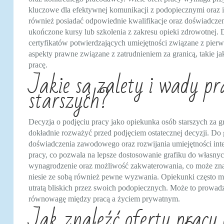
kluczowe dla efektywnej komunikacji z podopiecznymi oraz
również posiadać odpowiednie kwalifikacje oraz doświadcze
ukończone kursy lub szkolenia z zakresu opieki zdrowotnej.
certyfikatów potwierdzających umiejętności związane z pier
aspekty prawne związane z zatrudnieniem za granicą, takie 
pracę.
Jakie są zalety i wady pr
starszych?
Decyzja o podjęciu pracy jako opiekunka osób starszych za g
dokładnie rozważyć przed podjęciem ostatecznej decyzji. Do
doświadczenia zawodowego oraz rozwijania umiejętności inter
pracy, co pozwala na lepsze dostosowanie grafiku do własnyc
wynagrodzenie oraz możliwość zakwaterowania, co może znaczą
niesie ze sobą również pewne wyzwania. Opiekunki często m
utratą bliskich przez swoich podopiecznych. Może to prowad
równowagę między pracą a życiem prywatnym.
Jak znaleźć oferty pracy 