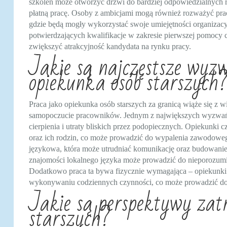
szkoleń może otworzyć drzwi do bardziej odpowiedzialnych r
płatną pracę. Osoby z ambicjami mogą również rozważyć pra
gdzie będą mogły wykorzystać swoje umiejętności organizacy
potwierdzających kwalifikacje w zakresie pierwszej pomocy 
zwiększyć atrakcyjność kandydata na rynku pracy.
Jakie są najczęstsze wyz
opiekunka osób starszych
Praca jako opiekunka osób starszych za granicą wiąże się z
samopoczucie pracowników. Jednym z największych wyzwań 
cierpienia i utraty bliskich przez podopiecznych. Opiekunki c
oraz ich rodzin, co może prowadzić do wypalenia zawodoweg
językowa, która może utrudniać komunikację oraz budowanie
znajomości lokalnego języka może prowadzić do nieporozumień 
Dodatkowo praca ta bywa fizycznie wymagająca – opiekunki
wykonywaniu codziennych czynności, co może prowadzić do 
Jakie są perspektywy zatr
starszych?