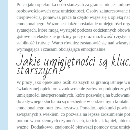
Praca jako opiekunka osób starszych za granicą nie jest odp
osobowościowych oraz umiejętności. Osoby zainteresowane 
cierpliwością, ponieważ praca ta często wiąże się z opieką n
emocjonalnego. Ważne jest także posiadanie umiejętności org
sytuacjach, które mogą wystąpić podczas codziennych obowi
gotowe na elastyczne godziny pracy oraz możliwość częstych
stabilność i rutynę. Warto również zastanowić się nad włas
wymagająca i czasami obciążająca emocjonalnie.
Jakie umiejętności są klu
starszych?
W pracy jako opiekunka osób starszych za granicą istnieje w
świadczonej opieki oraz zadowolenie zarówno podopiecznych, 
umiejętności interpersonalnych, które pozwalają na budowanie
do aktywnego słuchania są niezbędne w codziennym kontakcie
emocjonalnego oraz towarzystwa. Ponadto, opiekunki powin
związanych z wiekiem, co pozwala na lepsze zrozumienie pot
pomoc w codziennych czynnościach, takich jak kąpiel, ubier
ważne. Dodatkowo, znajomość pierwszej pomocy oraz umieję