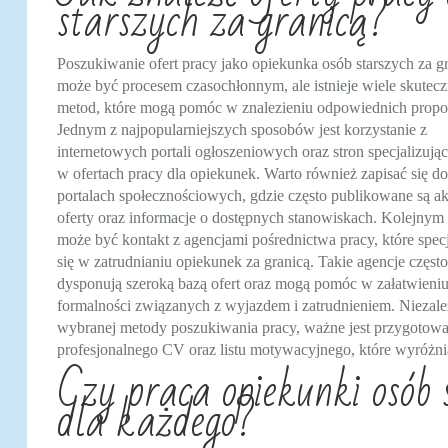
starszych za granicą?
Poszukiwanie ofert pracy jako opiekunka osób starszych za g
może być procesem czasochłonnym, ale istnieje wiele skutec
metod, które mogą pomóc w znalezieniu odpowiednich propoz
Jednym z najpopularniejszych sposobów jest korzystanie z
internetowych portali ogłoszeniowych oraz stron specjalizując
w ofertach pracy dla opiekunek. Warto również zapisać się do
portalach społecznościowych, gdzie często publikowane są ak
oferty oraz informacje o dostępnych stanowiskach. Kolejnym
może być kontakt z agencjami pośrednictwa pracy, które specj
się w zatrudnianiu opiekunek za granicą. Takie agencje często
dysponują szeroką bazą ofert oraz mogą pomóc w załatwieni
formalności związanych z wyjazdem i zatrudnieniem. Niezale
wybranej metody poszukiwania pracy, ważne jest przygotowa
profesjonalnego CV oraz listu motywacyjnego, które wyróżni
Czy praca opiekunki osób 
dla każdego?