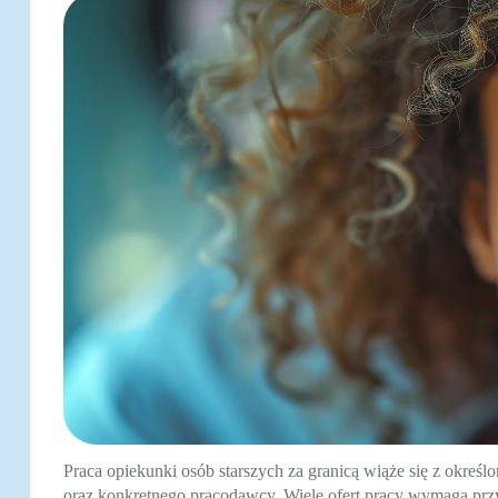
Praca opiekunki osób starszych za granicą wiąże się z okreś
oraz konkretnego pracodawcy. Wiele ofert pracy wymaga prz