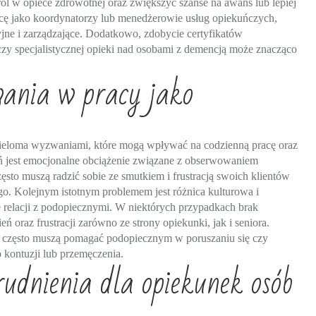
ól w opiece zdrowotnej oraz zwiększyć szanse na awans lub lepiej
cę jako koordynatorzy lub menedżerowie usług opiekuńczych,
jne i zarządzające. Dodatkowo, zdobycie certyfikatów
czy specjalistycznej opieki nad osobami z demencją może znacząco
wania w pracy jako
?
 wieloma wyzwaniami, które mogą wpływać na codzienną pracę oraz
jest emocjonalne obciążenie związane z obserwowaniem
zęsto muszą radzić sobie ze smutkiem i frustracją swoich klientów
o. Kolejnym istotnym problemem jest różnica kulturowa i
 relacji z podopiecznymi. W niektórych przypadkach brak
oraz frustracji zarówno ze strony opiekunki, jak i seniora.
 często muszą pomagać podopiecznym w poruszaniu się czy
kontuzji lub przemęczenia.
udnienia dla opiekunek osób