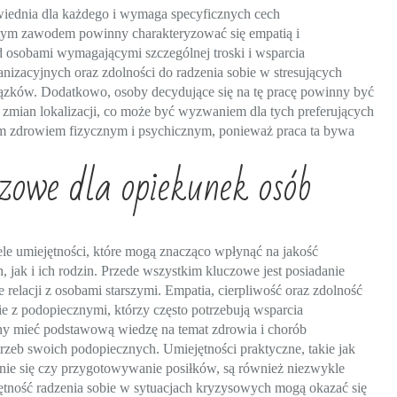
owiednia dla każdego i wymaga specyficznych cech
tym zawodem powinny charakteryzować się empatią i
ad osobami wymagającymi szczególnej troski i wsparcia
anizacyjnych oraz zdolności do radzenia sobie w stresujących
ązków. Dodatkowo, osoby decydujące się na tę pracę powinny być
 zmian lokalizacji, co może być wyzwaniem dla tych preferujących
nym zdrowiem fizycznym i psychicznym, ponieważ praca ta bywa
czowe dla opiekunek osób
iele umiejętności, które mogą znacząco wpłynąć na jakość
jak i ich rodzin. Przede wszystkim kluczowe jest posiadanie
 relacji z osobami starszymi. Empatia, cierpliwość oraz zdolność
 z podopiecznymi, którzy często potrzebują wsparcia
ny mieć podstawową wiedzę na temat zdrowia i chorób
rzeb swoich podopiecznych. Umiejętności praktyczne, takie jak
anie się czy przygotowywanie posiłków, są również niezwykle
tność radzenia sobie w sytuacjach kryzysowych mogą okazać się