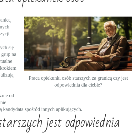
ranicą
znych
ycji.
ych się
 grup na
tualne
 krokiem
alizują
Praca opiekunki osób starszych za granicą czy jest
odpowiednia dla ciebie?
u
żnie od
nie
ą kandydata spośród innych aplikujących.
starszych jest odpowiednia