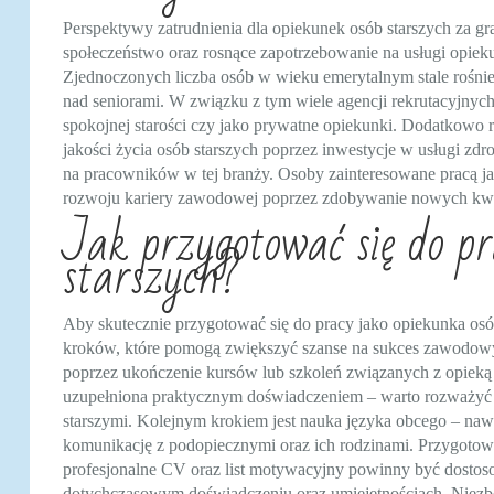
Perspektywy zatrudnienia dla opiekunek osób starszych za gra
społeczeństwo oraz rosnące zapotrzebowanie na usługi opiek
Zjednoczonych liczba osób w wieku emerytalnym stale rośnie,
nad seniorami. W związku z tym wiele agencji rekrutacyjn
spokojnej starości czy jako prywatne opiekunki. Dodatkowo 
jakości życia osób starszych poprzez inwestycje w usługi zd
na pracowników w tej branży. Osoby zainteresowane pracą jak
rozwoju kariery zawodowej poprzez zdobywanie nowych kwal
Jak przygotować się do pr
starszych?
Aby skutecznie przygotować się do pracy jako opiekunka osób
kroków, które pomogą zwiększyć szanse na sukces zawodowy
poprzez ukończenie kursów lub szkoleń związanych z opieką
uzupełniona praktycznym doświadczeniem – warto rozważyć w
starszymi. Kolejnym krokiem jest nauka języka obcego – na
komunikację z podopiecznymi oraz ich rodzinami. Przygotowa
profesjonalne CV oraz list motywacyjny powinny być dostoso
dotychczasowym doświadczeniu oraz umiejętnościach. Niezbę