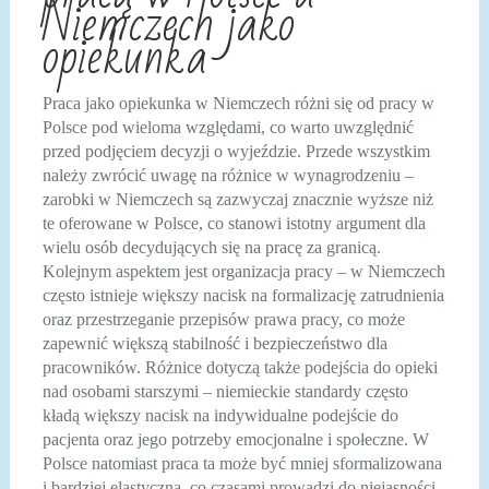
Niemczech jako
opiekunka
Praca jako opiekunka w Niemczech różni się od pracy w
Polsce pod wieloma względami, co warto uwzględnić
przed podjęciem decyzji o wyjeździe. Przede wszystkim
należy zwrócić uwagę na różnice w wynagrodzeniu –
zarobki w Niemczech są zazwyczaj znacznie wyższe niż
te oferowane w Polsce, co stanowi istotny argument dla
wielu osób decydujących się na pracę za granicą.
Kolejnym aspektem jest organizacja pracy – w Niemczech
często istnieje większy nacisk na formalizację zatrudnienia
oraz przestrzeganie przepisów prawa pracy, co może
zapewnić większą stabilność i bezpieczeństwo dla
pracowników. Różnice dotyczą także podejścia do opieki
nad osobami starszymi – niemieckie standardy często
kładą większy nacisk na indywidualne podejście do
pacjenta oraz jego potrzeby emocjonalne i społeczne. W
Polsce natomiast praca ta może być mniej sformalizowana
i bardziej elastyczna, co czasami prowadzi do niejasności