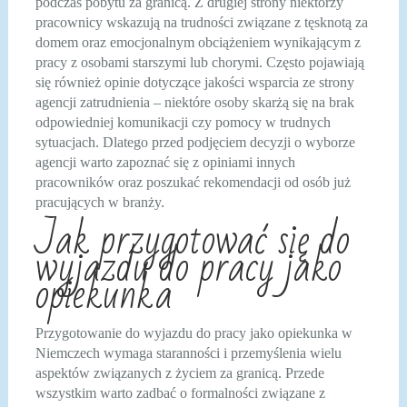
podczas pobytu za granicą. Z drugiej strony niektórzy
pracownicy wskazują na trudności związane z tęsknotą za
domem oraz emocjonalnym obciążeniem wynikającym z
pracy z osobami starszymi lub chorymi. Często pojawiają
się również opinie dotyczące jakości wsparcia ze strony
agencji zatrudnienia – niektóre osoby skarżą się na brak
odpowiedniej komunikacji czy pomocy w trudnych
sytuacjach. Dlatego przed podjęciem decyzji o wyborze
agencji warto zapoznać się z opiniami innych
pracowników oraz poszukać rekomendacji od osób już
pracujących w branży.
Jak przygotować się do
wyjazdu do pracy jako
opiekunka
Przygotowanie do wyjazdu do pracy jako opiekunka w
Niemczech wymaga staranności i przemyślenia wielu
aspektów związanych z życiem za granicą. Przede
wszystkim warto zadbać o formalności związane z