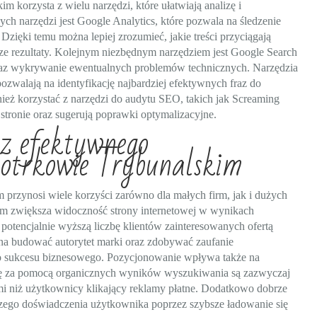
orzysta z wielu narzędzi, które ułatwiają analizę i
ych narzędzi jest Google Analytics, które pozwala na śledzenie
zięki temu można lepiej zrozumieć, jakie treści przyciągają
sze rezultaty. Kolejnym niezbędnym narzędziem jest Google Search
oraz wykrywanie ewentualnych problemów technicznych. Narzędzia
ozwalają na identyfikację najbardziej efektywnych fraz do
ież korzystać z narzędzi do audytu SEO, takich jak Screaming
stronie oraz sugerują poprawki optymalizacyjne.
 z efektywnego
otrkowie Trybunalskim
rzynosi wiele korzyści zarówno dla małych firm, jak i dużych
kim zwiększa widoczność strony internetowej w wynikach
 potencjalnie wyższą liczbę klientów zainteresowanych ofertą
na budować autorytet marki oraz zdobywać zaufanie
o sukcesu biznesowego. Pozycjonowanie wpływa także na
rynę za pomocą organicznych wyników wyszukiwania są zazwyczaj
mi niż użytkownicy klikający reklamy płatne. Dodatkowo dobrze
zego doświadczenia użytkownika poprzez szybsze ładowanie się