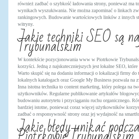
również zadbać o szybkość ładowania strony, ponieważ ma 
wynikach wyszukiwania. Nie można zapominać o linkach zwr
rankingowych. Budowanie wartościowych linków z innych str
witryny.
Jakie techniki SEO są naj
Trybunalskim
W kontekście pozycjonowania www w Piotrkowie Trybunalski
korzyści. Jedną z najskuteczniejszych jest lokalne SEO, któr
Warto skupić się na dodaniu informacji o lokalizacji firmy d
lokalnych katalogach oraz Google My Business pozwala na 
Inna istotna technika to content marketing, który polega na 
użytkowników. Regularne publikowanie artykułów blogowyc
budowaniu autorytetu i przyciąganiu ruchu organicznego. Rów
bardziej istotne, ponieważ coraz więcej użytkowników korzys
zadbać o responsywność strony oraz jej wydajność na smartfon
Jakie błędy unikać podcz
Piotrkowie Trybunalskim