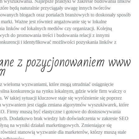
ach wyszukiwania. Najlepsze praktyki w zakresie budowania linków
które będą naturalnie przyciągały uwagę innych twórców
mowanych blogach oraz portalach branżowych to doskonały sposób
marki. Ważne jest również angażowanie się w lokalne
ia linków od lokalnych mediów czy organizacji. Kolejną
wych do promowania treści i budowania relacji z innymi
onkurencji i identyfikować możliwości pozyskania linków z
ane z pozycjonowaniem www
im
 wieloma wyzwaniami, które mogą utrudniać osiągnięcie
ilna konkurencja na rynku lokalnym, gdzie wiele firm walczy o
W takiej sytuacji kluczowe staje się wyróżnienie się poprzez
ym wyzwaniem jest ciągła zmiana algorytmów wyszukiwarek, które
O. Firmy muszą być elastyczne i gotowe do dostosowywania
ych. Dodatkowo brak wiedzy lub doświadczenia w zakresie SEO
łyną na wyniki działań marketingowych. Zmieniające się
 również stanowią wyzwanie dla marketerów, którzy muszą stale
b odbiorców.