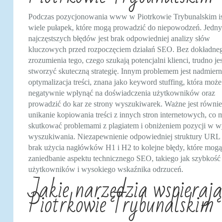
Podczas pozycjonowania www w Piotrkowie Trybunalskim is
wiele pułapek, które mogą prowadzić do niepowodzeń. Jedn
najczęstszych błędów jest brak odpowiedniej analizy słów
kluczowych przed rozpoczęciem działań SEO. Bez dokładne
zrozumienia tego, czego szukają potencjalni klienci, trudno jes
stworzyć skuteczną strategię. Innym problemem jest nadmier
optymalizacja treści, znana jako keyword stuffing, która może
negatywnie wpłynąć na doświadczenia użytkowników oraz
prowadzić do kar ze strony wyszukiwarek. Ważne jest równi
unikanie kopiowania treści z innych stron internetowych, co 
skutkować problemami z plagiatem i obniżeniem pozycji w 
wyszukiwania. Niezapewnienie odpowiedniej struktury URL 
brak użycia nagłówków H1 i H2 to kolejne błędy, które mogą
zaniedbanie aspektu technicznego SEO, takiego jak szybkość 
użytkowników i wysokiego wskaźnika odrzuceń.
Jakie narzędzia wspieraj
Piotrkowie Trybunalskim