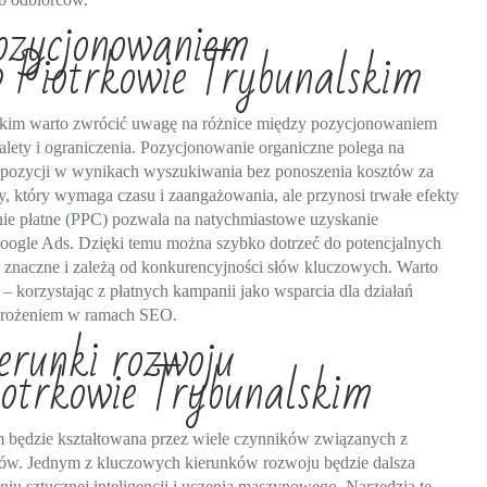
pozycjonowaniem
 Piotrkowie Trybunalskim
kim warto zwrócić uwagę na różnice między pozycjonowaniem
alety i ograniczenia. Pozycjonowanie organiczne polega na
ch pozycji w wynikach wyszukiwania bez ponoszenia kosztów za
wy, który wymaga czasu i zaangażowania, ale przynosi trwałe efekty
anie płatne (PPC) pozwala na natychmiastowe uzyskanie
Google Ads. Dzięki temu można szybko dotrzeć do potencjalnych
ć znaczne i zależą od konkurencyjności słów kluczowych. Warto
i – korzystając z płatnych kampanii jako wsparcia dla działań
wdrożeniem w ramach SEO.
ierunki rozwoju
otrkowie Trybunalskim
będzie kształtowana przez wiele czynników związanych z
ików. Jednym z kluczowych kierunków rozwoju będzie dalsza
u sztucznej inteligencji i uczenia maszynowego. Narzędzia te