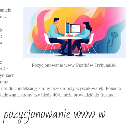
tnieje
ym z
go
t
na
eż
Pozycjonowanie www Piotrków Trybunalski
może
wynikach
oraz
 utrudnić indeksację strony przez roboty wyszukiwarek. Ponadto
ładowania strony czy błędy 404, może prowadzić do frustracji
ą pozycjonowanie www w