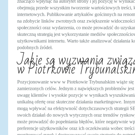
znacząco wpłynąć na autorytet strony i jej pozycję w wynik
obejmują przede wszystkim tworzenie wartościowych treści, 
internetowych. Publikowanie artykułów gościnnych na reno
na zdobycie linków zwrotnych oraz zwiększenie widoczności 
społeczności oraz wydarzenia, co może prowadzić do uzyskan
skuteczną strategią jest wykorzystanie mediów społecznościo
użytkownikami internetu. Warto także analizować działania k
podobnych źródeł.
Jakie są wyzwania związ
w Piotrkowie Trybunalsk
Pozycjonowanie www w Piotrkowie Trybunalskim wiąże się z
zamierzonych celów. Jednym z największych problemów jest s
uwagę klientów i wysokie pozycje w wynikach wyszukiwania. 
unikalną ofertę oraz skuteczne działania marketingowe. Inn
mogą wpływać na efektywność dotychczasowych strategii SE
swoich działań do nowych wytycznych oraz trendów rynkow
może prowadzić do popełniania błędów, które negatywnie wp
preferencje użytkowników oraz ich oczekiwania wobec treści
monitorować rynek i dostosowywać swoje strategie do potrze