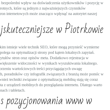
to bezpośredni wpływ na doświadczenia użytkowników i pozycję w
otnych, które są jednym z najważniejszych czynników
on internetowych może znacząco wpłynąć na autorytet naszej
skuteczniejsze w Piotrkowie
m istnieje wiele technik SEO, które mogą przynieść wymierne
e polega na optymalizacji strony pod kątem lokalnych zapytań.
o tytułów stron oraz opisów meta. Dodatkowo rejestracja w
zwiększenie widoczności w wynikach wyszukiwania lokalnego.
tworzeniu wartościowych treści przyciągających uwagę
h, poradników czy infografik związanych z branżą może pomóc w
nież techniki związane z optymalizacją mobilną stają się coraz
ta z urządzeń mobilnych do przeglądania internetu. Dlatego warto
ach i tabletach.
as pozycjonowania www w