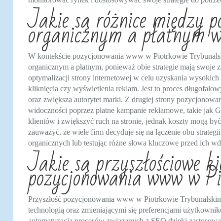
Jakie są różnice między 
organicznym a płatnym w
W kontekście pozycjonowania www w Piotrkowie Trybunals
organicznym a płatnym, ponieważ obie strategie mają swoje z
optymalizacji strony internetowej w celu uzyskania wysoki
kliknięcia czy wyświetlenia reklam. Jest to proces długofalo
oraz zwiększa autorytet marki. Z drugiej strony pozycjonow
widoczności poprzez płatne kampanie reklamowe, takie jak 
klientów i zwiększyć ruch na stronie, jednak koszty mogą by
zauważyć, że wiele firm decyduje się na łączenie obu strategi
organicznych lub testując różne słowa kluczowe przed ich 
Jakie są przyszłościowe k
pozycjonowania www w Pi
Przyszłość pozycjonowania www w Piotrkowie Trybunalskim 
technologią oraz zmieniającymi się preferencjami użytkown
automatyzacja procesów związanych z SEO dzięki zastosowani