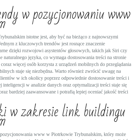
rendy w pozycjonowaniu www
im
bunalskim istotne jest, aby być na bieżąco z najnowszymi
Jednym z kluczowych trendów jest rosnące znaczenie
arne dzięki rozwojowi asystentów głosowych, takich jak Siri czy
e naturalnego języka, co wymaga dostosowania treści na stronie
 coraz więcej osób korzysta z urządzeń mobilnych do przeglądania
obilnych staje się niezbędna. Warto również zwrócić uwagę na
lientów w ich okolicy poprzez odpowiednie dostosowanie treści i
nteligencji w analizie danych oraz optymalizacji treści staje się
az bardziej zaawansowane i potrafią lepiej oceniać jakość treści
i w zakresie link buildingu
im
o pozycjonowania www w Piotrkowie Trybunalskim, który może