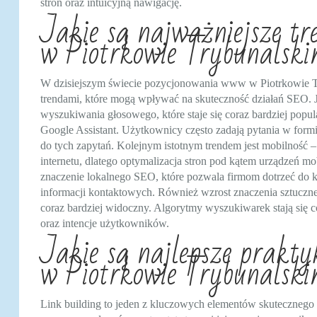
stron oraz intuicyjną nawigację.
Jakie są najważniejsze t
w Piotrkowie Trybunalsk
W dzisiejszym świecie pozycjonowania www w Piotrkowie Try
trendami, które mogą wpływać na skuteczność działań SEO. 
wyszukiwania głosowego, które staje się coraz bardziej popul
Google Assistant. Użytkownicy często zadają pytania w formi
do tych zapytań. Kolejnym istotnym trendem jest mobilność –
internetu, dlatego optymalizacja stron pod kątem urządzeń m
znaczenie lokalnego SEO, które pozwala firmom dotrzeć do k
informacji kontaktowych. Również wzrost znaczenia sztucznej i
coraz bardziej widoczny. Algorytmy wyszukiwarek stają się cor
oraz intencje użytkowników.
Jakie są najlepsze praktyk
w Piotrkowie Trybunalsk
Link building to jeden z kluczowych elementów skuteczneg