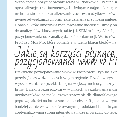
Współczesne pozycjonowanie www w Piotrkowie Trybunalskim k
optymalizację stron internetowych. Jednym z najpopularniejsz
ruchu na stronie oraz analizowanie zachowań użytkowników. D
uwagę odwiedzających oraz jakie działania przynoszą najlep
Console, które umożliwia monitorowanie indeksacji strony 
do analizy słów kluczowych, takie jak SEMrush czy Ahrefs, p
pozycjonowania oraz analizę działań konkurencji. Warto równ
Frog czy Moz Pro, które pomagają w identyfikacji błędów na 
Jakie są korzyści płynące
pozycjonowania www w Pi
Efektywne pozycjonowanie www w Piotrkowie Trybunalskim p
przedsiębiorstw działających w tym regionie. Przede wszyst
wyszukiwania, co przekłada się na większy ruch organiczny i
firmy. Dzięki lepszej pozycji w wynikach wyszukiwania moż
użytkowników, co ma kluczowe znaczenie dla długofaloweg
poprawę jakości ruchu na stronie – osoby trafiające na wit
bardziej zainteresowane oferowanymi produktami lub usługa
zoptymalizowana strona internetowa może prowadzić do leps