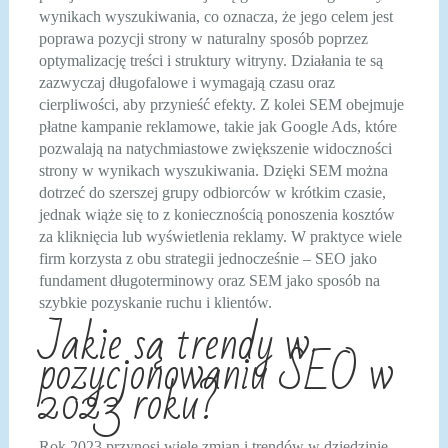
wynikach wyszukiwania, co oznacza, że jego celem jest
poprawa pozycji strony w naturalny sposób poprzez
optymalizację treści i struktury witryny. Działania te są
zazwyczaj długofalowe i wymagają czasu oraz
cierpliwości, aby przynieść efekty. Z kolei SEM obejmuje
płatne kampanie reklamowe, takie jak Google Ads, które
pozwalają na natychmiastowe zwiększenie widoczności
strony w wynikach wyszukiwania. Dzięki SEM można
dotrzeć do szerszej grupy odbiorców w krótkim czasie,
jednak wiąże się to z koniecznością ponoszenia kosztów
za kliknięcia lub wyświetlenia reklamy. W praktyce wiele
firm korzysta z obu strategii jednocześnie – SEO jako
fundament długoterminowy oraz SEM jako sposób na
szybkie pozyskanie ruchu i klientów.
Jakie są trendy w
pozycjonowaniu SEO w
2023 roku?
Rok 2023 przynosi wiele zmian i trendów w dziedzinie