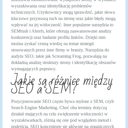
wyszukiwania oraz identyfikację problemów
technicznych. Użytkownicy mogą sprawdzić, jakie słowa
kluczowe przynoszą ruch na stronę oraz jakie błędy mogą
wpływać na jej widoczność. Inne popularne narzędzia to
SEMrush i Ahrefs, które oferują zaawansowane analizy
konkurencji oraz badanie profilu linków. Dzięki nim
można zyskać cenną wiedzę na temat strategii
stosowanych przez inne firmy w branży. Narzędzia do
audytu SEO, takie jak Screaming Frog, pozwalają na
dokładną analizę struktury strony i identyfikację obszarów
wymagających poprawy.
Jakie są różnice między
SEO a SEM?
Pozycjonowanie SEO często bywa mylone z SEM, czyli
Search Engine Marketing. Choć oba terminy dotyczą
działań mających na celu zwiększenie widoczności w
wyszukiwarkach, różnią się one pod względem metod i
podejścia. SEO koncentruje się głównie na organicznych