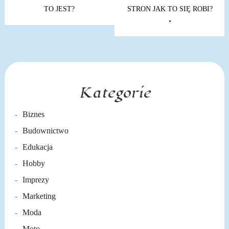
wpisu
TO JEST?
STRON JAK TO SIĘ ROBI?
Kategorie
Biznes
Budownictwo
Edukacja
Hobby
Imprezy
Marketing
Moda
Moto