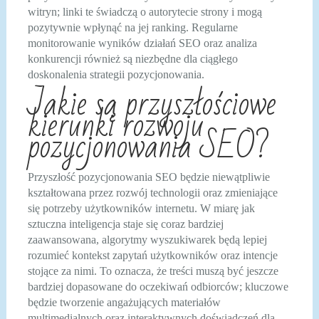
witryn; linki te świadczą o autorytecie strony i mogą
pozytywnie wpłynąć na jej ranking. Regularne
monitorowanie wyników działań SEO oraz analiza
konkurencji również są niezbędne dla ciągłego
doskonalenia strategii pozycjonowania.
Jakie są przyszłościowe
kierunki rozwoju
pozycjonowania SEO?
Przyszłość pozycjonowania SEO będzie niewątpliwie
kształtowana przez rozwój technologii oraz zmieniające
się potrzeby użytkowników internetu. W miarę jak
sztuczna inteligencja staje się coraz bardziej
zaawansowana, algorytmy wyszukiwarek będą lepiej
rozumieć kontekst zapytań użytkowników oraz intencje
stojące za nimi. To oznacza, że treści muszą być jeszcze
bardziej dopasowane do oczekiwań odbiorców; kluczowe
będzie tworzenie angażujących materiałów
multimedialnych oraz interaktywnych doświadczeń dla