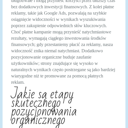
długotrwałe i mogą przynieść korzyści przez dłuższy czas
bez dodatkowych inwestycji finansowych. Z kolei płatne
reklamy, takie jak Google Ads, pozwalają na szybkie
osiągnięcie widoczności w wynikach wyszukiwania
poprzez zakupienie odpowiednich słów kluczowych.
Choć płatne kampanie mogą przynieść natychmiastowe
rezultaty, wymagają ciągłego inwestowania środków
finansowych; gdy przestaniemy płacić za reklamy, nasza
widoczność znika niemal natychmiast. Dodatkowo
pozycjonowanie organiczne buduje zaufanie
użytkowników; strony znajdujące się wysoko w
naturalnych wynikach często postrzegane są jako bardziej
wiarygodne niż te promowane za pomocą płatnych
reklam.
Jakie są etapy
skutecznego
pozycjonowania
organicznego