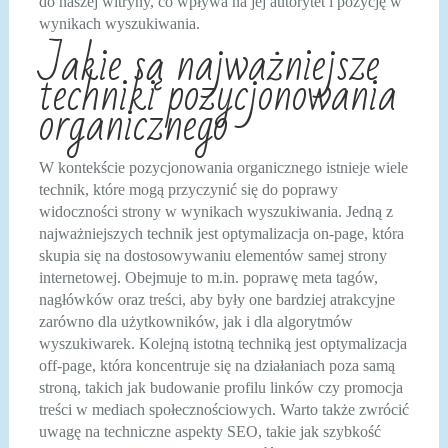
do naszej witryny, co wpływa na jej autorytet i pozycję w
wynikach wyszukiwania.
Jakie są najważniejsze
techniki pozycjonowania
organicznego
W kontekście pozycjonowania organicznego istnieje wiele
technik, które mogą przyczynić się do poprawy
widoczności strony w wynikach wyszukiwania. Jedną z
najważniejszych technik jest optymalizacja on-page, która
skupia się na dostosowywaniu elementów samej strony
internetowej. Obejmuje to m.in. poprawę meta tagów,
nagłówków oraz treści, aby były one bardziej atrakcyjne
zarówno dla użytkowników, jak i dla algorytmów
wyszukiwarek. Kolejną istotną techniką jest optymalizacja
off-page, która koncentruje się na działaniach poza samą
stroną, takich jak budowanie profilu linków czy promocja
treści w mediach społecznościowych. Warto także zwrócić
uwagę na techniczne aspekty SEO, takie jak szybkość