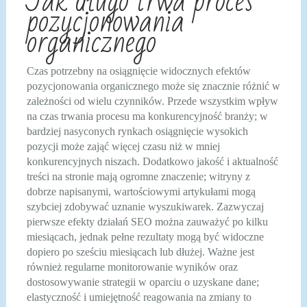
Jak długo trwa proces
pozycjonowania
organicznego
Czas potrzebny na osiągnięcie widocznych efektów
pozycjonowania organicznego może się znacznie różnić w
zależności od wielu czynników. Przede wszystkim wpływ
na czas trwania procesu ma konkurencyjność branży; w
bardziej nasyconych rynkach osiągnięcie wysokich
pozycji może zająć więcej czasu niż w mniej
konkurencyjnych niszach. Dodatkowo jakość i aktualność
treści na stronie mają ogromne znaczenie; witryny z
dobrze napisanymi, wartościowymi artykułami mogą
szybciej zdobywać uznanie wyszukiwarek. Zazwyczaj
pierwsze efekty działań SEO można zauważyć po kilku
miesiącach, jednak pełne rezultaty mogą być widoczne
dopiero po sześciu miesiącach lub dłużej. Ważne jest
również regularne monitorowanie wyników oraz
dostosowywanie strategii w oparciu o uzyskane dane;
elastyczność i umiejętność reagowania na zmiany to