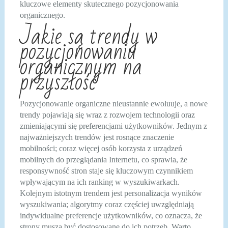
kluczowe elementy skutecznego pozycjonowania
organicznego.
Jakie są trendy w
pozycjonowaniu
organicznym na
przyszłość
Pozycjonowanie organiczne nieustannie ewoluuje, a nowe
trendy pojawiają się wraz z rozwojem technologii oraz
zmieniającymi się preferencjami użytkowników. Jednym z
najważniejszych trendów jest rosnące znaczenie
mobilności; coraz więcej osób korzysta z urządzeń
mobilnych do przeglądania Internetu, co sprawia, że
responsywność stron staje się kluczowym czynnikiem
wpływającym na ich ranking w wyszukiwarkach.
Kolejnym istotnym trendem jest personalizacja wyników
wyszukiwania; algorytmy coraz częściej uwzględniają
indywidualne preferencje użytkowników, co oznacza, że
strony muszą być dostosowane do ich potrzeb. Warto