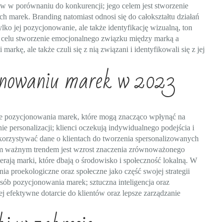
ów w porównaniu do konkurencji; jego celem jest stworzenie
ych marek. Branding natomiast odnosi się do całokształtu działań
o jej pozycjonowanie, ale także identyfikację wizualną, ton
na celu stworzenie emocjonalnego związku między marką a
arkę, ale także czuli się z nią związani i identyfikowali się z jej
jonowaniu marek w 2023
ie pozycjonowania marek, które mogą znacząco wpłynąć na
ie personalizacji; klienci oczekują indywidualnego podejścia i
korzystywać dane o klientach do tworzenia spersonalizowanych
ym ważnym trendem jest wzrost znaczenia zrównoważonego
erają marki, które dbają o środowisko i społeczność lokalną. W
ia proekologiczne oraz społeczne jako część swojej strategii
ób pozycjonowania marek; sztuczna inteligencja oraz
 efektywne dotarcie do klientów oraz lepsze zarządzanie