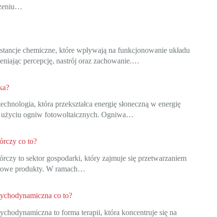
zeniu…
bstancje chemiczne, które wpływają na funkcjonowanie układu
niając percepcję, nastrój oraz zachowanie.…
ka?
technologia, która przekształca energię słoneczną w energię
y użyciu ogniw fotowoltaicznych. Ogniwa…
órczy co to?
rczy to sektor gospodarki, który zajmuje się przetwarzaniem
towe produkty. W ramach…
sychodynamiczna co to?
ychodynamiczna to forma terapii, która koncentruje się na