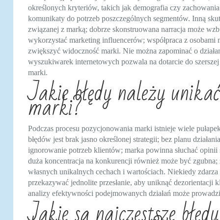
określonych kryteriów, takich jak demografia czy zachowani
komunikaty do potrzeb poszczególnych segmentów. Inną skutecz
związanej z marką; dobrze skonstruowana narracja może wzb
wykorzystać marketing influencerów; współpraca z osobami
zwiększyć widoczność marki. Nie można zapominać o działani
wyszukiwarek internetowych pozwala na dotarcie do szerszej 
marki.
Jakie błędy należy unika
marki?
Podczas procesu pozycjonowania marki istnieje wiele pułape
błędów jest brak jasno określonej strategii; bez planu dział
ignorowanie potrzeb klientów; marka powinna słuchać opinii
duża koncentracja na konkurencji również może być zgubna; z
własnych unikalnych cechach i wartościach. Niekiedy zdarza 
przekazywać jednolite przesłanie, aby uniknąć dezorientacji
analizy efektywności podejmowanych działań może prowadzić 
Jakie są najczęstsze błęd