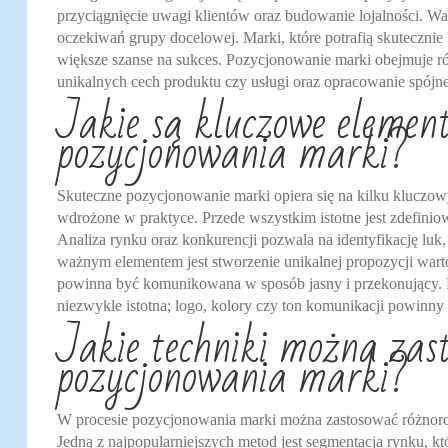
przyciągnięcie uwagi klientów oraz budowanie lojalności. W
oczekiwań grupy docelowej. Marki, które potrafią skutecznie
większe szanse na sukces. Pozycjonowanie marki obejmuje różn
unikalnych cech produktu czy usługi oraz opracowanie spójnej
Jakie są kluczowe elemen
pozycjonowania marki?
Skuteczne pozycjonowanie marki opiera się na kilku kluczow
wdrożone w praktyce. Przede wszystkim istotne jest zdefinio
Analiza rynku oraz konkurencji pozwala na identyfikację lu
ważnym elementem jest stworzenie unikalnej propozycji warto
powinna być komunikowana w sposób jasny i przekonujący. D
niezwykle istotna; logo, kolory czy ton komunikacji powinny
Jakie techniki można zast
pozycjonowania marki?
W procesie pozycjonowania marki można zastosować różnorod
Jedną z najpopularniejszych metod jest segmentacja rynku, k