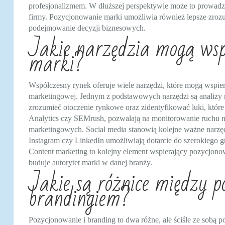
profesjonalizmem. W dłuższej perspektywie może to prowad
firmy. Pozycjonowanie marki umożliwia również lepsze zrozum
podejmowanie decyzji biznesowych.
Jakie narzędzia mogą wsp
marki?
Współczesny rynek oferuje wiele narzędzi, które mogą wspiera
marketingowej. Jednym z podstawowych narzędzi są analizy r
zrozumieć otoczenie rynkowe oraz zidentyfikować luki, które
Analytics czy SEMrush, pozwalają na monitorowanie ruchu na 
marketingowych. Social media stanowią kolejne ważne narzęd
Instagram czy LinkedIn umożliwiają dotarcie do szerokiego 
Content marketing to kolejny element wspierający pozycjono
buduje autorytet marki w danej branży.
Jakie są różnice między 
brandingiem?
Pozycjonowanie i branding to dwa różne, ale ściśle ze sobą 