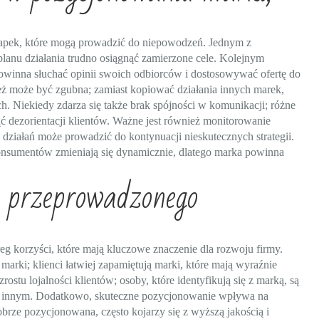
apek, które mogą prowadzić do niepowodzeń. Jednym z
z planu działania trudno osiągnąć zamierzone cele. Kolejnym
winna słuchać opinii swoich odbiorców i dostosowywać ofertę do
eż może być zgubna; zamiast kopiować działania innych marek,
h. Niekiedy zdarza się także brak spójności w komunikacji; różne
ć dezorientacji klientów. Ważne jest również monitorowanie
ziałań może prowadzić do kontynuacji nieskutecznych strategii.
 konsumentów zmieniają się dynamicznie, dlatego marka powinna
e przeprowadzonego
 korzyści, które mają kluczowe znaczenie dla rozwoju firmy.
rki; klienci łatwiej zapamiętują marki, które mają wyraźnie
ostu lojalności klientów; osoby, które identyfikują się z marką, są
ej innym. Dodatkowo, skuteczne pozycjonowanie wpływa na
obrze pozycjonowana, często kojarzy się z wyższą jakością i