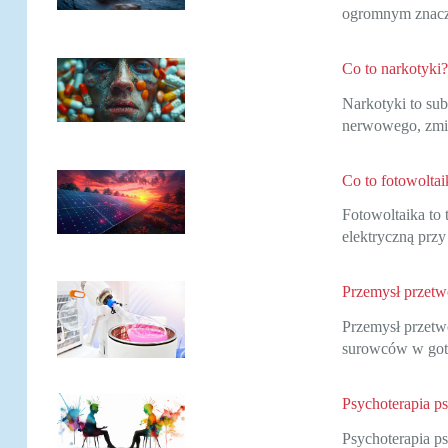
ogromnym znac
Co to narkotyki?
Narkotyki to su
nerwowego, zmie
Co to fotowoltai
Fotowoltaika to 
elektryczną prz
Przemysł przetw
Przemysł przetwó
surowców w go
Psychoterapia p
Psychoterapia ps