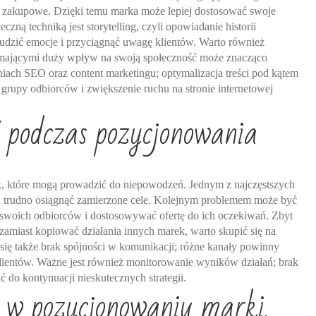
a zakupowe. Dzięki temu marka może lepiej dostosować swoje
ną techniką jest storytelling, czyli opowiadanie historii
udzić emocje i przyciągnąć uwagę klientów. Warto również
 mającymi duży wpływ na swoją społeczność może znacząco
ach SEO oraz content marketingu; optymalizacja treści pod kątem
grupy odbiorców i zwiększenie ruchu na stronie internetowej
ć podczas pozycjonowania
k, które mogą prowadzić do niepowodzeń. Jednym z najczęstszych
ania trudno osiągnąć zamierzone cele. Kolejnym problemem może być
 swoich odbiorców i dostosowywać ofertę do ich oczekiwań. Zbyt
amiast kopiować działania innych marek, warto skupić się na
się także brak spójności w komunikacji; różne kanały powinny
 klientów. Ważne jest również monitorowanie wyników działań; brak
do kontynuacji nieskutecznych strategii.
y w pozycjonowaniu marki,