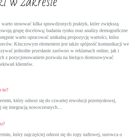
ki w zakresie
 warto stosować kilka sprawdzonych praktyk, które zwiększą
 swoją grupę docelową; badania rynku oraz analizy demograficzne
stępnie warto opracować unikalną propozycję wartości, która
iorców. Kluczowym elementem jest także spójność komunikacji we
wać jednolite przesłanie zarówno w reklamach online, jak i
nych z pozycjonowaniem pozwala na bieżąco dostosowywać
zekiwań klientów.
o to?
termin, który odnosi się do czwartej rewolucji przemysłowej,
ej się integracją nowoczesnych…
to?
termin, który najczęściej odnosi się do ropy naftowej, surowca o