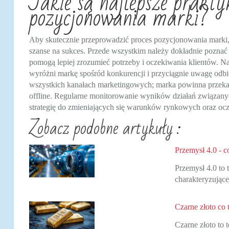
Jakie są najlepsze prakty
pozycjonowania marki?
Aby skutecznie przeprowadzić proces pozycjonowania marki,
szanse na sukces. Przede wszystkim należy dokładnie poznać
pomogą lepiej zrozumieć potrzeby i oczekiwania klientów. Na
wyróżni markę spośród konkurencji i przyciągnie uwagę odb
wszystkich kanałach marketingowych; marka powinna przekazy
offline. Regularne monitorowanie wyników działań związa
strategię do zmieniających się warunków rynkowych oraz oc
Zobacz podobne artykuły :
Przemysł 4.0 - c
Przemysł 4.0 to 
charakteryzując
Czarne złoto co 
Czarne złoto to 