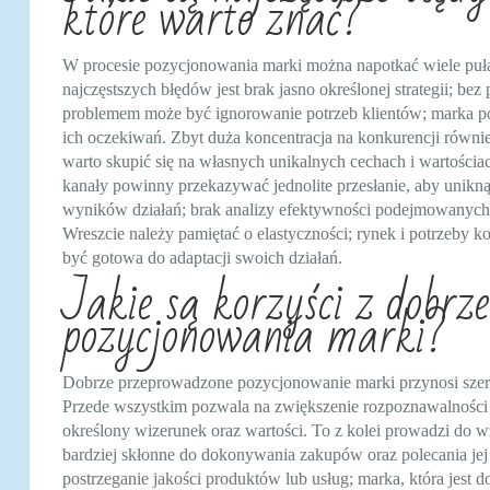
które warto znać?
W procesie pozycjonowania marki można napotkać wiele puł
najczęstszych błędów jest brak jasno określonej strategii; be
problemem może być ignorowanie potrzeb klientów; marka po
ich oczekiwań. Zbyt duża koncentracja na konkurencji równi
warto skupić się na własnych unikalnych cechach i wartościac
kanały powinny przekazywać jednolite przesłanie, aby unikną
wyników działań; brak analizy efektywności podejmowanych d
Wreszcie należy pamiętać o elastyczności; rynek i potrzeby
być gotowa do adaptacji swoich działań.
Jakie są korzyści z dobrz
pozycjonowania marki?
Dobrze przeprowadzone pozycjonowanie marki przynosi szereg
Przede wszystkim pozwala na zwiększenie rozpoznawalności ma
określony wizerunek oraz wartości. To z kolei prowadzi do wzr
bardziej skłonne do dokonywania zakupów oraz polecania j
postrzeganie jakości produktów lub usług; marka, która jest d