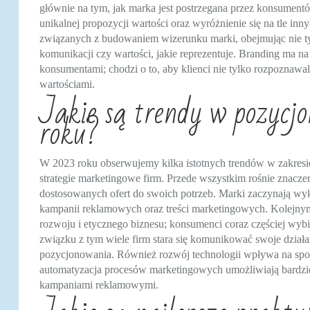
głównie na tym, jak marka jest postrzegana przez konsument
unikalnej propozycji wartości oraz wyróżnienie się na tle inn
związanych z budowaniem wizerunku marki, obejmując nie tylk
komunikacji czy wartości, jakie reprezentuje. Branding ma 
konsumentami; chodzi o to, aby klienci nie tylko rozpoznawali m
wartościami.
Jakie są trendy w pozyc
roku?
W 2023 roku obserwujemy kilka istotnych trendów w zakres
strategie marketingowe firm. Przede wszystkim rośnie znaczen
dostosowanych ofert do swoich potrzeb. Marki zaczynają wy
kampanii reklamowych oraz treści marketingowych. Kolejn
rozwoju i etycznego biznesu; konsumenci coraz częściej wybi
związku z tym wiele firm stara się komunikować swoje działan
pozycjonowania. Również rozwój technologii wpływa na spos
automatyzacja procesów marketingowych umożliwiają bardziej
kampaniami reklamowymi.