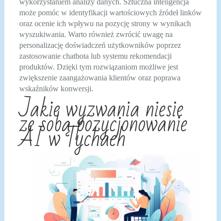
wykorzystaniem analizy danych. Sztuczna inteligencja
może pomóc w identyfikacji wartościowych źródeł linków
oraz ocenie ich wpływu na pozycję strony w wynikach
wyszukiwania. Warto również zwrócić uwagę na
personalizację doświadczeń użytkowników poprzez
zastosowanie chatbota lub systemu rekomendacji
produktów. Dzięki tym rozwiązaniom możliwe jest
zwiększenie zaangażowania klientów oraz poprawa
wskaźników konwersji.
Jakie wyzwania niesie
ze sobą pozycjonowanie
AI w Tychach