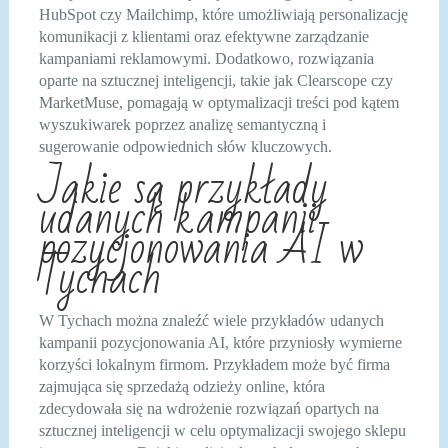
HubSpot czy Mailchimp, które umożliwiają personalizację
komunikacji z klientami oraz efektywne zarządzanie
kampaniami reklamowymi. Dodatkowo, rozwiązania
oparte na sztucznej inteligencji, takie jak Clearscope czy
MarketMuse, pomagają w optymalizacji treści pod kątem
wyszukiwarek poprzez analizę semantyczną i
sugerowanie odpowiednich słów kluczowych.
Jakie są przykłady
udanych kampanii
pozycjonowania AI w
Tychach
W Tychach można znaleźć wiele przykładów udanych
kampanii pozycjonowania AI, które przyniosły wymierne
korzyści lokalnym firmom. Przykładem może być firma
zajmująca się sprzedażą odzieży online, która
zdecydowała się na wdrożenie rozwiązań opartych na
sztucznej inteligencji w celu optymalizacji swojego sklepu