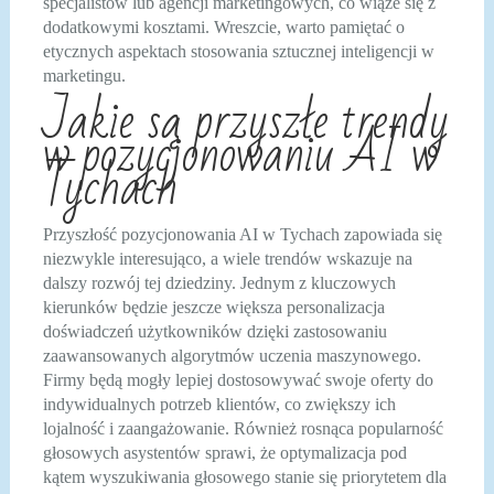
specjalistów lub agencji marketingowych, co wiąże się z
dodatkowymi kosztami. Wreszcie, warto pamiętać o
etycznych aspektach stosowania sztucznej inteligencji w
marketingu.
Jakie są przyszłe trendy
w pozycjonowaniu AI w
Tychach
Przyszłość pozycjonowania AI w Tychach zapowiada się
niezwykle interesująco, a wiele trendów wskazuje na
dalszy rozwój tej dziedziny. Jednym z kluczowych
kierunków będzie jeszcze większa personalizacja
doświadczeń użytkowników dzięki zastosowaniu
zaawansowanych algorytmów uczenia maszynowego.
Firmy będą mogły lepiej dostosowywać swoje oferty do
indywidualnych potrzeb klientów, co zwiększy ich
lojalność i zaangażowanie. Również rosnąca popularność
głosowych asystentów sprawi, że optymalizacja pod
kątem wyszukiwania głosowego stanie się priorytetem dla