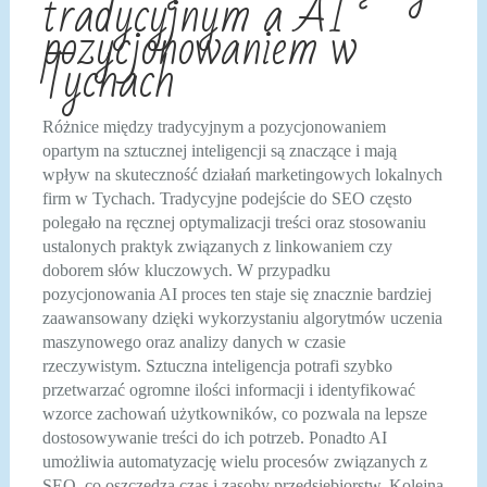
tradycyjnym a AI
pozycjonowaniem w
Tychach
Różnice między tradycyjnym a pozycjonowaniem
opartym na sztucznej inteligencji są znaczące i mają
wpływ na skuteczność działań marketingowych lokalnych
firm w Tychach. Tradycyjne podejście do SEO często
polegało na ręcznej optymalizacji treści oraz stosowaniu
ustalonych praktyk związanych z linkowaniem czy
doborem słów kluczowych. W przypadku
pozycjonowania AI proces ten staje się znacznie bardziej
zaawansowany dzięki wykorzystaniu algorytmów uczenia
maszynowego oraz analizy danych w czasie
rzeczywistym. Sztuczna inteligencja potrafi szybko
przetwarzać ogromne ilości informacji i identyfikować
wzorce zachowań użytkowników, co pozwala na lepsze
dostosowywanie treści do ich potrzeb. Ponadto AI
umożliwia automatyzację wielu procesów związanych z
SEO, co oszczędza czas i zasoby przedsiębiorstw. Kolejną