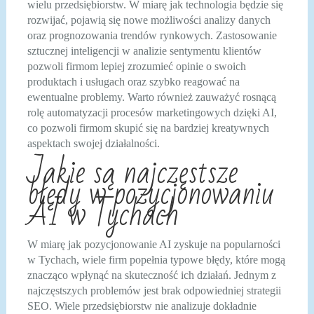
wielu przedsiębiorstw. W miarę jak technologia będzie się
rozwijać, pojawią się nowe możliwości analizy danych
oraz prognozowania trendów rynkowych. Zastosowanie
sztucznej inteligencji w analizie sentymentu klientów
pozwoli firmom lepiej zrozumieć opinie o swoich
produktach i usługach oraz szybko reagować na
ewentualne problemy. Warto również zauważyć rosnącą
rolę automatyzacji procesów marketingowych dzięki AI,
co pozwoli firmom skupić się na bardziej kreatywnych
aspektach swojej działalności.
Jakie są najczęstsze
błędy w pozycjonowaniu
AI w Tychach
W miarę jak pozycjonowanie AI zyskuje na popularności
w Tychach, wiele firm popełnia typowe błędy, które mogą
znacząco wpłynąć na skuteczność ich działań. Jednym z
najczęstszych problemów jest brak odpowiedniej strategii
SEO. Wiele przedsiębiorstw nie analizuje dokładnie