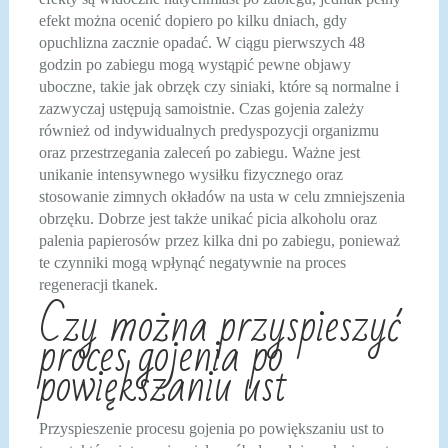
efekt można ocenić dopiero po kilku dniach, gdy
opuchlizna zacznie opadać. W ciągu pierwszych 48
godzin po zabiegu mogą wystąpić pewne objawy
uboczne, takie jak obrzęk czy siniaki, które są normalne i
zazwyczaj ustępują samoistnie. Czas gojenia zależy
również od indywidualnych predyspozycji organizmu
oraz przestrzegania zaleceń po zabiegu. Ważne jest
unikanie intensywnego wysiłku fizycznego oraz
stosowanie zimnych okładów na usta w celu zmniejszenia
obrzęku. Dobrze jest także unikać picia alkoholu oraz
palenia papierosów przez kilka dni po zabiegu, ponieważ
te czynniki mogą wpłynąć negatywnie na proces
regeneracji tkanek.
Czy można przyspieszyć
proces gojenia po
powiększaniu ust
Przyspieszenie procesu gojenia po powiększaniu ust to