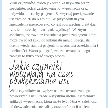
kilku czynników, takich jak technika używana przez
specjalistę, rodzaj zastosowanego wypełniacza oraz
indywidualne cechy pacjenta. Zazwyczaj powiększanie
ust trwa od 30 do 60 minut. W przypadku użycia
znieczulenia miejscowego, co jest powszechną praktyką,
czas ten może się nieznacznie wydłużyć. Ważnym
aspektem jest również konsultacja przed zabiegiem, która
może trwać od kilku do kilkunastu minut. Specjalista
ocenia wtedy stan ust pacjenta oraz omawia oczekiwania i
możliwości. Warto pamiętać, że czas trwania samego
zabiegu to tylko część całego procesu.
Jakie czynniki
wpływają na czas
powiększania ust
Wiele czynników ma wpływ na czas trwania zabiegu
powiększania ust. Przede wszystkim istotna jest technika
aplikacji wypełniacza, która może być różna w zależności
od doświadczenia specjalisty oraz preferencji pacjenta.