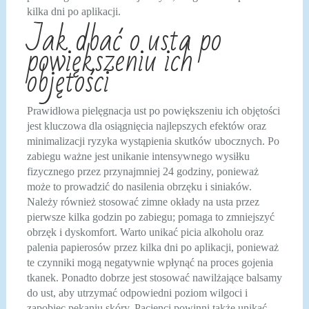
kilka dni po aplikacji.
Jak dbać o usta po
powiększeniu ich
objętości
Prawidłowa pielęgnacja ust po powiększeniu ich objętości
jest kluczowa dla osiągnięcia najlepszych efektów oraz
minimalizacji ryzyka wystąpienia skutków ubocznych. Po
zabiegu ważne jest unikanie intensywnego wysiłku
fizycznego przez przynajmniej 24 godziny, ponieważ
może to prowadzić do nasilenia obrzęku i siniaków.
Należy również stosować zimne okłady na usta przez
pierwsze kilka godzin po zabiegu; pomaga to zmniejszyć
obrzęk i dyskomfort. Warto unikać picia alkoholu oraz
palenia papierosów przez kilka dni po aplikacji, ponieważ
te czynniki mogą negatywnie wpłynąć na proces gojenia
tkanek. Ponadto dobrze jest stosować nawilżające balsamy
do ust, aby utrzymać odpowiedni poziom wilgoci i
zapobiec pękaniu skóry. Pacjenci powinni także unikać