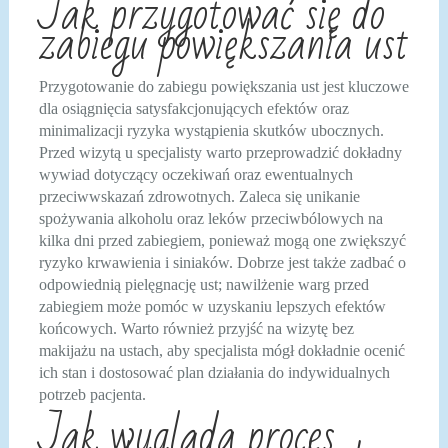
Jak przygotować się do
zabiegu powiększania ust
Przygotowanie do zabiegu powiększania ust jest kluczowe
dla osiągnięcia satysfakcjonujących efektów oraz
minimalizacji ryzyka wystąpienia skutków ubocznych.
Przed wizytą u specjalisty warto przeprowadzić dokładny
wywiad dotyczący oczekiwań oraz ewentualnych
przeciwwskazań zdrowotnych. Zaleca się unikanie
spożywania alkoholu oraz leków przeciwbólowych na
kilka dni przed zabiegiem, ponieważ mogą one zwiększyć
ryzyko krwawienia i siniaków. Dobrze jest także zadbać o
odpowiednią pielęgnację ust; nawilżenie warg przed
zabiegiem może pomóc w uzyskaniu lepszych efektów
końcowych. Warto również przyjść na wizytę bez
makijażu na ustach, aby specjalista mógł dokładnie ocenić
ich stan i dostosować plan działania do indywidualnych
potrzeb pacjenta.
Jak wygląda proces