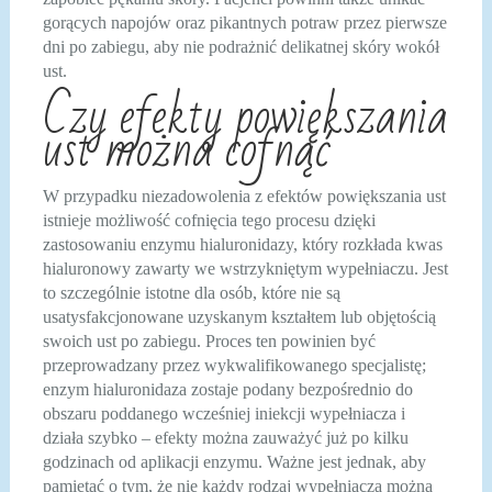
gorących napojów oraz pikantnych potraw przez pierwsze
dni po zabiegu, aby nie podrażnić delikatnej skóry wokół
ust.
Czy efekty powiększania
ust można cofnąć
W przypadku niezadowolenia z efektów powiększania ust
istnieje możliwość cofnięcia tego procesu dzięki
zastosowaniu enzymu hialuronidazy, który rozkłada kwas
hialuronowy zawarty we wstrzykniętym wypełniaczu. Jest
to szczególnie istotne dla osób, które nie są
usatysfakcjonowane uzyskanym kształtem lub objętością
swoich ust po zabiegu. Proces ten powinien być
przeprowadzany przez wykwalifikowanego specjalistę;
enzym hialuronidaza zostaje podany bezpośrednio do
obszaru poddanego wcześniej iniekcji wypełniacza i
działa szybko – efekty można zauważyć już po kilku
godzinach od aplikacji enzymu. Ważne jest jednak, aby
pamiętać o tym, że nie każdy rodzaj wypełniacza można