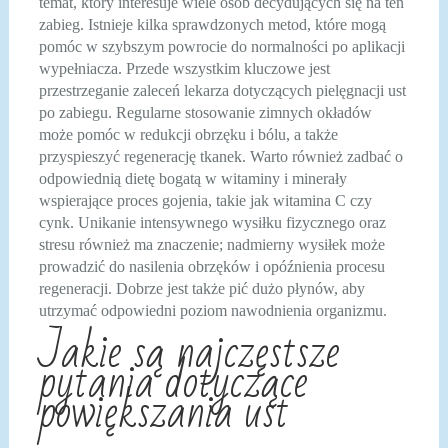
temat, który interesuje wiele osób decydujących się na ten
zabieg. Istnieje kilka sprawdzonych metod, które mogą
pomóc w szybszym powrocie do normalności po aplikacji
wypełniacza. Przede wszystkim kluczowe jest
przestrzeganie zaleceń lekarza dotyczących pielęgnacji ust
po zabiegu. Regularne stosowanie zimnych okładów
może pomóc w redukcji obrzęku i bólu, a także
przyspieszyć regenerację tkanek. Warto również zadbać o
odpowiednią dietę bogatą w witaminy i minerały
wspierające proces gojenia, takie jak witamina C czy
cynk. Unikanie intensywnego wysiłku fizycznego oraz
stresu również ma znaczenie; nadmierny wysiłek może
prowadzić do nasilenia obrzęków i opóźnienia procesu
regeneracji. Dobrze jest także pić dużo płynów, aby
utrzymać odpowiedni poziom nawodnienia organizmu.
Jakie są najczęstsze
pytania dotyczące
powiększania ust