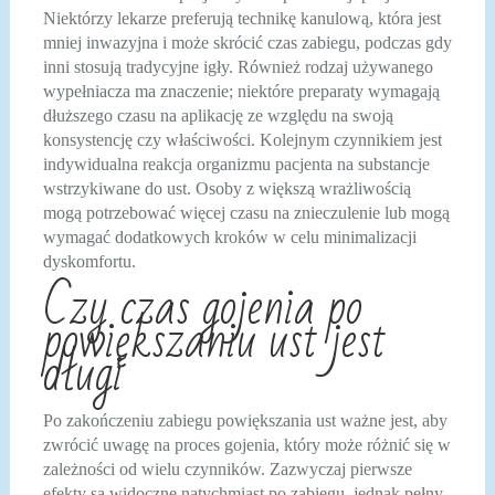
Niektórzy lekarze preferują technikę kanulową, która jest
mniej inwazyjna i może skrócić czas zabiegu, podczas gdy
inni stosują tradycyjne igły. Również rodzaj używanego
wypełniacza ma znaczenie; niektóre preparaty wymagają
dłuższego czasu na aplikację ze względu na swoją
konsystencję czy właściwości. Kolejnym czynnikiem jest
indywidualna reakcja organizmu pacjenta na substancje
wstrzykiwane do ust. Osoby z większą wrażliwością
mogą potrzebować więcej czasu na znieczulenie lub mogą
wymagać dodatkowych kroków w celu minimalizacji
dyskomfortu.
Czy czas gojenia po
powiększaniu ust jest
długi
Po zakończeniu zabiegu powiększania ust ważne jest, aby
zwrócić uwagę na proces gojenia, który może różnić się w
zależności od wielu czynników. Zazwyczaj pierwsze
efekty są widoczne natychmiast po zabiegu, jednak pełny