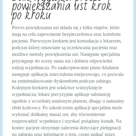
powiększania ust krok
po kroku
Proces powiększania ust składa się z kilku etapów, które
mają na celu zapewnienie bezpieczeństwa oraz komfortu
pacjenta. Pierwszym krokiem jest konsultacja z lekarzem,
podczas której omawiane są oczekiwania pacjenta oraz
możliwe metody powiększenia ust. Następnie specjalista
przystępuje do oceny stanu ust i dobiera odpowiedni
rodzaj wypełniacza. Po zaakceptowaniu planu działania
następuje aplikacja znieczulenia miejscowego, co pozwala
na zminimalizowanie dyskomfortu podczas zabiegu.
Kolejnym krokiem jest właściwe wstrzyknięcie
wypełniacza; lekarz precyzyjnie aplikuje substancję
zgodnie z wcześniej ustalonym planem, dbając o naturalny
efekt końcowy. Po zakończeniu aplikacji specjalista może
wykonać delikatny masaż ust, aby równomiernie
rozprowadzić wypełniacz i uzyskać pożądany kształt. Na
koniec pacjent otrzymuje zalecenia dotyczące pielęgnacji
po zabiegu oraz informacje o tym, czego unikać przez