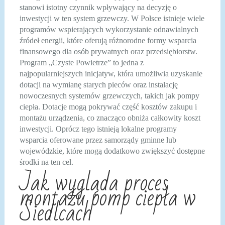
stanowi istotny czynnik wpływający na decyzję o
inwestycji w ten system grzewczy. W Polsce istnieje wiele
programów wspierających wykorzystanie odnawialnych
źródeł energii, które oferują różnorodne formy wsparcia
finansowego dla osób prywatnych oraz przedsiębiorstw.
Program „Czyste Powietrze” to jedna z
najpopularniejszych inicjatyw, która umożliwia uzyskanie
dotacji na wymianę starych pieców oraz instalację
nowoczesnych systemów grzewczych, takich jak pompy
ciepła. Dotacje mogą pokrywać część kosztów zakupu i
montażu urządzenia, co znacząco obniża całkowity koszt
inwestycji. Oprócz tego istnieją lokalne programy
wsparcia oferowane przez samorządy gminne lub
wojewódzkie, które mogą dodatkowo zwiększyć dostępne
środki na ten cel.
Jak wygląda proces
montażu pomp ciepła w
Siedlcach