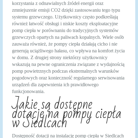
korzystania z odnawialnych źródeł energii oraz
zmniejszenie emisji CO2 dzięki zastosowaniu tego typu
systemu grzewczego. Użytkownicy często podkreślają
również łatwość obsługi i niskie koszty eksploatacyjne
pomp ciepła w porównaniu do tradycyjnych systemów
grzewczych opartych na paliwach kopalnych. Wiele osób
zauważa również, że pompy ciepła działają cicho i nie
generują uciążliwego hałasu, co wpływa na komfort życia
w domu. Z drugiej strony niektórzy użytkownicy
wskazują na pewne ograniczenia związane z wydajnością
pomp powietrznych podczas ekstremalnych warunków
pogodowych oraz konieczność regularnego serwisowania
urządzeń dla zapewnienia ich prawidłowego
funkcjonowania.
Jakie są dostępne
dotacje na pompy ciepła
w Siedlcach
Dostępność dotacji na instalację pomp ciepła w Siedlcach