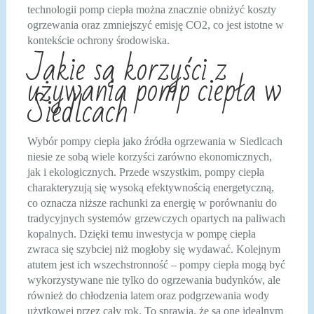
technologii pomp ciepła można znacznie obniżyć koszty
ogrzewania oraz zmniejszyć emisję CO2, co jest istotne w
kontekście ochrony środowiska.
Jakie są korzyści z
używania pomp ciepła w
Siedlcach
Wybór pompy ciepła jako źródła ogrzewania w Siedlcach
niesie ze sobą wiele korzyści zarówno ekonomicznych,
jak i ekologicznych. Przede wszystkim, pompy ciepła
charakteryzują się wysoką efektywnością energetyczną,
co oznacza niższe rachunki za energię w porównaniu do
tradycyjnych systemów grzewczych opartych na paliwach
kopalnych. Dzięki temu inwestycja w pompę ciepła
zwraca się szybciej niż mogłoby się wydawać. Kolejnym
atutem jest ich wszechstronność – pompy ciepła mogą być
wykorzystywane nie tylko do ogrzewania budynków, ale
również do chłodzenia latem oraz podgrzewania wody
użytkowej przez cały rok. To sprawia, że są one idealnym