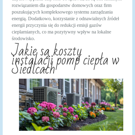
rozwiązaniem dla gospodarstw domowych oraz firm
poszukujących kompleksowego systemu zarządzania
energią. Dodatkowo, korzystanie z odnawialnych źródeł
energii przyczynia się do redukcji emisji gazów
cieplarnianych, co ma pozytywny wpływ na lokalne
środowisko.
Jakie są koszty
instalacji pomp ciepła w
Siedlcach