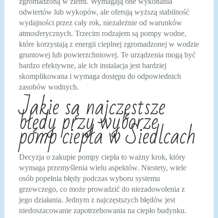
zgromadzoną w ziemi. Wymagają one wykonania
odwiertów lub wykopów, ale oferują wyższą stabilność
wydajności przez cały rok, niezależnie od warunków
atmosferycznych. Trzecim rodzajem są pompy wodne,
które korzystają z energii cieplnej zgromadzonej w wodzie
gruntowej lub powierzchniowej. Te urządzenia mogą być
bardzo efektywne, ale ich instalacja jest bardziej
skomplikowana i wymaga dostępu do odpowiednich
zasobów wodnych.
Jakie są najczęstsze
błędy przy wyborze
pomp ciepła w Siedlcach
Decyzja o zakupie pompy ciepła to ważny krok, który
wymaga przemyślenia wielu aspektów. Niestety, wiele
osób popełnia błędy podczas wyboru systemu
grzewczego, co może prowadzić do niezadowolenia z
jego działania. Jednym z najczęstszych błędów jest
niedoszacowanie zapotrzebowania na ciepło budynku.