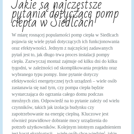
Jakie są najczęstsze
pytania dotyczące pomp
ciepła w Siedlcach
W miarę rosnącej popularności pomp ciepła w Siedlcach
pojawia się wiele pytań dotyczących ich funkcjonowania
oraz efektywności. Jednym z najczęściej zadawanych
pytań jest to, jak długo trwa proces instalacji pompy
ciepła. Zazwyczaj montaż zajmuje od kilku dni do kilku
tygodni, w zależności od skomplikowania projektu oraz
wybranego typu pompy. Inne pytanie dotyczy
efektywności energetycznej tych urządzeń – wiele osób
zastanawia się nad tym, czy pompa ciepła będzie
wystarczająca do ogrzania całego domu podczas
mroźnych zim. Odpowiedź na to pytanie zależy od wielu
czynników, takich jak izolacja budynku czy
zapotrzebowanie na energię cieplną. Kluczowe jest
również prawidłowe dobranie mocy urządzenia do
potrzeb użytkowników. Kolejnym istotnym zagadnieniem
jest koszt eksploatacji – wiele osób chce wiedzieć, jakie