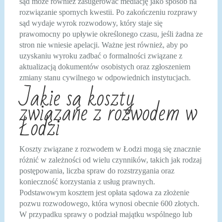
sąd może również zasugerować mediację jako sposób na
rozwiązanie spornych kwestii. Po zakończeniu rozprawy
sąd wydaje wyrok rozwodowy, który staje się
prawomocny po upływie określonego czasu, jeśli żadna ze
stron nie wniesie apelacji. Ważne jest również, aby po
uzyskaniu wyroku zadbać o formalności związane z
aktualizacją dokumentów osobistych oraz zgłoszeniem
zmiany stanu cywilnego w odpowiednich instytucjach.
Jakie są koszty
związane z rozwodem w
Łodzi
Koszty związane z rozwodem w Łodzi mogą się znacznie
różnić w zależności od wielu czynników, takich jak rodzaj
postępowania, liczba spraw do rozstrzygania oraz
konieczność korzystania z usług prawnych.
Podstawowym kosztem jest opłata sądowa za złożenie
pozwu rozwodowego, która wynosi obecnie 600 złotych.
W przypadku sprawy o podział majątku wspólnego lub