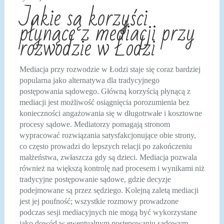
Jakie są korzyści
płynące z mediacji przy
rozwodzie w Łodzi
Mediacja przy rozwodzie w Łodzi staje się coraz bardziej
popularna jako alternatywa dla tradycyjnego
postępowania sądowego. Główną korzyścią płynącą z
mediacji jest możliwość osiągnięcia porozumienia bez
konieczności angażowania się w długotrwałe i kosztowne
procesy sądowe. Mediatorzy pomagają stronom
wypracować rozwiązania satysfakcjonujące obie strony,
co często prowadzi do lepszych relacji po zakończeniu
małżeństwa, zwłaszcza gdy są dzieci. Mediacja pozwala
również na większą kontrolę nad procesem i wynikami niż
tradycyjne postępowanie sądowe, gdzie decyzje
podejmowane są przez sędziego. Kolejną zaletą mediacji
jest jej poufność; wszystkie rozmowy prowadzone
podczas sesji mediacyjnych nie mogą być wykorzystane
jako dowód w ewentualnym postępowaniu sądowym.