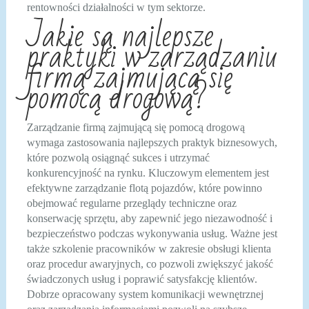
rentowności działalności w tym sektorze.
Jakie są najlepsze
praktyki w zarządzaniu
firmą zajmującą się
pomocą drogową?
Zarządzanie firmą zajmującą się pomocą drogową
wymaga zastosowania najlepszych praktyk biznesowych,
które pozwolą osiągnąć sukces i utrzymać
konkurencyjność na rynku. Kluczowym elementem jest
efektywne zarządzanie flotą pojazdów, które powinno
obejmować regularne przeglądy techniczne oraz
konserwację sprzętu, aby zapewnić jego niezawodność i
bezpieczeństwo podczas wykonywania usług. Ważne jest
także szkolenie pracowników w zakresie obsługi klienta
oraz procedur awaryjnych, co pozwoli zwiększyć jakość
świadczonych usług i poprawić satysfakcję klientów.
Dobrze opracowany system komunikacji wewnętrznej