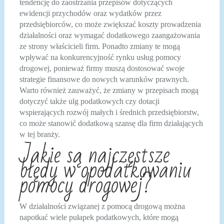
tendencję do zaostrzania przepisów dotyczących
ewidencji przychodów oraz wydatków przez
przedsiębiorców, co może zwiększać koszty prowadzenia
działalności oraz wymagać dodatkowego zaangażowania
ze strony właścicieli firm. Ponadto zmiany te mogą
wpływać na konkurencyjność rynku usług pomocy
drogowej, ponieważ firmy muszą dostosować swoje
strategie finansowe do nowych warunków prawnych.
Warto również zauważyć, że zmiany w przepisach mogą
dotyczyć także ulg podatkowych czy dotacji
wspierających rozwój małych i średnich przedsiębiorstw,
co może stanowić dodatkową szansę dla firm działających
w tej branży.
Jakie są najczęstsze
błędy w opodatkowaniu
pomocy drogowej?
W działalności związanej z pomocą drogową można
napotkać wiele pułapek podatkowych, które mogą