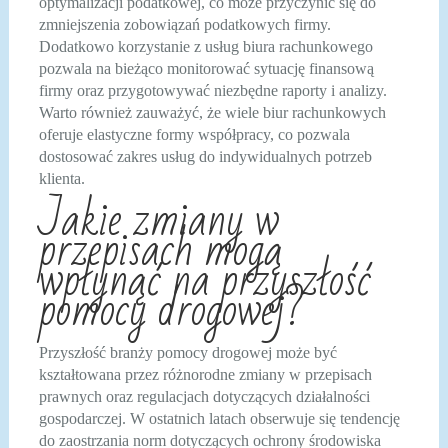
optymalizacji podatkowej, co może przyczynić się do
zmniejszenia zobowiązań podatkowych firmy.
Dodatkowo korzystanie z usług biura rachunkowego
pozwala na bieżąco monitorować sytuację finansową
firmy oraz przygotowywać niezbędne raporty i analizy.
Warto również zauważyć, że wiele biur rachunkowych
oferuje elastyczne formy współpracy, co pozwala
dostosować zakres usług do indywidualnych potrzeb
klienta.
Jakie zmiany w
przepisach mogą
wpłynąć na przyszłość
pomocy drogowej?
Przyszłość branży pomocy drogowej może być
kształtowana przez różnorodne zmiany w przepisach
prawnych oraz regulacjach dotyczących działalności
gospodarczej. W ostatnich latach obserwuje się tendencję
do zaostrzania norm dotyczących ochrony środowiska