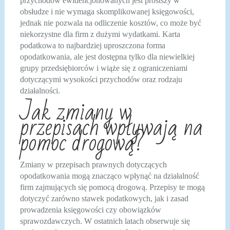
przychodów ewidencjonowanych jest prostszy w
obsłudze i nie wymaga skomplikowanej księgowości,
jednak nie pozwala na odliczenie kosztów, co może być
niekorzystne dla firm z dużymi wydatkami. Karta
podatkowa to najbardziej uproszczona forma
opodatkowania, ale jest dostępna tylko dla niewielkiej
grupy przedsiębiorców i wiąże się z ograniczeniami
dotyczącymi wysokości przychodów oraz rodzaju
działalności.
Jak zmiany w
przepisach wpływają na
pomoc drogową?
Zmiany w przepisach prawnych dotyczących
opodatkowania mogą znacząco wpłynąć na działalność
firm zajmujących się pomocą drogową. Przepisy te mogą
dotyczyć zarówno stawek podatkowych, jak i zasad
prowadzenia księgowości czy obowiązków
sprawozdawczych. W ostatnich latach obserwuje się