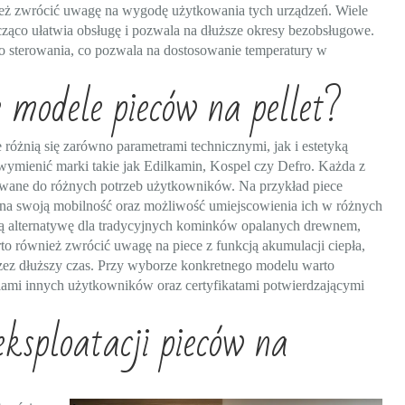
ież zwrócić uwagę na wygodę użytkowania tych urządzeń. Wiele
ząco ułatwia obsługę i pozwala na dłuższe okresy bezobsługowe.
go sterowania, co pozwala na dostosowanie temperatury w
e modele pieców na pellet?
e różnią się zarówno parametrami technicznymi, jak i estetyką
mienić marki takie jak Edilkamin, Kospel czy Defro. Każda z
sowane do różnych potrzeb użytkowników. Na przykład piece
 na swoją mobilność oraz możliwość umiejscowienia ich w różnych
ką alternatywę dla tradycyjnych kominków opalanych drewnem,
 również zwrócić uwagę na piece z funkcją akumulacji ciepła,
ez dłuższy czas. Przy wyborze konkretnego modelu warto
iniami innych użytkowników oraz certyfikatami potwierdzającymi
eksploatacji pieców na