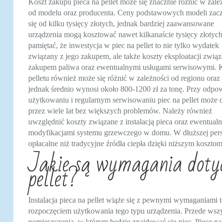
Koszt zakupu pieca na pellet może się znacznie różnić w zale
od modelu oraz producenta. Ceny podstawowych modeli zac
się od kilku tysięcy złotych, jednak bardziej zaawansowane
urządzenia mogą kosztować nawet kilkanaście tysięcy złotyc
pamiętać, że inwestycja w piec na pellet to nie tylko wydatek
związany z jego zakupem, ale także koszty eksploatacji związ
zakupem paliwa oraz ewentualnymi usługami serwisowymi. 
pelletu również może się różnić w zależności od regionu oraz
jednak średnio wynosi około 800-1200 zł za tonę. Przy odp
użytkowaniu i regularnym serwisowaniu piec na pellet może d
przez wiele lat bez większych problemów. Należy również
uwzględnić koszty związane z instalacją pieca oraz ewentual
modyfikacjami systemu grzewczego w domu. W dłuższej persp
opłacalne niż tradycyjne źródła ciepła dzięki niższym kosztom
Jakie są wymagania dotycz
pellet?
Instalacja pieca na pellet wiąże się z pewnymi wymaganiami 
rozpoczęciem użytkowania tego typu urządzenia. Przede wszy
pomieszczenia, w którym będzie znajdować się piec. Piece na