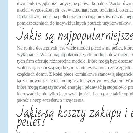
dwutlenku węgla niż tradycyjne paliwa kopalne. Warto równ
modeli wyposażonych jest w automatyczne podajniki, co znac
Dodatkowo, piece na pellet często oferują możliwość zdalne
pomieszczeniach do indywidualnych potrzeb użytkowników.
Jakie są najpopularniejsz
Na rynku dostępnych jest wiele modeli pieców na pellet, któr
wykonania. Wśród najpopularniejszych producentów można wy
tych firm oferuje różnorodne modele, które mogą być dosto
wolnostojące cieszą się dużym zainteresowaniem ze względu
częściach domu. Z kolei piece kominkowe stanowią eleganc
łącząc nowoczesne technologie z klasycznym wyglądem. Warto
które mogą magazynować energię i oddawać ją stopniowo prz
kierować się nie tylko jego wydajnością i ceną, ale także op
jakość i bezpieczeństwo urządzenia.
Jakie są koszty zakupu i 
pellet?