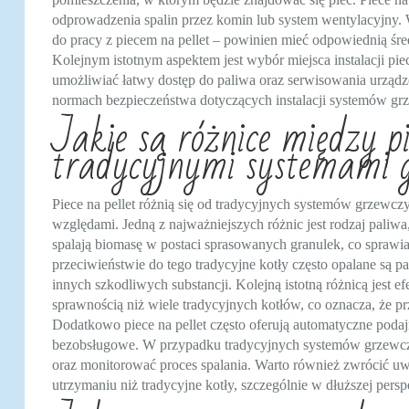
odprowadzenia spalin przez komin lub system wentylacyjny.
do pracy z piecem na pellet – powinien mieć odpowiednią ś
Kolejnym istotnym aspektem jest wybór miejsca instalacji pi
umożliwiać łatwy dostęp do paliwa oraz serwisowania urządz
normach bezpieczeństwa dotyczących instalacji systemów g
Jakie są różnice między p
tradycyjnymi systemami 
Piece na pellet różnią się od tradycyjnych systemów grzewc
względami. Jedną z najważniejszych różnic jest rodzaj paliwa,
spalają biomasę w postaci sprasowanych granulek, co sprawia,
przeciwieństwie do tego tradycyjne kotły często opalane są p
innych szkodliwych substancji. Kolejną istotną różnicą jest e
sprawnością niż wiele tradycyjnych kotłów, co oznacza, że pr
Dodatkowo piece na pellet często oferują automatyczne podajn
bezobsługowe. W przypadku tradycyjnych systemów grzewczy
oraz monitorować proces spalania. Warto również zwrócić uwa
utrzymaniu niż tradycyjne kotły, szczególnie w dłuższej pers