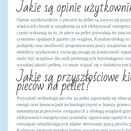
Jakie są opinie użytkowni
Opinie użytkowników o piecach na pellet są zazwyczaj pozyt
właścicieli chwali te urządzenia za ich efektywność energet
często wskazują na to, że piece na pellet pozwalają im znac
systemów opalanych gazem czy węglem. Komfort obsługi to ko
podajniki oraz możliwość programowania pracy urządzenia zn
niektórzy użytkownicy zwracają uwagę na konieczność regula
może być uciążliwe dla osób preferujących bezobsługowe ro
wysokiej jakości pelletu, co może wiązać się z dodatkowymi 
Jakie są przyszłościowe ki
pieców na pellet?
Przyszłość technologii pieców na pellet zapowiada się obiec
energii oraz innowacjami technologicznymi w branży grzewc
automatyzacja procesów związanych z obsługą urządzeń grze
efektywności energetycznej systemów ogrzewania opartych na
rozwiązań umożliwiających zdalne sterowanie pracą pieców p
Kolejnym istotnym trendem będzie poszukiwanie nowych źród