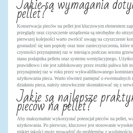
Jakie są wymagania dotyc
pellet?
Konserwacja pieców na pellet jest kluczowym elementem zape
przeglądy oraz czyszczenie urządzenia są niezbędne do utrz
pierwszej kolejności warto zwrócić uwagę na czyszczenie ko
gromadzić się tam popioły oraz inne zanieczyszczenia, które
czynności przynajmniej raz w miesiącu podczas sezonu grze
stanu podajnika pelletu oraz systemu wentylacyjnego. Użytko
prawidłowo i nie jest zablokowany przez resztki paliwa lub
przynajmniej raz w roku przez wykwalifikowanego kominiar
użytkowania pieca. Warto również pamiętać o ewentualnych n
działaniu pieca, należy niezwłocznie skontaktować się z ser
Jakie są najlepsze prakt
pieców na pellet?
Aby maksymalnie wykorzystać potencjał pieców na pellet, war
użytkowania. Po pierwsze, kluczowe jest stosowanie wysokiej 
niskiej jakości może prowadzić do problemów z wydajnością 