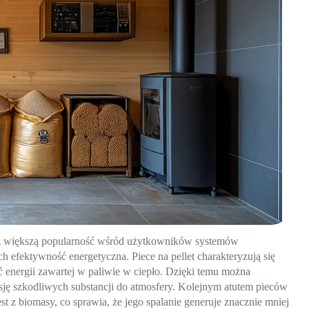
oraz większą popularność wśród użytkowników systemów
ch efektywność energetyczna. Piece na pellet charakteryzują się
ć energii zawartej w paliwie w ciepło. Dzięki temu można
sję szkodliwych substancji do atmosfery. Kolejnym atutem pieców
est z biomasy, co sprawia, że jego spalanie generuje znacznie mniej