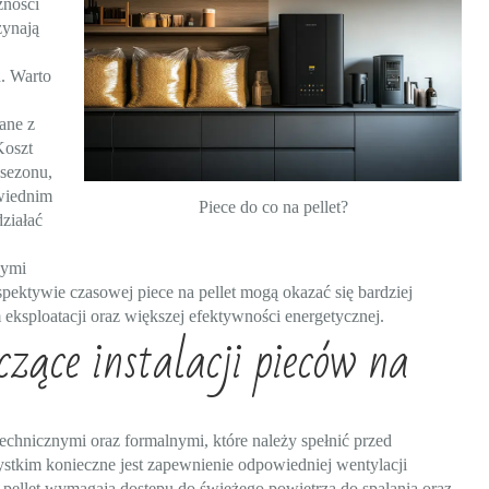
żności
zynają
h. Warto
ane z
Koszt
 sezonu,
owiednim
Piece do co na pellet?
ziałać
nymi
ektywie czasowej piece na pellet mogą okazać się bardziej
 eksploatacji oraz większej efektywności energetycznej.
ące instalacji pieców na
technicznymi oraz formalnymi, które należy spełnić przed
stkim konieczne jest zapewnienie odpowiedniej wentylacji
 pellet wymagają dostępu do świeżego powietrza do spalania oraz