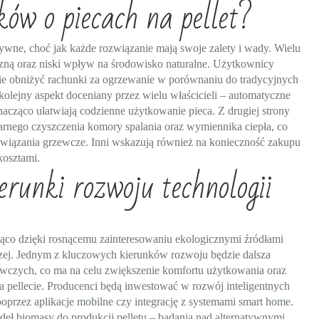
ków o piecach na pellet?
ywne, choć jak każde rozwiązanie mają swoje zalety i wady. Wielu
yczną oraz niski wpływ na środowisko naturalne. Użytkownicy
znie obniżyć rachunki za ogrzewanie w porównaniu do tradycyjnych
lejny aspekt doceniany przez wielu właścicieli – automatyczne
acząco ułatwiają codzienne użytkowanie pieca. Z drugiej strony
rnego czyszczenia komory spalania oraz wymiennika ciepła, co
związania grzewcze. Inni wskazują również na konieczność zakupu
kosztami.
erunki rozwoju technologii
ująco dzięki rosnącemu zainteresowaniu ekologicznymi źródłami
zej. Jednym z kluczowych kierunków rozwoju będzie dalsza
wczych, co ma na celu zwiększenie komfortu użytkowania oraz
 pellecie. Producenci będą inwestować w rozwój inteligentnych
oprzez aplikacje mobilne czy integrację z systemami smart home.
eł biomasy do produkcji pelletu – badania nad alternatywnymi