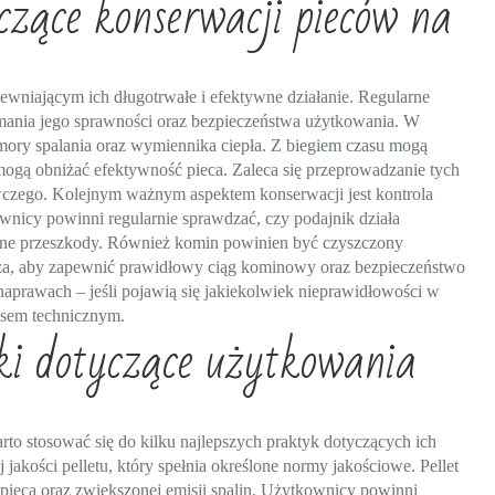
zące konserwacji pieców na
wniającym ich długotrwałe i efektywne działanie. Regularne
ymania jego sprawności oraz bezpieczeństwa użytkowania. W
mory spalania oraz wymiennika ciepła. Z biegiem czasu mogą
 mogą obniżać efektywność pieca. Zaleca się przeprowadzanie tych
wczego. Kolejnym ważnym aspektem konserwacji jest kontrola
wnicy powinni regularnie sprawdzać, czy podajnik działa
 inne przeszkody. Również komin powinien być czyszczony
za, aby zapewnić prawidłowy ciąg kominowy oraz bezpieczeństwo
aprawach – jeśli pojawią się jakiekolwiek nieprawidłowości w
wisem technicznym.
yki dotyczące użytkowania
to stosować się do kilku najlepszych praktyk dotyczących ich
jakości pelletu, który spełnia określone normy jakościowe. Pellet
pieca oraz zwiększonej emisji spalin. Użytkownicy powinni