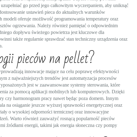
i uzupełniać go przed jego całkowitym wyczerpaniem, aby uniknąć
 dostosowanie ustawień pieca do aktualnych warunków
modeli oferuje możliwość programowania temperatury oraz
kosztów ogrzewania. Należy również pamiętać o odpowiednim
dniego dopływu świeżego powietrza jest kluczowe dla
inni także regularnie sprawdzać stan techniczny urządzenia oraz
a.
gii pieców na pellet?
i wprowadzają innowacje mające na celu poprawę efektywności
nym z najważniejszych trendów jest automatyzacja procesów
yposażonych jest w zaawansowane systemy sterowania, które
zenia za pomocą aplikacji mobilnych lub komputerowych. Dzięki
ury czy harmonogram pracy nawet będąc poza domem. Innym
wala na osiąganie jeszcze wyższej sprawności energetycznej oraz
eriały o wysokiej odporności termicznej oraz innowacyjne
ądzeń. Warto również zauważyć rosnącą popularność pieców
mi źródłami energii, takimi jak energia słoneczna czy pompy