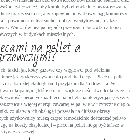
 Ważne jest również, aby komin był odpowiednio przystosowany
rednicę oraz wysokość, aby zapewnić prawidłowy ciąg kominowy.
eca – powinno ono być suche i dobrze wentylowane, a także
enia. Warto również pamiętać o przepisach budowlanych oraz
rzewczych w budynkach mieszkalnych.
iecami na pellet a
grzewczymi?
zych, takich jak kotły gazowe czy węglowe, pod wieloma
 które jest wykorzystywane do produkcji ciepła. Piece na pellet
 że są bardziej ekologiczne i przyjazne dla środowiska. W
aliwami kopalnymi, które emitują większe ilości dwutlenku węgla i
fektywność energetyczna. Piece na pellet charakteryzują się wyższą
zekształcają więcej energii zawartej w paliwie w użyteczne ciepło.
iki, co ułatwia ich obsługę i pozwala na dłuższe okresy
ch użytkownicy muszą często samodzielnie dostarczać paliwo
gę na koszty eksploatacji – piece na pellet mogą być tańsze w
pektywie czasowej.