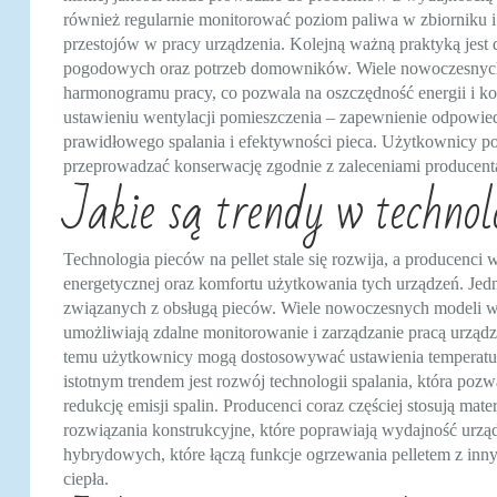
również regularnie monitorować poziom paliwa w zbiorniku 
przestojów w pracy urządzenia. Kolejną ważną praktyką jest
pogodowych oraz potrzeb domowników. Wiele nowoczesnych 
harmonogramu pracy, co pozwala na oszczędność energii i 
ustawieniu wentylacji pomieszczenia – zapewnienie odpowie
prawidłowego spalania i efektywności pieca. Użytkownicy pow
przeprowadzać konserwację zgodnie z zaleceniami producent
Jakie są trendy w technolo
Technologia pieców na pellet stale się rozwija, a producenc
energetycznej oraz komfortu użytkowania tych urządzeń. Jed
związanych z obsługą pieców. Wiele nowoczesnych modeli w
umożliwiają zdalne monitorowanie i zarządzanie pracą urząd
temu użytkownicy mogą dostosowywać ustawienia temperat
istotnym trendem jest rozwój technologii spalania, która poz
redukcję emisji spalin. Producenci coraz częściej stosują mat
rozwiązania konstrukcyjne, które poprawiają wydajność urz
hybrydowych, które łączą funkcje ogrzewania pelletem z inny
ciepła.