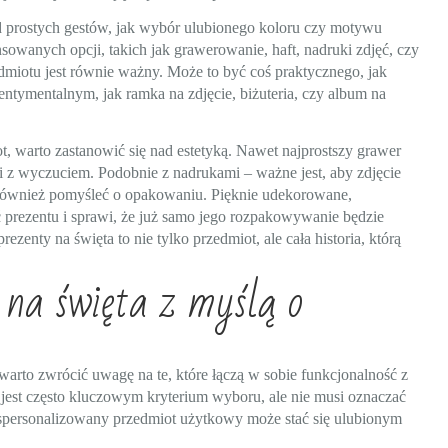
d prostych gestów, jak wybór ulubionego koloru czy motywu
owanych opcji, takich jak grawerowanie, haft, nadruki zdjęć, czy
iotu jest równie ważny. Może to być coś praktycznego, jak
 sentymentalnym, jak ramka na zdjęcie, biżuteria, czy album na
ot, warto zastanowić się nad estetyką. Nawet najprostszy grawer
i z wyczuciem. Podobnie z nadrukami – ważne jest, aby zdjęcie
o również pomyśleć o opakowaniu. Pięknie udekorowane,
prezentu i sprawi, że już samo jego rozpakowywanie będzie
enty na święta to nie tylko przedmiot, ale cała historia, którą
 na święta z myślą o
arto zwrócić uwagę na te, które łączą w sobie funkcjonalność z
 jest często kluczowym kryterium wyboru, ale nie musi oznaczać
, spersonalizowany przedmiot użytkowy może stać się ulubionym