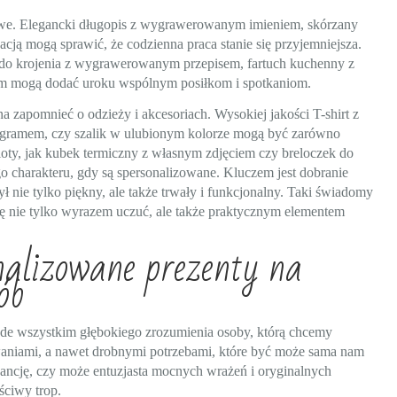
we. Elegancki długopis z wygrawerowanym imieniem, skórzany
kacją mogą sprawić, że codzienna praca stanie się przyjemniejsza.
 do krojenia z wygrawerowanym przepisem, fartuch kuchenny z
em mogą dodać uroku wspólnym posiłkom i spotkaniom.
 zapomnieć o odzieży i akcesoriach. Wysokiej jakości T-shirt z
gramem, czy szalik w ulubionym kolorze mogą być zarówno
mioty, jak kubek termiczny z własnym zdjęciem czy breloczek do
charakteru, gdy są spersonalizowane. Kluczem jest dobranie
ł nie tylko piękny, ale także trwały i funkcjonalny. Taki świadomy
ię nie tylko wyrazem uczuć, ale także praktycznym elementem
nalizowane prezenty na
ób
e wszystkim głębokiego zrozumienia osoby, którą chcemy
waniami, a nawet drobnymi potrzebami, które być może sama nam
egancję, czy może entuzjasta mocnych wrażeń i oryginalnych
ściwy trop.