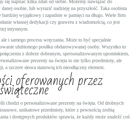
y się napisać kilka zdań od siebie. Możemy nawiązać do
anej osobie, lub wyrazić nadzieję na przyszłość. Taka osobista
ze bardziej wyjątkowy i zapadnie w pamięci na długo. Wiele firm
danie własnej dedykacji czy graweru z wiadomością, co jest
ziej intymnym.
 ale i samego procesu wręczania. Może to być specjalnie
towanie ulubionego posiłku obdarowywanej osoby. Wszystko to
W połączeniu z dobrze dobranym, spersonalizowanym upominkiem,
ersonalizowane prezenty na święta to nie tylko przedmioty, ale
i, a szczere słowa stanowią ich nieodłączny element.
ści oferowanych przez
świąteczne
eśli chodzi o personalizowane prezenty na święta. Od drobnych
susowe, unikatowe przedmioty, które z pewnością zrobią
nia i dostępnych produktów sprawia, że każdy może znaleźć coś