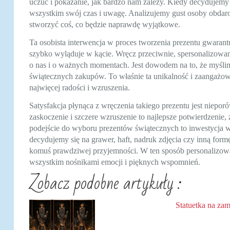
uczuć i pokazanie, jak bardzo nam zależy. Kiedy decydujemy s
wszystkim swój czas i uwagę. Analizujemy gust osoby obdar
stworzyć coś, co będzie naprawdę wyjątkowe.
Ta osobista interwencja w proces tworzenia prezentu gwaran
szybko wyląduje w kącie. Wręcz przeciwnie, spersonalizowan
o nas i o ważnych momentach. Jest dowodem na to, że myślimy
świątecznych zakupów. To właśnie ta unikalność i zaangażow
najwięcej radości i wzruszenia.
Satysfakcja płynąca z wręczenia takiego prezentu jest niepor
zaskoczenie i szczere wzruszenie to najlepsze potwierdzenie
podejście do wyboru prezentów świątecznych to inwestycja w r
decydujemy się na grawer, haft, nadruk zdjęcia czy inną formę
komuś prawdziwej przyjemności. W ten sposób personalizowane
wszystkim nośnikami emocji i pięknych wspomnień.
Zobacz podobne artykuły :
Statuetka na za