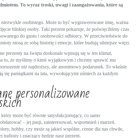
zedmiotem. To wyraz troski, uwagi i zaangażowania, które są
oś niezwykle osobistego. Może to być wygrawerowane imię, ważna
djęcie bliskiej osoby. Taki prezent pokazuje, że poświęciliśmy czas
asowanego do gustu i osobowości odbiorcy. W przeciwieństwie do
 niosą ze sobą historię i emocje, które budują silniejsze więzi.
ane prezenty na święta doskonale wpisują się w ten klimat,
na to, że myślimy o kimś wyjątkowym i chcemy sprawić mu
poruszenie niż najdroższy, ale anonimowy podarunek. To właśnie
ają się pamiątkami na lata, wywołującymi uśmiech za każdym
ne personalizowane
skich
 który może być równie satysfakcjonujący, co samo
bdarować – jej pasji, zainteresowań, wspomnień i marzeń.
kolory, hobby, czy może są jakieś wspólne, cenne dla nas chwile,
j trafiony i znaczący będzie nasz prezent.