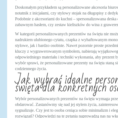
Doskonałym przykładem są personalizowane akcesoria biuro
notatnik z inicjałami, czy stylowy stojak na długopisy z dedy
Podobnie z akcesoriami do kuchni – spersonalizowana deska
zabawnym hasłem, czy zestaw kieliszków do wina z grawer
W kategorii personalizowanych prezentów na święta nie można
nadrukiem ulubionego cytatu, czapka z wyhaftowanym mono
stylowe, jak i bardzo osobiste. Nawet pozornie proste przed
kluczy z wygrawerowanym symbolem, nabierają wyjątkowego 
odpowiedniego materiału i techniki wykonania, aby prezent by
wybór sprawi, że personalizowane prezenty na święta staną s
codziennego życia.
Jak wybrać idealne perso
święta dla konkretnych os
Wybór personalizowanych prezentów na święta wymaga przed
obdarować. Zastanówmy się nad jej stylem życia, zaintereso
sygnalizuje. Czy jest to osoba ceniąca sobie minimalizm i el
rozwiązań? Odpowiedzi na te pytania naprowadzą nas na wła