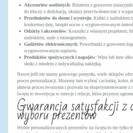
Akcesoriów osobistych
: Biżuteria z grawerem (naszyjniki
do kluczy z dedykacją, okulary przeciwsłoneczne z wyg
Przedmiotów do domu i wystroju
: Kubki z nadrukiem 
konkretnej daty, lampki nocne z wygrawerowanym imienie
Odzieży i akcesoriów
: Koszulki z własnym projektem, b
nadrukiem, szale z monogramem.
Gadżetów elektronicznych
: Powerbanki z grawerem logo
wygrawerowanym napisem.
Produktów spożywczych i napojów
: Wina lub inne alk
słoiki z miodem z indywidualną naklejką.
Nawet jeśli nie mamy gotowego pomysłu, wiele sklepów oferu
proces personalizacji. Możemy tam wybrać czcionkę, kolor, do
ułatwia proces tworzenia i pozwala na eksperymentowanie z 
święta to inwestycja w emocje i relacje, która przynosi ogr
Gwarancja satysfakcji z os
wyboru prezentów
Wybór personalizowanych prezentów na święta to nie tylko t