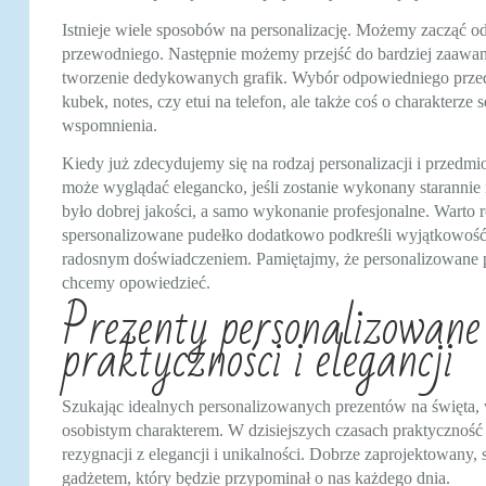
Istnieje wiele sposobów na personalizację. Możemy zacząć o
przewodniego. Następnie możemy przejść do bardziej zaawans
tworzenie dedykowanych grafik. Wybór odpowiedniego przedm
kubek, notes, czy etui na telefon, ale także coś o charakterze
wspomnienia.
Kiedy już zdecydujemy się na rodzaj personalizacji i przedmi
może wyglądać elegancko, jeśli zostanie wykonany starannie 
było dobrej jakości, a samo wykonanie profesjonalne. Wart
spersonalizowane pudełko dodatkowo podkreśli wyjątkowość 
radosnym doświadczeniem. Pamiętajmy, że personalizowane prez
chcemy opowiedzieć.
Prezenty personalizowane
praktyczności i elegancji
Szukając idealnych personalizowanych prezentów na święta, w
osobistym charakterem. W dzisiejszych czasach praktyczność
rezygnacji z elegancji i unikalności. Dobrze zaprojektowany
gadżetem, który będzie przypominał o nas każdego dnia.