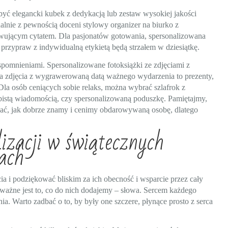
ć elegancki kubek z dedykacją lub zestaw wysokiej jakości
alnie z pewnością doceni stylowy organizer na biurko z
jącym cytatem. Dla pasjonatów gotowania, spersonalizowana
przypraw z indywidualną etykietą będą strzałem w dziesiątkę.
omnieniami. Spersonalizowane fotoksiążki ze zdjęciami z
na zdjęcia z wygrawerowaną datą ważnego wydarzenia to prezenty,
Dla osób ceniących sobie relaks, można wybrać szlafrok z
istą wiadomością, czy spersonalizowaną poduszkę. Pamiętajmy,
zać, jak dobrze znamy i cenimy obdarowywaną osobę, dlatego
izacji w świątecznych
ach
ia i podziękować bliskim za ich obecność i wsparcie przez cały
e ważne jest to, co do nich dodajemy – słowa. Sercem każdego
nia. Warto zadbać o to, by były one szczere, płynące prosto z serca