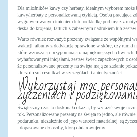
Dla miłośników kawy czy herbaty, idealnym wyborem może by
kawy/herbaty z personalizowaną etykietą. Osoba pracująca zd
wygrawerowanym imieniem lub podkładkę pod mysz z motywu
deska do krojenia, fartuch z zabawnym nadrukiem lub zestaw 
Warto również rozważyć prezenty związane ze wspólnymi wsp
wakacji, albumy z dedykacją oprawione w skórę, czy ramki 
które wzruszają i przypominają o najpiękniejszych chwilach. 
wyhaftowanymi inicjałami, zestaw świec zapachowych z osob
że personalizowane prezenty na święta mają za zadanie poka
klucz do sukcesu tkwi w szczegółach i autentyczności.
Wykorzystaj moc personal
życzeniach i podziękowani
Świąteczny czas to doskonała okazja, by wyrazić swoje uczuc
rok. Personalizowane prezenty na święta to jedno, ale równi
podarunku, niezależnie od jego wartości materialnej, są życze
i dopasowane do osoby, którą obdarowujemy.