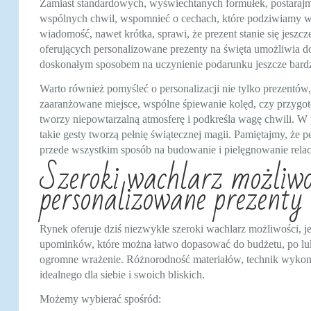
Zamiast standardowych, wyświechtanych formułek, postarajm
wspólnych chwil, wspomnieć o cechach, które podziwiamy w d
wiadomość, nawet krótka, sprawi, że prezent stanie się jeszc
oferujących personalizowane prezenty na święta umożliwia do
doskonałym sposobem na uczynienie podarunku jeszcze bard
Warto również pomyśleć o personalizacji nie tylko prezentów,
zaaranżowane miejsce, wspólne śpiewanie kolęd, czy przygo
tworzy niepowtarzalną atmosferę i podkreśla wagę chwili. 
takie gesty tworzą pełnię świątecznej magii. Pamiętajmy, że p
przede wszystkim sposób na budowanie i pielęgnowanie relacj
Szeroki wachlarz możliwo
personalizowane prezenty 
Rynek oferuje dziś niezwykle szeroki wachlarz możliwości, j
upominków, które można łatwo dopasować do budżetu, po luk
ogromne wrażenie. Różnorodność materiałów, technik wykona
idealnego dla siebie i swoich bliskich.
Możemy wybierać spośród: