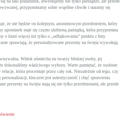
ię na taki podarunek, inwestujemy nie tylko pieniądze, ale przede
owywanej, przypominamy sobie wspólne chwile i staramy się
tuje, że nie będzie on kolejnym, anonimowym przedmiotem, który
y upominek staje się często ulubioną pamiątką, która przypomina
 o kimś więcej niż tylko o „odfajkowaniu” punktu z listy
anie sprawiają, że personalizowane prezenty na święta wywołują
ównywalna. Widok uśmiechu na twarzy bliskiej osoby, jej
, że dokonaliśmy właściwego wyboru. Warto pamiętać, że osobiste
elacje, która procentuje przez cały rok. Niezależnie od tego, czy
 personalizacji, kluczem jest autentyczność i chęć sprawienia
 prezenty na święta stają się nie tylko przedmiotami, ale przede
mówienie