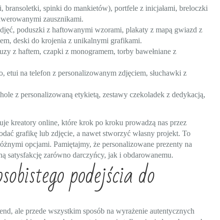
, bransoletki, spinki do mankietów), portfele z inicjałami, breloczki
rawerowanymi zausznikami.
zdjęć, poduszki z haftowanymi wzorami, plakaty z mapą gwiazd z
m, deski do krojenia z unikalnymi grafikami.
luzy z haftem, czapki z monogramem, torby bawełniane z
, etui na telefon z personalizowanym zdjęciem, słuchawki z
ohole z personalizowaną etykietą, zestawy czekoladek z dedykacją,
je kreatory online, które krok po kroku prowadzą nas przez
dać grafikę lub zdjęcie, a nawet stworzyć własny projekt. To
różnymi opcjami. Pamiętajmy, że personalizowane prezenty na
omną satysfakcję zarówno darczyńcy, jak i obdarowanemu.
obistego podejścia do
rend, ale przede wszystkim sposób na wyrażenie autentycznych