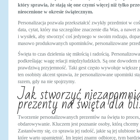
który sprawia, że stają się one czymś więcej niż tylko pr
nieocenione w okresie świątecznym.
Personalizacja pozwala przekształcić zwykły przedmiot w c
data, cytat, który ma szczególne znaczenie dla Was, a nawet z
i wysiłek, aby stworzyć coś jedynego w swoim rodzaju, dop
masowo produkowanych upominków, personalizowane przedmioty
Święta to czas dzielenia się miłością i radością. Personalizow
podkreślając wagę relacji międzyludzkich. Są one dowodem 
prawdziwą przyjemność. Taki gest często wywołuje większe 
ten osobisty akcent sprawia, że personalizowane upominki st
razem, gdy na nie spojrzymy.
Jak stworzyć niezapomnia
prezenty na święta dla bli
Tworzenie personalizowanych prezentów na święta to proces,
obdarowywanie. Kluczem jest poznanie osoby, którą chcemy o
Zastanówmy się, co sprawia jej radość, jakie są jej ulubione 
które warto upamiętnić. Im lepiej znamy odbiorcę, tym bardzie