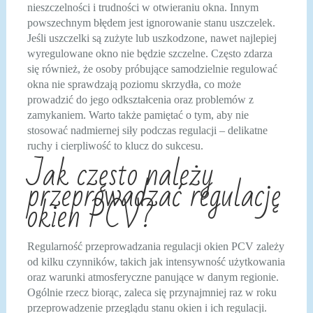
nieszczelności i trudności w otwieraniu okna. Innym
powszechnym błędem jest ignorowanie stanu uszczelek.
Jeśli uszczelki są zużyte lub uszkodzone, nawet najlepiej
wyregulowane okno nie będzie szczelne. Często zdarza
się również, że osoby próbujące samodzielnie regulować
okna nie sprawdzają poziomu skrzydła, co może
prowadzić do jego odkształcenia oraz problemów z
zamykaniem. Warto także pamiętać o tym, aby nie
stosować nadmiernej siły podczas regulacji – delikatne
ruchy i cierpliwość to klucz do sukcesu.
Jak często należy
przeprowadzać regulację
okien PCV?
Regularność przeprowadzania regulacji okien PCV zależy
od kilku czynników, takich jak intensywność użytkowania
oraz warunki atmosferyczne panujące w danym regionie.
Ogólnie rzecz biorąc, zaleca się przynajmniej raz w roku
przeprowadzenie przeglądu stanu okien i ich regulacji.