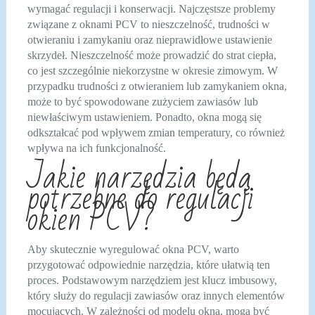
wymagać regulacji i konserwacji. Najczęstsze problemy
związane z oknami PCV to nieszczelność, trudności w
otwieraniu i zamykaniu oraz nieprawidłowe ustawienie
skrzydeł. Nieszczelność może prowadzić do strat ciepła,
co jest szczególnie niekorzystne w okresie zimowym. W
przypadku trudności z otwieraniem lub zamykaniem okna,
może to być spowodowane zużyciem zawiasów lub
niewłaściwym ustawieniem. Ponadto, okna mogą się
odkształcać pod wpływem zmian temperatury, co również
wpływa na ich funkcjonalność.
Jakie narzędzia będą
potrzebne do regulacji
okien PCV?
Aby skutecznie wyregulować okna PCV, warto
przygotować odpowiednie narzędzia, które ułatwią ten
proces. Podstawowym narzędziem jest klucz imbusowy,
który służy do regulacji zawiasów oraz innych elementów
mocujących. W zależności od modelu okna, mogą być