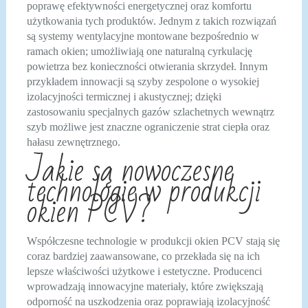
poprawę efektywności energetycznej oraz komfortu
użytkowania tych produktów. Jednym z takich rozwiązań
są systemy wentylacyjne montowane bezpośrednio w
ramach okien; umożliwiają one naturalną cyrkulację
powietrza bez konieczności otwierania skrzydeł. Innym
przykładem innowacji są szyby zespolone o wysokiej
izolacyjności termicznej i akustycznej; dzięki
zastosowaniu specjalnych gazów szlachetnych wewnątrz
szyb możliwe jest znaczne ograniczenie strat ciepła oraz
hałasu zewnętrznego.
Jakie są nowoczesne
technologie w produkcji
okien PCV?
Współczesne technologie w produkcji okien PCV stają się
coraz bardziej zaawansowane, co przekłada się na ich
lepsze właściwości użytkowe i estetyczne. Producenci
wprowadzają innowacyjne materiały, które zwiększają
odporność na uszkodzenia oraz poprawiają izolacyjność