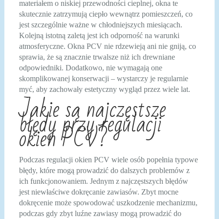
materiałem o niskiej przewodności cieplnej, okna te
skutecznie zatrzymują ciepło wewnątrz pomieszczeń, co
jest szczególnie ważne w chłodniejszych miesiącach.
Kolejną istotną zaletą jest ich odporność na warunki
atmosferyczne. Okna PCV nie rdzewieją ani nie gniją, co
sprawia, że są znacznie trwalsze niż ich drewniane
odpowiedniki. Dodatkowo, nie wymagają one
skomplikowanej konserwacji – wystarczy je regularnie
myć, aby zachowały estetyczny wygląd przez wiele lat.
Jakie są najczęstsze
błędy przy regulacji
okien PCV?
Podczas regulacji okien PCV wiele osób popełnia typowe
błędy, które mogą prowadzić do dalszych problemów z
ich funkcjonowaniem. Jednym z najczęstszych błędów
jest niewłaściwe dokręcanie zawiasów. Zbyt mocne
dokręcenie może spowodować uszkodzenie mechanizmu,
podczas gdy zbyt luźne zawiasy mogą prowadzić do