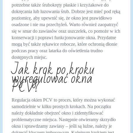
potrzebne także śrubokręty płaskie i krzyżakowe do
dokręcania lub luzowania śrub. Dobrze jest mieć pod ręką
poziomicę, aby upewnić się, że okno jest prawidłowo
osadzone i nie ma przechyleń. Warto również zaopatrzyć
się w smar do zawiasów oraz uszczelek, co pomoże w ich
konserwacji i poprawi funkcjonowanie okna. Przydatne
mogą być także rękawice robocze, które ochronią dłonie
podczas pracy oraz latarka do oświetlenia trudno
dostępnych miejsc.
Jak krok po kroku
wyregulować okna
PCV?
Regulacja okien PCV to proces, który można wykonać
samodzielnie w kilku prostych krokach. Na początku
należy dokładnie obejrzeć okno i zidentyfikować
problematyczne miejsca. Następnie otwieramy skrzydło
okna i sprawdzamy zawiasy – jeśli są luźne, należy je
dokręcić kluczem imbusowym. Kolejnym krokiem jest