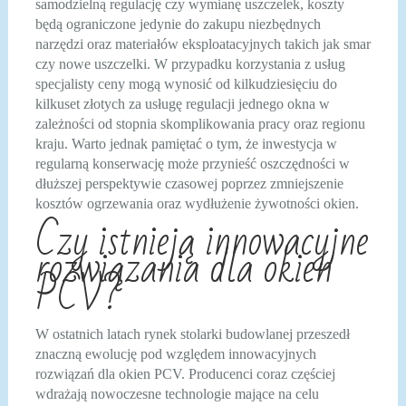
samodzielną regulację czy wymianę uszczelek, koszty
będą ograniczone jedynie do zakupu niezbędnych
narzędzi oraz materiałów eksploatacyjnych takich jak smar
czy nowe uszczelki. W przypadku korzystania z usług
specjalisty ceny mogą wynosić od kilkudziesięciu do
kilkuset złotych za usługę regulacji jednego okna w
zależności od stopnia skomplikowania pracy oraz regionu
kraju. Warto jednak pamiętać o tym, że inwestycja w
regularną konserwację może przynieść oszczędności w
dłuższej perspektywie czasowej poprzez zmniejszenie
kosztów ogrzewania oraz wydłużenie żywotności okien.
Czy istnieją innowacyjne
rozwiązania dla okien
PCV?
W ostatnich latach rynek stolarki budowlanej przeszedł
znaczną ewolucję pod względem innowacyjnych
rozwiązań dla okien PCV. Producenci coraz częściej
wdrażają nowoczesne technologie mające na celu