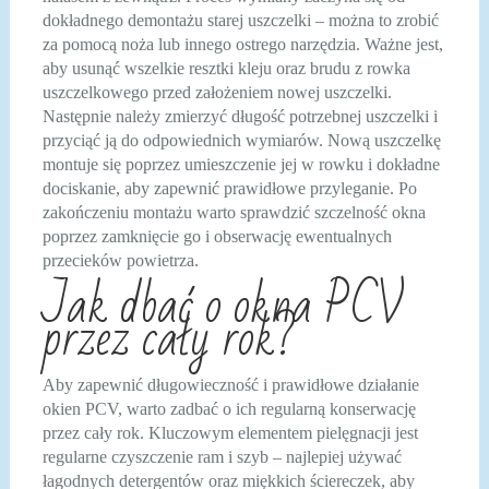
dokładnego demontażu starej uszczelki – można to zrobić
za pomocą noża lub innego ostrego narzędzia. Ważne jest,
aby usunąć wszelkie resztki kleju oraz brudu z rowka
uszczelkowego przed założeniem nowej uszczelki.
Następnie należy zmierzyć długość potrzebnej uszczelki i
przyciąć ją do odpowiednich wymiarów. Nową uszczelkę
montuje się poprzez umieszczenie jej w rowku i dokładne
dociskanie, aby zapewnić prawidłowe przyleganie. Po
zakończeniu montażu warto sprawdzić szczelność okna
poprzez zamknięcie go i obserwację ewentualnych
przecieków powietrza.
Jak dbać o okna PCV
przez cały rok?
Aby zapewnić długowieczność i prawidłowe działanie
okien PCV, warto zadbać o ich regularną konserwację
przez cały rok. Kluczowym elementem pielęgnacji jest
regularne czyszczenie ram i szyb – najlepiej używać
łagodnych detergentów oraz miękkich ściereczek, aby