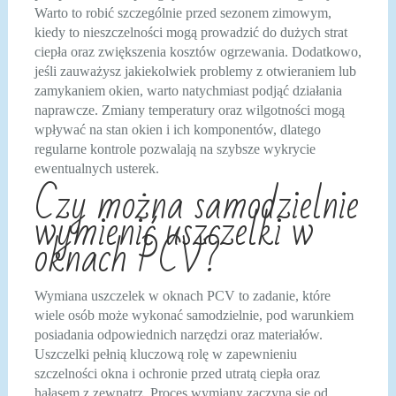
Warto to robić szczególnie przed sezonem zimowym,
kiedy to nieszczelności mogą prowadzić do dużych strat
ciepła oraz zwiększenia kosztów ogrzewania. Dodatkowo,
jeśli zauważysz jakiekolwiek problemy z otwieraniem lub
zamykaniem okien, warto natychmiast podjąć działania
naprawcze. Zmiany temperatury oraz wilgotności mogą
wpływać na stan okien i ich komponentów, dlatego
regularne kontrole pozwalają na szybsze wykrycie
ewentualnych usterek.
Czy można samodzielnie
wymienić uszczelki w
oknach PCV?
Wymiana uszczelek w oknach PCV to zadanie, które
wiele osób może wykonać samodzielnie, pod warunkiem
posiadania odpowiednich narzędzi oraz materiałów.
Uszczelki pełnią kluczową rolę w zapewnieniu
szczelności okna i ochronie przed utratą ciepła oraz
hałasem z zewnątrz. Proces wymiany zaczyna się od