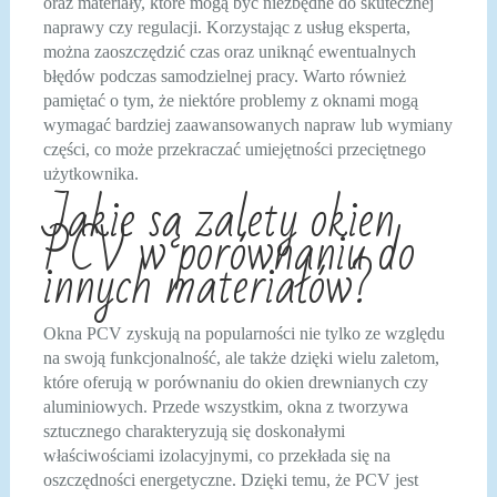
oraz materiały, które mogą być niezbędne do skutecznej
naprawy czy regulacji. Korzystając z usług eksperta,
można zaoszczędzić czas oraz uniknąć ewentualnych
błędów podczas samodzielnej pracy. Warto również
pamiętać o tym, że niektóre problemy z oknami mogą
wymagać bardziej zaawansowanych napraw lub wymiany
części, co może przekraczać umiejętności przeciętnego
użytkownika.
Jakie są zalety okien
PCV w porównaniu do
innych materiałów?
Okna PCV zyskują na popularności nie tylko ze względu
na swoją funkcjonalność, ale także dzięki wielu zaletom,
które oferują w porównaniu do okien drewnianych czy
aluminiowych. Przede wszystkim, okna z tworzywa
sztucznego charakteryzują się doskonałymi
właściwościami izolacyjnymi, co przekłada się na
oszczędności energetyczne. Dzięki temu, że PCV jest