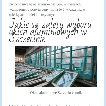
zwrócić uwagę na sezonowość cen; w okresach
wzmożonego popytu ceny mogą być wyższe niż w
miesiącach mniej intensywnych.
Jakie są zalety wyboru
okien aluminiowych w
Szczecinie
Okna aluminiowe Szczecin cennik