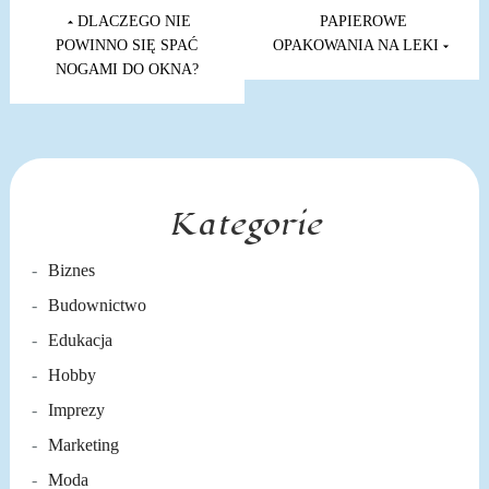
Nawigacja
wpisu
DLACZEGO NIE
PAPIEROWE
POWINNO SIĘ SPAĆ
OPAKOWANIA NA LEKI
NOGAMI DO OKNA?
Kategorie
Biznes
Budownictwo
Edukacja
Hobby
Imprezy
Marketing
Moda