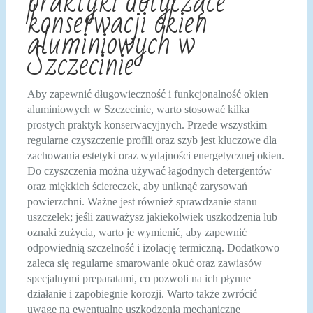
praktyki dotyczące
konserwacji okien
aluminiowych w
Szczecinie
Aby zapewnić długowieczność i funkcjonalność okien
aluminiowych w Szczecinie, warto stosować kilka
prostych praktyk konserwacyjnych. Przede wszystkim
regularne czyszczenie profili oraz szyb jest kluczowe dla
zachowania estetyki oraz wydajności energetycznej okien.
Do czyszczenia można używać łagodnych detergentów
oraz miękkich ściereczek, aby uniknąć zarysowań
powierzchni. Ważne jest również sprawdzanie stanu
uszczelek; jeśli zauważysz jakiekolwiek uszkodzenia lub
oznaki zużycia, warto je wymienić, aby zapewnić
odpowiednią szczelność i izolację termiczną. Dodatkowo
zaleca się regularne smarowanie okuć oraz zawiasów
specjalnymi preparatami, co pozwoli na ich płynne
działanie i zapobiegnie korozji. Warto także zwrócić
uwagę na ewentualne uszkodzenia mechaniczne