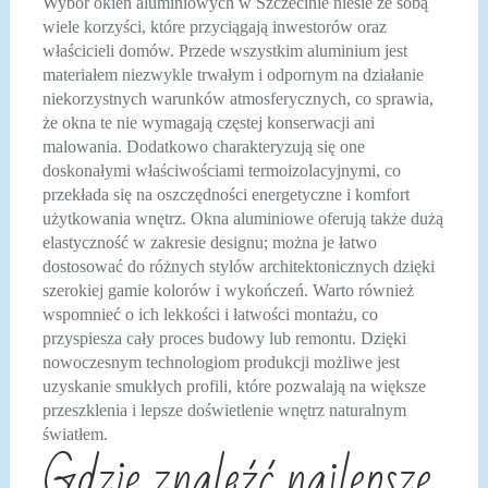
Wybór okien aluminiowych w Szczecinie niesie ze sobą
wiele korzyści, które przyciągają inwestorów oraz
właścicieli domów. Przede wszystkim aluminium jest
materiałem niezwykle trwałym i odpornym na działanie
niekorzystnych warunków atmosferycznych, co sprawia,
że okna te nie wymagają częstej konserwacji ani
malowania. Dodatkowo charakteryzują się one
doskonałymi właściwościami termoizolacyjnymi, co
przekłada się na oszczędności energetyczne i komfort
użytkowania wnętrz. Okna aluminiowe oferują także dużą
elastyczność w zakresie designu; można je łatwo
dostosować do różnych stylów architektonicznych dzięki
szerokiej gamie kolorów i wykończeń. Warto również
wspomnieć o ich lekkości i łatwości montażu, co
przyspiesza cały proces budowy lub remontu. Dzięki
nowoczesnym technologiom produkcji możliwe jest
uzyskanie smukłych profili, które pozwalają na większe
przeszklenia i lepsze doświetlenie wnętrz naturalnym
światłem.
Gdzie znaleźć najlepsze