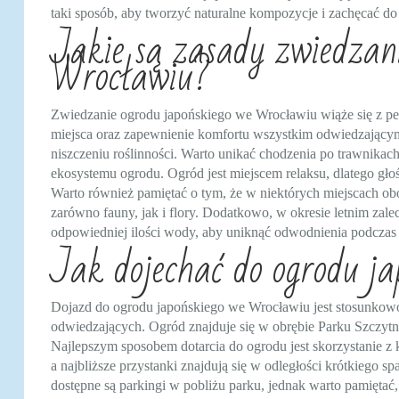
taki sposób, aby tworzyć naturalne kompozycje i zachęcać d
Jakie są zasady zwiedzan
Wrocławiu?
Zwiedzanie ogrodu japońskiego we Wrocławiu wiąże się z p
miejsca oraz zapewnienie komfortu wszystkim odwiedzającym
niszczeniu roślinności. Warto unikać chodzenia po trawnikac
ekosystemu ogrodu. Ogród jest miejscem relaksu, dlatego gło
Warto również pamiętać o tym, że w niektórych miejscach o
zarówno fauny, jak i flory. Dodatkowo, w okresie letnim zalec
odpowiedniej ilości wody, aby uniknąć odwodnienia podczas
Jak dojechać do ogrodu j
Dojazd do ogrodu japońskiego we Wrocławiu jest stosunkowo
odwiedzających. Ogród znajduje się w obrębie Parku Szczytni
Najlepszym sposobem dotarcia do ogrodu jest skorzystanie z
a najbliższe przystanki znajdują się w odległości krótkiego
dostępne są parkingi w pobliżu parku, jednak warto pamiętać