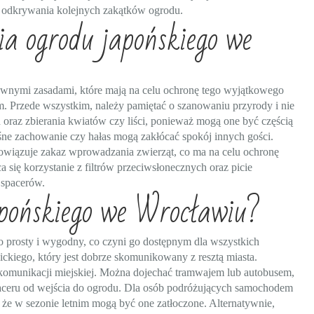
o odkrywania kolejnych zakątków ogrodu.
ia ogrodu japońskiego we
ewnymi zasadami, które mają na celu ochronę tego wyjątkowego
. Przede wszystkim, należy pamiętać o szanowaniu przyrody i nie
h oraz zbierania kwiatów czy liści, ponieważ mogą one być częścią
śne zachowanie czy hałas mogą zakłócać spokój innych gości.
bowiązuje zakaz wprowadzania zwierząt, co ma na celu ochronę
a się korzystanie z filtrów przeciwsłonecznych oraz picie
 spacerów.
apońskiego we Wrocławiu?
 prosty i wygodny, co czyni go dostępnym dla wszystkich
ckiego, który jest dobrze skomunikowany z resztą miasta.
 komunikacji miejskiej. Można dojechać tramwajem lub autobusem,
 spaceru od wejścia do ogrodu. Dla osób podróżujących samochodem
, że w sezonie letnim mogą być one zatłoczone. Alternatywnie,