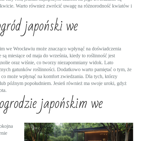
rozkwicie. Warto również zwrócić uwagę na różnorodność kwiatów i
ogród japoński we
kim we Wrocławiu może znacząco wpłynąć na doświadczenia
ą miesiące od maja do września, kiedy to roślinność jest
gnolie oraz wiśnie, co tworzy niezapomniany widok. Lato
óżnych gatunków roślinności. Dodatkowo warto pamiętać o tym, że
 co może wpłynąć na komfort zwiedzania. Dla tych, którzy
no lub późnym popołudniem. Jesień również ma swoje uroki, gdyż
ota.
ogrodzie japońskim we
pokojna
enie