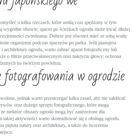
du japońskiego we
omyśleć o kilku rzeczach, które umilą czas spędzony w tym
ą wygodne obuwie; spacer po ścieżkach ogrodu może trwać dłużej
rzyjemności zwiedzania. Dobrze jest również mieć ze sobą wodę
ienie organizmu podczas spacerów po parku. Jeśli planujesz
 i architektury ogrodu, warto zabrać aparat fotograficzny lub
kże o filtrze przeciwsłonecznym oraz nakryciu głowy; ochrona
pędzonych na świeżym powietrzu.
 fotografowania w ogrodzie
olone, jednak warto przestrzegać kilku zasad, aby nie zakłócać
tywów oraz dużego sprzętu fotograficznego, które mogą
że niektóre obszary ogrodu mogą być zastrzeżone dla
m takiej aktywności warto skonsultować się z obsługą ogrodu.
 piękna natury oraz architektury, a także do tworzenia
ejscu.