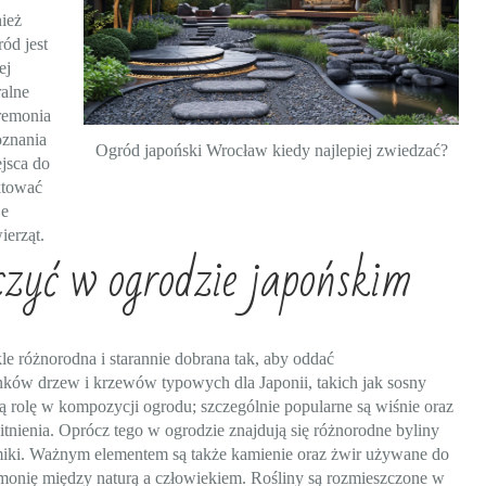
ież
ód jest
ej
alne
eremonia
oznania
Ogród japoński Wrocław kiedy najlepiej zwiedzać?
ejsca do
ktować
je
ierząt.
czyć w ogrodzie japońskim
e różnorodna i starannie dobrana tak, aby oddać
unków drzew i krzewów typowych dla Japonii, takich jak sosny
 rolę w kompozycji ogrodu; szczególnie popularne są wiśnie oraz
tnienia. Oprócz tego w ogrodzie znajdują się różnorodne byliny
namiki. Ważnym elementem są także kamienie oraz żwir używane do
armonię między naturą a człowiekiem. Rośliny są rozmieszczone w