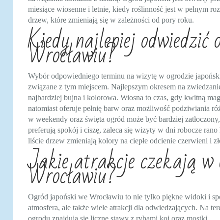
miesiące wiosenne i letnie, kiedy roślinność jest w pełnym 
drzew, które zmieniają się w zależności od pory roku.
Kiedy najlepiej odwiedzić 
Wrocławiu?
Wybór odpowiedniego terminu na wizytę w ogrodzie japońs
związane z tym miejscem. Najlepszym okresem na zwiedzanie s
najbardziej bujna i kolorowa. Wiosna to czas, gdy kwitną ma
natomiast oferuje pełnię barw oraz możliwość podziwiania r
w weekendy oraz święta ogród może być bardziej zatłoczony,
preferują spokój i ciszę, zaleca się wizyty w dni robocze ra
liście drzew zmieniają kolory na ciepłe odcienie czerwieni i zł
Jakie atrakcje czekają w 
Wrocławiu?
Ogród japoński we Wrocławiu to nie tylko piękne widoki i s
atmosfera, ale także wiele atrakcji dla odwiedzających. Na ter
ogrodu znajdują się liczne stawy z rybami koi oraz mostki