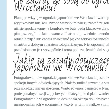
Co zabrać ze sobą do ogro
Wrocławiu?
Planując wizytę w ogrodzie japońskim we Wrocławiu warto p
wyjątkowym miejscu. Przede wszystkim należy zabrać ze sob
niż się spodziewamy, a komfortowe buty będą kluczowe dla p
pitną; szczególnie latem warto zadbać o odpowiednie nawodn
robienie zdjęć lub chcesz uwiecznić piękne widoki roślinności
smartfon z dobrym aparatem fotograficznym. Nie zapomnij ta
przed słońcem jest szczególnie istotna podczas letnich dni s
Jakie są zasady dotyczące
japońskim we Wrocławiu?
Fotografowanie w ogrodzie japońskim we Wrocławiu jest dozw
spokoju innych odwiedzających. Należy unikać używania sta
przeszkadzać innym gościom. Warto również pamiętać o tym, 
profesjonalnych sesji zdjęciowych, dlatego przed planowanie
Fotografowanie w ogrodzie to doskonała okazja do uchwycenia
niezapomnianych wspomnień z wizyty w tym wyjątkowym mi