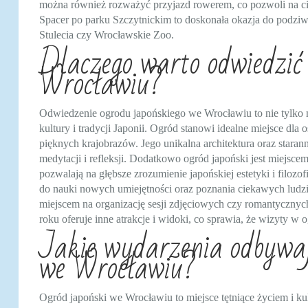
można również rozważyć przyjazd rowerem, co pozwoli na ci
Spacer po parku Szczytnickim to doskonała okazja do podziwia
Stulecia czy Wrocławskie Zoo.
Dlaczego warto odwiedzić 
Wrocławiu?
Odwiedzenie ogrodu japońskiego we Wrocławiu to nie tylko m
kultury i tradycji Japonii. Ogród stanowi idealne miejsce dla
pięknych krajobrazów. Jego unikalna architektura oraz staran
medytacji i refleksji. Dodatkowo ogród japoński jest miejsce
pozwalają na głębsze zrozumienie japońskiej estetyki i filozo
do nauki nowych umiejętności oraz poznania ciekawych ludzi
miejscem na organizację sesji zdjęciowych czy romantyczny
roku oferuje inne atrakcje i widoki, co sprawia, że wizyty w o
Jakie wydarzenia odbywaj
we Wrocławiu?
Ogród japoński we Wrocławiu to miejsce tętniące życiem i ku