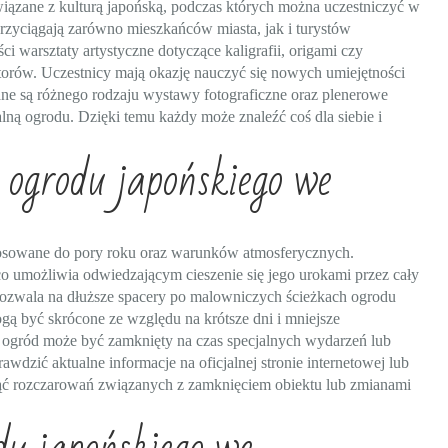
wiązane z kulturą japońską, podczas których można uczestniczyć w
rzyciągają zarówno mieszkańców miasta, jak i turystów
i warsztaty artystyczne dotyczące kaligrafii, origami czy
torów. Uczestnicy mają okazję nauczyć się nowych umiejętności
wane są różnego rodzaju wystawy fotograficzne oraz plenerowe
lną ogrodu. Dzięki temu każdy może znaleźć coś dla siebie i
 ogrodu japońskiego we
osowane do pory roku oraz warunków atmosferycznych.
co umożliwia odwiedzającym cieszenie się jego urokami przez cały
pozwala na dłuższe spacery po malowniczych ścieżkach ogrodu
gą być skrócone ze względu na krótsze dni i mniejsze
że ogród może być zamknięty na czas specjalnych wydarzeń lub
wdzić aktualne informacje na oficjalnej stronie internetowej lub
ąć rozczarowań związanych z zamknięciem obiektu lub zmianami