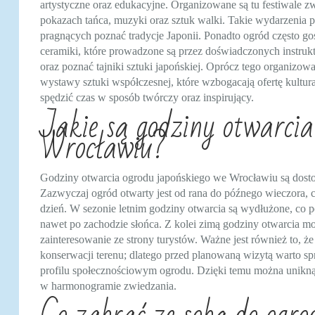
artystyczne oraz edukacyjne. Organizowane są tu festiwale z
pokazach tańca, muzyki oraz sztuk walki. Takie wydarzenia p
pragnących poznać tradycje Japonii. Ponadto ogród często gośc
ceramiki, które prowadzone są przez doświadczonych instruk
oraz poznać tajniki sztuki japońskiej. Oprócz tego organizo
wystawy sztuki współczesnej, które wzbogacają ofertę kultura
spędzić czas w sposób twórczy oraz inspirujący.
Jakie są godziny otwarcia
Wrocławiu?
Godziny otwarcia ogrodu japońskiego we Wrocławiu są dost
Zazwyczaj ogród otwarty jest od rana do późnego wieczora, 
dzień. W sezonie letnim godziny otwarcia są wydłużone, co 
nawet po zachodzie słońca. Z kolei zimą godziny otwarcia mo
zainteresowanie ze strony turystów. Ważne jest również to, 
konserwacji terenu; dlatego przed planowaną wizytą warto spra
profilu społecznościowym ogrodu. Dzięki temu można unikn
w harmonogramie zwiedzania.