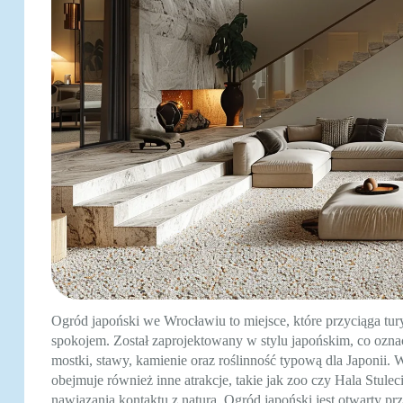
Ogród japoński we Wrocławiu to miejsce, które przyciąga tur
spokojem. Został zaprojektowany w stylu japońskim, co oznac
mostki, stawy, kamienie oraz roślinność typową dla Japonii. 
obejmuje również inne atrakcje, takie jak zoo czy Hala Stulec
nawiązania kontaktu z naturą. Ogród japoński jest otwarty pr