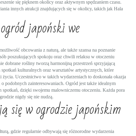
eszenie się pięknem okolicy oraz aktywnym spędzaniem czasu.
nia innych atrakcji znajdujących się w okolicy, takich jak Hala
ogród japoński we
ożliwość obcowania z naturą, ale także szansa na poznanie
 osób poszukujących spokoju oraz chwili relaksu w otoczeniu
nie dobrane rośliny tworzą harmonijną przestrzeń sprzyjającą
m spotkań kulturalnych oraz warsztatów artystycznych, które
fii życia. Uczestnictwo w takich wydarzeniach to doskonała okazja
 o podobnych zainteresowaniach. Ogród jest także idealnym
ch spotkań, dzięki swojemu malowniczemu otoczeniu. Każda pora
grodzie nigdy się nie nudzą.
ą się w ogrodzie japońskim
lturą, gdzie regularnie odbywają się różnorodne wydarzenia