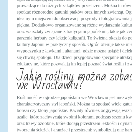
prowadzące do różnych zakątków przestrzeni. Można tu równ
spotkać różnorodne gatunki ptaków oraz innych zwierząt. Ogr
idealnym miejscem do obserwacji przyrody i fotografowania j
piękna. Dodatkowo organizowane są różne wydarzenia kultur
oraz warsztaty związane z tradycjami japońskimi, takie jak c
parzenia herbaty czy lekcje kaligrafii. To świetna okazja do p
kultury Japonii w praktyczny sposób. Ogród oferuje także mi
wypoczynku z ławkami i altanami, gdzie można usiąść i dele
się chwilą spokoju. Dla dzieci przygotowano specjalne atrakc
edukacyjne, które pozwalają im lepiej poznać świat roślin i zw
Jakie rośliny można zoba
we Wrocławiu?
Roślinność w ogrodzie japońskim we Wrocławiu jest niezwykl
charakterystyczny styl japoński. Można tu spotkać wiele gat
bonsai czy klony japońskie. Kwiaty również odgrywają ważną
azalie, które zachwycają swoimi kolorami podczas sezonu kwi
oraz trawy ozdobne, które dodają przestrzeni lekkości i dy
tworzenia ścieżek i aranżacji przestrzeni; symbolizują one h