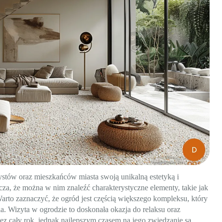
ystów oraz mieszkańców miasta swoją unikalną estetyką i
za, że można w nim znaleźć charakterystyczne elementy, takie jak
Warto zaznaczyć, że ogród jest częścią większego kompleksu, który
ia. Wizyta w ogrodzie to doskonała okazja do relaksu oraz
zez cały rok, jednak najlepszym czasem na jego zwiedzanie są