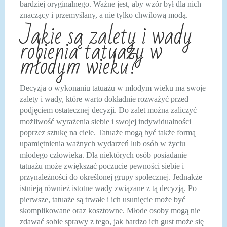
bardziej oryginalnego. Ważne jest, aby wzór był dla nich
znaczący i przemyślany, a nie tylko chwilową modą.
Jakie są zalety i wady
robienia tatuaży w
młodym wieku?
Decyzja o wykonaniu tatuażu w młodym wieku ma swoje
zalety i wady, które warto dokładnie rozważyć przed
podjęciem ostatecznej decyzji. Do zalet można zaliczyć
możliwość wyrażenia siebie i swojej indywidualności
poprzez sztukę na ciele. Tatuaże mogą być także formą
upamiętnienia ważnych wydarzeń lub osób w życiu
młodego człowieka. Dla niektórych osób posiadanie
tatuażu może zwiększać poczucie pewności siebie i
przynależności do określonej grupy społecznej. Jednakże
istnieją również istotne wady związane z tą decyzją. Po
pierwsze, tatuaże są trwałe i ich usunięcie może być
skomplikowane oraz kosztowne. Młode osoby mogą nie
zdawać sobie sprawy z tego, jak bardzo ich gust może się