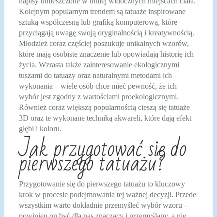
napisy umieszczone w mniej widocznych miejscach ciała.
Kolejnym popularnym trendem są tatuaże inspirowane
sztuką współczesną lub grafiką komputerową, które
przyciągają uwagę swoją oryginalnością i kreatywnością.
Młodzież coraz częściej poszukuje unikalnych wzorów,
które mają osobiste znaczenie lub opowiadają historię ich
życia. Wzrasta także zainteresowanie ekologicznymi
tuszami do tatuaży oraz naturalnymi metodami ich
wykonania – wiele osób chce mieć pewność, że ich
wybór jest zgodny z wartościami proekologicznymi.
Również coraz większą popularnością cieszą się tatuaże
3D oraz te wykonane techniką akwareli, które dają efekt
głębi i koloru.
Jak przygotować się do
pierwszego tatuażu?
Przygotowanie się do pierwszego tatuażu to kluczowy
krok w procesie podejmowania tej ważnej decyzji. Przede
wszystkim warto dokładnie przemyśleć wybór wzoru –
powinien on być dla nas znaczący i przemyślany, a nie