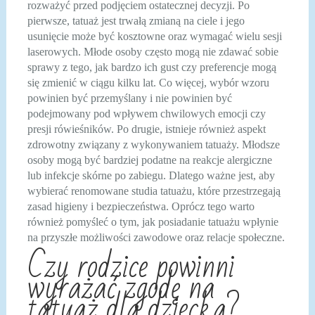
rozważyć przed podjęciem ostatecznej decyzji. Po
pierwsze, tatuaż jest trwałą zmianą na ciele i jego
usunięcie może być kosztowne oraz wymagać wielu sesji
laserowych. Młode osoby często mogą nie zdawać sobie
sprawy z tego, jak bardzo ich gust czy preferencje mogą
się zmienić w ciągu kilku lat. Co więcej, wybór wzoru
powinien być przemyślany i nie powinien być
podejmowany pod wpływem chwilowych emocji czy
presji rówieśników. Po drugie, istnieje również aspekt
zdrowotny związany z wykonywaniem tatuaży. Młodsze
osoby mogą być bardziej podatne na reakcje alergiczne
lub infekcje skórne po zabiegu. Dlatego ważne jest, aby
wybierać renomowane studia tatuażu, które przestrzegają
zasad higieny i bezpieczeństwa. Oprócz tego warto
również pomyśleć o tym, jak posiadanie tatuażu wpłynie
na przyszłe możliwości zawodowe oraz relacje społeczne.
Czy rodzice powinni
wyrażać zgodę na
tatuaż dla dziecka?