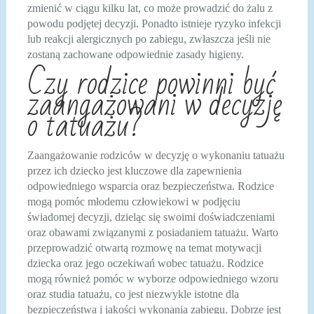
zmienić w ciągu kilku lat, co może prowadzić do żalu z
powodu podjętej decyzji. Ponadto istnieje ryzyko infekcji
lub reakcji alergicznych po zabiegu, zwłaszcza jeśli nie
zostaną zachowane odpowiednie zasady higieny.
Czy rodzice powinni być
zaangażowani w decyzję
o tatuażu?
Zaangażowanie rodziców w decyzję o wykonaniu tatuażu
przez ich dziecko jest kluczowe dla zapewnienia
odpowiedniego wsparcia oraz bezpieczeństwa. Rodzice
mogą pomóc młodemu człowiekowi w podjęciu
świadomej decyzji, dzieląc się swoimi doświadczeniami
oraz obawami związanymi z posiadaniem tatuażu. Warto
przeprowadzić otwartą rozmowę na temat motywacji
dziecka oraz jego oczekiwań wobec tatuażu. Rodzice
mogą również pomóc w wyborze odpowiedniego wzoru
oraz studia tatuażu, co jest niezwykle istotne dla
bezpieczeństwa i jakości wykonania zabiegu. Dobrze jest