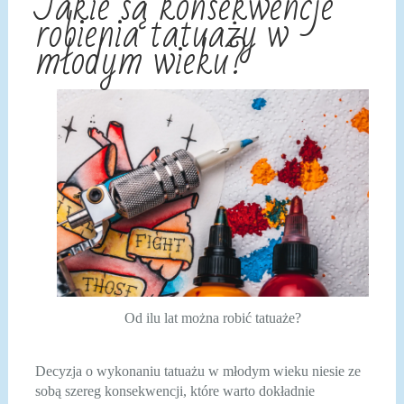
Jakie są konsekwencje
robienia tatuaży w
młodym wieku?
Od ilu lat można robić tatuaże?
Decyzja o wykonaniu tatuażu w młodym wieku niesie ze
sobą szereg konsekwencji, które warto dokładnie