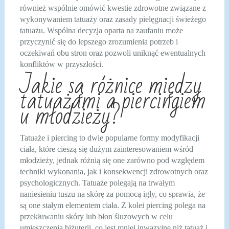
również wspólnie omówić kwestie zdrowotne związane z
wykonywaniem tatuaży oraz zasady pielęgnacji świeżego
tatuażu. Wspólna decyzja oparta na zaufaniu może
przyczynić się do lepszego zrozumienia potrzeb i
oczekiwań obu stron oraz pozwoli uniknąć ewentualnych
konfliktów w przyszłości.
Jakie są różnice między
tatuażami a piercingiem
u młodzieży?
Tatuaże i piercing to dwie popularne formy modyfikacji
ciała, które cieszą się dużym zainteresowaniem wśród
młodzieży, jednak różnią się one zarówno pod względem
techniki wykonania, jak i konsekwencji zdrowotnych oraz
psychologicznych. Tatuaże polegają na trwałym
naniesieniu tuszu na skórę za pomocą igły, co sprawia, że
są one stałym elementem ciała. Z kolei piercing polega na
przekłuwaniu skóry lub błon śluzowych w celu
umieszczenia biżuterii, co jest mniej inwazyjne niż tatuaż i