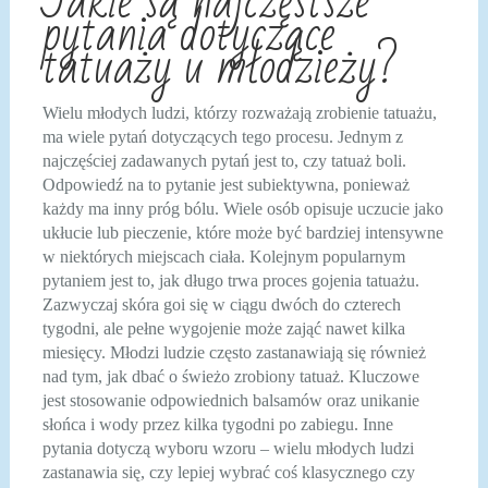
Jakie są najczęstsze
pytania dotyczące
tatuaży u młodzieży?
Wielu młodych ludzi, którzy rozważają zrobienie tatuażu,
ma wiele pytań dotyczących tego procesu. Jednym z
najczęściej zadawanych pytań jest to, czy tatuaż boli.
Odpowiedź na to pytanie jest subiektywna, ponieważ
każdy ma inny próg bólu. Wiele osób opisuje uczucie jako
ukłucie lub pieczenie, które może być bardziej intensywne
w niektórych miejscach ciała. Kolejnym popularnym
pytaniem jest to, jak długo trwa proces gojenia tatuażu.
Zazwyczaj skóra goi się w ciągu dwóch do czterech
tygodni, ale pełne wygojenie może zająć nawet kilka
miesięcy. Młodzi ludzie często zastanawiają się również
nad tym, jak dbać o świeżo zrobiony tatuaż. Kluczowe
jest stosowanie odpowiednich balsamów oraz unikanie
słońca i wody przez kilka tygodni po zabiegu. Inne
pytania dotyczą wyboru wzoru – wielu młodych ludzi
zastanawia się, czy lepiej wybrać coś klasycznego czy