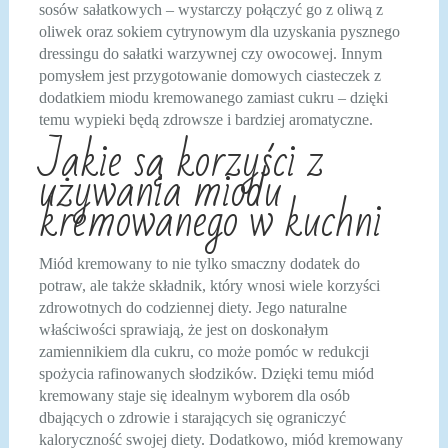
sosów sałatkowych – wystarczy połączyć go z oliwą z
oliwek oraz sokiem cytrynowym dla uzyskania pysznego
dressingu do sałatki warzywnej czy owocowej. Innym
pomysłem jest przygotowanie domowych ciasteczek z
dodatkiem miodu kremowanego zamiast cukru – dzięki
temu wypieki będą zdrowsze i bardziej aromatyczne.
Jakie są korzyści z
używania miodu
kremowanego w kuchni
Miód kremowany to nie tylko smaczny dodatek do
potraw, ale także składnik, który wnosi wiele korzyści
zdrowotnych do codziennej diety. Jego naturalne
właściwości sprawiają, że jest on doskonałym
zamiennikiem dla cukru, co może pomóc w redukcji
spożycia rafinowanych słodzików. Dzięki temu miód
kremowany staje się idealnym wyborem dla osób
dbających o zdrowie i starających się ograniczyć
kaloryczność swojej diety. Dodatkowo, miód kremowany