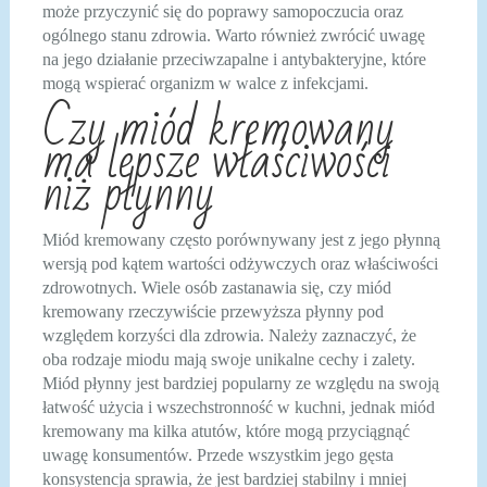
może przyczynić się do poprawy samopoczucia oraz
ogólnego stanu zdrowia. Warto również zwrócić uwagę
na jego działanie przeciwzapalne i antybakteryjne, które
mogą wspierać organizm w walce z infekcjami.
Czy miód kremowany
ma lepsze właściwości
niż płynny
Miód kremowany często porównywany jest z jego płynną
wersją pod kątem wartości odżywczych oraz właściwości
zdrowotnych. Wiele osób zastanawia się, czy miód
kremowany rzeczywiście przewyższa płynny pod
względem korzyści dla zdrowia. Należy zaznaczyć, że
oba rodzaje miodu mają swoje unikalne cechy i zalety.
Miód płynny jest bardziej popularny ze względu na swoją
łatwość użycia i wszechstronność w kuchni, jednak miód
kremowany ma kilka atutów, które mogą przyciągnąć
uwagę konsumentów. Przede wszystkim jego gęsta
konsystencja sprawia, że jest bardziej stabilny i mniej