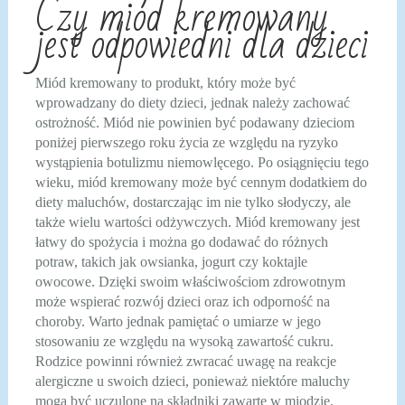
Czy miód kremowany
jest odpowiedni dla dzieci
Miód kremowany to produkt, który może być
wprowadzany do diety dzieci, jednak należy zachować
ostrożność. Miód nie powinien być podawany dzieciom
poniżej pierwszego roku życia ze względu na ryzyko
wystąpienia botulizmu niemowlęcego. Po osiągnięciu tego
wieku, miód kremowany może być cennym dodatkiem do
diety maluchów, dostarczając im nie tylko słodyczy, ale
także wielu wartości odżywczych. Miód kremowany jest
łatwy do spożycia i można go dodawać do różnych
potraw, takich jak owsianka, jogurt czy koktajle
owocowe. Dzięki swoim właściwościom zdrowotnym
może wspierać rozwój dzieci oraz ich odporność na
choroby. Warto jednak pamiętać o umiarze w jego
stosowaniu ze względu na wysoką zawartość cukru.
Rodzice powinni również zwracać uwagę na reakcje
alergiczne u swoich dzieci, ponieważ niektóre maluchy
mogą być uczulone na składniki zawarte w miodzie.