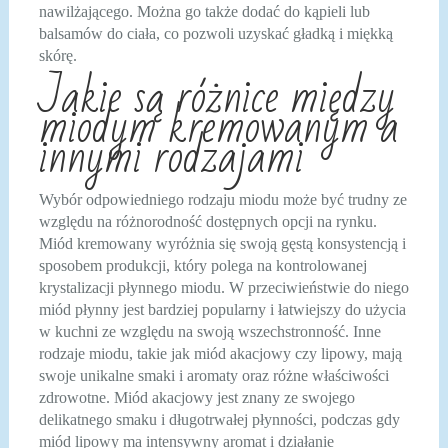
nawilżającego. Można go także dodać do kąpieli lub
balsamów do ciała, co pozwoli uzyskać gładką i miękką
skórę.
Jakie są różnice między
miodym kremowanym a
innymi rodzajami
Wybór odpowiedniego rodzaju miodu może być trudny ze
względu na różnorodność dostępnych opcji na rynku.
Miód kremowany wyróżnia się swoją gęstą konsystencją i
sposobem produkcji, który polega na kontrolowanej
krystalizacji płynnego miodu. W przeciwieństwie do niego
miód płynny jest bardziej popularny i łatwiejszy do użycia
w kuchni ze względu na swoją wszechstronność. Inne
rodzaje miodu, takie jak miód akacjowy czy lipowy, mają
swoje unikalne smaki i aromaty oraz różne właściwości
zdrowotne. Miód akacjowy jest znany ze swojego
delikatnego smaku i długotrwałej płynności, podczas gdy
miód lipowy ma intensywny aromat i działanie