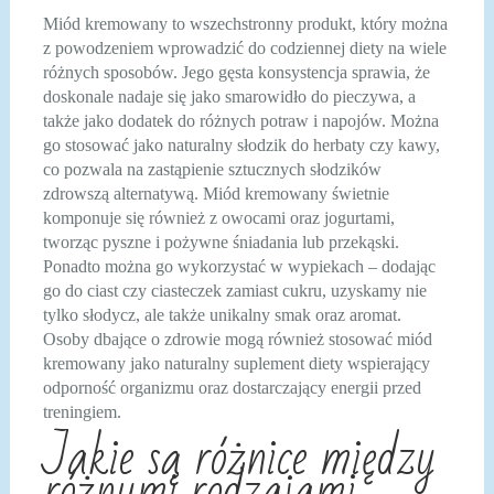
Miód kremowany to wszechstronny produkt, który można
z powodzeniem wprowadzić do codziennej diety na wiele
różnych sposobów. Jego gęsta konsystencja sprawia, że
doskonale nadaje się jako smarowidło do pieczywa, a
także jako dodatek do różnych potraw i napojów. Można
go stosować jako naturalny słodzik do herbaty czy kawy,
co pozwala na zastąpienie sztucznych słodzików
zdrowszą alternatywą. Miód kremowany świetnie
komponuje się również z owocami oraz jogurtami,
tworząc pyszne i pożywne śniadania lub przekąski.
Ponadto można go wykorzystać w wypiekach – dodając
go do ciast czy ciasteczek zamiast cukru, uzyskamy nie
tylko słodycz, ale także unikalny smak oraz aromat.
Osoby dbające o zdrowie mogą również stosować miód
kremowany jako naturalny suplement diety wspierający
odporność organizmu oraz dostarczający energii przed
treningiem.
Jakie są różnice między
różnymi rodzajami