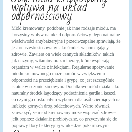
wpływa na układ
odpornościowy
Miód kremowany, podobnie jak inne rodzaje miodu, ma
korzystny wpływ na układ odpornościowy. Jego naturalne
właściwości antybakteryjne i przeciwzapalne sprawiają, że
jest on często stosowany jako środek wspomagający
zdrowie. Zawiera on wiele cennych składników, takich
jak enzymy, witaminy oraz minerały, które wspierają
organizm w walce z infekcjami. Regularne spożywanie
miodu kremowanego może pomóc w zwiększeniu
odporności na przeziębienia i grypę, co jest szczególnie
istotne w sezonie zimowym. Dodatkowo miód działa jako
naturalny środek łagodzący podrażnienia gardła i kaszel,
co czyni go doskonałym wyborem dla osób cierpiących na
infekcje górnych dróg oddechowych. Warto również
zauważyć, że miód kremowany może wspierać zdrowie
jelit poprzez działanie prebiotyczne, co przyczynia się do
poprawy flory bakteryjnej w układzie pokarmowym.