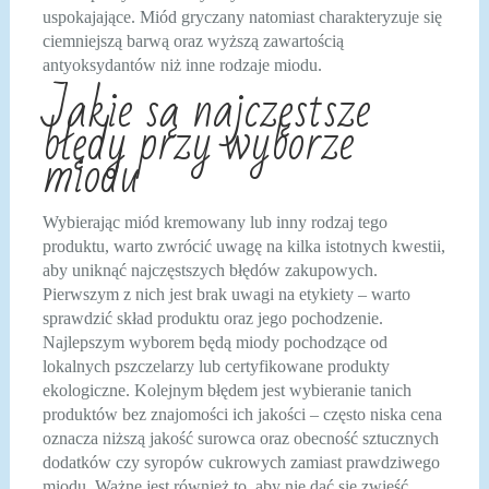
uspokajające. Miód gryczany natomiast charakteryzuje się
ciemniejszą barwą oraz wyższą zawartością
antyoksydantów niż inne rodzaje miodu.
Jakie są najczęstsze
błędy przy wyborze
miodu
Wybierając miód kremowany lub inny rodzaj tego
produktu, warto zwrócić uwagę na kilka istotnych kwestii,
aby uniknąć najczęstszych błędów zakupowych.
Pierwszym z nich jest brak uwagi na etykiety – warto
sprawdzić skład produktu oraz jego pochodzenie.
Najlepszym wyborem będą miody pochodzące od
lokalnych pszczelarzy lub certyfikowane produkty
ekologiczne. Kolejnym błędem jest wybieranie tanich
produktów bez znajomości ich jakości – często niska cena
oznacza niższą jakość surowca oraz obecność sztucznych
dodatków czy syropów cukrowych zamiast prawdziwego
miodu. Ważne jest również to, aby nie dać się zwieść