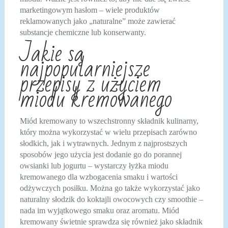
marketingowym hasłom – wiele produktów
reklamowanych jako „naturalne” może zawierać
substancje chemiczne lub konserwanty.
Jakie są
najpopularniejsze
przepisy z użyciem
miodu kremowanego
Miód kremowany to wszechstronny składnik kulinarny,
który można wykorzystać w wielu przepisach zarówno
słodkich, jak i wytrawnych. Jednym z najprostszych
sposobów jego użycia jest dodanie go do porannej
owsianki lub jogurtu – wystarczy łyżka miodu
kremowanego dla wzbogacenia smaku i wartości
odżywczych posiłku. Można go także wykorzystać jako
naturalny słodzik do koktajli owocowych czy smoothie –
nada im wyjątkowego smaku oraz aromatu. Miód
kremowany świetnie sprawdza się również jako składnik