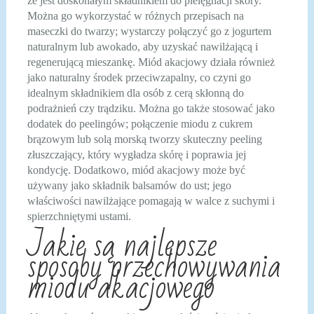
że jest doskonałym składnikiem do pielęgnacji skóry.
Można go wykorzystać w różnych przepisach na
maseczki do twarzy; wystarczy połączyć go z jogurtem
naturalnym lub awokado, aby uzyskać nawilżającą i
regenerującą mieszankę. Miód akacjowy działa również
jako naturalny środek przeciwzapalny, co czyni go
idealnym składnikiem dla osób z cerą skłonną do
podrażnień czy trądziku. Można go także stosować jako
dodatek do peelingów; połączenie miodu z cukrem
brązowym lub solą morską tworzy skuteczny peeling
złuszczający, który wygładza skórę i poprawia jej
kondycję. Dodatkowo, miód akacjowy może być
używany jako składnik balsamów do ust; jego
właściwości nawilżające pomagają w walce z suchymi i
spierzchniętymi ustami.
Jakie są najlepsze
sposoby przechowywania
miodu akacjowego