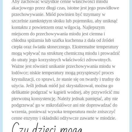
Aby zachować wszystkie cenne właściwości miodu
akacjowego przez długi czas, istotne jest jego prawidłowe
przechowywanie. Miód powinien być trzymany w
szczelnie zamkniętym słoiku lub pojemniku, aby uniknąć
kontaktu z powietrzem oraz wilgocią. Najlepszym
miejscem do przechowywania miodu jest ciemna i
chłodna spiżarnia lub szafka kuchenna z dala od źródeł
ciepła oraz światła słonecznego. Ekstremalne temperatury
mogą wpływać na strukturę chemiczną miodu i prowadzić
do utraty jego korzystnych właściwości zdrowotnych.
Ważne jest również unikanie przechowywania miodu w
lodówce; niskie temperatury mogą przyspieszyć proces
krystalizacji, co sprawi, że stanie się on twardy i trudny do
użycia. Jeśli jednak miód już skrystalizował, można go
delikatnie podgrzać w kąpieli wodnej, aby przywrócić mu
pierwotną konsystencję. Należy jednak pamiętać, aby nie
podgrzewać go w mikrofalówce ani nie doprowadzać do
wrzenia, ponieważ wysoka temperatura może zniszczyć
cenne enzymy i składniki odżywcze zawarte w miodzie.
Czy dzieci mogą