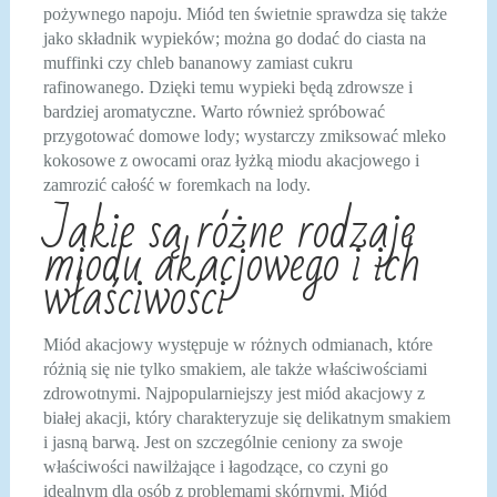
pożywnego napoju. Miód ten świetnie sprawdza się także
jako składnik wypieków; można go dodać do ciasta na
muffinki czy chleb bananowy zamiast cukru
rafinowanego. Dzięki temu wypieki będą zdrowsze i
bardziej aromatyczne. Warto również spróbować
przygotować domowe lody; wystarczy zmiksować mleko
kokosowe z owocami oraz łyżką miodu akacjowego i
zamrozić całość w foremkach na lody.
Jakie są różne rodzaje
miodu akacjowego i ich
właściwości
Miód akacjowy występuje w różnych odmianach, które
różnią się nie tylko smakiem, ale także właściwościami
zdrowotnymi. Najpopularniejszy jest miód akacjowy z
białej akacji, który charakteryzuje się delikatnym smakiem
i jasną barwą. Jest on szczególnie ceniony za swoje
właściwości nawilżające i łagodzące, co czyni go
idealnym dla osób z problemami skórnymi. Miód