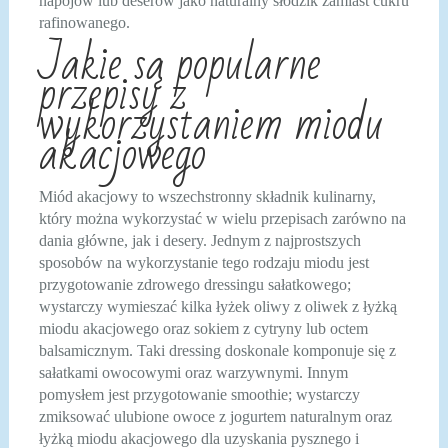
napojów lub deserów jako naturalny słodzik zamiast cukru
rafinowanego.
Jakie są popularne
przepisy z
wykorzystaniem miodu
akacjowego
Miód akacjowy to wszechstronny składnik kulinarny,
który można wykorzystać w wielu przepisach zarówno na
dania główne, jak i desery. Jednym z najprostszych
sposobów na wykorzystanie tego rodzaju miodu jest
przygotowanie zdrowego dressingu sałatkowego;
wystarczy wymieszać kilka łyżek oliwy z oliwek z łyżką
miodu akacjowego oraz sokiem z cytryny lub octem
balsamicznym. Taki dressing doskonale komponuje się z
sałatkami owocowymi oraz warzywnymi. Innym
pomysłem jest przygotowanie smoothie; wystarczy
zmiksować ulubione owoce z jogurtem naturalnym oraz
łyżką miodu akacjowego dla uzyskania pysznego i