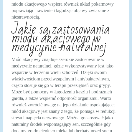
miodu akacjowego wspiera również układ pokarmowy,
poprawiając trawienie i łagodząc objawy związane z
niestrawnością.
Jakie są zastosowania
miodu akacjowego w
medycynie naturalnej
Miód akacjowy znajduje szerokie zastosowanie w
medycynie naturalnej, gdzie wykorzystywany jest jako
wsparcie w leczeniu wielu schorzeń. Dzięki swoim
właściwościom przeciwzapalnym i antybakteryjnym,
często stosuje się go w terapii przeziębień oraz grypy.
Może być pomocny w łagodzeniu kaszlu i podrażnień
gardła, a także wspierać odporność organizmu. Warto
również zwrócić uwagę na jego działanie uspokajające;
miód akacjowy jest znany z tego, że pomaga w redukcji
stresu i napięcia nerwowego. Można go stosować jako
naturalny środek wspomagający sen, szczególnie gdy
dodamy go do ciepłego mleka lub herbaty przed snem.