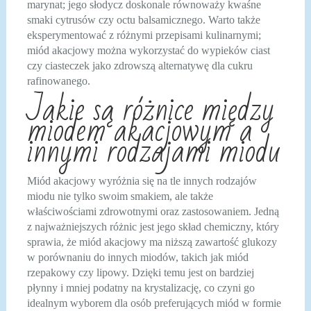
marynat; jego słodycz doskonale równoważy kwaśne
smaki cytrusów czy octu balsamicznego. Warto także
eksperymentować z różnymi przepisami kulinarnymi;
miód akacjowy można wykorzystać do wypieków ciast
czy ciasteczek jako zdrowszą alternatywę dla cukru
rafinowanego.
Jakie są różnice między
miodem akacjowym a
innymi rodzajami miodu
Miód akacjowy wyróżnia się na tle innych rodzajów
miodu nie tylko swoim smakiem, ale także
właściwościami zdrowotnymi oraz zastosowaniem. Jedną
z najważniejszych różnic jest jego skład chemiczny, który
sprawia, że miód akacjowy ma niższą zawartość glukozy
w porównaniu do innych miodów, takich jak miód
rzepakowy czy lipowy. Dzięki temu jest on bardziej
płynny i mniej podatny na krystalizację, co czyni go
idealnym wyborem dla osób preferujących miód w formie