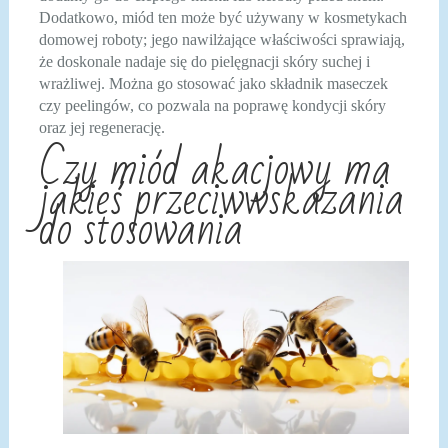
Dodatkowo, miód ten może być używany w kosmetykach
domowej roboty; jego nawilżające właściwości sprawiają,
że doskonale nadaje się do pielęgnacji skóry suchej i
wrażliwej. Można go stosować jako składnik maseczek
czy peelingów, co pozwala na poprawę kondycji skóry
oraz jej regenerację.
Czy miód akacjowy ma
jakieś przeciwwskazania
do stosowania