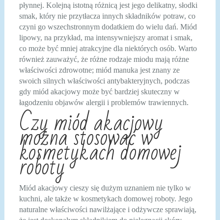
płynnej. Kolejną istotną różnicą jest jego delikatny, słodki
smak, który nie przytłacza innych składników potraw, co
czyni go wszechstronnym dodatkiem do wielu dań. Miód
lipowy, na przykład, ma intensywniejszy aromat i smak,
co może być mniej atrakcyjne dla niektórych osób. Warto
również zauważyć, że różne rodzaje miodu mają różne
właściwości zdrowotne; miód manuka jest znany ze
swoich silnych właściwości antybakteryjnych, podczas
gdy miód akacjowy może być bardziej skuteczny w
łagodzeniu objawów alergii i problemów trawiennych.
Czy miód akacjowy
można stosować w
kosmetykach domowej
roboty
Miód akacjowy cieszy się dużym uznaniem nie tylko w
kuchni, ale także w kosmetykach domowej roboty. Jego
naturalne właściwości nawilżające i odżywcze sprawiają,