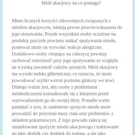
Miód akacjowy na co pomaga?
Mimo licznych korzyści zdrowotnych związanych z
miodem akacjowym, istnieją pewne przeciwwskazania do
jego stosowania. Przede wszystkim osoby uczulone na
produkty pszczele powinny unikać spożywania miodu,
ponieważ może on wywołać reakcje alergiczne.
Dodatkowo osoby cierpiące na cukrzycę powinny
zachować ostrożność przy jego spożywaniu ze względu
na wysoką zawartość cukrów prostych. Miód akacjowy
ma wysoki indeks glikemiczny, co oznacza, że może
powodować szybki wzrost poziomu glukozy we krwi.
Dlatego ważne jest, aby osoby z problemami
metabolicznymi konsultowały się z lekarzem przed
wprowadzeniem go do swojej diety. Ponadto warto
pamiętać o tym, że nadmierne spożycie miodu może
prowadzić do przyrostu masy ciała oraz problemów z
układem pokarmowym. Z tego powodu zaleca się
umiarkowane spożycie miodu akacjowego i traktowanie
go jako słodzik czy dodatek do potraw, a nie jako