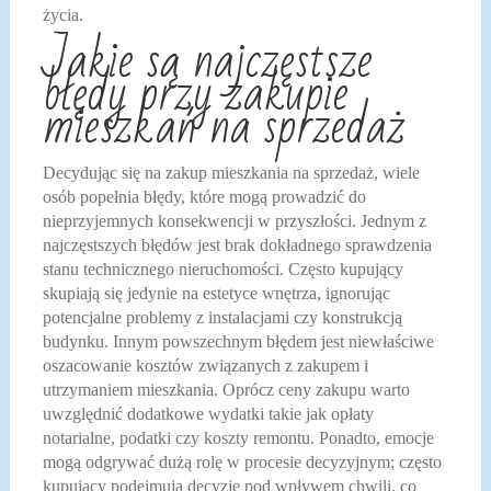
życia.
Jakie są najczęstsze
błędy przy zakupie
mieszkań na sprzedaż
Decydując się na zakup mieszkania na sprzedaż, wiele
osób popełnia błędy, które mogą prowadzić do
nieprzyjemnych konsekwencji w przyszłości. Jednym z
najczęstszych błędów jest brak dokładnego sprawdzenia
stanu technicznego nieruchomości. Często kupujący
skupiają się jedynie na estetyce wnętrza, ignorując
potencjalne problemy z instalacjami czy konstrukcją
budynku. Innym powszechnym błędem jest niewłaściwe
oszacowanie kosztów związanych z zakupem i
utrzymaniem mieszkania. Oprócz ceny zakupu warto
uwzględnić dodatkowe wydatki takie jak opłaty
notarialne, podatki czy koszty remontu. Ponadto, emocje
mogą odgrywać dużą rolę w procesie decyzyjnym; często
kupujący podejmują decyzje pod wpływem chwili, co