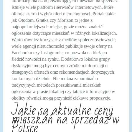
informacji dla osób poszukujących mieszkań na sprzedaż.
Istnieje wiele platform i serwisów internetowych, które
oferują szeroki wybór ofert nieruchomości. Portale takie
jak Otodom, Gratka czy Morizon to jedne z
najpopularniejszych miejsc, gdzie można znaleźć
ogłoszenia dotyczące mieszkań w różnych lokalizacjach.
Warto również korzystać z mediów społecznościowych;
wiele agencji nieruchomości publikuje swoje oferty na
Facebooku czy Instagramie, co pozwala na bieżąco
śledzić nowości na rynku. Dodatkowo lokalne grupy
dyskusyjne mogą być cennym źródłem informacji o
dostępnych ofertach oraz rekomendacjach dotyczących
konkretnych dzielnic. Nie można zapominać o
tradycyjnych metodach poszukiwania mieszkań;
ogłoszenia w prasie lokalnej czy tablice informacyjne w
okolicy również mogą przynieść ciekawe propozycje.
Jakie są aktualne ceny
mieszkań na sprzedaż w
Polsce