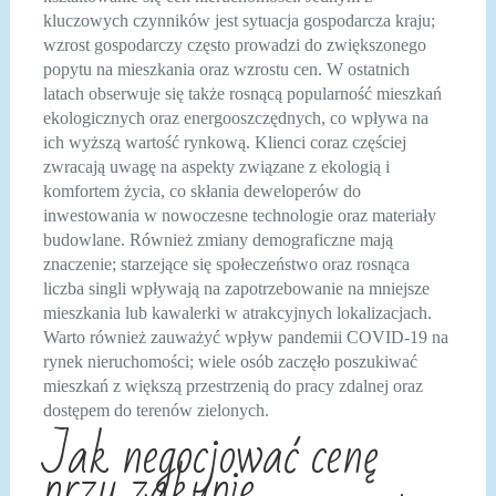
kluczowych czynników jest sytuacja gospodarcza kraju;
wzrost gospodarczy często prowadzi do zwiększonego
popytu na mieszkania oraz wzrostu cen. W ostatnich
latach obserwuje się także rosnącą popularność mieszkań
ekologicznych oraz energooszczędnych, co wpływa na
ich wyższą wartość rynkową. Klienci coraz częściej
zwracają uwagę na aspekty związane z ekologią i
komfortem życia, co skłania deweloperów do
inwestowania w nowoczesne technologie oraz materiały
budowlane. Również zmiany demograficzne mają
znaczenie; starzejące się społeczeństwo oraz rosnąca
liczba singli wpływają na zapotrzebowanie na mniejsze
mieszkania lub kawalerki w atrakcyjnych lokalizacjach.
Warto również zauważyć wpływ pandemii COVID-19 na
rynek nieruchomości; wiele osób zaczęło poszukiwać
mieszkań z większą przestrzenią do pracy zdalnej oraz
dostępem do terenów zielonych.
Jak negocjować cenę
przy zakupie