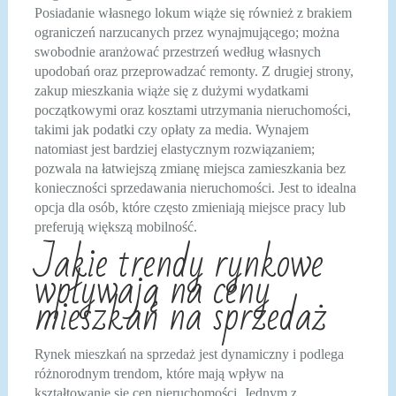
Posiadanie własnego lokum wiąże się również z brakiem
ograniczeń narzucanych przez wynajmującego; można
swobodnie aranżować przestrzeń według własnych
upodobań oraz przeprowadzać remonty. Z drugiej strony,
zakup mieszkania wiąże się z dużymi wydatkami
początkowymi oraz kosztami utrzymania nieruchomości,
takimi jak podatki czy opłaty za media. Wynajem
natomiast jest bardziej elastycznym rozwiązaniem;
pozwala na łatwiejszą zmianę miejsca zamieszkania bez
konieczności sprzedawania nieruchomości. Jest to idealna
opcja dla osób, które często zmieniają miejsce pracy lub
preferują większą mobilność.
Jakie trendy rynkowe
wpływają na ceny
mieszkań na sprzedaż
Rynek mieszkań na sprzedaż jest dynamiczny i podlega
różnorodnym trendom, które mają wpływ na
kształtowanie się cen nieruchomości. Jednym z