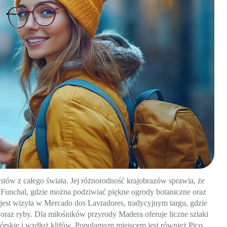
tów z całego świata. Jej różnorodność krajobrazów sprawia, że
y, Funchal, gdzie można podziwiać piękne ogrody botaniczne oraz
st wizyta w Mercado dos Lavradores, tradycyjnym targu, gdzie
raz ryby. Dla miłośników przyrody Madera oferuje liczne szlaki
órskie i wzdłuż klifów. Popularnym miejscem jest również Pico