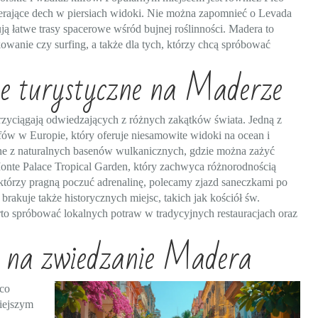
ierające dech w piersiach widoki. Nie można zapomnieć o Levada
ją łatwe trasy spacerowe wśród bujnej roślinności. Madera to
owanie czy surfing, a także dla tych, którzy chcą spróbować
cje turystyczne na Maderze
przyciągają odwiedzających z różnych zakątków świata. Jedną z
ifów w Europie, który oferuje niesamowite widoki na ocean i
ane z naturalnych basenów wulkanicznych, gdzie można zażyć
t Monte Palace Tropical Garden, który zachwyca różnorodnością
 którzy pragną poczuć adrenalinę, polecamy zjazd saneczkami po
rakuje także historycznych miejsc, takich jak kościół św.
to spróbować lokalnych potraw w tradycyjnych restauracjach oraz
by na zwiedzanie Madera
co
niejszym