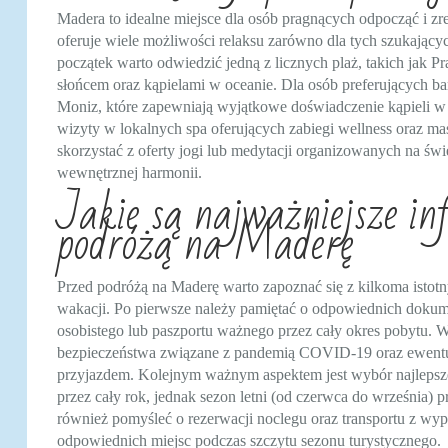
Madera to idealne miejsce dla osób pragnących odpocząć i z
oferuje wiele możliwości relaksu zarówno dla tych szukającyc
początek warto odwiedzić jedną z licznych plaż, takich jak P
słońcem oraz kąpielami w oceanie. Dla osób preferujących ba
Moniz, które zapewniają wyjątkowe doświadczenie kąpieli w
wizyty w lokalnych spa oferujących zabiegi wellness oraz m
skorzystać z oferty jogi lub medytacji organizowanych na świ
wewnętrznej harmonii.
Jakie są najważniejsze in
podróżą na Maderę
Przed podróżą na Maderę warto zapoznać się z kilkoma istot
wakacji. Po pierwsze należy pamiętać o odpowiednich dokum
osobistego lub paszportu ważnego przez cały okres pobytu. W
bezpieczeństwa związane z pandemią COVID-19 oraz ewentu
przyjazdem. Kolejnym ważnym aspektem jest wybór najlepsz
przez cały rok, jednak sezon letni (od czerwca do września) 
również pomyśleć o rezerwacji noclegu oraz transportu z wy
odpowiednich miejsc podczas szczytu sezonu turystycznego.