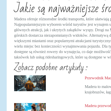
Jakie są najważniejsze ś
Madera oferuje różnorodne środki transportu, które ułatwiają
Najpopularniejszym wyborem wśród turystów jest wynajem 
głównych atrakcji, jak i ukrytych zakątków wyspy. Drogi na
górskich dostarcza niezapomnianych widoków. Alternatywą dl
większymi miastami oraz popularnymi atrakcjami turystyczny
wielu miejsc bez konieczności wynajmowania pojazdu. Dla ty
dostępne są również rowery do wynajęcia, co daje możliwoś
taksówek lub usług ridesharingowych, które są dostępne w w
Zobacz podobne artykuły :
Przewodnik Mad
Madera to malow
krajobrazów, ła
Madera przewodn