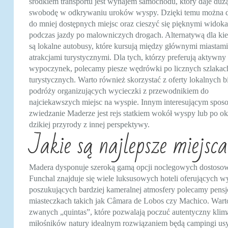
środkiem transportu jest wynajem samochodu, który daje duż
swobodę w odkrywaniu uroków wyspy. Dzięki temu można d
do mniej dostępnych miejsc oraz cieszyć się pięknymi widok
podczas jazdy po malowniczych drogach. Alternatywą dla k
są lokalne autobusy, które kursują między głównymi miastami
atrakcjami turystycznymi. Dla tych, którzy preferują aktywny
wypoczynek, polecamy piesze wędrówki po licznych szlakac
turystycznych. Warto również skorzystać z oferty lokalnych b
podróży organizujących wycieczki z przewodnikiem do
najciekawszych miejsc na wyspie. Innym interesującym spos
zwiedzanie Maderze jest rejs statkiem wokół wyspy lub po ok
dzikiej przyrody z innej perspektywy.
Jakie są najlepsze miejs
Madera dysponuje szeroką gamą opcji noclegowych dostosow
Funchal znajduje się wiele luksusowych hoteli oferujących w
poszukujących bardziej kameralnej atmosfery polecamy pensj
miasteczkach takich jak Câmara de Lobos czy Machico. Wart
zwanych „quintas”, które pozwalają poczuć autentyczny kli
miłośników natury idealnym rozwiązaniem będą campingi usyt