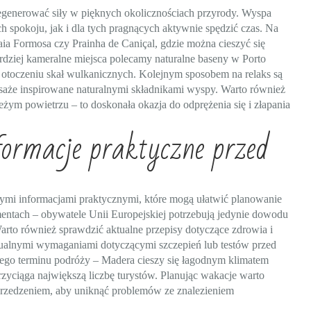
regenerować siły w pięknych okolicznościach przyrody. Wyspa
h spokoju, jak i dla tych pragnących aktywnie spędzić czas. Na
raia Formosa czy Prainha de Caniçal, gdzie można cieszyć się
rdziej kameralne miejsca polecamy naturalne baseny w Porto
 otoczeniu skał wulkanicznych. Kolejnym sposobem na relaks są
asaże inspirowane naturalnymi składnikami wyspy. Warto również
eżym powietrzu – to doskonała okazja do odprężenia się i złapania
formacje praktyczne przed
nymi informacjami praktycznymi, które mogą ułatwić planowanie
entach – obywatele Unii Europejskiej potrzebują jedynie dowodu
arto również sprawdzić aktualne przepisy dotyczące zdrowia i
alnymi wymaganiami dotyczącymi szczepień lub testów przed
ego terminu podróży – Madera cieszy się łagodnym klimatem
przyciąga największą liczbę turystów. Planując wakacje warto
przedzeniem, aby uniknąć problemów ze znalezieniem