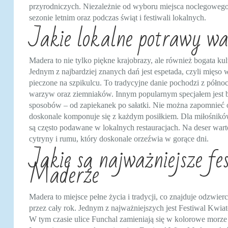
przyrodniczych. Niezależnie od wyboru miejsca noclegowego
sezonie letnim oraz podczas świąt i festiwali lokalnych.
Jakie lokalne potrawy w
Madera to nie tylko piękne krajobrazy, ale również bogata k
Jednym z najbardziej znanych dań jest espetada, czyli mięs
pieczone na szpikulcu. To tradycyjne danie pochodzi z półno
warzyw oraz ziemniaków. Innym popularnym specjałem jest ba
sposobów – od zapiekanek po sałatki. Nie można zapomnieć 
doskonale komponuje się z każdym posiłkiem. Dla miłośnikó
są często podawane w lokalnych restauracjach. Na deser wa
cytryny i rumu, który doskonale orzeźwia w gorące dni.
Jakie są najważniejsze fe
Maderze
Madera to miejsce pełne życia i tradycji, co znajduje odzwie
przez cały rok. Jednym z najważniejszych jest Festiwal Kwiat
W tym czasie ulice Funchal zamieniają się w kolorowe morze 