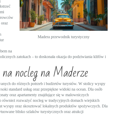
ą
otrzeć
ami
ierowców
 oraz
h
Madera przewodnik turystyczny
iur
obem na
olicznych zatokach – to doskonała okazja do podziwiania klifów i
ca na nocleg na Maderze
anych do różnych potrzeb i budżetów turystów. W stolicy wyspy
ysoki standard usług oraz przepiękne widoki na ocean. Dla osób
onaty oraz apartamenty znajdujące się w malowniczych
o również rozważyć nocleg w tradycyjnych domach wiejskich
mat wyspy oraz skosztować lokalnych produktów spożywczych. Dla
uowane blisko szlaków turystycznych oraz atrakcji