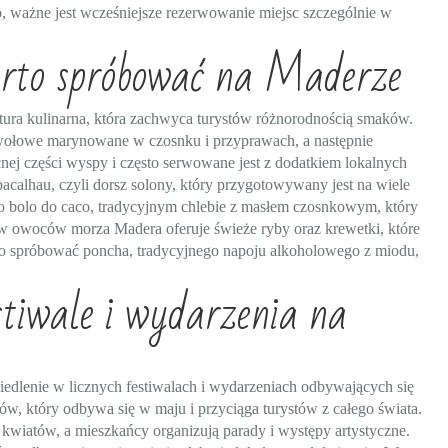
, ważne jest wcześniejsze rezerwowanie miejsc szczególnie w
arto spróbować na Maderze
ultura kulinarna, która zachwyca turystów różnorodnością smaków.
o wołowe marynowane w czosnku i przyprawach, a następnie
cnej części wyspy i często serwowane jest z dodatkiem lokalnych
calhau, czyli dorsz solony, który przygotowywany jest na wiele
o bolo do caco, tradycyjnym chlebie z masłem czosnkowym, który
w owoców morza Madera oferuje świeże ryby oraz krewetki, które
rto spróbować poncha, tradycyjnego napoju alkoholowego z miodu,
stiwale i wydarzenia na
rciedlenie w licznych festiwalach i wydarzeniach odbywających się
ów, który odbywa się w maju i przyciąga turystów z całego świata.
kwiatów, a mieszkańcy organizują parady i występy artystyczne.