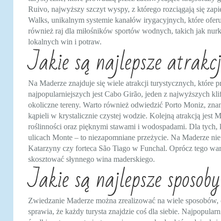
Ruivo, najwyższy szczyt wyspy, z którego rozciągają się zap
Walks, unikalnym systemie kanałów irygacyjnych, które oferu
również raj dla miłośników sportów wodnych, takich jak nurk
lokalnych win i potraw.
Jakie są najlepsze atrak
Na Maderze znajduje się wiele atrakcji turystycznych, które 
najpopularniejszych jest Cabo Girão, jeden z najwyższych kl
okoliczne tereny. Warto również odwiedzić Porto Moniz, zn
kąpieli w krystalicznie czystej wodzie. Kolejną atrakcją jes
roślinności oraz pięknymi stawami i wodospadami. Dla tych,
ulicach Monte – to niezapomniane przeżycie. Na Maderze nie b
Katarzyny czy forteca São Tiago w Funchal. Oprócz tego war
skosztować słynnego wina maderskiego.
Jakie są najlepsze sposo
Zwiedzanie Maderze można zrealizować na wiele sposobów, 
sprawia, że każdy turysta znajdzie coś dla siebie. Najpopular