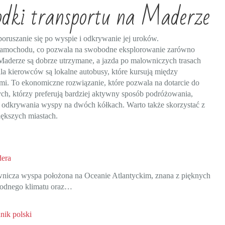
rodki transportu na Maderze
 poruszanie się po wyspie i odkrywanie jej uroków.
samochodu, co pozwala na swobodne eksplorowanie zarówno
 Maderze są dobrze utrzymane, a jazda po malowniczych trasach
a kierowców są lokalne autobusy, które kursują między
mi. To ekonomiczne rozwiązanie, które pozwala na dotarcie do
ch, którzy preferują bardziej aktywny sposób podróżowania,
ć odkrywania wyspy na dwóch kółkach. Warto także skorzystać z
iększych miastach.
era
nicza wyspa położona na Oceanie Atlantyckim, znana z pięknych
godnego klimatu oraz…
ik polski