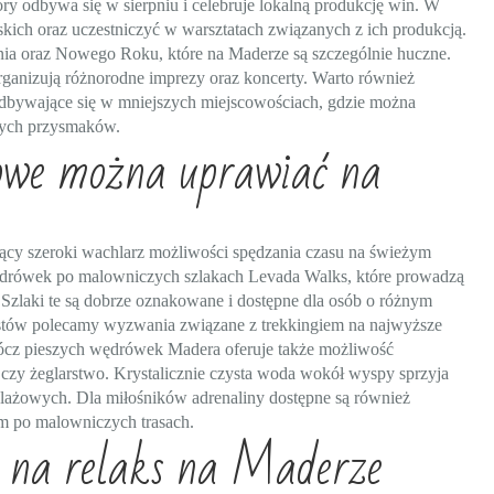
ry odbywa się w sierpniu i celebruje lokalną produkcję win. W
kich oraz uczestniczyć w warsztatach związanych z ich produkcją.
 oraz Nowego Roku, które na Maderze są szczególnie huczne.
organizują różnorodne imprezy oraz koncerty. Warto również
odbywające się w mniejszych miejscowościach, gdzie można
nych przysmaków.
rowe można uprawiać na
ący szeroki wachlarz możliwości spędzania czasu na świeżym
wędrówek po malowniczych szlakach Levada Walks, które prowadzą
. Szlaki te są dobrze oznakowane i dostępne dla osób o różnym
stów polecamy wyzwania związane z trekkingiem na najwyższe
prócz pieszych wędrówek Madera oferuje także możliwość
 czy żeglarstwo. Krystalicznie czysta woda wokół wyspy sprzyja
lażowych. Dla miłośników adrenaliny dostępne są również
kim po malowniczych trasach.
by na relaks na Maderze