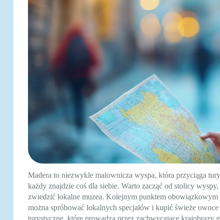
Madera to niezwykle malownicza wyspa, która przyciąga turys
każdy znajdzie coś dla siebie. Warto zacząć od stolicy wysp
zwiedzić lokalne muzea. Kolejnym punktem obowiązkowym je
można spróbować lokalnych specjałów i kupić świeże owoce o
turystyczne, które prowadzą przez zachwycające krajobrazy g