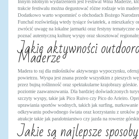
Innym istotnym wydarzeniem jest Festiwal Wina Maderze, któ
trakcie festiwalu można degustować różne rodzaje win maders
Dodatkowo warto wspomnieć o obchodach Bożego Narodzenia
Funchal rozświetlają wtedy tysiące światełek, a mieszkańcy 
zwrócić uwagę na lokalne jarmarki oraz festyny tematyczne 
poznać autentyczną kulturę wyspy oraz skosztować regional
Jakie aktywności outdoo
Maderze
Madera to raj dla miłośników aktywnego wypoczynku, oferuj
powietrzu. Wyspa jest znana przede wszystkim z pieszych 
przez bujną roślinność oraz spektakularne krajobrazy górskie
poziomie zaawansowania. Dla bardziej doświadczonych tury
szczyty wyspy, takie jak Pico Ruivo czy Pico do Arieiro. O
uprawiania sportów wodnych, takich jak surfing, nurkowanie
odkrywaniu podwodnego świata oraz korzystaniu z uroków p
atrakcje takie jak paralotniarstwo czy jazda na rowerze górs
Jakie są najlepsze sposo