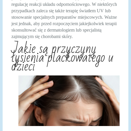
regulację reakcji układu odpornościowego. W niektórych
przypadkach zaleca się także terapię światłem UV lub
stosowanie specjalnych preparatów miejscowych. Ważne
jest jednak, aby przed rozpoczęciem jakiejkolwiek terapii
skonsultować się z dermatologiem lub specjalistą
zajmującym się chorobami skóry.
Jakie są przyczyny
łysienia plackowatego u
dzieci