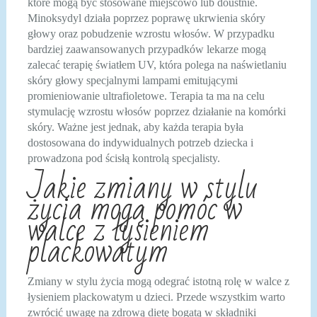
które mogą być stosowane miejscowo lub doustnie.
Minoksydyl działa poprzez poprawę ukrwienia skóry
głowy oraz pobudzenie wzrostu włosów. W przypadku
bardziej zaawansowanych przypadków lekarze mogą
zalecać terapię światłem UV, która polega na naświetlaniu
skóry głowy specjalnymi lampami emitującymi
promieniowanie ultrafioletowe. Terapia ta ma na celu
stymulację wzrostu włosów poprzez działanie na komórki
skóry. Ważne jest jednak, aby każda terapia była
dostosowana do indywidualnych potrzeb dziecka i
prowadzona pod ścisłą kontrolą specjalisty.
Jakie zmiany w stylu
życia mogą pomóc w
walce z łysieniem
plackowatym
Zmiany w stylu życia mogą odegrać istotną rolę w walce z
łysieniem plackowatym u dzieci. Przede wszystkim warto
zwrócić uwagę na zdrową dietę bogatą w składniki