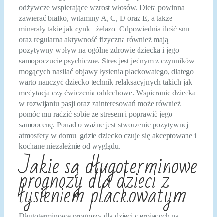
odżywcze wspierające wzrost włosów. Dieta powinna
zawierać białko, witaminy A, C, D oraz E, a także
minerały takie jak cynk i żelazo. Odpowiednia ilość snu
oraz regularna aktywność fizyczna również mają
pozytywny wpływ na ogólne zdrowie dziecka i jego
samopoczucie psychiczne. Stres jest jednym z czynników
mogących nasilać objawy łysienia plackowatego, dlatego
warto nauczyć dziecko technik relaksacyjnych takich jak
medytacja czy ćwiczenia oddechowe. Wspieranie dziecka
w rozwijaniu pasji oraz zainteresowań może również
pomóc mu radzić sobie ze stresem i poprawić jego
samoocenę. Ponadto ważne jest stworzenie pozytywnej
atmosfery w domu, gdzie dziecko czuje się akceptowane i
kochane niezależnie od wyglądu.
Jakie są długoterminowe
prognozy dla dzieci z
łysieniem plackowatym
Długoterminowe prognozy dla dzieci cierpiących na