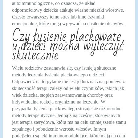
autoimmunologiczne, co oznacza, że układ
odpornościowy dziecka atakuje własne mieszki włosowe.
Często towarzyszy temu stres lub inne czynniki
emocjonalne, które mogą wpływać na nasilenie objawów.
Czy łysienie plackowate
u dzieci można wyleczyć
skutecznie
Wielu rodziców zastanawia się, czy istnieją skuteczne
metody leczenia łysienia plackowatego u dzieci.
Odpowiedź na to pytanie nie jest jednoznaczna, ponieważ
skuteczność terapii zależy od wielu czynników, takich jak
wiek dziecka, stopień zaawansowania choroby oraz
indywidualna reakcja organizmu na leczenie. W
przypadku łysienia plackowatego stosuje się różnorodne
metody terapeutyczne. Jedną z najczęściej stosowanych
jest terapia sterydowa, która ma na celu zmniejszenie stanu
zapalnego i pobudzenie wzrostu włosów. Innym
podejściem są leki immunomodulujące, które mają na celu