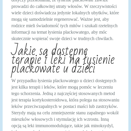
prowadzi do całkowitej utraty włosów. W rzeczywistości
wiele dzieci doświadcza jedynie lokalnych ubytków, które
mogą się samodzielnie regenerować. Ważne jest, aby
rodzice mieli świadomość tych mitów i szukali rzetelnych
informacji na temat łysienia plackowatego, aby móc
skutecznie wspierać swoje dzieci w trudnych chwilach.
Jakie są dostępne
terapie i leki na łysienie
plackowate u dzieci
W przypadku łysienia plackowatego u dzieci dostępnych
jest kilka terapii i leków, które mogą pomóc w leczeniu
tego schorzenia. Jedną z najczęściej stosowanych metod
jest terapia kortykosteroidowa, która polega na stosowaniu
leków przeciwzapalnych w postaci maści lub zastrzyków.
Sterydy mają na celu zmniejszenie stanu zapalnego wokół
mieszków włosowych i stymulację ich wzrostu. Inną
opcją są leki immunomodulujące, takie jak minoksydyl,