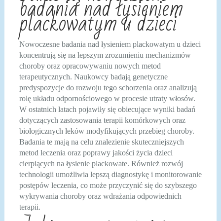
badania nad łysieniem
plackowatym u dzieci
Nowoczesne badania nad łysieniem plackowatym u dzieci
koncentrują się na lepszym zrozumieniu mechanizmów
choroby oraz opracowywaniu nowych metod
terapeutycznych. Naukowcy badają genetyczne
predyspozycje do rozwoju tego schorzenia oraz analizują
rolę układu odpornościowego w procesie utraty włosów.
W ostatnich latach pojawiły się obiecujące wyniki badań
dotyczących zastosowania terapii komórkowych oraz
biologicznych leków modyfikujących przebieg choroby.
Badania te mają na celu znalezienie skuteczniejszych
metod leczenia oraz poprawy jakości życia dzieci
cierpiących na łysienie plackowate. Również rozwój
technologii umożliwia lepszą diagnostykę i monitorowanie
postępów leczenia, co może przyczynić się do szybszego
wykrywania choroby oraz wdrażania odpowiednich
terapii.