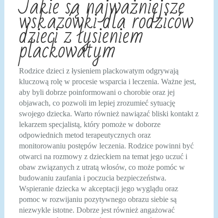
Jakie są najważniejsze
wskazówki dla rodziców
dzieci z łysieniem
plackowatym
Rodzice dzieci z łysieniem plackowatym odgrywają
kluczową rolę w procesie wsparcia i leczenia. Ważne jest,
aby byli dobrze poinformowani o chorobie oraz jej
objawach, co pozwoli im lepiej zrozumieć sytuację
swojego dziecka. Warto również nawiązać bliski kontakt z
lekarzem specjalistą, który pomoże w doborze
odpowiednich metod terapeutycznych oraz
monitorowaniu postępów leczenia. Rodzice powinni być
otwarci na rozmowy z dzieckiem na temat jego uczuć i
obaw związanych z utratą włosów, co może pomóc w
budowaniu zaufania i poczucia bezpieczeństwa.
Wspieranie dziecka w akceptacji jego wyglądu oraz
pomoc w rozwijaniu pozytywnego obrazu siebie są
niezwykle istotne. Dobrze jest również angażować