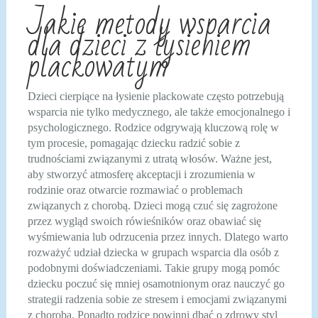
Jakie metody wsparcia
dla dzieci z łysieniem
plackowatym
Dzieci cierpiące na łysienie plackowate często potrzebują
wsparcia nie tylko medycznego, ale także emocjonalnego i
psychologicznego. Rodzice odgrywają kluczową rolę w
tym procesie, pomagając dziecku radzić sobie z
trudnościami związanymi z utratą włosów. Ważne jest,
aby stworzyć atmosferę akceptacji i zrozumienia w
rodzinie oraz otwarcie rozmawiać o problemach
związanych z chorobą. Dzieci mogą czuć się zagrożone
przez wygląd swoich rówieśników oraz obawiać się
wyśmiewania lub odrzucenia przez innych. Dlatego warto
rozważyć udział dziecka w grupach wsparcia dla osób z
podobnymi doświadczeniami. Takie grupy mogą pomóc
dziecku poczuć się mniej osamotnionym oraz nauczyć go
strategii radzenia sobie ze stresem i emocjami związanymi
z chorobą. Ponadto rodzice powinni dbać o zdrowy styl