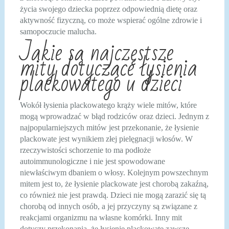
życia swojego dziecka poprzez odpowiednią dietę oraz
aktywność fizyczną, co może wspierać ogólne zdrowie i
samopoczucie malucha.
Jakie są najczęstsze
mity dotyczące łysienia
plackowatego u dzieci
Wokół łysienia plackowatego krąży wiele mitów, które
mogą wprowadzać w błąd rodziców oraz dzieci. Jednym z
najpopularniejszych mitów jest przekonanie, że łysienie
plackowate jest wynikiem złej pielęgnacji włosów. W
rzeczywistości schorzenie to ma podłoże
autoimmunologiczne i nie jest spowodowane
niewłaściwym dbaniem o włosy. Kolejnym powszechnym
mitem jest to, że łysienie plackowate jest chorobą zakaźną,
co również nie jest prawdą. Dzieci nie mogą zarazić się tą
chorobą od innych osób, a jej przyczyny są związane z
reakcjami organizmu na własne komórki. Inny mit
dotyczy przekonania, że łysienie plackowate zawsze