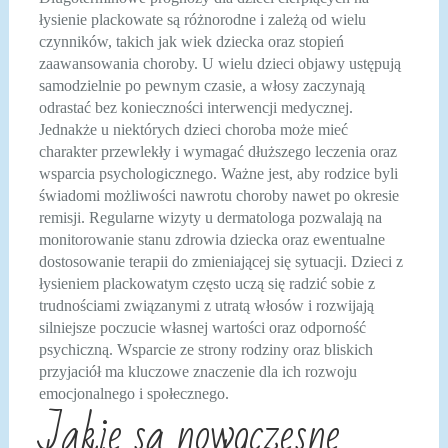
łysienie plackowate są różnorodne i zależą od wielu
czynników, takich jak wiek dziecka oraz stopień
zaawansowania choroby. U wielu dzieci objawy ustępują
samodzielnie po pewnym czasie, a włosy zaczynają
odrastać bez konieczności interwencji medycznej.
Jednakże u niektórych dzieci choroba może mieć
charakter przewlekły i wymagać dłuższego leczenia oraz
wsparcia psychologicznego. Ważne jest, aby rodzice byli
świadomi możliwości nawrotu choroby nawet po okresie
remisji. Regularne wizyty u dermatologa pozwalają na
monitorowanie stanu zdrowia dziecka oraz ewentualne
dostosowanie terapii do zmieniającej się sytuacji. Dzieci z
łysieniem plackowatym często uczą się radzić sobie z
trudnościami związanymi z utratą włosów i rozwijają
silniejsze poczucie własnej wartości oraz odporność
psychiczną. Wsparcie ze strony rodziny oraz bliskich
przyjaciół ma kluczowe znaczenie dla ich rozwoju
emocjonalnego i społecznego.
Jakie są nowoczesne