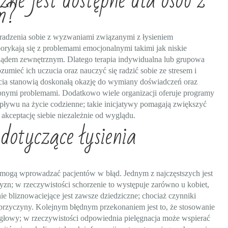
zne jest dostępne dla osób z
ym?
radzenia sobie z wyzwaniami związanymi z łysieniem
orykają się z problemami emocjonalnymi takimi jak niskie
glądem zewnętrznym. Dlatego terapia indywidualna lub grupowa
mieć ich uczucia oraz nauczyć się radzić sobie ze stresem i
ia stanowią doskonałą okazję do wymiany doświadczeń oraz
obnymi problemami. Dodatkowo wiele organizacji oferuje programy
wpływu na życie codzienne; takie inicjatywy pomagają zwiększyć
akceptację siebie niezależnie od wyglądu.
dotyczące łysienia
e mogą wprowadzać pacjentów w błąd. Jednym z najczęstszych jest
zyzn; w rzeczywistości schorzenie to występuje zarówno u kobiet,
enie bliznowaciejące jest zawsze dziedziczne; chociaż czynniki
rzyczyny. Kolejnym błędnym przekonaniem jest to, że stosowanie
łowy; w rzeczywistości odpowiednia pielęgnacja może wspierać