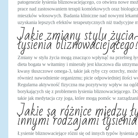
patogenezie łysienia bliznowaciejącego, co otwiera nowe mo
prace nad zastosowaniem terapii komórkowych oraz biologi
mieszków włosowych. Badania kliniczne nad nowymi lekami i
uzyskania lepszych efektów terapeutycznych niż tradycyjne 
Jakie zmiany stylu życia
łysienia bliznowaciejącego
Zmiany w stylu życia mogą znacząco wpłynąć na przebieg łys
dieta bogata w witaminy i minerały jest kluczowa dla utrzy
kwasy tłuszczowe omega-3, takie jak ryby czy orzechy, może
również nawodnienie organizmu; picie odpowiedniej ilości 
Regularna aktywność fizyczna ma pozytywny wpływ na ogólne 
borykających się z problemem łysienia bliznowaciejącego. Do
takie jak medytacja czy joga, które mogą pomóc w zarządzani
Jakie są różnice między ł
innymi rodzajami łysieni
Łysienie bliznowaciejące różni się od innych typów łysieni