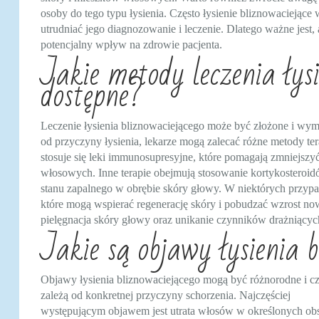
osoby do tego typu łysienia. Często łysienie bliznowaciejąc
utrudniać jego diagnozowanie i leczenie. Dlatego ważne jest,
potencjalny wpływ na zdrowie pacjenta.
Jakie metody leczenia łysi
dostępne?
Leczenie łysienia bliznowaciejącego może być złożone i wym
od przyczyny łysienia, lekarze mogą zalecać różne metody 
stosuje się leki immunosupresyjne, które pomagają zmniejsz
włosowych. Inne terapie obejmują stosowanie kortykosteroidó
stanu zapalnego w obrębie skóry głowy. W niektórych przypa
które mogą wspierać regenerację skóry i pobudzać wzrost n
pielęgnacja skóry głowy oraz unikanie czynników drażniących
Jakie są objawy łysienia 
Objawy łysienia bliznowaciejącego mogą być różnorodne i cz
zależą od konkretnej przyczyny schorzenia. Najczęściej
występującym objawem jest utrata włosów w określonych ob