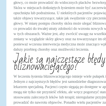
głowy, co może prowadzić do widocznych placków bezwłosy
Skóra w miejscach dotkniętych łysieniem może być zaczerwi
opuchnięta lub podrażniona. U niektórych pacjentów pojawiaj
także objawy towarzyszące, takie jak swędzenie czy pieczeni
głowy. W miarę postępu choroby skóra może ulegać bliznowa
co prowadzi do trwałej utraty zdolności do wzrostu nowych
w tych obszarach. Ważne jest, aby zwrócić uwagę na wszelki
zmiany w wyglądzie skóry głowy oraz na towarzyszące im o
ponieważ wczesna interwencja medyczna może znacząco wp
dalszy przebieg choroby oraz możliwości leczenia.
Jakie są najczęstsze błędy
bliznowaciejącego?
W leczeniu łysienia bliznowaciejącego istnieje wiele pułapek
Jednym z najczęstszych błędów jest samodzielne diagnozowan
lekarzem specjalistą. Pacjenci często sięgają po dostępne w 
mogą nie tylko nie przynieść efektu, ale wręcz pogorszyć st
stosowaniu zaleconych leków lub terapii; nieregularne prz
prowadzić do nawrotu objawów. Ponadto wielu pacjentów zan