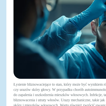
Łysienie bliznowaciejące to stan, który może być wynikiem 
czy urazów skóry głowy. W przypadku chorób autoimmunolog
do zapalenia i uszkodzenia mieszków włosowych. Infekcje, t
bliznowacenia i utraty włosów. Urazy mechaniczne, takie ja
skóry i mieszków włosowych. Warto również zwrócić uwagę 