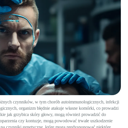
różnych czynników, w tym chorób autoimmunologicznych, infekcji
icznych, organizm błędnie atakuje własne komórki, co prowadzi
akie jak grzybica skóry głowy, mogą również prowadzić do
k oparzenia czy kontuzje, mogą powodować trwałe uszkodzenie
na czynniki genetyczne, które mogą predysponować niektóre