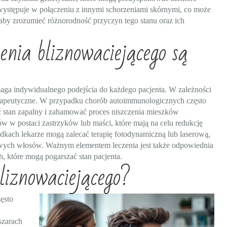
e występuje w połączeniu z innymi schorzeniami skórnymi, co może
 aby zrozumieć różnorodność przyczyn tego stanu oraz ich
enia bliznowaciejącego są
aga indywidualnego podejścia do każdego pacjenta. W zależności
terapeutyczne. W przypadku chorób autoimmunologicznych często
yć stan zapalny i zahamować proces niszczenia mieszków
w w postaci zastrzyków lub maści, które mają na celu redukcję
dkach lekarze mogą zalecać terapię fotodynamiczną lub laserową,
owych włosów. Ważnym elementem leczenia jest także odpowiednia
, które mogą pogarszać stan pacjenta.
bliznowaciejącego?
ęsto
szarach