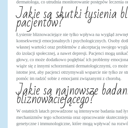
dermatologa, co utrudnia monitorowanie postępów leczenia o
Jakie są skutki łysienia b
pacjentów?
Łysienie bliznowaciejące nie tylko wpływa na wygląd zewnę
konsekwencji emocjonalnych i psychologicznych. Osoby dotk
własnej wartości oraz problemów z akceptacją swojego wyg
do izolacji społecznej, a nawet depresji. Pacjenci mogą unik
głowy, co może dodatkowo pogłębiać ich problemy emocjonaln
wiąże się z innymi schorzeniami dermatologicznymi, co może
istotne jest, aby pacjenci otrzymywali wsparcie nie tylko ze 
pomóc im radzić sobie z emocjami związanymi z chorobą.
Jakie są najnowsze badani
bliznowaciejącego?
W ostatnich latach prowadzone są intensywne badania nad łys
mechanizmów tego schorzenia oraz opracowanie skuteczniejs
genetyczne i immunologiczne, które mogą wpływać na rozwój