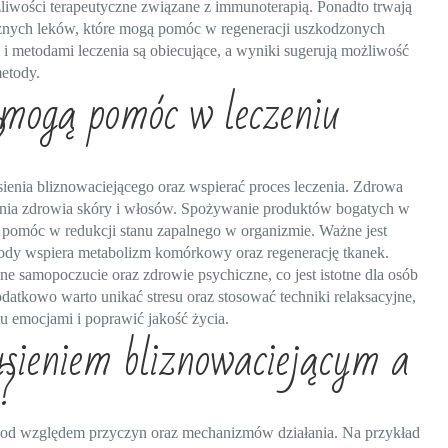
żliwości terapeutyczne związane z immunoterapią. Ponadto trwają
cznych leków, które mogą pomóc w regeneracji uszkodzonych
 metodami leczenia są obiecujące, a wyniki sugerują możliwość
metody.
 mogą pomóc w leczeniu
?
ienia bliznowaciejącego oraz wspierać proces leczenia. Zdrowa
mania zdrowia skóry i włosów. Spożywanie produktów bogatych w
 pomóc w redukcji stanu zapalnego w organizmie. Ważne jest
wody wspiera metabolizm komórkowy oraz regenerację tkanek.
samopoczucie oraz zdrowie psychiczne, co jest istotne dla osób
datkowo warto unikać stresu oraz stosować techniki relaksacyjne,
u emocjami i poprawić jakość życia.
ysieniem bliznowaciejącym a
a?
a pod względem przyczyn oraz mechanizmów działania. Na przykład