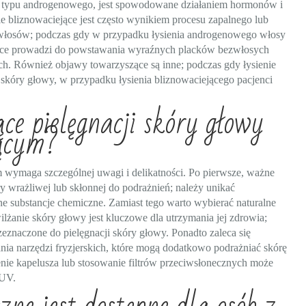
nie typu androgenowego, jest spowodowane działaniem hormonów i
ie bliznowaciejące jest często wynikiem procesu zapalnego lub
y włosów; podczas gdy w przypadku łysienia androgenowego włosy
iejące prowadzi do powstawania wyraźnych placków bezwłosych
Również objawy towarzyszące są inne; podczas gdy łysienie
skóry głowy, w przypadku łysienia bliznowaciejącego pacjenci
ce pielęgnacji skóry głowy
jącym?
m wymaga szczególnej uwagi i delikatności. Po pierwsze, ważne
y wrażliwej lub skłonnej do podrażnień; należy unikać
substancje chemiczne. Zamiast tego warto wybierać naturalne
lżanie skóry głowy jest kluczowe dla utrzymania jej zdrowia;
zeznaczone do pielęgnacji skóry głowy. Ponadto zaleca się
nia narzędzi fryzjerskich, które mogą dodatkowo podrażniać skórę
enie kapelusza lub stosowanie filtrów przeciwsłonecznych może
 UV.