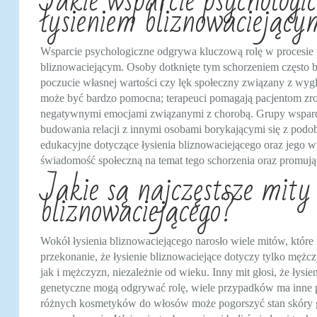
Jakie wsparcie psychologic
łysieniem bliznowaciejąc
Wsparcie psychologiczne odgrywa kluczową rolę w procesie 
bliznowaciejącym. Osoby dotknięte tym schorzeniem często b
poczucie własnej wartości czy lęk społeczny związany z wy
może być bardzo pomocna; terapeuci pomagają pacjentom zrozu
negatywnymi emocjami związanymi z chorobą. Grupy wsparc
budowania relacji z innymi osobami borykającymi się z pod
edukacyjne dotyczące łysienia bliznowaciejącego oraz jego 
świadomość społeczną na temat tego schorzenia oraz promują 
Jakie są najczęstsze mity 
bliznowaciejącego?
Wokół łysienia bliznowaciejącego narosło wiele mitów, któr
przekonanie, że łysienie bliznowaciejące dotyczy tylko mężc
jak i mężczyzn, niezależnie od wieku. Inny mit głosi, że łysi
genetyczne mogą odgrywać rolę, wiele przypadków ma inne p
różnych kosmetyków do włosów może pogorszyć stan skóry g