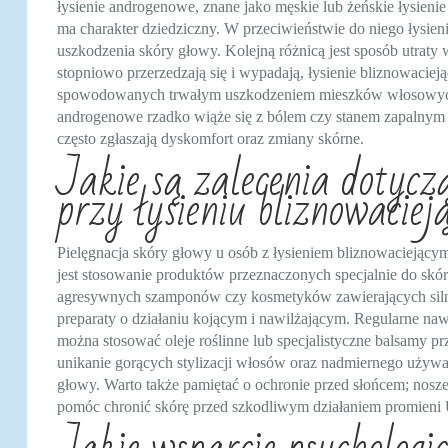
łysienie androgenowe, znane jako męskie lub żeńskie łysie
ma charakter dziedziczny. W przeciwieństwie do niego łysien
uszkodzenia skóry głowy. Kolejną różnicą jest sposób utrat
stopniowo przerzedzają się i wypadają, łysienie bliznowac
spowodowanych trwałym uszkodzeniem mieszków włosowych. 
androgenowe rzadko wiąże się z bólem czy stanem zapalnym 
często zgłaszają dyskomfort oraz zmiany skórne.
Jakie są zalecenia dotyczą
przy łysieniu bliznowacie
Pielęgnacja skóry głowy u osób z łysieniem bliznowaciejący
jest stosowanie produktów przeznaczonych specjalnie do skór
agresywnych szamponów czy kosmetyków zawierających silne 
preparaty o działaniu kojącym i nawilżającym. Regularne nawi
można stosować oleje roślinne lub specjalistyczne balsamy pr
unikanie gorących stylizacji włosów oraz nadmiernego używa
głowy. Warto także pamiętać o ochronie przed słońcem; nosz
pomóc chronić skórę przed szkodliwym działaniem promieni