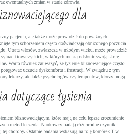
raz ewentualnych zmian w stanie zdrowia.
liznowaciejącego dla
trzny pacjenta, ale także może prowadzić do poważnych
nięte tym schorzeniem często doświadczają obniżonego poczucia
lądu. Utrata włosów, zwłaszcza w młodym wieku, może prowadzić
ać sytuacji towarzyskich, w których muszą odsłonić swoją skórę
e. Warto również zauważyć, że łysienie bliznowaciejące często
 potęgować uczucie dyskomfortu i frustracji. W związku z tym
strony lekarzy, ale także psychologów czy terapeutów, którzy mogą
a dotyczące łysienia
ieniem bliznowaciejącym, które mają na celu lepsze zrozumienie
zych metod leczenia. Naukowcy badają różnorodne czynniki
 tej choroby. Ostatnie badania wskazują na rolę komórek T w