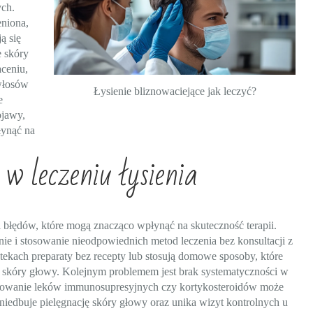
ch.
eniona,
ą się
e skóry
ceniu,
 włosów
Łysienie bliznowaciejące jak leczyć?
e
bjawy,
łynąć na
 w leczeniu łysienia
 i błędów, które mogą znacząco wpłynąć na skuteczność terapii.
ie i stosowanie nieodpowiednich metod leczenia bez konsultacji z
aptekach preparaty bez recepty lub stosują domowe sposoby, które
an skóry głowy. Kolejnym problemem jest brak systematyczności w
yjmowanie leków immunosupresyjnych czy kortykosteroidów może
iedbuje pielęgnację skóry głowy oraz unika wizyt kontrolnych u