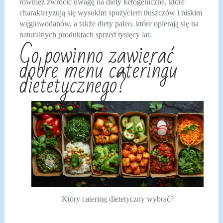
również zwrócić uwagę na diety ketogeniczne, które
charakteryzują się wysokim spożyciem tłuszczów i niskim
węglowodanów, a także diety paleo, które opierają się na
naturalnych produktach sprzed tysięcy lat.
Co powinno zawierać
dobre menu cateringu
dietetycznego?
Który catering dietetyczny wybrać?