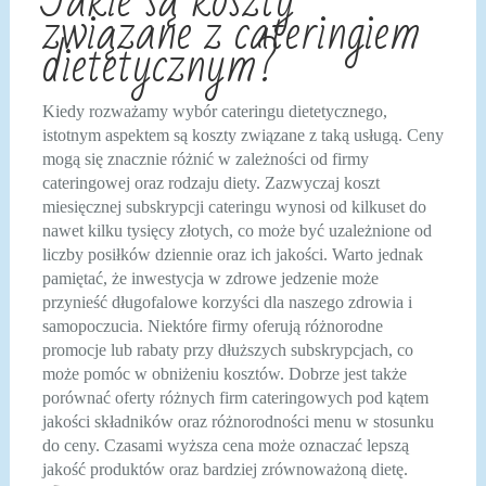
Jakie są koszty
związane z cateringiem
dietetycznym?
Kiedy rozważamy wybór cateringu dietetycznego,
istotnym aspektem są koszty związane z taką usługą. Ceny
mogą się znacznie różnić w zależności od firmy
cateringowej oraz rodzaju diety. Zazwyczaj koszt
miesięcznej subskrypcji cateringu wynosi od kilkuset do
nawet kilku tysięcy złotych, co może być uzależnione od
liczby posiłków dziennie oraz ich jakości. Warto jednak
pamiętać, że inwestycja w zdrowe jedzenie może
przynieść długofalowe korzyści dla naszego zdrowia i
samopoczucia. Niektóre firmy oferują różnorodne
promocje lub rabaty przy dłuższych subskrypcjach, co
może pomóc w obniżeniu kosztów. Dobrze jest także
porównać oferty różnych firm cateringowych pod kątem
jakości składników oraz różnorodności menu w stosunku
do ceny. Czasami wyższa cena może oznaczać lepszą
jakość produktów oraz bardziej zrównoważoną dietę.