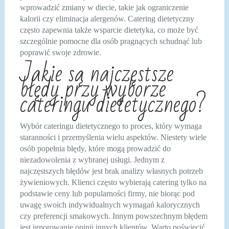
wprowadzić zmiany w diecie, takie jak ograniczenie
kalorii czy eliminacja alergenów. Catering dietetyczny
często zapewnia także wsparcie dietetyka, co może być
szczególnie pomocne dla osób pragnących schudnąć lub
poprawić swoje zdrowie.
Jakie są najczęstsze
błędy przy wyborze
cateringu dietetycznego?
Wybór cateringu dietetycznego to proces, który wymaga
staranności i przemyślenia wielu aspektów. Niestety wiele
osób popełnia błędy, które mogą prowadzić do
niezadowolenia z wybranej usługi. Jednym z
najczęstszych błędów jest brak analizy własnych potrzeb
żywieniowych. Klienci często wybierają catering tylko na
podstawie ceny lub popularności firmy, nie biorąc pod
uwagę swoich indywidualnych wymagań kalorycznych
czy preferencji smakowych. Innym powszechnym błędem
jest ignorowanie opinii innych klientów. Warto poświęcić