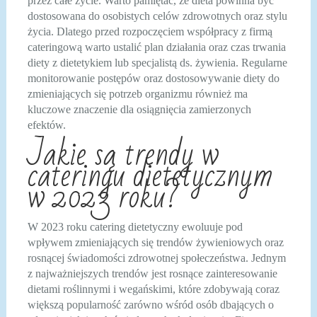
przez całe życie. Warto pamiętać, że dieta powinna być
dostosowana do osobistych celów zdrowotnych oraz stylu
życia. Dlatego przed rozpoczęciem współpracy z firmą
cateringową warto ustalić plan działania oraz czas trwania
diety z dietetykiem lub specjalistą ds. żywienia. Regularne
monitorowanie postępów oraz dostosowywanie diety do
zmieniających się potrzeb organizmu również ma
kluczowe znaczenie dla osiągnięcia zamierzonych
efektów.
Jakie są trendy w
cateringu dietetycznym
w 2023 roku?
W 2023 roku catering dietetyczny ewoluuje pod
wpływem zmieniających się trendów żywieniowych oraz
rosnącej świadomości zdrowotnej społeczeństwa. Jednym
z najważniejszych trendów jest rosnące zainteresowanie
dietami roślinnymi i wegańskimi, które zdobywają coraz
większą popularność zarówno wśród osób dbających o