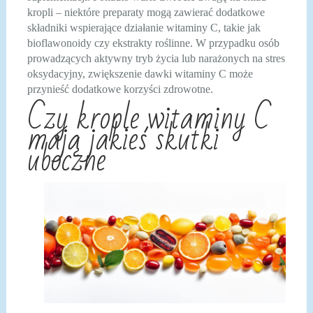
kropli – niektóre preparaty mogą zawierać dodatkowe
składniki wspierające działanie witaminy C, takie jak
bioflawonoidy czy ekstrakty roślinne. W przypadku osób
prowadzących aktywny tryb życia lub narażonych na stres
oksydacyjny, zwiększenie dawki witaminy C może
przynieść dodatkowe korzyści zdrowotne.
Czy krople witaminy C
mają jakieś skutki
uboczne