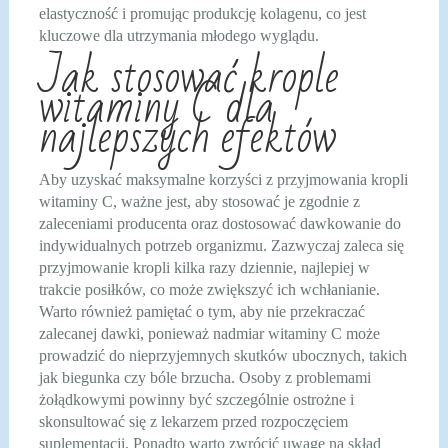
elastyczność i promując produkcję kolagenu, co jest
kluczowe dla utrzymania młodego wyglądu.
Jak stosować krople
witaminy C dla
najlepszych efektów
Aby uzyskać maksymalne korzyści z przyjmowania kropli
witaminy C, ważne jest, aby stosować je zgodnie z
zaleceniami producenta oraz dostosować dawkowanie do
indywidualnych potrzeb organizmu. Zazwyczaj zaleca się
przyjmowanie kropli kilka razy dziennie, najlepiej w
trakcie posiłków, co może zwiększyć ich wchłanianie.
Warto również pamiętać o tym, aby nie przekraczać
zalecanej dawki, ponieważ nadmiar witaminy C może
prowadzić do nieprzyjemnych skutków ubocznych, takich
jak biegunka czy bóle brzucha. Osoby z problemami
żołądkowymi powinny być szczególnie ostrożne i
skonsultować się z lekarzem przed rozpoczęciem
suplementacji. Ponadto warto zwrócić uwagę na skład