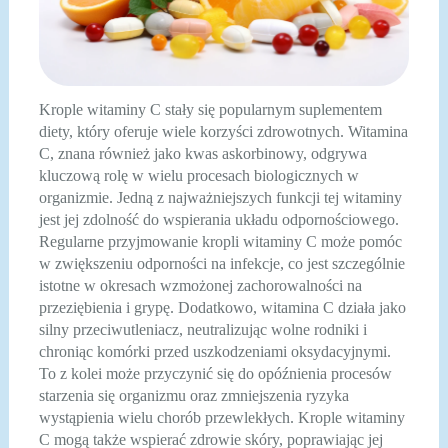
Krople witaminy C stały się popularnym suplementem
diety, który oferuje wiele korzyści zdrowotnych. Witamina
C, znana również jako kwas askorbinowy, odgrywa
kluczową rolę w wielu procesach biologicznych w
organizmie. Jedną z najważniejszych funkcji tej witaminy
jest jej zdolność do wspierania układu odpornościowego.
Regularne przyjmowanie kropli witaminy C może pomóc
w zwiększeniu odporności na infekcje, co jest szczególnie
istotne w okresach wzmożonej zachorowalności na
przeziębienia i grypę. Dodatkowo, witamina C działa jako
silny przeciwutleniacz, neutralizując wolne rodniki i
chroniąc komórki przed uszkodzeniami oksydacyjnymi.
To z kolei może przyczynić się do opóźnienia procesów
starzenia się organizmu oraz zmniejszenia ryzyka
wystąpienia wielu chorób przewlekłych. Krople witaminy
C mogą także wspierać zdrowie skóry, poprawiając jej