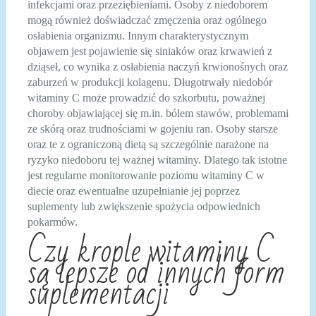
infekcjami oraz przeziębieniami. Osoby z niedoborem
mogą również doświadczać zmęczenia oraz ogólnego
osłabienia organizmu. Innym charakterystycznym
objawem jest pojawienie się siniaków oraz krwawień z
dziąseł, co wynika z osłabienia naczyń krwionośnych oraz
zaburzeń w produkcji kolagenu. Długotrwały niedobór
witaminy C może prowadzić do szkorbutu, poważnej
choroby objawiającej się m.in. bólem stawów, problemami
ze skórą oraz trudnościami w gojeniu ran. Osoby starsze
oraz te z ograniczoną dietą są szczególnie narażone na
ryzyko niedoboru tej ważnej witaminy. Dlatego tak istotne
jest regularne monitorowanie poziomu witaminy C w
diecie oraz ewentualne uzupełnianie jej poprzez
suplementy lub zwiększenie spożycia odpowiednich
pokarmów.
Czy krople witaminy C
są lepsze od innych form
suplementacji