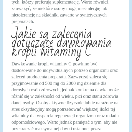
tych, którzy preferują suplementację. Warto również
zauważyć, że niektóre osoby mogą mieć alergię lub
nietolerancję na składniki zawarte w syntetycznych
preparatach.
Jakie są zalecenia
dotyczące dawkowania
kropli witaminy C
Dawkowanie kropli witaminy C powinno być
dostosowane do indywidualnych potrzeb organizmu oraz
zaleceń producenta preparatu. Zazwyczaj zaleca się
przyjmowanie od 500 mg do 2000 mg dziennie dla
dorosłych osób zdrowych, jednak konkretna dawka może
różnić się w zależności od wieku, płci oraz stanu zdrowia
danej osoby. Osoby aktywne fizycznie lub te narażone na
stres oksydacyjny mogą potrzebować większej ilości tej
witaminy dla wsparcia regeneracji organizmu oraz układu
odpornościowego. Warto jednak pamiętać o tym, aby nie
przekraczać maksymalnej dawki ustalonej przez