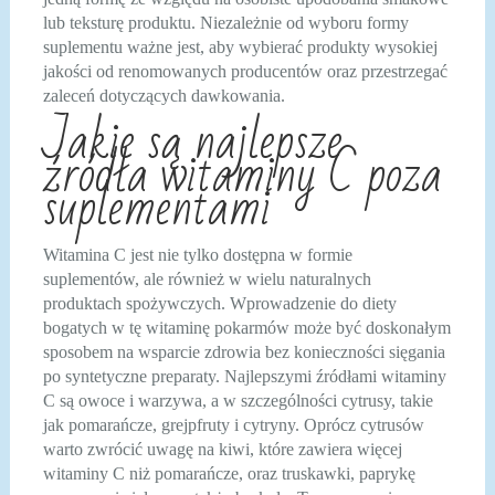
lub teksturę produktu. Niezależnie od wyboru formy
suplementu ważne jest, aby wybierać produkty wysokiej
jakości od renomowanych producentów oraz przestrzegać
zaleceń dotyczących dawkowania.
Jakie są najlepsze
źródła witaminy C poza
suplementami
Witamina C jest nie tylko dostępna w formie
suplementów, ale również w wielu naturalnych
produktach spożywczych. Wprowadzenie do diety
bogatych w tę witaminę pokarmów może być doskonałym
sposobem na wsparcie zdrowia bez konieczności sięgania
po syntetyczne preparaty. Najlepszymi źródłami witaminy
C są owoce i warzywa, a w szczególności cytrusy, takie
jak pomarańcze, grejpfruty i cytryny. Oprócz cytrusów
warto zwrócić uwagę na kiwi, które zawiera więcej
witaminy C niż pomarańcze, oraz truskawki, paprykę