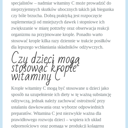
specjalistów – nadmiar witaminy C może prowadzić do
nieprzyjemnych skutków ubocznych takich jak biegunka
czy bóle brzucha. Dobrą praktyką jest rozpoczęcie
suplementacji od mniejszych dawek i stopniowe ich
zwiększanie w miarę potrzeby oraz obserwacja reakcji
organizmu na przyjmowane krople. Ponadto warto
stosować krople kilka razy dziennie w trakcie posiłków
dla lepszego wchłaniania składników odżywczych.
Czy dzieci mogą
stosować krople
witaminy C
Krople witaminy C mogą być stosowane u dzieci jako
sposób na uzupełnienie ich diety w tę ważną substancję
odżywczą, jednak należy zachować ostrożność przy
ustalaniu dawkowania oraz wyborze odpowiednich
preparatów. Witamina C jest niezwykle ważna dla
prawidłowego rozwoju dzieci – wspiera ich układ
odpornościowy oraz pomaga w produkcji kolagenu