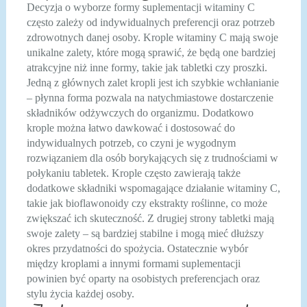
Decyzja o wyborze formy suplementacji witaminy C
często zależy od indywidualnych preferencji oraz potrzeb
zdrowotnych danej osoby. Krople witaminy C mają swoje
unikalne zalety, które mogą sprawić, że będą one bardziej
atrakcyjne niż inne formy, takie jak tabletki czy proszki.
Jedną z głównych zalet kropli jest ich szybkie wchłanianie
– płynna forma pozwala na natychmiastowe dostarczenie
składników odżywczych do organizmu. Dodatkowo
krople można łatwo dawkować i dostosować do
indywidualnych potrzeb, co czyni je wygodnym
rozwiązaniem dla osób borykających się z trudnościami w
połykaniu tabletek. Krople często zawierają także
dodatkowe składniki wspomagające działanie witaminy C,
takie jak bioflawonoidy czy ekstrakty roślinne, co może
zwiększać ich skuteczność. Z drugiej strony tabletki mają
swoje zalety – są bardziej stabilne i mogą mieć dłuższy
okres przydatności do spożycia. Ostatecznie wybór
między kroplami a innymi formami suplementacji
powinien być oparty na osobistych preferencjach oraz
stylu życia każdej osoby.