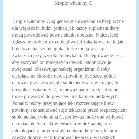
Krople witaminy C
Krople witaminy C są generalnie uważane za bezpieczne
dla większości ludzi, jednak jak każdy suplement diety
mogą powodować pewne skutki uboczne. Najczęściej
zgłaszane problemy to dolegliwości żołądkowe, takie jak
bóle brzucha czy biegunka, które mogą wystąpić
zwłaszcza przy wysokich dawkach. Dlatego ważne jest,
aby zaczynać od mniejszych dawek i stopniowo je
zwiększać, obserwując reakcję organizmu. Osoby
cierpiące na choroby nerek powinny być szczególnie
ostrożne przy stosowaniu suplementów zawierających
dużą ilość witaminy C, ponieważ nadmiar tej substancji
może prowadzić do powstawania kamieni nerkowych.
Ponadto osoby przyjmujące leki rozrzedzające krew
powinny skonsultować się z lekarzem przed rozpoczęciem
suplementacji witaminą C, ponieważ może ona wpływać
na działanie tych leków. Warto również pamiętać o
interakcjach z innymi suplementami diety oraz lekami –
zawsze dobrze jest informować lekarza o wszystkich