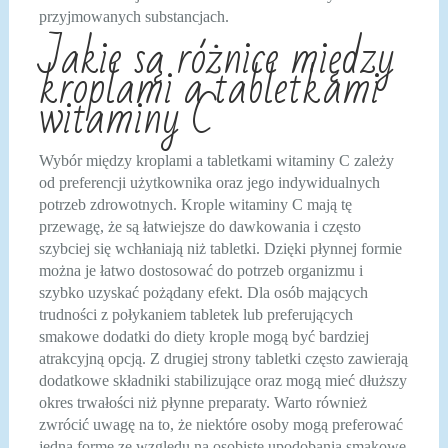
przyjmowanych substancjach.
Jakie są różnice między
kroplami a tabletkami
witaminy C
Wybór między kroplami a tabletkami witaminy C zależy
od preferencji użytkownika oraz jego indywidualnych
potrzeb zdrowotnych. Krople witaminy C mają tę
przewagę, że są łatwiejsze do dawkowania i często
szybciej się wchłaniają niż tabletki. Dzięki płynnej formie
można je łatwo dostosować do potrzeb organizmu i
szybko uzyskać pożądany efekt. Dla osób mających
trudności z połykaniem tabletek lub preferujących
smakowe dodatki do diety krople mogą być bardziej
atrakcyjną opcją. Z drugiej strony tabletki często zawierają
dodatkowe składniki stabilizujące oraz mogą mieć dłuższy
okres trwałości niż płynne preparaty. Warto również
zwrócić uwagę na to, że niektóre osoby mogą preferować
jedną formę ze względu na osobiste upodobania smakowe