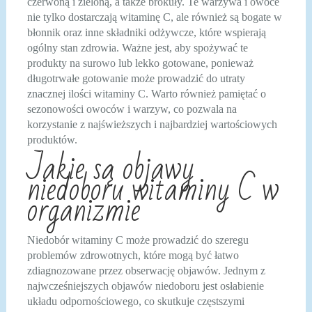
czerwoną i zieloną, a także brokuły. Te warzywa i owoce
nie tylko dostarczają witaminę C, ale również są bogate w
błonnik oraz inne składniki odżywcze, które wspierają
ogólny stan zdrowia. Ważne jest, aby spożywać te
produkty na surowo lub lekko gotowane, ponieważ
długotrwałe gotowanie może prowadzić do utraty
znacznej ilości witaminy C. Warto również pamiętać o
sezonowości owoców i warzyw, co pozwala na
korzystanie z najświeższych i najbardziej wartościowych
produktów.
Jakie są objawy
niedoboru witaminy C w
organizmie
Niedobór witaminy C może prowadzić do szeregu
problemów zdrowotnych, które mogą być łatwo
zdiagnozowane przez obserwację objawów. Jednym z
najwcześniejszych objawów niedoboru jest osłabienie
układu odpornościowego, co skutkuje częstszymi