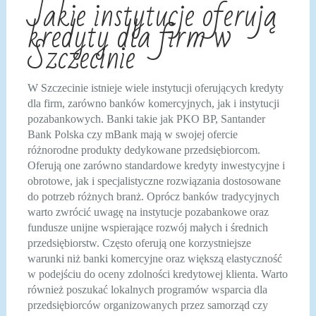
Jakie instytucje oferują
kredyty dla firm w
Szczecinie
W Szczecinie istnieje wiele instytucji oferujących kredyty
dla firm, zarówno banków komercyjnych, jak i instytucji
pozabankowych. Banki takie jak PKO BP, Santander
Bank Polska czy mBank mają w swojej ofercie
różnorodne produkty dedykowane przedsiębiorcom.
Oferują one zarówno standardowe kredyty inwestycyjne i
obrotowe, jak i specjalistyczne rozwiązania dostosowane
do potrzeb różnych branż. Oprócz banków tradycyjnych
warto zwrócić uwagę na instytucje pozabankowe oraz
fundusze unijne wspierające rozwój małych i średnich
przedsiębiorstw. Często oferują one korzystniejsze
warunki niż banki komercyjne oraz większą elastyczność
w podejściu do oceny zdolności kredytowej klienta. Warto
również poszukać lokalnych programów wsparcia dla
przedsiębiorców organizowanych przez samorząd czy