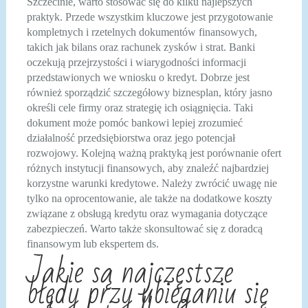
Szczecinie, warto stosować się do kilku najlepszych
praktyk. Przede wszystkim kluczowe jest przygotowanie
kompletnych i rzetelnych dokumentów finansowych,
takich jak bilans oraz rachunek zysków i strat. Banki
oczekują przejrzystości i wiarygodności informacji
przedstawionych we wniosku o kredyt. Dobrze jest
również sporządzić szczegółowy biznesplan, który jasno
określi cele firmy oraz strategię ich osiągnięcia. Taki
dokument może pomóc bankowi lepiej zrozumieć
działalność przedsiębiorstwa oraz jego potencjał
rozwojowy. Kolejną ważną praktyką jest porównanie ofert
różnych instytucji finansowych, aby znaleźć najbardziej
korzystne warunki kredytowe. Należy zwrócić uwagę nie
tylko na oprocentowanie, ale także na dodatkowe koszty
związane z obsługą kredytu oraz wymagania dotyczące
zabezpieczeń. Warto także skonsultować się z doradcą
finansowym lub ekspertem ds.
Jakie są najczęstsze
błędy przy ubieganiu się