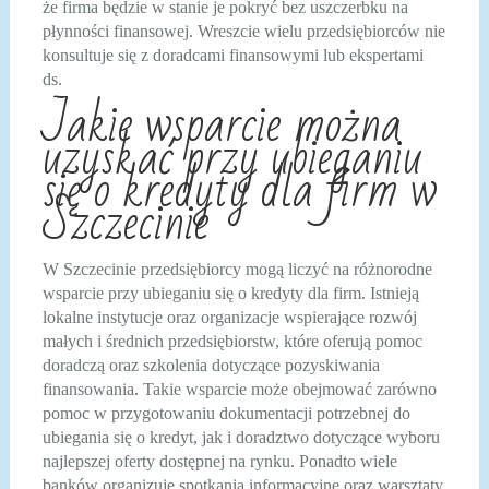
że firma będzie w stanie je pokryć bez uszczerbku na
płynności finansowej. Wreszcie wielu przedsiębiorców nie
konsultuje się z doradcami finansowymi lub ekspertami
ds.
Jakie wsparcie można
uzyskać przy ubieganiu
się o kredyty dla firm w
Szczecinie
W Szczecinie przedsiębiorcy mogą liczyć na różnorodne
wsparcie przy ubieganiu się o kredyty dla firm. Istnieją
lokalne instytucje oraz organizacje wspierające rozwój
małych i średnich przedsiębiorstw, które oferują pomoc
doradczą oraz szkolenia dotyczące pozyskiwania
finansowania. Takie wsparcie może obejmować zarówno
pomoc w przygotowaniu dokumentacji potrzebnej do
ubiegania się o kredyt, jak i doradztwo dotyczące wyboru
najlepszej oferty dostępnej na rynku. Ponadto wiele
banków organizuje spotkania informacyjne oraz warsztaty