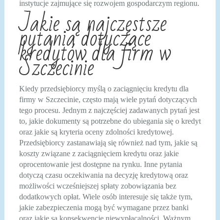
instytucje zajmujące się rozwojem gospodarczym regionu.
Jakie są najczęstsze
pytania dotyczące
kredytów dla firm w
Szczecinie
Kiedy przedsiębiorcy myślą o zaciągnięciu kredytu dla
firmy w Szczecinie, często mają wiele pytań dotyczących
tego procesu. Jednym z najczęściej zadawanych pytań jest
to, jakie dokumenty są potrzebne do ubiegania się o kredyt
oraz jakie są kryteria oceny zdolności kredytowej.
Przedsiębiorcy zastanawiają się również nad tym, jakie są
koszty związane z zaciągnięciem kredytu oraz jakie
oprocentowanie jest dostępne na rynku. Inne pytania
dotyczą czasu oczekiwania na decyzję kredytową oraz
możliwości wcześniejszej spłaty zobowiązania bez
dodatkowych opłat. Wiele osób interesuje się także tym,
jakie zabezpieczenia mogą być wymagane przez banki
oraz jakie są konsekwencje niewypłacalności. Ważnym