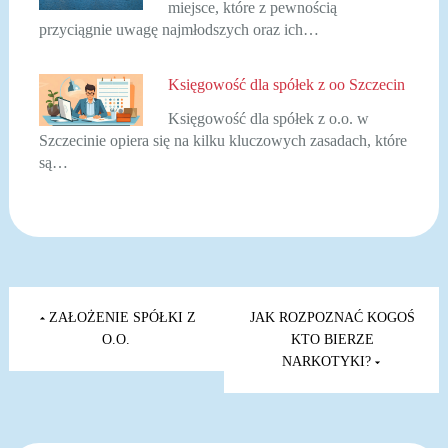
miejsce, które z pewnością
przyciągnie uwagę najmłodszych oraz ich…
Księgowość dla spółek z oo Szczecin
Księgowość dla spółek z o.o. w
Szczecinie opiera się na kilku kluczowych zasadach, które
są…
Nawigacja
wpisu
ZAŁOŻENIE SPÓŁKI Z
JAK ROZPOZNAĆ KOGOŚ
O.O.
KTO BIERZE
NARKOTYKI?