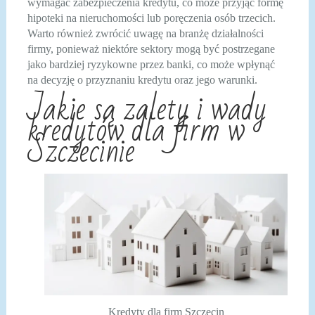
wymagać zabezpieczenia kredytu, co może przyjąć formę
hipoteki na nieruchomości lub poręczenia osób trzecich.
Warto również zwrócić uwagę na branżę działalności
firmy, ponieważ niektóre sektory mogą być postrzegane
jako bardziej ryzykowne przez banki, co może wpłynąć
na decyzję o przyznaniu kredytu oraz jego warunki.
Jakie są zalety i wady
kredytów dla firm w
Szczecinie
Kredyty dla firm Szczecin