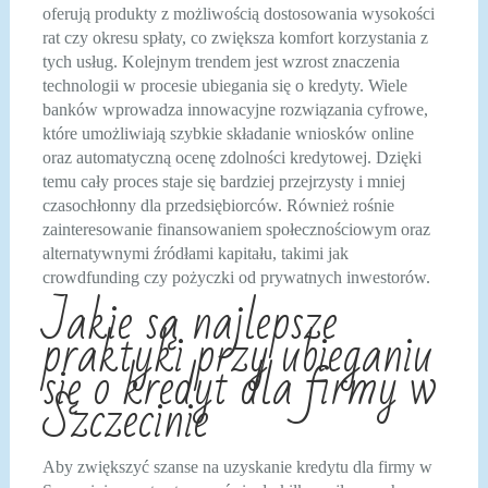
oferują produkty z możliwością dostosowania wysokości
rat czy okresu spłaty, co zwiększa komfort korzystania z
tych usług. Kolejnym trendem jest wzrost znaczenia
technologii w procesie ubiegania się o kredyty. Wiele
banków wprowadza innowacyjne rozwiązania cyfrowe,
które umożliwiają szybkie składanie wniosków online
oraz automatyczną ocenę zdolności kredytowej. Dzięki
temu cały proces staje się bardziej przejrzysty i mniej
czasochłonny dla przedsiębiorców. Również rośnie
zainteresowanie finansowaniem społecznościowym oraz
alternatywnymi źródłami kapitału, takimi jak
crowdfunding czy pożyczki od prywatnych inwestorów.
Jakie są najlepsze
praktyki przy ubieganiu
się o kredyt dla firmy w
Szczecinie
Aby zwiększyć szanse na uzyskanie kredytu dla firmy w