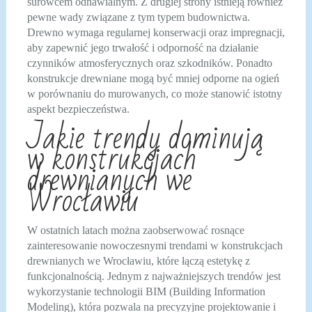
surowcem odnawialnym. Z drugiej strony istnieją również
pewne wady związane z tym typem budownictwa.
Drewno wymaga regularnej konserwacji oraz impregnacji,
aby zapewnić jego trwałość i odporność na działanie
czynników atmosferycznych oraz szkodników. Ponadto
konstrukcje drewniane mogą być mniej odporne na ogień
w porównaniu do murowanych, co może stanowić istotny
aspekt bezpieczeństwa.
Jakie trendy dominują
w konstrukcjach
drewnianych we
Wrocławiu
W ostatnich latach można zaobserwować rosnące
zainteresowanie nowoczesnymi trendami w konstrukcjach
drewnianych we Wrocławiu, które łączą estetykę z
funkcjonalnością. Jednym z najważniejszych trendów jest
wykorzystanie technologii BIM (Building Information
Modeling), która pozwala na precyzyjne projektowanie i