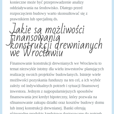
konieczne może być przeprowadzenie analizy
oddziaływania na środowisko. Dlatego przed
rozpoczęciem budowy warto skonsultować się z
prawnikiem lub specjalistą ds.
Jakie są możliwości
finansowania
konstrukcji drewnianych
we Wrocławiu
Finansowanie konstrukcji drewnianych we Wrocławiu to
temat niezwykle istotny dla wielu inwestorów planujących
realizację swoich projektów budowlanych. Istnieje wiele
możliwości pozyskania funduszy na ten cel, a ich wybór
zależy od indywidualnych potrzeb i sytuacji finansowej
inwestora. Jednym z najpopularniejszych sposobów
finansowania jest kredyt hipoteczny, który pozwala na
sfinansowanie zakupu działki oraz kosztów budowy domu
lub innej konstrukcji drewnianej. Banki oferują
różnorodne produkty kredytowe dostosowane do potrzeb