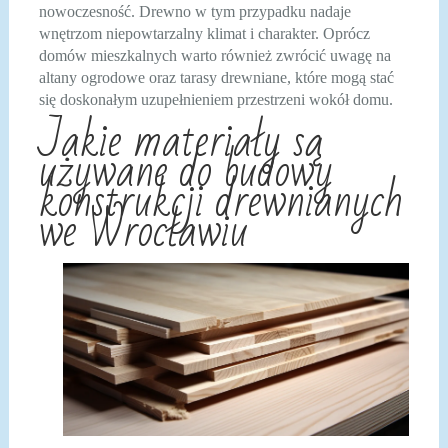
nowoczesność. Drewno w tym przypadku nadaje
wnętrzom niepowtarzalny klimat i charakter. Oprócz
domów mieszkalnych warto również zwrócić uwagę na
altany ogrodowe oraz tarasy drewniane, które mogą stać
się doskonałym uzupełnieniem przestrzeni wokół domu.
Jakie materiały są
używane do budowy
konstrukcji drewnianych
we Wrocławiu