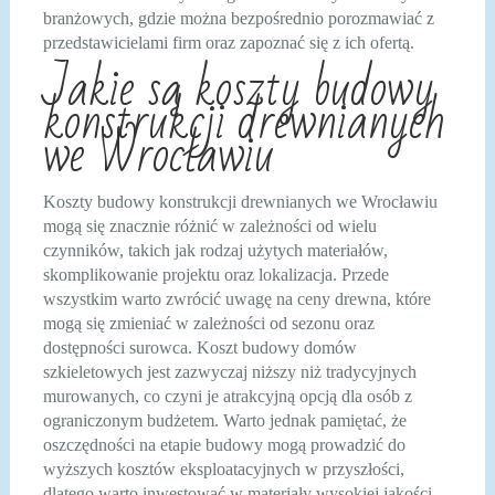
branżowych, gdzie można bezpośrednio porozmawiać z
przedstawicielami firm oraz zapoznać się z ich ofertą.
Jakie są koszty budowy
konstrukcji drewnianych
we Wrocławiu
Koszty budowy konstrukcji drewnianych we Wrocławiu
mogą się znacznie różnić w zależności od wielu
czynników, takich jak rodzaj użytych materiałów,
skomplikowanie projektu oraz lokalizacja. Przede
wszystkim warto zwrócić uwagę na ceny drewna, które
mogą się zmieniać w zależności od sezonu oraz
dostępności surowca. Koszt budowy domów
szkieletowych jest zazwyczaj niższy niż tradycyjnych
murowanych, co czyni je atrakcyjną opcją dla osób z
ograniczonym budżetem. Warto jednak pamiętać, że
oszczędności na etapie budowy mogą prowadzić do
wyższych kosztów eksploatacyjnych w przyszłości,
dlatego warto inwestować w materiały wysokiej jakości