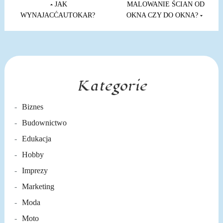
wpisu
JAK
MALOWANIE ŚCIAN OD
WYNAJACĆAUTOKAR?
OKNA CZY DO OKNA?
Kategorie
Biznes
Budownictwo
Edukacja
Hobby
Imprezy
Marketing
Moda
Moto