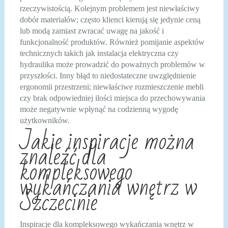
rzeczywistością. Kolejnym problemem jest niewłaściwy
dobór materiałów; często klienci kierują się jedynie ceną
lub modą zamiast zwracać uwagę na jakość i
funkcjonalność produktów. Również pomijanie aspektów
technicznych takich jak instalacja elektryczna czy
hydraulika może prowadzić do poważnych problemów w
przyszłości. Inny błąd to niedostateczne uwzględnienie
ergonomii przestrzeni; niewłaściwe rozmieszczenie mebli
czy brak odpowiedniej ilości miejsca do przechowywania
może negatywnie wpłynąć na codzienną wygodę
użytkowników.
Jakie inspiracje można
znaleźć dla
kompleksowego
wykańczania wnętrz w
Szczecinie
Inspiracje dla kompleksowego wykańczania wnętrz w