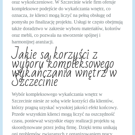
oraz wykończeniowe. W Szczecinie wiele firm oferuje
kompleksowe podejście do wykańczania wnętrz, co
oznacza, że klienci mogą liczyć na pełną obsługę od
pomysłu po finalizację projektu. Usługi te często obejmują
także doradztwo w zakresie wyboru materiałów, kolorów
oraz mebli, co pozwala na stworzenie spójnej i
harmonijnej aranżacji.
Jakie są korzyści z
wyboru kompleksowego
wykańczania wnętrz w
Szczecinie
Wybór kompleksowego wykańczania wnętrz w
Szczecinie niesie ze sobą wiele korzyści dla klientów,
którzy pragną uzyskać wysokiej jakości efekt końcowy.
Przede wszystkim klienci mogą liczyć na oszczędność
czasu, ponieważ wszystkie etapy realizacji projektu są
skoordynowane przez jedną firmę. Dzięki temu unikają
oni problemów związanych z organizowaniem pracy