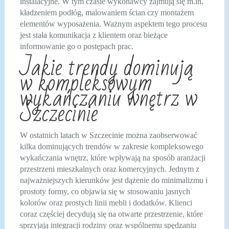
instalacyjne. W tym czasie wykonawcy zajmują się m.in.
kładzeniem podłóg, malowaniem ścian czy montażem
elementów wyposażenia. Ważnym aspektem tego procesu
jest stała komunikacja z klientem oraz bieżące
informowanie go o postępach prac.
Jakie trendy dominują
w kompleksowym
wykańczaniu wnętrz w
Szczecinie
W ostatnich latach w Szczecinie można zaobserwować
kilka dominujących trendów w zakresie kompleksowego
wykańczania wnętrz, które wpływają na sposób aranżacji
przestrzeni mieszkalnych oraz komercyjnych. Jednym z
najważniejszych kierunków jest dążenie do minimalizmu i
prostoty formy, co objawia się w stosowaniu jasnych
kolorów oraz prostych linii mebli i dodatków. Klienci
coraz częściej decydują się na otwarte przestrzenie, które
sprzyjają integracji rodziny oraz wspólnemu spędzaniu