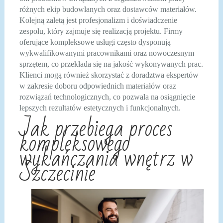
różnych ekip budowlanych oraz dostawców materiałów.
Kolejną zaletą jest profesjonalizm i doświadczenie
zespołu, który zajmuje się realizacją projektu. Firmy
oferujące kompleksowe usługi często dysponują
wykwalifikowanymi pracownikami oraz nowoczesnym
sprzętem, co przekłada się na jakość wykonywanych prac.
Klienci mogą również skorzystać z doradztwa ekspertów
w zakresie doboru odpowiednich materiałów oraz
rozwiązań technologicznych, co pozwala na osiągnięcie
lepszych rezultatów estetycznych i funkcjonalnych.
Jak przebiega proces
kompleksowego
wykańczania wnętrz w
Szczecinie