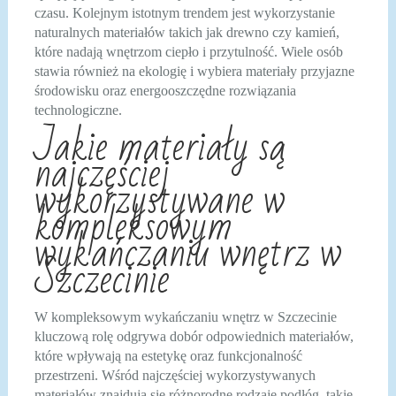
czasu. Kolejnym istotnym trendem jest wykorzystanie
naturalnych materiałów takich jak drewno czy kamień,
które nadają wnętrzom ciepło i przytulność. Wiele osób
stawia również na ekologię i wybiera materiały przyjazne
środowisku oraz energooszczędne rozwiązania
technologiczne.
Jakie materiały są
najczęściej
wykorzystywane w
kompleksowym
wykańczaniu wnętrz w
Szczecinie
W kompleksowym wykańczaniu wnętrz w Szczecinie
kluczową rolę odgrywa dobór odpowiednich materiałów,
które wpływają na estetykę oraz funkcjonalność
przestrzeni. Wśród najczęściej wykorzystywanych
materiałów znajdują się różnorodne rodzaje podłóg, takie