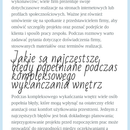
wykonawców; wiele firm prezentuje swoje
dotychczasowe realizacje na stronach internetowych lub
profilach społecznościowych. Ważne jest również
umówienie się na spotkanie z przedstawicielem firmy, aby
omówić szczegóły projektu oraz poznać podejście do
klienta i sposób pracy zespołu. Podczas rozmowy warto
zadawać pytania dotyczące doświadczenia firmy,
stosowanych materiałów oraz terminów realizacji.
Jakie są najczęstsze
błędy popełniane podczas
kompleksowego
wykańczania wnętrz
Podczas kompleksowego wykańczania wnętrz wiele osób
popełnia błędy, które mogą wpłynąć na ostateczny efekt
aranżacji oraz komfort użytkowania przestrzeni. Jednym z
najczęstszych błędów jest brak dokładnego planowania;
nieprzygotowanie projektu przed rozpoczęciem prac może
prowadzić do niezgodności między oczekiwaniami a