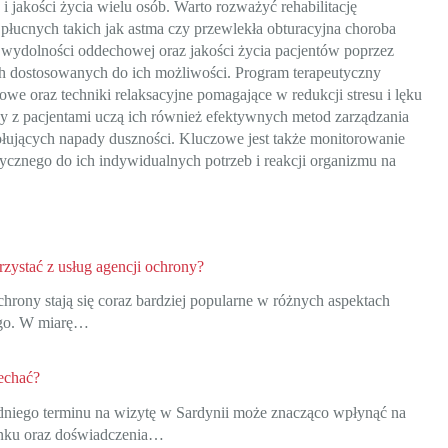
akości życia wielu osób. Warto rozważyć rehabilitację
łucnych takich jak astma czy przewlekła obturacyjna choroba
wydolności oddechowej oraz jakości życia pacjentów poprzez
h dostosowanych do ich możliwości. Program terapeutyczny
e oraz techniki relaksacyjne pomagające w redukcji stresu i lęku
y z pacjentami uczą ich również efektywnych metod zarządzania
jących napady duszności. Kluczowe jest także monitorowanie
cznego do ich indywidualnych potrzeb i reakcji organizmu na
zystać z usług agencji ochrony?
chrony stają się coraz bardziej popularne w różnych aspektach
ego. W miarę…
jechać?
iego terminu na wizytę w Sardynii może znacząco wpłynąć na
nku oraz doświadczenia…