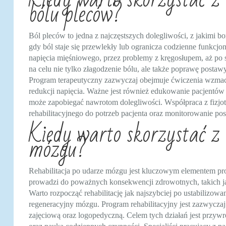
bólu pleców?
Ból pleców to jedna z najczęstszych dolegliwości, z jakimi b
gdy ból staje się przewlekły lub ogranicza codzienne funkc
napięcia mięśniowego, przez problemy z kręgosłupem, aż po 
na celu nie tylko złagodzenie bólu, ale także poprawę postaw
Program terapeutyczny zazwyczaj obejmuje ćwiczenia wzmacnia
redukcji napięcia. Ważne jest również edukowanie pacjentów
może zapobiegać nawrotom dolegliwości. Współpraca z fizjo
rehabilitacyjnego do potrzeb pacjenta oraz monitorowanie po
Kiedy warto skorzystać z 
mózgu?
Rehabilitacja po udarze mózgu jest kluczowym elementem pr
prowadzi do poważnych konsekwencji zdrowotnych, takich jak
Warto rozpocząć rehabilitację jak najszybciej po ustabilizow
regeneracyjny mózgu. Program rehabilitacyjny jest zazwyczaj
zajęciową oraz logopedyczną. Celem tych działań jest przy