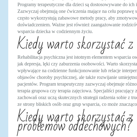
Programy terapeutyczne dla dzieci są dostosowywane do ich
Zazwyczaj obejmują one ćwiczenia mające na celu poprawę s
często wykorzystują zabawowe metody pracy, aby zmotywować
doświadczeniem. Ważne jest również zaangażowanie rodziców
wsparcia dziecka w codziennym życiu.
Kiedy warto skorzystać z r
Rehabilitacja psychiczna jest istotnym elementem wsparcia o
jak depresja, lęki czy zaburzenia osobowości. Warto skorzyst
wpływające na codzienne funkcjonowanie lub relacje interpers
objawów choroby psychicznej, ale także rozwijanie umiejętnoś
pacjentów. Program terapeutyczny zazwyczaj obejmuje różnoro
terapia grupowa czy terapia zajęciowa. Specjaliści pracując
zachowań oraz uczą skutecznych strategii radzenia sobie z t
ze strony bliskich osób oraz grup wsparcia, co może znacząc
Kiedy warto skorzystać z 
problemów oddechowych?