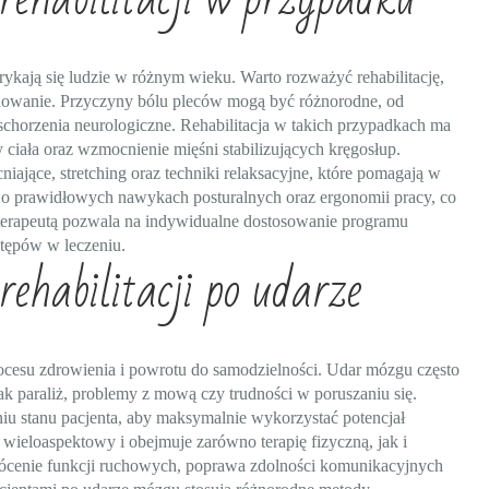
orykają się ludzie w różnym wieku. Warto rozważyć rehabilitację,
jonowanie. Przyczyny bólu pleców mogą być różnorodne, od
schorzenia neurologiczne. Rehabilitacja w takich przypadkach ma
y ciała oraz wzmocnienie mięśni stabilizujących kręgosłup.
jące, stretching oraz techniki relaksacyjne, które pomagają w
 o prawidłowych nawykach posturalnych oraz ergonomii pracy, co
terapeutą pozwala na indywidualne dostosowanie programu
stępów w leczeniu.
rehabilitacji po udarze
ocesu zdrowienia i powrotu do samodzielności. Udar mózgu często
 paraliż, problemy z mową czy trudności w poruszaniu się.
aniu stanu pacjenta, aby maksymalnie wykorzystać potencjał
 wieloaspektowy i obejmuje zarówno terapię fizyczną, jak i
wrócenie funkcji ruchowych, poprawa zdolności komunikacyjnych