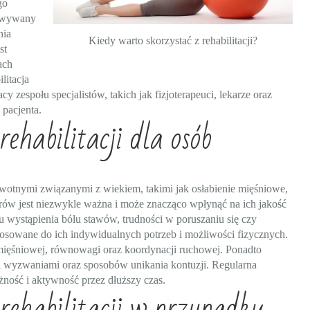
go
sowywany
nia
Kiedy warto skorzystać z rehabilitacji?
st
ach
litacja
zespołu specjalistów, takich jak fizjoterapeuci, lekarze oraz
 pacjenta.
ehabilitacji dla osób
owotnymi związanymi z wiekiem, takimi jak osłabienie mięśniowe,
rów jest niezwykle ważna i może znacząco wpłynąć na ich jakość
u wystąpienia bólu stawów, trudności w poruszaniu się czy
tosowane do ich indywidualnych potrzeb i możliwości fizycznych.
mięśniowej, równowagi oraz koordynacji ruchowej. Ponadto
mi wyzwaniami oraz sposobów unikania kontuzji. Regularna
ność i aktywność przez dłuższy czas.
rehabilitacji w przypadku