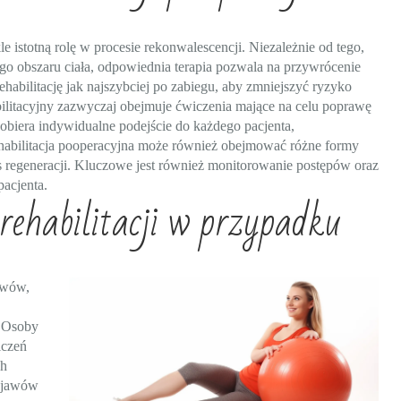
 istotną rolę w procesie rekonwalescencji. Niezależnie od tego,
go obszaru ciała, odpowiednia terapia pozwala na przywrócenie
habilitację jak najszybciej po zabiegu, aby zmniejszyć ryzyko
bilitacyjny zazwyczaj obejmuje ćwiczenia mające na celu poprawę
 dobiera indywidualne podejście do każdego pacjenta,
ehabilitacja pooperacyjna może również obejmować różne formy
es regeneracji. Kluczowe jest również monitorowanie postępów oraz
acjenta.
rehabilitacji w przypadku
awów,
. Osoby
iczeń
ch
objawów