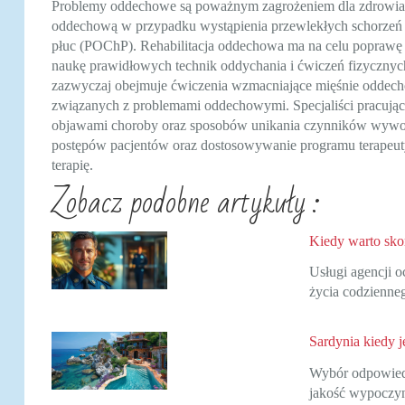
Problemy oddechowe są poważnym zagrożeniem dla zdrowia i j
oddechową w przypadku wystąpienia przewlekłych schorzeń p
płuc (POChP). Rehabilitacja oddechowa ma na celu poprawę 
naukę prawidłowych technik oddychania i ćwiczeń fizycznyc
zazwyczaj obejmuje ćwiczenia wzmacniające mięśnie oddechow
związanych z problemami oddechowymi. Specjaliści pracując
objawami choroby oraz sposobów unikania czynników wywołu
postępów pacjentów oraz dostosowywanie programu terapeuty
terapię.
Zobacz podobne artykuły :
Kiedy warto skor
Usługi agencji o
życia codzienn
Sardynia kiedy 
Wybór odpowiedn
jakość wypoczy