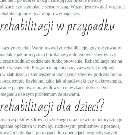
pacjentami po udarze mózgu stosują różnorodne metody
bilizacji czy stymulację sensoryczną. Ważne jest również wsparcie
ehabilitacji może być długi i wymagający.
rehabilitacji w przypadku
 każdym wieku. Warto rozważyć rehabilitację, gdy odczuwamy
nia takie jak artretyzm, choroba zwyrodnieniowa stawów czy
oraz utrudniać codzienne funkcjonowanie. Rehabilitacja ma na
uchu w stawach. Program terapeutyczny zazwyczaj obejmuje
w stabilizacji i zmniejszeniu obciążenia stawów podczas ruchu.
az terapie fizykalne, takie jak ultradźwięki czy elektroterapia,
kowanie pacjentów o prawidłowych nawykach dotyczących
pobieganiu dalszym problemom ze stawami.
ehabilitacji dla dzieci?
różnych aspektów zdrowia fizycznego oraz rozwoju motorycznego.
stąpienia opóźnień w rozwoju ruchowym, problemów z postawą
ować rehabilitacji po urazach lub operacjach ortopedycznych.