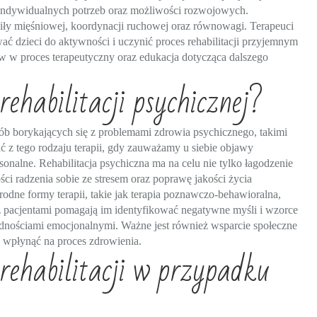
 indywidualnych potrzeb oraz możliwości rozwojowych.
iły mięśniowej, koordynacji ruchowej oraz równowagi. Terapeuci
 dzieci do aktywności i uczynić proces rehabilitacji przyjemnym
 w proces terapeutyczny oraz edukacja dotycząca dalszego
ehabilitacji psychicznej?
sób borykających się z problemami zdrowia psychicznego, takimi
ać z tego rodzaju terapii, gdy zauważamy u siebie objawy
onalne. Rehabilitacja psychiczna ma na celu nie tylko łagodzenie
ci radzenia sobie ze stresem oraz poprawę jakości życia
dne formy terapii, takie jak terapia poznawczo-behawioralna,
y z pacjentami pomagają im identyfikować negatywne myśli i wzorce
rudnościami emocjonalnymi. Ważne jest również wsparcie społeczne
o wpłynąć na proces zdrowienia.
rehabilitacji w przypadku