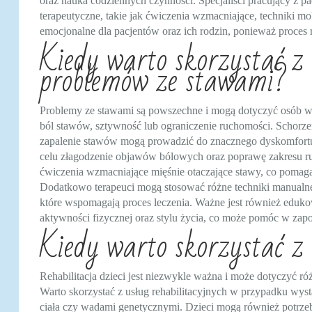
oraz nauka codziennych czynności. Specjaliści pracujący z 
terapeutyczne, takie jak ćwiczenia wzmacniające, techniki mo
emocjonalne dla pacjentów oraz ich rodzin, ponieważ proces r
Kiedy warto skorzystać z 
problemów ze stawami?
Problemy ze stawami są powszechne i mogą dotyczyć osób w
ból stawów, sztywność lub ograniczenie ruchomości. Schorze
zapalenie stawów mogą prowadzić do znacznego dyskomfortu 
celu złagodzenie objawów bólowych oraz poprawę zakresu r
ćwiczenia wzmacniające mięśnie otaczające stawy, co pomaga 
Dodatkowo terapeuci mogą stosować różne techniki manualne or
które wspomagają proces leczenia. Ważne jest również edu
aktywności fizycznej oraz stylu życia, co może pomóc w za
Kiedy warto skorzystać z r
Rehabilitacja dzieci jest niezwykle ważna i może dotyczyć 
Warto skorzystać z usług rehabilitacyjnych w przypadku wy
ciała czy wadami genetycznymi. Dzieci mogą również potrzeb