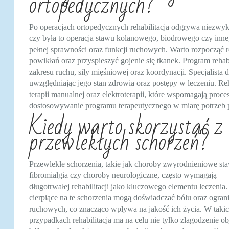
ortopedycznych?
Po operacjach ortopedycznych rehabilitacja odgrywa niezwykle
czy była to operacja stawu kolanowego, biodrowego czy inne
pełnej sprawności oraz funkcji ruchowych. Warto rozpocząć re
powikłań oraz przyspieszyć gojenie się tkanek. Program reha
zakresu ruchu, siły mięśniowej oraz koordynacji. Specjalista
uwzględniając jego stan zdrowia oraz postępy w leczeniu. R
terapii manualnej oraz elektroterapii, które wspomagają proc
dostosowywanie programu terapeutycznego w miarę potrzeb p
Kiedy warto skorzystać z 
przewlekłych schorzeń?
Przewlekłe schorzenia, takie jak choroby zwyrodnieniowe st
fibromialgia czy choroby neurologiczne, często wymagają
długotrwałej rehabilitacji jako kluczowego elementu leczenia
cierpiące na te schorzenia mogą doświadczać bólu oraz ogran
ruchowych, co znacząco wpływa na jakość ich życia. W taki
przypadkach rehabilitacja ma na celu nie tylko złagodzenie 