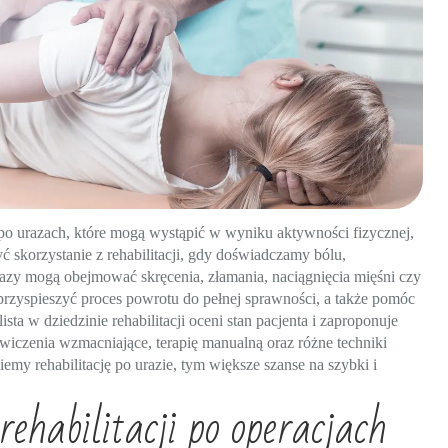
po urazach, które mogą wystąpić w wyniku aktywności fizycznej,
skorzystanie z rehabilitacji, gdy doświadczamy bólu,
razy mogą obejmować skręcenia, złamania, naciągnięcia mięśni czy
przyspieszyć proces powrotu do pełnej sprawności, a także pomóc
a w dziedzinie rehabilitacji oceni stan pacjenta i zaproponuje
iczenia wzmacniające, terapię manualną oraz różne techniki
emy rehabilitację po urazie, tym większe szanse na szybki i
ehabilitacji po operacjach