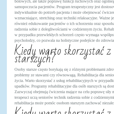
bólowych, ale także poprawę funkcji ruchowych oraz ogólne
samopoczucia pacjentów. Program terapeutyczny jest dosto
indywidualnie do potrzeb pacjenta i może obejmować ćwicze
wzmacniające, stretching oraz techniki relaksacyjne. Ważne je
również edukowanie pacjentów o ich schorzeniu oraz sposob
radzenia sobie z dolegliwościami w codziennym życiu. Rehabi
w przypadku przewlekłych schorzeń często wymaga współpracy 
psycholodzy, co pozwala na holistyczne podejście do zdrowia
Kiedy warto skorzystać z r
starszych?
Osoby starsze często borykają się z różnymi problemami zdr
problemy ze stawami czy równowagą. Rehabilitacja dla senio
życia. Warto skorzystać z usług rehabilitacyjnych w przypadk
upadków. Programy rehabilitacyjne dla osób starszych są dos
Zazwyczaj obejmują ćwiczenia mające na celu poprawę siły 
terapeuci uczą seniorów technik radzenia sobie z codzienny
rehabilitacja może pomóc osobom starszym zachować niezależ
Kiedy warto skorzystać z 