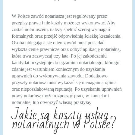
W Polsce zawód notariusza jest regulowany przez
przepisy prawa i nie każdy może go wykonywać. Aby
zostać notariuszem, należy spełnić szereg wymagań
formalnych oraz przejść odpowiednią ścieżkę kształcenia.
Osoba ubiegająca się o ten zawód musi posiadać
wykształcenie prawnicze oraz odbyć aplikację notarialną,
która trwa zazwyczaj trzy lata. Po jej zakończeniu
kandydat przystępuje do egzaminu notarialnego, którego
zdanie jest warunkiem koniecznym do uzyskania
uprawnień do wykonywania zawodu. Dodatkowo
przyszły notariusz musi wykazać się nienaganną opinią
oraz nieposzlakowaną reputacją. Po uzyskaniu uprawnień
nowy notariusz może rozpocząć pracę w kancelarii
notarialnej lub otworzyć własną praktykę.
Jakie są koszty usług
notarialnych w Polsce?