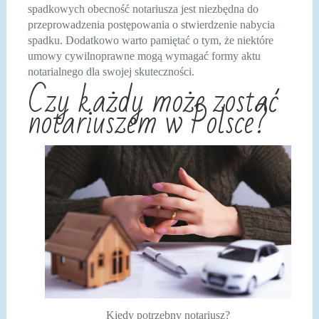
spadkowych obecność notariusza jest niezbędna do
przeprowadzenia postępowania o stwierdzenie nabycia
spadku. Dodatkowo warto pamiętać o tym, że niektóre
umowy cywilnoprawne mogą wymagać formy aktu
notarialnego dla swojej skuteczności.
Czy każdy może zostać
notariuszem w Polsce?
Kiedy potrzebny notariusz?