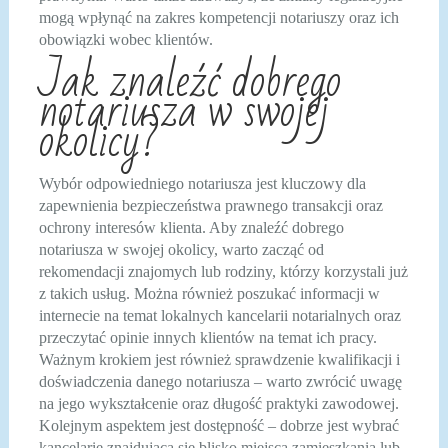
mogą wpłynąć na zakres kompetencji notariuszy oraz ich
obowiązki wobec klientów.
Jak znaleźć dobrego
notariusza w swojej
okolicy?
Wybór odpowiedniego notariusza jest kluczowy dla
zapewnienia bezpieczeństwa prawnego transakcji oraz
ochrony interesów klienta. Aby znaleźć dobrego
notariusza w swojej okolicy, warto zacząć od
rekomendacji znajomych lub rodziny, którzy korzystali już
z takich usług. Można również poszukać informacji w
internecie na temat lokalnych kancelarii notarialnych oraz
przeczytać opinie innych klientów na temat ich pracy.
Ważnym krokiem jest również sprawdzenie kwalifikacji i
doświadczenia danego notariusza – warto zwrócić uwagę
na jego wykształcenie oraz długość praktyki zawodowej.
Kolejnym aspektem jest dostępność – dobrze jest wybrać
kancelarię znajdującą się blisko miejsca zamieszkania lub