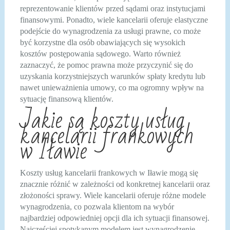
reprezentowanie klientów przed sądami oraz instytucjami
finansowymi. Ponadto, wiele kancelarii oferuje elastyczne
podejście do wynagrodzenia za usługi prawne, co może
być korzystne dla osób obawiających się wysokich
kosztów postępowania sądowego. Warto również
zaznaczyć, że pomoc prawna może przyczynić się do
uzyskania korzystniejszych warunków spłaty kredytu lub
nawet unieważnienia umowy, co ma ogromny wpływ na
sytuację finansową klientów.
Jakie są koszty usług
kancelarii frankowych
w Iławie
Koszty usług kancelarii frankowych w Iławie mogą się
znacznie różnić w zależności od konkretnej kancelarii oraz
złożoności sprawy. Wiele kancelarii oferuje różne modele
wynagrodzenia, co pozwala klientom na wybór
najbardziej odpowiedniej opcji dla ich sytuacji finansowej.
Najczęściej spotykanym modelem jest wynagrodzenie