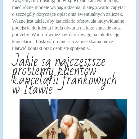
związanych z obsługą prawną. Różne kancelarie mogą
mieć różne modele wynagrodzenia, dlatego warto zapytać
o szczegóły dotyczące opłat oraz ewentualnych zaliczek.
Ważne jest także, aby kancelaria oferowała indywidualne
podejście do klienta i była otwarta na jego sugestie oraz
potrzeby. Warto również zwrócić uwagę na lokalizację
kancelarii – bliskość do miejsca zamieszkania może
ułatwić kontakt oraz osobiste spotkania.
Jakie są najczęstsze
problemy klientów
kancelarii frankowych
w Iławie