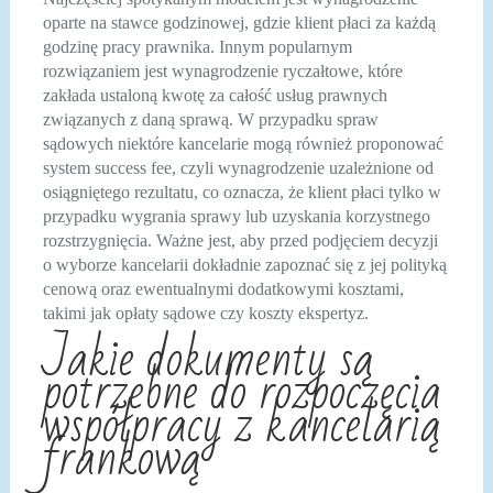
oparte na stawce godzinowej, gdzie klient płaci za każdą
godzinę pracy prawnika. Innym popularnym
rozwiązaniem jest wynagrodzenie ryczałtowe, które
zakłada ustaloną kwotę za całość usług prawnych
związanych z daną sprawą. W przypadku spraw
sądowych niektóre kancelarie mogą również proponować
system success fee, czyli wynagrodzenie uzależnione od
osiągniętego rezultatu, co oznacza, że klient płaci tylko w
przypadku wygrania sprawy lub uzyskania korzystnego
rozstrzygnięcia. Ważne jest, aby przed podjęciem decyzji
o wyborze kancelarii dokładnie zapoznać się z jej polityką
cenową oraz ewentualnymi dodatkowymi kosztami,
takimi jak opłaty sądowe czy koszty ekspertyz.
Jakie dokumenty są
potrzebne do rozpoczęcia
współpracy z kancelarią
frankową