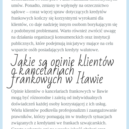
umów. Ponadto, zmiany te wpłynęły na orzecznictwo
sądowe – coraz więcej spraw dotyczących kredytów
frankowych kończy się korzystnymi wyrokami dla
klientów, co daje nadzieję innym osobom borykającym się
z podobnymi problemami. Warto również zwrócić uwagę
na działania organizacji konsumenckich oraz instytucji
publicznych, które podejmują inicjatywy mające na celu
wsparcie osób posiadających kredyty walutowe.
Jakie są opinie klientów
o kancelariach
frankowych w Iławie
Opinie klientów o kancelariach frankowych w Iławie
mogą być różnorodne i zależą od indywidualnych
doświadczeń każdej osoby korzystającej z ich usług.
Wielu klientów podkreśla profesjonalizm i zaangażowanie
prawników, którzy pomagają im w trudnych sytuacjach
związanych z kredytami we frankach szwajcarskich.