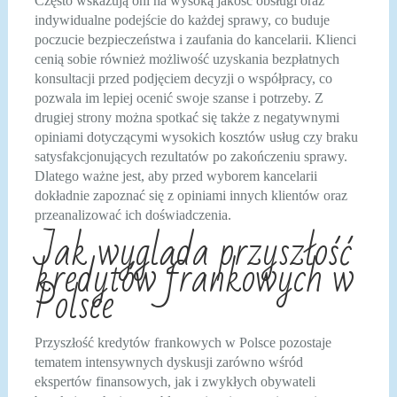
Często wskazują oni na wysoką jakość obsługi oraz
indywidualne podejście do każdej sprawy, co buduje
poczucie bezpieczeństwa i zaufania do kancelarii. Klienci
cenią sobie również możliwość uzyskania bezpłatnych
konsultacji przed podjęciem decyzji o współpracy, co
pozwala im lepiej ocenić swoje szanse i potrzeby. Z
drugiej strony można spotkać się także z negatywnymi
opiniami dotyczącymi wysokich kosztów usług czy braku
satysfakcjonujących rezultatów po zakończeniu sprawy.
Dlatego ważne jest, aby przed wyborem kancelarii
dokładnie zapoznać się z opiniami innych klientów oraz
przeanalizować ich doświadczenia.
Jak wygląda przyszłość
kredytów frankowych w
Polsce
Przyszłość kredytów frankowych w Polsce pozostaje
tematem intensywnych dyskusji zarówno wśród
ekspertów finansowych, jak i zwykłych obywateli