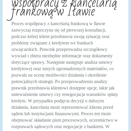
współpracy z kancelarią
frankową w Iławie
Proces współpracy z kancelarią frankową w Iławie
zazwyczaj rozpoczyna się od pierwszej konsultacji,
podczas której klient przedstawia swoją sytuację oraz
problemy związane z kredytem we frankach
szwajcarskich. Prawnik przeprowadza szczegółowy
wywiad i zbiera niezbędne informacje oraz dokumenty
dotyczące sprawy. Następnie następuje analiza umowy
kredytowej oraz innych zgromadzonych materiałów, co
pozwala na ocenę możliwości działania i określenie
potencjalnych strategii. Po przeprowadzeniu analizy
prawnik przedstawia klientowi dostępne opcje, takie jak
unieważnienie umowy czy renegocjacja warunków spłaty
kredytu. W przypadku podjęcia decyzji o dalszym
działaniu, kancelaria może reprezentować klienta przed
sądem lub instytucjami finansowymi. Proces ten może
obejmować składanie pism procesowych, uczestnictwo w
rozprawach sądowych oraz negocjacje z bankiem. W