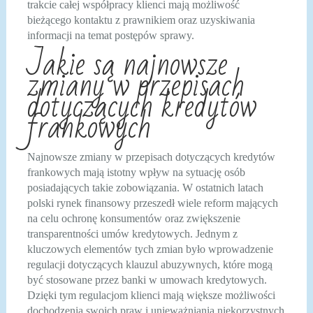
trakcie całej współpracy klienci mają możliwość
bieżącego kontaktu z prawnikiem oraz uzyskiwania
informacji na temat postępów sprawy.
Jakie są najnowsze
zmiany w przepisach
dotyczących kredytów
frankowych
Najnowsze zmiany w przepisach dotyczących kredytów
frankowych mają istotny wpływ na sytuację osób
posiadających takie zobowiązania. W ostatnich latach
polski rynek finansowy przeszedł wiele reform mających
na celu ochronę konsumentów oraz zwiększenie
transparentności umów kredytowych. Jednym z
kluczowych elementów tych zmian było wprowadzenie
regulacji dotyczących klauzul abuzywnych, które mogą
być stosowane przez banki w umowach kredytowych.
Dzięki tym regulacjom klienci mają większe możliwości
dochodzenia swoich praw i unieważniania niekorzystnych