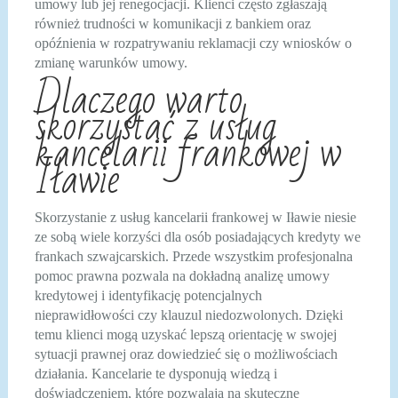
umowy lub jej renegocjacji. Klienci często zgłaszają
również trudności w komunikacji z bankiem oraz
opóźnienia w rozpatrywaniu reklamacji czy wniosków o
zmianę warunków umowy.
Dlaczego warto
skorzystać z usług
kancelarii frankowej w
Iławie
Skorzystanie z usług kancelarii frankowej w Iławie niesie
ze sobą wiele korzyści dla osób posiadających kredyty we
frankach szwajcarskich. Przede wszystkim profesjonalna
pomoc prawna pozwala na dokładną analizę umowy
kredytowej i identyfikację potencjalnych
nieprawidłowości czy klauzul niedozwolonych. Dzięki
temu klienci mogą uzyskać lepszą orientację w swojej
sytuacji prawnej oraz dowiedzieć się o możliwościach
działania. Kancelarie te dysponują wiedzą i
doświadczeniem, które pozwalają na skuteczne