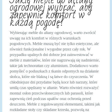
ogrodowej wybrać, aby
zapewnić komfort w
każdą pogodę?
Wybierając meble do altany ogrodowej, warto zwrócić
uwagę na ich komfort w różnych warunkach
pogodowych. Meble muszą być nie tylko estetyczne, ale
również funkcjonalne i wygodne przez cały rok. W
przypadku upalnych dni dobrze jest zainwestować w
meble z materiałów, które nie nagrzewają się nadmiernie,
takie jak technorattan czy aluminium. Dodatkowo warto
pomyśleć o poduszkach z tkanin odpornych na działanie
słońca, które nie blakną i są łatwe do czyszczenia. W
chłodniejsze dni przydatne będą koce lub narzuty, które
umilą czas spędzany w altanie. Warto również rozważyć
montaż osłon przeciwsłonecznych lub parasoli, które
zapewnią cień podczas upałów oraz ochronią przed
deszczem. Meble z regulowanymi elementami, takimi jak
rozkładane stoły czy składane krzesła, pozwolą na