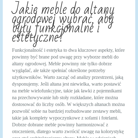
Jakie meble do altany
ogrodowej wybrać, aby
były funkcjonalne i
estetyczne?
Funkcjonalność i estetyka to dwa kluczowe aspekty, które
powinny być brane pod uwagę przy wyborze mebli do
altany ogrodowej. Meble powinny nie tylko dobrze
wyglądać, ale także spełniać określone potrzeby
użytkowników. Warto zacząć od analizy przestrzeni, jaką
dysponujemy. Jeśli altana jest niewielka, warto postawić
na meble wielofunkcyjne, takie jak ławki z pojemnikami
na przechowywanie lub stoły rozkładane, które można
dostosować do liczby osób. W większych altanach można
pozwolić sobie na bardziej rozbudowane zestawy mebli,
takie jak komplety wypoczynkowe z sofami i fotelami.
Dobrze dobrane meble powinny harmonizować z
otoczeniem, dlatego warto zwrócić uwagę na kolorystykę