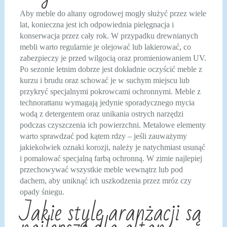
Aby meble do altany ogrodowej mogły służyć przez wiele
lat, konieczna jest ich odpowiednia pielęgnacja i
konserwacja przez cały rok. W przypadku drewnianych
mebli warto regularnie je olejować lub lakierować, co
zabezpieczy je przed wilgocią oraz promieniowaniem UV.
Po sezonie letnim dobrze jest dokładnie oczyścić meble z
kurzu i brudu oraz schować je w suchym miejscu lub
przykryć specjalnymi pokrowcami ochronnymi. Meble z
technorattanu wymagają jedynie sporadycznego mycia
wodą z detergentem oraz unikania ostrych narzędzi
podczas czyszczenia ich powierzchni. Metalowe elementy
warto sprawdzać pod kątem rdzy – jeśli zauważymy
jakiekolwiek oznaki korozji, należy je natychmiast usunąć
i pomalować specjalną farbą ochronną. W zimie najlepiej
przechowywać wszystkie meble wewnątrz lub pod
dachem, aby uniknąć ich uszkodzenia przez mróz czy
opady śniegu.
Jakie style aranżacji są