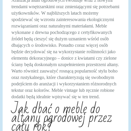
Aranżacja altan ogrodowych ewoluuje wraz z nowymi
trendami wnętrzarskimi oraz zmieniającymi się potrzebami
użytkowników. W najbliższych latach możemy
spodziewać się wzrostu zainteresowania ekologicznymi
rozwiązaniami oraz naturalnymi materiałami. Meble
wykonane z drewna pochodzącego z certyfikowanych
źródeł będą cieszyć się dużym uznaniem wśród osób
dbających o środowisko. Ponadto coraz więcej osób
będzie decydować się na wykorzystanie roślinności jako
elementu dekoracyjnego – donice z kwiatami czy zielone
ściany będą doskonałym uzupełnieniem przestrzeni altany.
Warto również zauważyć rosnącą popularność stylu boho
oraz rustykalnego, które charakteryzują się swobodnym
podejściem do aranżacji i wykorzystaniem różnorodnych
tekstur oraz kolorów. Meble vintage lub ręcznie robione
dodatki będą idealnie wpisywać się w ten trend.
Jak dbać o meble do
altany ogrodowej przez
cały rok?