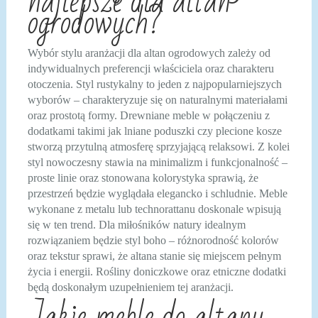
najlepsze dla altan
ogrodowych?
Wybór stylu aranżacji dla altan ogrodowych zależy od
indywidualnych preferencji właściciela oraz charakteru
otoczenia. Styl rustykalny to jeden z najpopularniejszych
wyborów – charakteryzuje się on naturalnymi materiałami
oraz prostotą formy. Drewniane meble w połączeniu z
dodatkami takimi jak lniane poduszki czy plecione kosze
stworzą przytulną atmosferę sprzyjającą relaksowi. Z kolei
styl nowoczesny stawia na minimalizm i funkcjonalność –
proste linie oraz stonowana kolorystyka sprawią, że
przestrzeń będzie wyglądała elegancko i schludnie. Meble
wykonane z metalu lub technorattanu doskonale wpisują
się w ten trend. Dla miłośników natury idealnym
rozwiązaniem będzie styl boho – różnorodność kolorów
oraz tekstur sprawi, że altana stanie się miejscem pełnym
życia i energii. Rośliny doniczkowe oraz etniczne dodatki
będą doskonałym uzupełnieniem tej aranżacji.
Jakie meble do altany