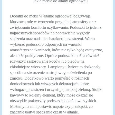
Jakie meble do altany ogrodowej?
Dodatki do mebli w altanie ogrodowej odgrywają
kluczową rolę w tworzeniu przytulnej atmosfery oraz
zwiększaniu komfortu użytkowania. Poduszki to jeden z
najprostszych sposobów na poprawienie wygody
siedzenia oraz nadanie charakteru przestrzeni. Warto
wybierać poduszki o odpornych na warunki
atmosferyczne tkaninach, które nie tylko będą estetyczne,
ale także praktyczne. Oprócz poduszek można również
rozważyć zastosowanie koców lub pledów na
chłodniejsze wieczory. Lampiony i świece to doskonały
sposób na stworzenie nastrojowego oświetlenia po
zmroku. Dodatkowo warto pomyśleć o roślinach
doniczkowych lub wiszących dekoracjach, które
wzbogacą przestrzeń i uczynią ją bardziej zieloną. Stolik
kawowy to kolejny element, który może okazać się
niezwykle praktyczny podczas spotkań towarzyskich.
Możemy na nim postawić napoje czy przekąski, co
znacznie ułatwi spędzanie czasu w altanie.