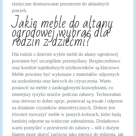
elastyczne dostosowanie przestrzeni do aktualnych
potrzeb.
Jakie meble do altany
ogrodowej wybrać dla
rodzin z dziećmi?
Dla rodzin z dziećmi wybór mebli do altany ogrodowej
powinien być szczególnie przemyślany. Bezpieczeństwo
oraz komfort najmłodszych użytkowników są kluczowe.
Meble powinny być wykonane z materiałów odpornych
na uszkodzenia oraz łatwych do czyszczenia. Warto
postawić na meble z zaokrąglonymi krawędziami, co
zmniejszy ryzyko urazów podczas zabawy. Technorattan
oraz drewno to dobre opcje, ponieważ są trwałe i odporne
na działanie czynników atmosferycznych. Dobrze jest
również rozważyć meble w jasnych kolorach, które będą
bardziej odporne na widoczne zabrudzenia. Dodatkowo
warto pomyśleć o przestrzeni do zabawy – stół z dużym
blatem może służyć zarówno jako miejsce do jedzenia, jak