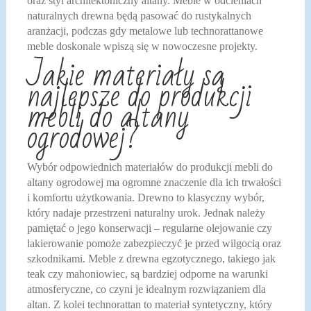
oraz styl architektoniczny altany. Meble w odcieniach
naturalnych drewna będą pasować do rustykalnych
aranżacji, podczas gdy metalowe lub technorattanowe
meble doskonale wpiszą się w nowoczesne projekty.
Jakie materiały są
najlepsze do produkcji
mebli do altany
ogrodowej?
Wybór odpowiednich materiałów do produkcji mebli do
altany ogrodowej ma ogromne znaczenie dla ich trwałości
i komfortu użytkowania. Drewno to klasyczny wybór,
który nadaje przestrzeni naturalny urok. Jednak należy
pamiętać o jego konserwacji – regularne olejowanie czy
lakierowanie pomoże zabezpieczyć je przed wilgocią oraz
szkodnikami. Meble z drewna egzotycznego, takiego jak
teak czy mahoniowiec, są bardziej odporne na warunki
atmosferyczne, co czyni je idealnym rozwiązaniem dla
altan. Z kolei technorattan to materiał syntetyczny, który