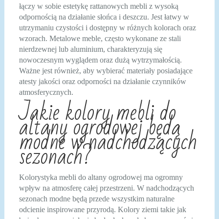
łączy w sobie estetykę rattanowych mebli z wysoką
odpornością na działanie słońca i deszczu. Jest łatwy w
utrzymaniu czystości i dostępny w różnych kolorach oraz
wzorach. Metalowe meble, często wykonane ze stali
nierdzewnej lub aluminium, charakteryzują się
nowoczesnym wyglądem oraz dużą wytrzymałością.
Ważne jest również, aby wybierać materiały posiadające
atesty jakości oraz odporności na działanie czynników
atmosferycznych.
Jakie kolory mebli do
altany ogrodowej będą
modne w nadchodzących
sezonach?
Kolorystyka mebli do altany ogrodowej ma ogromny
wpływ na atmosferę całej przestrzeni. W nadchodzących
sezonach modne będą przede wszystkim naturalne
odcienie inspirowane przyrodą. Kolory ziemi takie jak