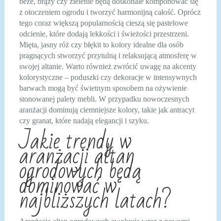
beże, brązy czy zielenie będą doskonale komponować się
z otoczeniem ogrodu i tworzyć harmonijną całość. Oprócz
tego coraz większą popularnością cieszą się pastelowe
odcienie, które dodają lekkości i świeżości przestrzeni.
Mięta, jasny róż czy błękit to kolory idealne dla osób
pragnących stworzyć przytulną i relaksującą atmosferę w
swojej altanie. Warto również zwrócić uwagę na akcenty
kolorystyczne – poduszki czy dekoracje w intensywnych
barwach mogą być świetnym sposobem na ożywienie
stonowanej palety mebli. W przypadku nowoczesnych
aranżacji dominują ciemniejsze kolory, takie jak antracyt
czy granat, które nadają elegancji i szyku.
Jakie trendy w
aranżacji altan
ogrodowych będą
dominować w
najbliższych latach?