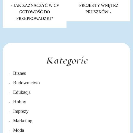
Nawigacja
wpisu
JAK ZAZNACZYĆ W CV
PROJEKTY WNĘTRZ
GOTOWOŚĆ DO
PRUSZKÓW
PRZEPROWADZKI?
Kategorie
Biznes
Budownictwo
Edukacja
Hobby
Imprezy
Marketing
Moda