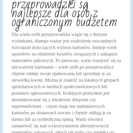
przeprowadzki są
najlepsze dla osób z
ograniczonym budżetem
Dla wielu osób przeprowadzka wiąże się z dużymi
wydatkami, dlatego ważne jest znalezienie oszczędnych
rozwiązań dotyczących wyboru kartonów. Istnieje wiele
sposobów na obniżenie kosztów związanych z zakupem
materiałów pakowych. Po pierwsze, warto rozejrzeć się za
używanymi kartonami – wiele osób po przeprowadzce
chętnie oddaje swoje opakowania lub sprzedaje je za
niewielką kwotę. Można je znaleźć na lokalnych grupach
sprzedażowych w mediach społecznościowych lub
portalach ogłoszeniowych. Kolejnym pomysłem jest
skontaktowanie się z lokalnymi sklepami czy
supermarketami – często mają one nadmiarowych
kartonów po dostawach towaru i chętnie oddają je za
darmo lub za symboliczną opłatą. Warto również
zastanowić się nad wykorzystaniem alternatywnych
materiałów pakowych, takich jak torby czy pudełka po