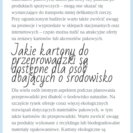
produktach spożywczych – mogą one okazać się
wystarczające do transportu mniej delikatnych rzeczy.
Przy ograniczonym budżecie warto także zwrócić uwagę
na promocje i wyprzedaże w sklepach stacjonarnych oraz
internetowych – często można trafić na atrakcyjne oferty
na zestawy kartonów lub akcesoriów pakowych.
Jakie kartony do
przeprowadzki są
dostępne dla osób
dbających o środowisko
Dla wielu osób istotnym aspektem podczas planowania
przeprowadzki jest dbałość o środowisko naturalne. Na
szczęście rynek oferuje coraz więcej ekologicznych
rozwiązań dotyczących materiałów pakowych, w tym
także kartonów do przeprowadzki. Warto zwrócić uwagę
na produkty wykonane z recyklingu lub biodegradowalne
materiały opakowaniowe. Kartony ekologiczne są