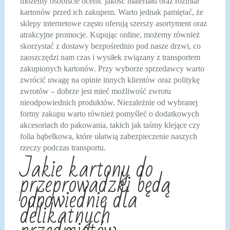
możemy osobiście ocenić jakość materiału oraz rozmiar
kartonów przed ich zakupem. Warto jednak pamiętać, że
sklepy internetowe często oferują szerszy asortyment oraz
atrakcyjne promocje. Kupując online, możemy również
skorzystać z dostawy bezpośrednio pod nasze drzwi, co
zaoszczędzi nam czas i wysiłek związany z transportem
zakupionych kartonów. Przy wyborze sprzedawcy warto
zwrócić uwagę na opinie innych klientów oraz politykę
zwrotów – dobrze jest mieć możliwość zwrotu
nieodpowiednich produktów. Niezależnie od wybranej
formy zakupu warto również pomyśleć o dodatkowych
akcesoriach do pakowania, takich jak taśmy klejące czy
folia bąbelkowa, które ułatwią zabezpieczenie naszych
rzeczy podczas transportu.
Jakie kartony do
przeprowadzki będą
odpowiednie dla
delikatnych