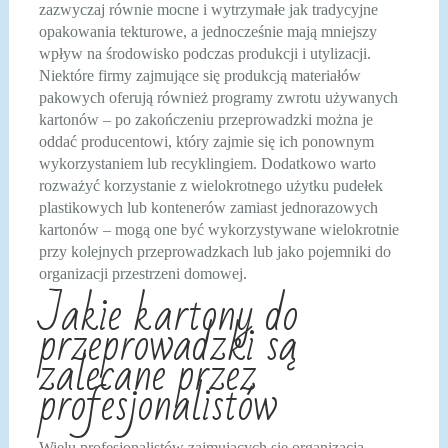
zazwyczaj równie mocne i wytrzymałe jak tradycyjne
opakowania tekturowe, a jednocześnie mają mniejszy
wpływ na środowisko podczas produkcji i utylizacji.
Niektóre firmy zajmujące się produkcją materiałów
pakowych oferują również programy zwrotu używanych
kartonów – po zakończeniu przeprowadzki można je
oddać producentowi, który zajmie się ich ponownym
wykorzystaniem lub recyklingiem. Dodatkowo warto
rozważyć korzystanie z wielokrotnego użytku pudełek
plastikowych lub kontenerów zamiast jednorazowych
kartonów – mogą one być wykorzystywane wielokrotnie
przy kolejnych przeprowadzkach lub jako pojemniki do
organizacji przestrzeni domowej.
Jakie kartony do
przeprowadzki są
zalecane przez
profesjonalistów
Wielu profesjonalistów zajmujących się organizacją