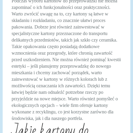
Podczas wyboru kartonów do przeprowadzki nie można
zapominać o ich funkcjonalności oraz praktyczności.
Warto zwrócić uwagę na to, czy kartony są łatwe w
składaniu i rozkładaniu, co znacznie ułatwi proces
pakowania. Dobrze jest również zainwestować w
specjalistyczne kartony przeznaczone do transportu
delikatnych przedmiotów, takich jak szkło czy ceramika.
Takie opakowania często posiadają dodatkowe
wzmocnienia oraz przegrody, które chronią zawartość
przed uszkodzeniem. Nie można również pominąć kwestii
estetyki – jeśli planujemy przeprowadzkę do nowego
mieszkania i chcemy zachować porządek, warto
zainwestować w kartony w różnych kolorach lub z
możliwością oznaczania ich zawartości. Dzięki temu
łatwiej będzie nam odnaleźć potrzebne rzeczy po
przyjeździe na nowe miejsce. Warto również pomyśleć o
ekologicznych opcjach – wiele firm oferuje kartony
wykonane z recyklingu, co jest korzystne zarówno dla
środowiska, jak i dla naszego portfela.
Jakie kartony do