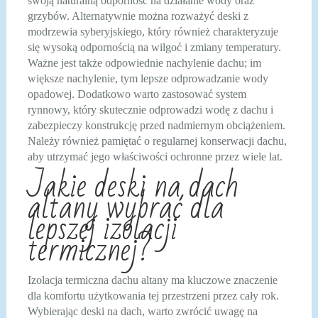
swoją naturalną odporność na działanie wody oraz
grzybów. Alternatywnie można rozważyć deski z
modrzewia syberyjskiego, który również charakteryzuje
się wysoką odpornością na wilgoć i zmiany temperatury.
Ważne jest także odpowiednie nachylenie dachu; im
większe nachylenie, tym lepsze odprowadzanie wody
opadowej. Dodatkowo warto zastosować system
rynnowy, który skutecznie odprowadzi wodę z dachu i
zabezpieczy konstrukcję przed nadmiernym obciążeniem.
Należy również pamiętać o regularnej konserwacji dachu,
aby utrzymać jego właściwości ochronne przez wiele lat.
Jakie deski na dach
altany wybrać dla
lepszej izolacji
termicznej?
Izolacja termiczna dachu altany ma kluczowe znaczenie
dla komfortu użytkowania tej przestrzeni przez cały rok.
Wybierając deski na dach, warto zwrócić uwagę na