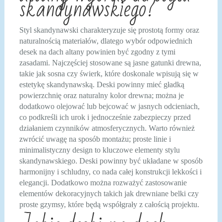
skandynawskiego?
Styl skandynawski charakteryzuje się prostotą formy oraz
naturalnością materiałów, dlatego wybór odpowiednich
desek na dach altany powinien być zgodny z tymi
zasadami. Najczęściej stosowane są jasne gatunki drewna,
takie jak sosna czy świerk, które doskonale wpisują się w
estetykę skandynawską. Deski powinny mieć gładką
powierzchnię oraz naturalny kolor drewna; można je
dodatkowo olejować lub bejcować w jasnych odcieniach,
co podkreśli ich urok i jednocześnie zabezpieczy przed
działaniem czynników atmosferycznych. Warto również
zwrócić uwagę na sposób montażu; proste linie i
minimalistyczny design to kluczowe elementy stylu
skandynawskiego. Deski powinny być układane w sposób
harmonijny i schludny, co nada całej konstrukcji lekkości i
elegancji. Dodatkowo można rozważyć zastosowanie
elementów dekoracyjnych takich jak drewniane belki czy
proste gzymsy, które będą współgrały z całością projektu.