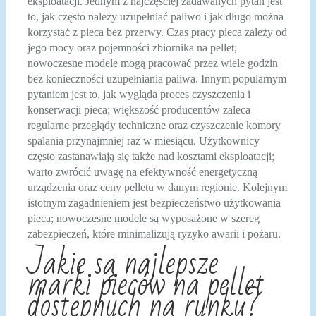
eksploatacji. Jednym z najczęściej zadawanych pytań jest
to, jak często należy uzupełniać paliwo i jak długo można
korzystać z pieca bez przerwy. Czas pracy pieca zależy od
jego mocy oraz pojemności zbiornika na pellet;
nowoczesne modele mogą pracować przez wiele godzin
bez konieczności uzupełniania paliwa. Innym popularnym
pytaniem jest to, jak wygląda proces czyszczenia i
konserwacji pieca; większość producentów zaleca
regularne przeglądy techniczne oraz czyszczenie komory
spalania przynajmniej raz w miesiącu. Użytkownicy
często zastanawiają się także nad kosztami eksploatacji;
warto zwrócić uwagę na efektywność energetyczną
urządzenia oraz ceny pelletu w danym regionie. Kolejnym
istotnym zagadnieniem jest bezpieczeństwo użytkowania
pieca; nowoczesne modele są wyposażone w szereg
zabezpieczeń, które minimalizują ryzyko awarii i pożaru.
Jakie są najlepsze
marki pieców na pellet
dostępnych na rynku?