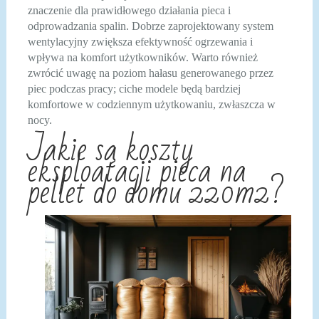
znaczenie dla prawidłowego działania pieca i
odprowadzania spalin. Dobrze zaprojektowany system
wentylacyjny zwiększa efektywność ogrzewania i
wpływa na komfort użytkowników. Warto również
zwrócić uwagę na poziom hałasu generowanego przez
piec podczas pracy; ciche modele będą bardziej
komfortowe w codziennym użytkowaniu, zwłaszcza w
nocy.
Jakie są koszty
eksploatacji pieca na
pellet do domu 220m2?