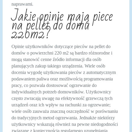
naprawami.
Jakie opinie mają piece
na pellet do domu
220m2?
Opinie użytkowników dotyczące pieców na pellet do
domów o powierzchni 220 m2 są bardzo różnorodne i
mogą stanowić cenne źródło informacji dla osób
planujących zakup takiego urządzenia. Wiele osób
docenia wygodę użytkowania pieców z automatycznym
podawaniem paliwa oraz możliwością programowania
pracy, co pozwala dostosować ogrzewanie do
indywidualnych potrzeb domowników. Użytkownicy
często zwracają uwagę na efektywność grzewczą tych
urządzeń oraz ich wpływ na rachunki za ogrzewanie;
wiele osób zauważa znaczną oszczędność w porównaniu
do tradycyjnych metod ogrzewania. Jednakże niektórzy
użytkownicy wskazują również na pewne niedogodności
związane z koniecznością regularnego uzupełniania