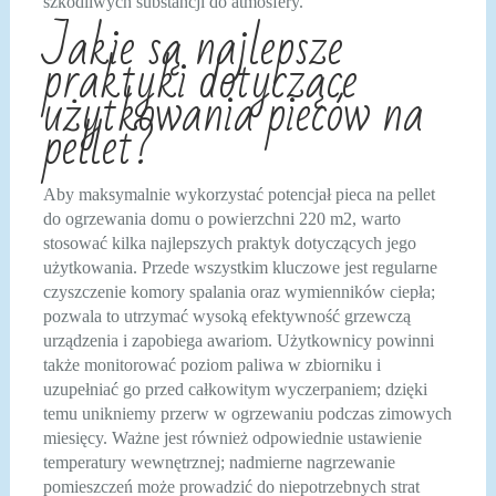
szkodliwych substancji do atmosfery.
Jakie są najlepsze
praktyki dotyczące
użytkowania pieców na
pellet?
Aby maksymalnie wykorzystać potencjał pieca na pellet
do ogrzewania domu o powierzchni 220 m2, warto
stosować kilka najlepszych praktyk dotyczących jego
użytkowania. Przede wszystkim kluczowe jest regularne
czyszczenie komory spalania oraz wymienników ciepła;
pozwala to utrzymać wysoką efektywność grzewczą
urządzenia i zapobiega awariom. Użytkownicy powinni
także monitorować poziom paliwa w zbiorniku i
uzupełniać go przed całkowitym wyczerpaniem; dzięki
temu unikniemy przerw w ogrzewaniu podczas zimowych
miesięcy. Ważne jest również odpowiednie ustawienie
temperatury wewnętrznej; nadmierne nagrzewanie
pomieszczeń może prowadzić do niepotrzebnych strat