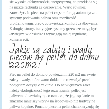
się wysoką efektywnością energetyczną, co przekłada się
na niższe rachunki za ogrzewanie. Warto również
zauważyć, że piece na pellet często oferują automatyczne
systemy podawania paliwa oraz możliwość
programowania pracy, co zwiększa komfort użytkowania.
Z drugiej strony, tradycyjne systemy grzewcze mogą być
łatwiejsze w obsłudze i wymagają mniej regularnej
konserwacji.
Jakie są zalety i wady
pieców na pellet do domu
220m2?
Piec na pellet do domu o powierzchni 220 m2 ma swoje
zalety i wady, które warto dokładnie rozważyć przed
podjęciem decyzji o zakupie. Do największych zalet
należy ekologiczność tego rozwiązania; pellet jest
paliwem odnawialnym, co oznacza, że jego spalanie ma
znacznie mniejszy wpływ na środowisko niż tradycyjne
paliwa kopalne. Ponadto piece na pellet charakteryzują się