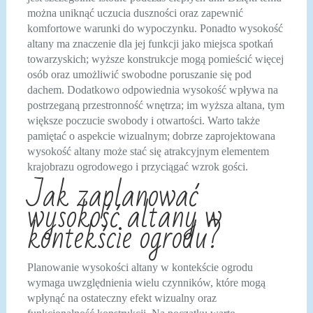
można uniknąć uczucia duszności oraz zapewnić
komfortowe warunki do wypoczynku. Ponadto wysokość
altany ma znaczenie dla jej funkcji jako miejsca spotkań
towarzyskich; wyższe konstrukcje mogą pomieścić więcej
osób oraz umożliwić swobodne poruszanie się pod
dachem. Dodatkowo odpowiednia wysokość wpływa na
postrzeganą przestronność wnętrza; im wyższa altana, tym
większe poczucie swobody i otwartości. Warto także
pamiętać o aspekcie wizualnym; dobrze zaprojektowana
wysokość altany może stać się atrakcyjnym elementem
krajobrazu ogrodowego i przyciągać wzrok gości.
Jak zaplanować
wysokość altany w
kontekście ogrodu?
Planowanie wysokości altany w kontekście ogrodu
wymaga uwzględnienia wielu czynników, które mogą
wpłynąć na ostateczny efekt wizualny oraz