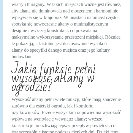
wiatry i huragany. W takich miejscach ważne jest również,
aby altana nie dominowała nad otoczeniem i harmonijnie
wpisywała się w krajobraz. W miastach natomiast często
spotyka się nowoczesne altany o minimalistycznym
designie i wyższej konstrukcji, co pozwala na
maksymalne wykorzystanie przestrzeni miejskiej. Różnice
te pokazują, jak istotne jest dostosowanie wysokości
altany do specyfiki danego miejsca oraz jego kultury
budowlanej.
Jakie funkcje pełni
wysokość altany w
ogrodzie?
Wysokość altany pełni wiele funkcji, które mają znaczenie
zarówno dla estetyki ogrodu, jak i komfortu
użytkowników. Przede wszystkim odpowiednia wysokość
wpływa na wentylację wewnątrz altany; wyższe
konstrukcje umożliwiają lepszy przepływ powietrza, co
jest szczególnie istotne podczas ciepłych dni. Dzięki temu