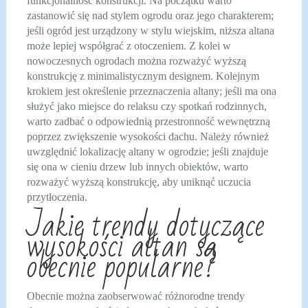
funkcjonalność konstrukcji. Na początku warto
zastanowić się nad stylem ogrodu oraz jego charakterem;
jeśli ogród jest urządzony w stylu wiejskim, niższa altana
może lepiej współgrać z otoczeniem. Z kolei w
nowoczesnych ogrodach można rozważyć wyższą
konstrukcję z minimalistycznym designem. Kolejnym
krokiem jest określenie przeznaczenia altany; jeśli ma ona
służyć jako miejsce do relaksu czy spotkań rodzinnych,
warto zadbać o odpowiednią przestronność wewnętrzną
poprzez zwiększenie wysokości dachu. Należy również
uwzględnić lokalizację altany w ogrodzie; jeśli znajduje
się ona w cieniu drzew lub innych obiektów, warto
rozważyć wyższą konstrukcję, aby uniknąć uczucia
przytłoczenia.
Jakie trendy dotyczące
wysokości altan są
obecnie popularne?
Obecnie można zaobserwować różnorodne trendy