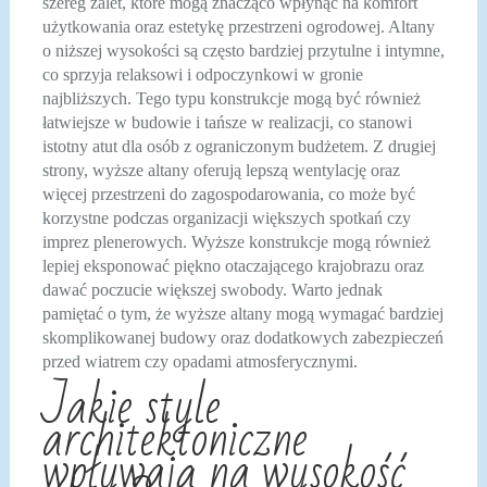
szereg zalet, które mogą znacząco wpłynąć na komfort
użytkowania oraz estetykę przestrzeni ogrodowej. Altany
o niższej wysokości są często bardziej przytulne i intymne,
co sprzyja relaksowi i odpoczynkowi w gronie
najbliższych. Tego typu konstrukcje mogą być również
łatwiejsze w budowie i tańsze w realizacji, co stanowi
istotny atut dla osób z ograniczonym budżetem. Z drugiej
strony, wyższe altany oferują lepszą wentylację oraz
więcej przestrzeni do zagospodarowania, co może być
korzystne podczas organizacji większych spotkań czy
imprez plenerowych. Wyższe konstrukcje mogą również
lepiej eksponować piękno otaczającego krajobrazu oraz
dawać poczucie większej swobody. Warto jednak
pamiętać o tym, że wyższe altany mogą wymagać bardziej
skomplikowanej budowy oraz dodatkowych zabezpieczeń
przed wiatrem czy opadami atmosferycznymi.
Jakie style
architektoniczne
wpływają na wysokość