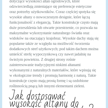
dotyczące wysokości altan ogrodowych, które
odzwierciedlają zmieniające się preferencje estetyczne
oraz potrzeby użytkowników. Coraz częściej spotyka się
wysokie altany o nowoczesnym designie, które łączą
funkcjonalność z elegancją. Takie konstrukcje często mają
duże przeszklenia lub otwarte przestrzenie, co pozwala na
maksymalne wykorzystanie naturalnego światła oraz
widoków na otaczający krajobraz. Wysokie dachy stają się
popularne także ze względu na możliwość tworzenia
dodatkowych stref użytkowych; pod takim dachem można
umieścić strefę wypoczynkową czy nawet jadalnię na
świeżym powietrzu. Z drugiej strony rośnie
zainteresowanie tradycyjnymi niskimi altanami
wykonanymi z naturalnych materiałów, które wpisują się
w ekologiczne trendy i promują harmonię z naturą. Takie
konstrukcje często mają prostą formę i są ozdobione
roślinnością pnącą lub innymi elementami zieleni.
Jak dostosować
wysokość altany do