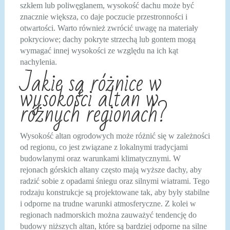
szkłem lub poliwęglanem, wysokość dachu może być
znacznie większa, co daje poczucie przestronności i
otwartości. Warto również zwrócić uwagę na materiały
pokryciowe; dachy pokryte strzechą lub gontem mogą
wymagać innej wysokości ze względu na ich kąt
nachylenia.
Jakie są różnice w
wysokości altan w
różnych regionach?
Wysokość altan ogrodowych może różnić się w zależności
od regionu, co jest związane z lokalnymi tradycjami
budowlanymi oraz warunkami klimatycznymi. W
rejonach górskich altany często mają wyższe dachy, aby
radzić sobie z opadami śniegu oraz silnymi wiatrami. Tego
rodzaju konstrukcje są projektowane tak, aby były stabilne
i odporne na trudne warunki atmosferyczne. Z kolei w
regionach nadmorskich można zauważyć tendencję do
budowy niższych altan, które są bardziej odporne na silne