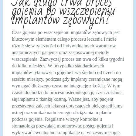
Jak długo trwa proces
gojenia po wszczepieniu
implantów zębowych?
Czas gojenia po wszczepieniu implantów zębowych jest
kluczowym elementem całego procesu leczenia i może
różnić się w zależności od indywidualnych warunków
anatomicznych pacjenta oraz zastosowanej metody
wszczepienia. Zazwyczaj proces ten trwa od kilku tygodni
do kilku miesięcy. W przypadku standardowych
implantów tytanowych gojenie trwa średnio od trzech do
sześciu miesięcy, podczas gdy implanty ceramiczne mogą
wymagać dłuższego czasu na integrację z kością. W tym
czasie dochodzi do procesu osteointegracji, czyli zrastania
się implantu z tkanką kostną. Ważne jest, aby pacjent
przestrzegał zaleceń lekarza dotyczących pielęgnacji jamy
ustnej oraz unikał nadmiernego obciążania implantu
podczas gojenia. Regularne wizyty kontrolne u
stomatologa pozwalają monitorować postęp gojenia i
wykrywać ewentualne komplikacje na wczesnym etapie.