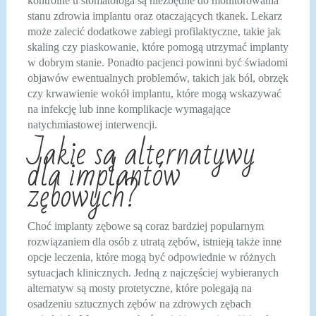
kontrolne u stomatologa są niezbędne do monitorowania
stanu zdrowia implantu oraz otaczających tkanek. Lekarz
może zalecić dodatkowe zabiegi profilaktyczne, takie jak
skaling czy piaskowanie, które pomogą utrzymać implanty
w dobrym stanie. Ponadto pacjenci powinni być świadomi
objawów ewentualnych problemów, takich jak ból, obrzęk
czy krwawienie wokół implantu, które mogą wskazywać
na infekcję lub inne komplikacje wymagające
natychmiastowej interwencji.
Jakie są alternatywy
dla implantów
zębowych?
Choć implanty zębowe są coraz bardziej popularnym
rozwiązaniem dla osób z utratą zębów, istnieją także inne
opcje leczenia, które mogą być odpowiednie w różnych
sytuacjach klinicznych. Jedną z najczęściej wybieranych
alternatyw są mosty protetyczne, które polegają na
osadzeniu sztucznych zębów na zdrowych zębach