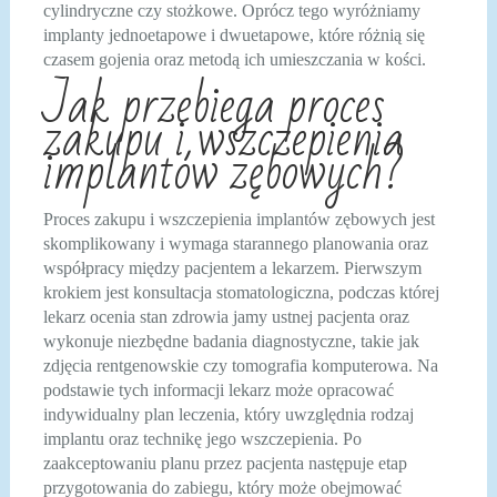
cylindryczne czy stożkowe. Oprócz tego wyróżniamy
implanty jednoetapowe i dwuetapowe, które różnią się
czasem gojenia oraz metodą ich umieszczania w kości.
Jak przebiega proces
zakupu i wszczepienia
implantów zębowych?
Proces zakupu i wszczepienia implantów zębowych jest
skomplikowany i wymaga starannego planowania oraz
współpracy między pacjentem a lekarzem. Pierwszym
krokiem jest konsultacja stomatologiczna, podczas której
lekarz ocenia stan zdrowia jamy ustnej pacjenta oraz
wykonuje niezbędne badania diagnostyczne, takie jak
zdjęcia rentgenowskie czy tomografia komputerowa. Na
podstawie tych informacji lekarz może opracować
indywidualny plan leczenia, który uwzględnia rodzaj
implantu oraz technikę jego wszczepienia. Po
zaakceptowaniu planu przez pacjenta następuje etap
przygotowania do zabiegu, który może obejmować