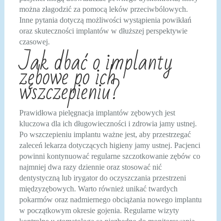
można złagodzić za pomocą leków przeciwbólowych.
Inne pytania dotyczą możliwości wystąpienia powikłań
oraz skuteczności implantów w dłuższej perspektywie
czasowej.
Jak dbać o implanty
zębowe po ich
wszczepieniu?
Prawidłowa pielęgnacja implantów zębowych jest
kluczowa dla ich długowieczności i zdrowia jamy ustnej.
Po wszczepieniu implantu ważne jest, aby przestrzegać
zaleceń lekarza dotyczących higieny jamy ustnej. Pacjenci
powinni kontynuować regularne szczotkowanie zębów co
najmniej dwa razy dziennie oraz stosować nić
dentystyczną lub irygator do oczyszczania przestrzeni
międzyzębowych. Warto również unikać twardych
pokarmów oraz nadmiernego obciążania nowego implantu
w początkowym okresie gojenia. Regularne wizyty