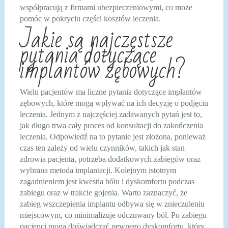
współpracują z firmami ubezpieczeniowymi, co może
pomóc w pokryciu części kosztów leczenia.
Jakie są najczęstsze
pytania dotyczące
implantów zębowych?
Wielu pacjentów ma liczne pytania dotyczące implantów
zębowych, które mogą wpływać na ich decyzję o podjęciu
leczenia. Jednym z najczęściej zadawanych pytań jest to,
jak długo trwa cały proces od konsultacji do zakończenia
leczenia. Odpowiedź na to pytanie jest złożona, ponieważ
czas ten zależy od wielu czynników, takich jak stan
zdrowia pacjenta, potrzeba dodatkowych zabiegów oraz
wybrana metoda implantacji. Kolejnym istotnym
zagadnieniem jest kwestia bólu i dyskomfortu podczas
zabiegu oraz w trakcie gojenia. Warto zaznaczyć, że
zabieg wszczepienia implantu odbywa się w znieczuleniu
miejscowym, co minimalizuje odczuwany ból. Po zabiegu
pacjenci mogą doświadczać pewnego dyskomfortu, który