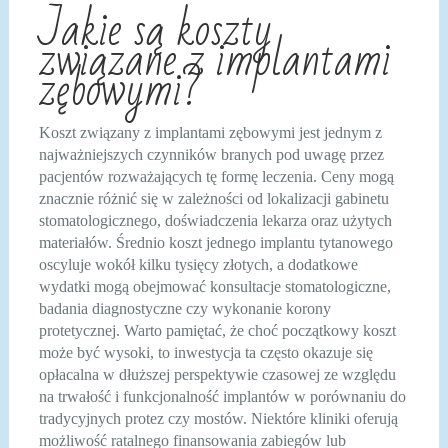
Jakie są koszty
związane z implantami
zębowymi?
Koszt związany z implantami zębowymi jest jednym z
najważniejszych czynników branych pod uwagę przez
pacjentów rozważających tę formę leczenia. Ceny mogą
znacznie różnić się w zależności od lokalizacji gabinetu
stomatologicznego, doświadczenia lekarza oraz użytych
materiałów. Średnio koszt jednego implantu tytanowego
oscyluje wokół kilku tysięcy złotych, a dodatkowe
wydatki mogą obejmować konsultacje stomatologiczne,
badania diagnostyczne czy wykonanie korony
protetycznej. Warto pamiętać, że choć początkowy koszt
może być wysoki, to inwestycja ta często okazuje się
opłacalna w dłuższej perspektywie czasowej ze względu
na trwałość i funkcjonalność implantów w porównaniu do
tradycyjnych protez czy mostów. Niektóre kliniki oferują
możliwość ratalnego finansowania zabiegów lub