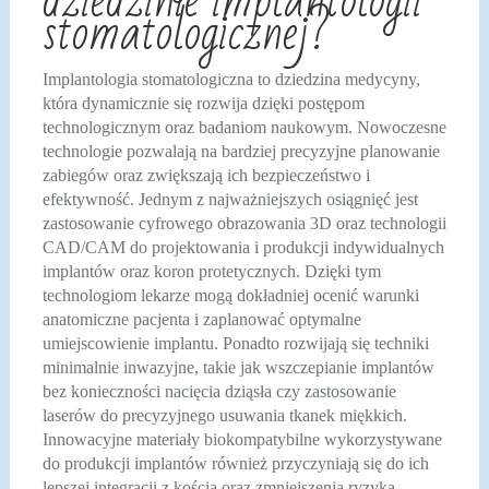
dziedzinie implantologii
stomatologicznej?
Implantologia stomatologiczna to dziedzina medycyny,
która dynamicznie się rozwija dzięki postępom
technologicznym oraz badaniom naukowym. Nowoczesne
technologie pozwalają na bardziej precyzyjne planowanie
zabiegów oraz zwiększają ich bezpieczeństwo i
efektywność. Jednym z najważniejszych osiągnięć jest
zastosowanie cyfrowego obrazowania 3D oraz technologii
CAD/CAM do projektowania i produkcji indywidualnych
implantów oraz koron protetycznych. Dzięki tym
technologiom lekarze mogą dokładniej ocenić warunki
anatomiczne pacjenta i zaplanować optymalne
umiejscowienie implantu. Ponadto rozwijają się techniki
minimalnie inwazyjne, takie jak wszczepianie implantów
bez konieczności nacięcia dziąsła czy zastosowanie
laserów do precyzyjnego usuwania tkanek miękkich.
Innowacyjne materiały biokompatybilne wykorzystywane
do produkcji implantów również przyczyniają się do ich
lepszej integracji z kością oraz zmniejszenia ryzyka