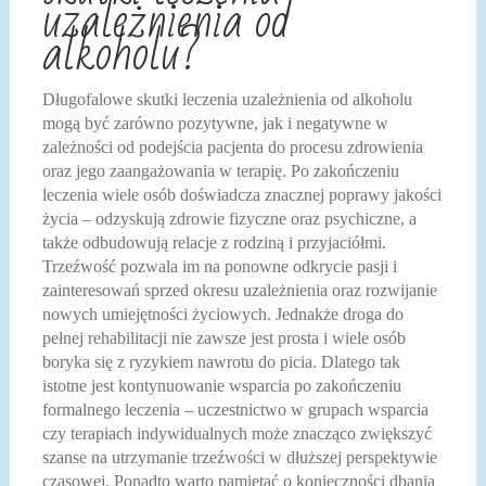
uzależnienia od
alkoholu?
Długofalowe skutki leczenia uzależnienia od alkoholu
mogą być zarówno pozytywne, jak i negatywne w
zależności od podejścia pacjenta do procesu zdrowienia
oraz jego zaangażowania w terapię. Po zakończeniu
leczenia wiele osób doświadcza znacznej poprawy jakości
życia – odzyskują zdrowie fizyczne oraz psychiczne, a
także odbudowują relacje z rodziną i przyjaciółmi.
Trzeźwość pozwala im na ponowne odkrycie pasji i
zainteresowań sprzed okresu uzależnienia oraz rozwijanie
nowych umiejętności życiowych. Jednakże droga do
pełnej rehabilitacji nie zawsze jest prosta i wiele osób
boryka się z ryzykiem nawrotu do picia. Dlatego tak
istotne jest kontynuowanie wsparcia po zakończeniu
formalnego leczenia – uczestnictwo w grupach wsparcia
czy terapiach indywidualnych może znacząco zwiększyć
szanse na utrzymanie trzeźwości w dłuższej perspektywie
czasowej. Ponadto warto pamiętać o konieczności dbania