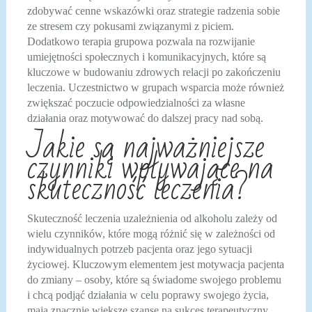
zdobywać cenne wskazówki oraz strategie radzenia sobie
ze stresem czy pokusami związanymi z piciem.
Dodatkowo terapia grupowa pozwala na rozwijanie
umiejętności społecznych i komunikacyjnych, które są
kluczowe w budowaniu zdrowych relacji po zakończeniu
leczenia. Uczestnictwo w grupach wsparcia może również
zwiększać poczucie odpowiedzialności za własne
działania oraz motywować do dalszej pracy nad sobą.
Jakie są najważniejsze
czynniki wpływające na
skuteczność leczenia?
Skuteczność leczenia uzależnienia od alkoholu zależy od
wielu czynników, które mogą różnić się w zależności od
indywidualnych potrzeb pacjenta oraz jego sytuacji
życiowej. Kluczowym elementem jest motywacja pacjenta
do zmiany – osoby, które są świadome swojego problemu
i chcą podjąć działania w celu poprawy swojego życia,
mają znacznie większe szanse na sukces terapeutyczny.