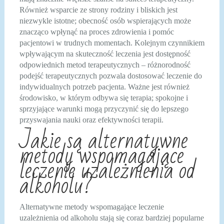
Również wsparcie ze strony rodziny i bliskich jest
niezwykle istotne; obecność osób wspierających może
znacząco wpłynąć na proces zdrowienia i pomóc
pacjentowi w trudnych momentach. Kolejnym czynnikiem
wpływającym na skuteczność leczenia jest dostępność
odpowiednich metod terapeutycznych – różnorodność
podejść terapeutycznych pozwala dostosować leczenie do
indywidualnych potrzeb pacjenta. Ważne jest również
środowisko, w którym odbywa się terapia; spokojne i
sprzyjające warunki mogą przyczynić się do lepszego
przyswajania nauki oraz efektywności terapii.
Jakie są alternatywne
metody wspomagające
leczenie uzależnienia od
alkoholu?
Alternatywne metody wspomagające leczenie
uzależnienia od alkoholu stają się coraz bardziej popularne