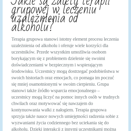
Jakie są zalety terapii
grupowej w leczeniu
uzależnienia od
alkoholu?
Terapia grupowa stanowi istotny element procesu leczenia
uzależnienia od alkoholu i oferuje wiele korzyści dla
uczestników. Przede wszystkim umożliwia osobom
borykającym się z problemem dzielenie się swoimi
doświadczeniami w bezpiecznym i wspierającym
środowisku. Uczestnicy mogą dostrzegać podobieństwa w
swoich historiach oraz emocjach, co pomaga im poczuć
się mniej osamotnionymi w swoim cierpieniu. Grupa
stanowi także źródło wsparcia emocjonalnego –
uczestnicy mogą liczyć na pomoc innych osób w trudnych
chwilach oraz motywować się nawzajem do
kontynuowania walki z nałogiem. Terapia grupowa
sprzyja także nauce nowych umiejętności radzenia sobie z
wyzwaniami życia codziennego bez uciekania się do
alkoholu. Dzięki interakcji z innymi uczestnikami można