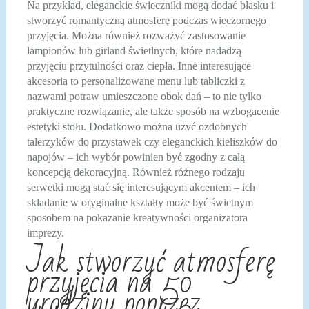
Na przykład, eleganckie świeczniki mogą dodać blasku i
stworzyć romantyczną atmosferę podczas wieczornego
przyjęcia. Można również rozważyć zastosowanie
lampionów lub girland świetlnych, które nadadzą
przyjęciu przytulności oraz ciepła. Inne interesujące
akcesoria to personalizowane menu lub tabliczki z
nazwami potraw umieszczone obok dań – to nie tylko
praktyczne rozwiązanie, ale także sposób na wzbogacenie
estetyki stołu. Dodatkowo można użyć ozdobnych
talerzyków do przystawek czy eleganckich kieliszków do
napojów – ich wybór powinien być zgodny z całą
koncepcją dekoracyjną. Również różnego rodzaju
serwetki mogą stać się interesującym akcentem – ich
składanie w oryginalne kształty może być świetnym
sposobem na pokazanie kreatywności organizatora
imprezy.
Jak stworzyć atmosferę
przyjęcia na 50
urodziny poprzez