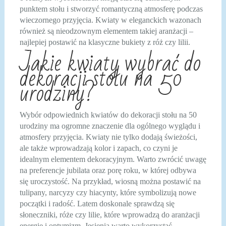
punktem stołu i stworzyć romantyczną atmosferę podczas
wieczornego przyjęcia. Kwiaty w eleganckich wazonach
również są nieodzownym elementem takiej aranżacji –
najlepiej postawić na klasyczne bukiety z róż czy lilii.
Jakie kwiaty wybrać do
dekoracji stołu na 50
urodziny?
Wybór odpowiednich kwiatów do dekoracji stołu na 50
urodziny ma ogromne znaczenie dla ogólnego wyglądu i
atmosfery przyjęcia. Kwiaty nie tylko dodają świeżości,
ale także wprowadzają kolor i zapach, co czyni je
idealnym elementem dekoracyjnym. Warto zwrócić uwagę
na preferencje jubilata oraz porę roku, w której odbywa
się uroczystość. Na przykład, wiosną można postawić na
tulipany, narcyzy czy hiacynty, które symbolizują nowe
początki i radość. Latem doskonale sprawdzą się
słoneczniki, róże czy lilie, które wprowadzą do aranżacji
energię i optymizm. Jesienią warto wykorzystać