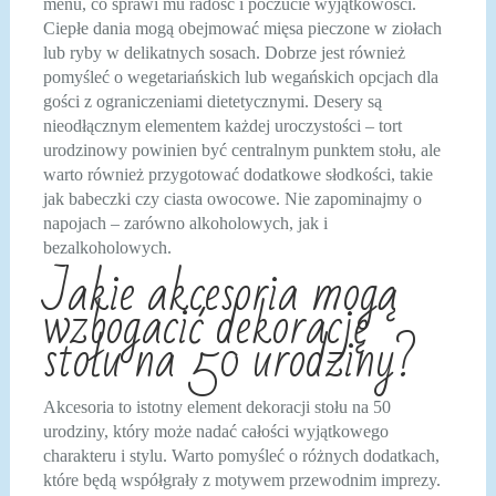
menu, co sprawi mu radość i poczucie wyjątkowości.
Ciepłe dania mogą obejmować mięsa pieczone w ziołach
lub ryby w delikatnych sosach. Dobrze jest również
pomyśleć o wegetariańskich lub wegańskich opcjach dla
gości z ograniczeniami dietetycznymi. Desery są
nieodłącznym elementem każdej uroczystości – tort
urodzinowy powinien być centralnym punktem stołu, ale
warto również przygotować dodatkowe słodkości, takie
jak babeczki czy ciasta owocowe. Nie zapominajmy o
napojach – zarówno alkoholowych, jak i
bezalkoholowych.
Jakie akcesoria mogą
wzbogacić dekorację
stołu na 50 urodziny?
Akcesoria to istotny element dekoracji stołu na 50
urodziny, który może nadać całości wyjątkowego
charakteru i stylu. Warto pomyśleć o różnych dodatkach,
które będą współgrały z motywem przewodnim imprezy.