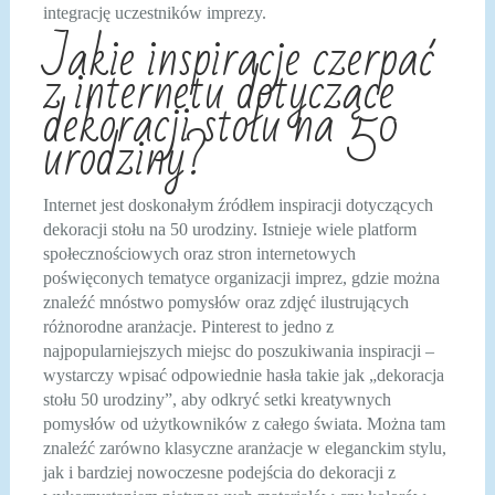
integrację uczestników imprezy.
Jakie inspiracje czerpać
z internetu dotyczące
dekoracji stołu na 50
urodziny?
Internet jest doskonałym źródłem inspiracji dotyczących
dekoracji stołu na 50 urodziny. Istnieje wiele platform
społecznościowych oraz stron internetowych
poświęconych tematyce organizacji imprez, gdzie można
znaleźć mnóstwo pomysłów oraz zdjęć ilustrujących
różnorodne aranżacje. Pinterest to jedno z
najpopularniejszych miejsc do poszukiwania inspiracji –
wystarczy wpisać odpowiednie hasła takie jak „dekoracja
stołu 50 urodziny”, aby odkryć setki kreatywnych
pomysłów od użytkowników z całego świata. Można tam
znaleźć zarówno klasyczne aranżacje w eleganckim stylu,
jak i bardziej nowoczesne podejścia do dekoracji z