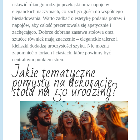
ustawić różnego rodzaju przekąski oraz napoje w
eleganckich naczyniach, co zachęci gości do wspólnego
biesiadowania. Warto zadbać o estetykę podania potraw i
napojów, aby całość prezentowała się apetycznie i
zachęcająco. Dobrze dobrana zastawa stołowa oraz
sztućce również mają znaczenie – eleganckie talerze i
kieliszki dodadzą uroczystości szyku. Nie można
zapomnieć o tortach i ciastach, które powinny być
centralnym punktem stołu.
Jakie tematyczne
pomysły na dekorację
stołu na 50 urodziny?