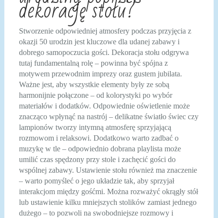
dekorację stołu?
Stworzenie odpowiedniej atmosfery podczas przyjęcia z
okazji 50 urodzin jest kluczowe dla udanej zabawy i
dobrego samopoczucia gości. Dekoracja stołu odgrywa
tutaj fundamentalną rolę – powinna być spójna z
motywem przewodnim imprezy oraz gustem jubilata.
Ważne jest, aby wszystkie elementy były ze sobą
harmonijnie połączone – od kolorystyki po wybór
materiałów i dodatków. Odpowiednie oświetlenie może
znacząco wpłynąć na nastrój – delikatne światło świec czy
lampionów tworzy intymną atmosferę sprzyjającą
rozmowom i relaksowi. Dodatkowo warto zadbać o
muzykę w tle – odpowiednio dobrana playlista może
umilić czas spędzony przy stole i zachęcić gości do
wspólnej zabawy. Ustawienie stołu również ma znaczenie
– warto pomyśleć o jego układzie tak, aby sprzyjał
interakcjom między gośćmi. Można rozważyć okrągły stół
lub ustawienie kilku mniejszych stolików zamiast jednego
dużego – to pozwoli na swobodniejsze rozmowy i