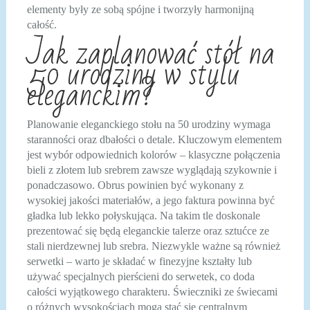
elementy były ze sobą spójne i tworzyły harmonijną
całość.
Jak zaplanować stół na
50 urodziny w stylu
eleganckim?
Planowanie eleganckiego stołu na 50 urodziny wymaga
staranności oraz dbałości o detale. Kluczowym elementem
jest wybór odpowiednich kolorów – klasyczne połączenia
bieli z złotem lub srebrem zawsze wyglądają szykownie i
ponadczasowo. Obrus powinien być wykonany z
wysokiej jakości materiałów, a jego faktura powinna być
gładka lub lekko połyskująca. Na takim tle doskonale
prezentować się będą eleganckie talerze oraz sztućce ze
stali nierdzewnej lub srebra. Niezwykle ważne są również
serwetki – warto je składać w finezyjne kształty lub
używać specjalnych pierścieni do serwetek, co doda
całości wyjątkowego charakteru. Świeczniki ze świecami
o różnych wysokościach mogą stać się centralnym