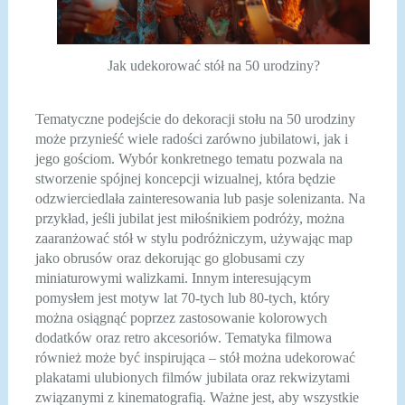
Jak udekorować stół na 50 urodziny?
Tematyczne podejście do dekoracji stołu na 50 urodziny
może przynieść wiele radości zarówno jubilatowi, jak i
jego gościom. Wybór konkretnego tematu pozwala na
stworzenie spójnej koncepcji wizualnej, która będzie
odzwierciedlała zainteresowania lub pasje solenizanta. Na
przykład, jeśli jubilat jest miłośnikiem podróży, można
zaaranżować stół w stylu podróżniczym, używając map
jako obrusów oraz dekorując go globusami czy
miniaturowymi walizkami. Innym interesującym
pomysłem jest motyw lat 70-tych lub 80-tych, który
można osiągnąć poprzez zastosowanie kolorowych
dodatków oraz retro akcesoriów. Tematyka filmowa
również może być inspirująca – stół można udekorować
plakatami ulubionych filmów jubilata oraz rekwizytami
związanymi z kinematografią. Ważne jest, aby wszystkie