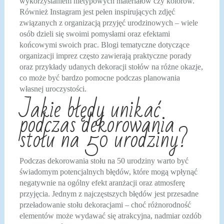
wykorzystaniem nietypowych materiałów czy kolorów.
Również Instagram jest pełen inspirujących zdjęć
związanych z organizacją przyjęć urodzinowych – wiele
osób dzieli się swoimi pomysłami oraz efektami
końcowymi swoich prac. Blogi tematyczne dotyczące
organizacji imprez często zawierają praktyczne porady
oraz przykłady udanych dekoracji stołów na różne okazje,
co może być bardzo pomocne podczas planowania
własnej uroczystości.
Jakie błędy unikać
podczas dekorowania
stołu na 50 urodziny?
Podczas dekorowania stołu na 50 urodziny warto być
świadomym potencjalnych błędów, które mogą wpłynąć
negatywnie na ogólny efekt aranżacji oraz atmosferę
przyjęcia. Jednym z najczęstszych błędów jest przesadne
przeładowanie stołu dekoracjami – choć różnorodność
elementów może wydawać się atrakcyjna, nadmiar ozdób