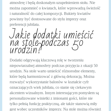
atmosferę i będą doskonałym uzupełnieniem stołu. Nie
można zapomnieć o kwiatach, które wprowadzą świeżość
i naturalność do całej kompozycji. Bukiety kwiatów
powinny być dostosowane do stylu imprezy oraz
preferencji jubilata.
Jakie dodatki umieścić
na stole podczas 50
urodzin?
Dodatki odgrywają kluczową rolę w tworzeniu
niepowtarzalnej atmosfery podczas przyjęcia z okazji 50
urodzin. Na stole warto umieścić różnorodne elementy,
które będą harmonizować z główną dekoracją. Można
rozważyć wykorzystanie balonów w kształcie cyfr
oznaczających wiek jubilata, co stanie się ciekawym
akcentem wizualnym. Innym interesującym pomysłem są
personalizowane winietki z imionami gości, które nie
tylko pełnią funkcję praktyczną, ale także stanowią miły
gest wobec uczestników imprezy. Na stole można również