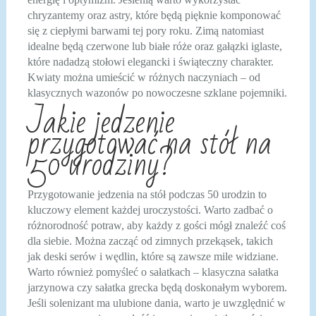
chryzantemy oraz astry, które będą pięknie komponować
się z ciepłymi barwami tej pory roku. Zimą natomiast
idealne będą czerwone lub białe róże oraz gałązki iglaste,
które nadadzą stołowi elegancki i świąteczny charakter.
Kwiaty można umieścić w różnych naczyniach – od
klasycznych wazonów po nowoczesne szklane pojemniki.
Jakie jedzenie
przygotować na stół na
50 urodziny?
Przygotowanie jedzenia na stół podczas 50 urodzin to
kluczowy element każdej uroczystości. Warto zadbać o
różnorodność potraw, aby każdy z gości mógł znaleźć coś
dla siebie. Można zacząć od zimnych przekąsek, takich
jak deski serów i wędlin, które są zawsze mile widziane.
Warto również pomyśleć o sałatkach – klasyczna sałatka
jarzynowa czy sałatka grecka będą doskonałym wyborem.
Jeśli solenizant ma ulubione dania, warto je uwzględnić w