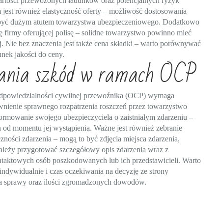
rtości przewożonych ładunków oraz potencjalnych ryzyk
jest również elastyczność oferty – możliwość dostosowania
być dużym atutem towarzystwa ubezpieczeniowego. Dodatkowo
ę firmy oferującej polisę – solidne towarzystwo powinno mieć
. Nie bez znaczenia jest także cena składki – warto porównywać
sunek jakości do ceny.
szania szkód w ramach OCP
dpowiedzialności cywilnej przewoźnika (OCP) wymaga
ewnienie sprawnego rozpatrzenia roszczeń przez towarzystwo
ormowanie swojego ubezpieczyciela o zaistniałym zdarzeniu –
od momentu jej wystąpienia. Ważne jest również zebranie
ości zdarzenia – mogą to być zdjęcia miejsca zdarzenia,
ależy przygotować szczegółowy opis zdarzenia wraz z
ntaktowych osób poszkodowanych lub ich przedstawicieli. Warto
ndywidualnie i czas oczekiwania na decyzję ze strony
ia sprawy oraz ilości zgromadzonych dowodów.