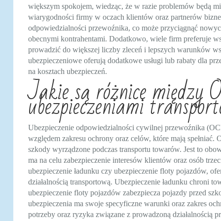
większym spokojem, wiedząc, że w razie problemów będą miel
wiarygodności firmy w oczach klientów oraz partnerów bizn
odpowiedzialności przewoźnika, co może przyciągnąć nowych
obecnymi kontrahentami. Dodatkowo, wiele firm preferuje 
prowadzić do większej liczby zleceń i lepszych warunków ws
ubezpieczeniowe oferują dodatkowe usługi lub rabaty dla p
na kosztach ubezpieczeń.
Jakie są różnice między
ubezpieczeniami transpor
Ubezpieczenie odpowiedzialności cywilnej przewoźnika (OCP
względem zakresu ochrony oraz celów, które mają spełniać. 
szkody wyrządzone podczas transportu towarów. Jest to obo
ma na celu zabezpieczenie interesów klientów oraz osób trzeci
ubezpieczenie ładunku czy ubezpieczenie floty pojazdów, of
działalnością transportową. Ubezpieczenie ładunku chroni tow
ubezpieczenie floty pojazdów zabezpiecza pojazdy przed sz
ubezpieczenia ma swoje specyficzne warunki oraz zakres och
potrzeby oraz ryzyka związane z prowadzoną działalnością p