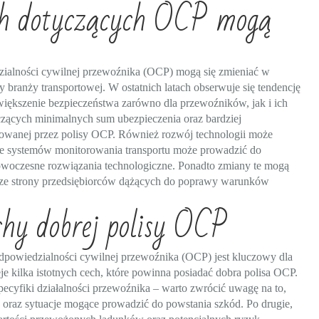
ch dotyczących OCP mogą
ialności cywilnej przewoźnika (OCP) mogą się zmieniać w
 branży transportowej. W ostatnich latach obserwuje się tendencję
ększenie bezpieczeństwa zarówno dla przewoźników, jak i ich
czących minimalnych sum ubezpieczenia oraz bardziej
wanej przez polisy OCP. Również rozwój technologii może
e systemów monitorowania transportu może prowadzić do
nowoczesne rozwiązania technologiczne. Ponadto zmiany te mogą
u ze strony przedsiębiorców dążących do poprawy warunków
chy dobrej polisy OCP
powiedzialności cywilnej przewoźnika (OCP) jest kluczowy dla
eje kilka istotnych cech, które powinna posiadać dobra polisa OCP.
ecyfiki działalności przewoźnika – warto zwrócić uwagę na to,
 oraz sytuacje mogące prowadzić do powstania szkód. Po drugie,