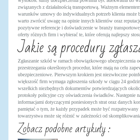
wysokość sumy ubezpieczenia powinna być adekwatna do wa
związanych z działalnością transportową. Ważnym elementem 
warunków umowy do indywidualnych potrzeb klienta może 
warto zwrócić uwagę na opinie innych klientów oraz reputacj
pozytywne referencje i doświadczenie w branży transportowej
oferty różnych firm i wybierać te, które oferują najlepszy sto
Jakie są procedury zgła
Zgłaszanie szkód w ramach obowiązkowego ubezpieczenia o
przestrzegania określonych procedur, które mają na celu zap
ubezpieczeniowe. Pierwszym krokiem jest niezwłoczne poinf
większość firm wymaga zgłoszenia szkody w ciągu 24 godzin 
wszelkich niezbędnych dokumentów potwierdzających okoliczn
protokoły policyjne czy oświadczenia świadków. Następnie n
informacjami dotyczącymi poniesionych strat oraz danych ko
pamiętać o tym, że każdy przypadek może być rozpatrywany i
towarzystwa może się różnić w zależności od skomplikowan
Zobacz podobne artykuły :