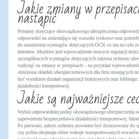
Jakie zmiany w przepisa
nastąpić
Przepisy dotyczące obowiązkowego ubezpieczenia odpowiedz
odpowiedzi na zmieniające się warunki rynkowe oraz potrzeby
do zaostrzenia wymogów dotyczących OCP, co ma na celu zwi
klientów. Możliwe jest wprowadzenie nowych regulacji doty
szczegółowych wymogów dotyczących zakresu ochrony ofero
wpłynąć na zmiany w przepisach – na przykład wprowadzeni
obniżenia składek ubezpieczeniowych dla firm stosujących 
być wynikiem działań organizacji branżowych oraz lobbing
działalności transportowej.
Jakie są najważniejsze ce
Wybór odpowiedniej polisy obowiązkowego ubezpieczenia od
zapewnienia bezpieczeństwa działalności transportowej. Istni
Po pierwsze, zakres ochrony powinien być dostosowany do sp
czy polisa obejmuje różne rodzaje transportowanych towarów