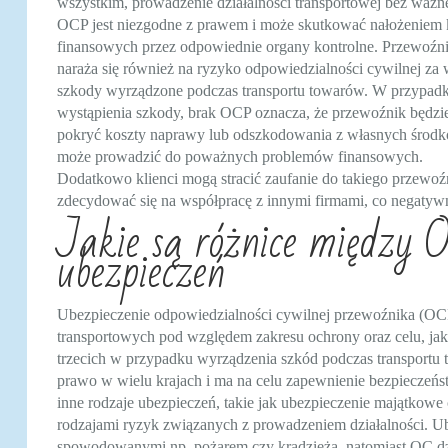
wszystkim, prowadzenie działalności transportowej bez ważne
OCP jest niezgodne z prawem i może skutkować nałożeniem 
finansowych przez odpowiednie organy kontrolne. Przewoźn
naraża się również na ryzyko odpowiedzialności cywilnej za 
szkody wyrządzone podczas transportu towarów. W przypad
wystąpienia szkody, brak OCP oznacza, że przewoźnik będzi
pokryć koszty naprawy lub odszkodowania z własnych środk
może prowadzić do poważnych problemów finansowych.
Dodatkowo klienci mogą stracić zaufanie do takiego przewoźn
zdecydować się na współpracę z innymi firmami, co negatywni
Jakie są różnice między 
ubezpieczeń
Ubezpieczenie odpowiedzialności cywilnej przewoźnika (OCP)
transportowych pod względem zakresu ochrony oraz celu, ja
trzecich w przypadku wyrządzenia szkód podczas transportu
prawo w wielu krajach i ma na celu zapewnienie bezpieczeńs
inne rodzaje ubezpieczeń, takie jak ubezpieczenie majątkowe
rodzajami ryzyk związanych z prowadzeniem działalności. U
spowodowanymi np. pożarem czy kradzieżą, natomiast OC dzi