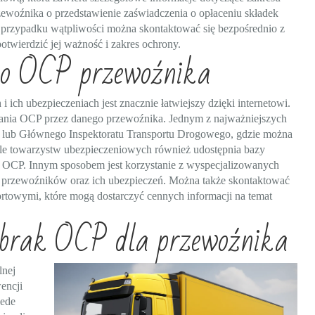
ewoźnika o przedstawienie zaświadczenia o opłaceniu składek
W przypadku wątpliwości można skontaktować się bezpośrednio z
twierdzić jej ważność i zakres ochrony.
e o OCP przewoźnika
 ich ubezpieczeniach jest znacznie łatwiejszy dzięki internetowi.
adania OCP przez danego przewoźnika. Jednym z najważniejszych
go lub Głównego Inspektoratu Transportu Drogowego, gdzie można
Wiele towarzystw ubezpieczeniowych również udostępnia bazy
y OCP. Innym sposobem jest korzystanie z wyspecjalizowanych
cji przewoźników oraz ich ubezpieczeń. Można także skontaktować
ortowymi, które mogą dostarczyć cennych informacji na temat
e brak OCP dla przewoźnika
lnej
encji
zede