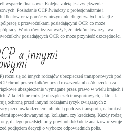
i wsparcie finansowe. Kolejną zaletą jest zwiększenie
esowych. Posiadanie OCP świadczy o profesjonalizmie i
 klientów oraz pomóc w utrzymaniu długotrwałych relacji z
współpracę z przewoźnikami posiadającymi OCP, co może
półpracy. Warto również zauważyć, że niektóre towarzystwa
rzewoźników posiadających OCP, co może przynieść oszczędności
 OCP a innymi
towymi
) różni się od innych rodzajów ubezpieczeń transportowych pod
OCP chroni przewoźników przed roszczeniami osób trzecich za
wiązkowe ubezpieczenie wymagane przez prawo w wielu krajach i
ch. Z kolei inne rodzaje ubezpieczeń transportowych, takie jak
erują ochronę przed innymi rodzajami ryzyk związanych z
ary przed uszkodzeniem lub utratą podczas transportu, natomiast
kodami spowodowanymi np. kolizjami czy kradzieżą. Każdy rodzaj
rony, dlatego przedsiębiorcy powinni dokładnie analizować swoje
rzed podjęciem decyzji o wyborze odpowiednich polis.