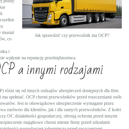
j polisy
kar
ik
wszelkie
ku
e musiał
Jak sprawdzić czy przewoźnik ma OCP?
ów, co
ika i
e wpłynie na reputację przedsiębiorstwa.
OCP a innymi rodzajami
 różni się od innych rodzajów ubezpieczeń dostępnych dla firm
ki ma spełniać. OCP chroni przewoźników przed roszczeniami osób
 towarów. Jest to obowiązkowe ubezpieczenie wymagane przez
twa zarówno dla klientów, jak i dla samych przewoźników. Z kolei
 czy OC działalności gospodarczej, oferują ochronę przed innymi
bezpieczenie majątkowe chroni mienie firmy przed szkodami
ałalności gospodarczej zabezpiecza przed roszczeniami