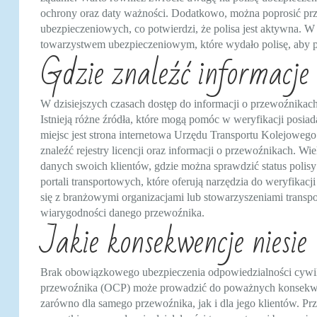
ochrony oraz daty ważności. Dodatkowo, można poprosić prz
ubezpieczeniowych, co potwierdzi, że polisa jest aktywna. 
towarzystwem ubezpieczeniowym, które wydało polisę, aby po
Gdzie znaleźć informacj
W dzisiejszych czasach dostęp do informacji o przewoźnikach i
Istnieją różne źródła, które mogą pomóc w weryfikacji posi
miejsc jest strona internetowa Urzędu Transportu Kolejowe
znaleźć rejestry licencji oraz informacji o przewoźnikach. 
danych swoich klientów, gdzie można sprawdzić status polis
portali transportowych, które oferują narzędzia do weryfika
się z branżowymi organizacjami lub stowarzyszeniami transp
wiarygodności danego przewoźnika.
Jakie konsekwencje niesi
Brak obowiązkowego ubezpieczenia odpowiedzialności cywi
przewoźnika (OCP) może prowadzić do poważnych konsekw
zarówno dla samego przewoźnika, jak i dla jego klientów. Pr