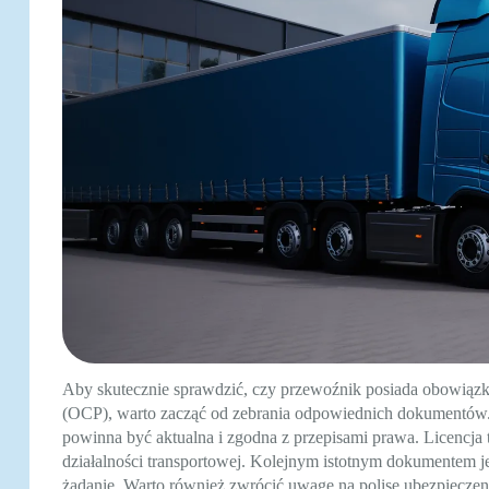
Aby skutecznie sprawdzić, czy przewoźnik posiada obowiąz
(OCP), warto zacząć od zebrania odpowiednich dokumentów.
powinna być aktualna i zgodna z przepisami prawa. Licencj
działalności transportowej. Kolejnym istotnym dokumentem 
żądanie. Warto również zwrócić uwagę na polisę ubezpieczen