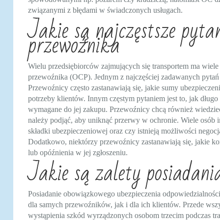
związanymi z błędami w świadczonych usługach.
Jakie są najczęstsze pyt
przewoźnika
Wielu przedsiębiorców zajmujących się transportem ma wiele
przewoźnika (OCP). Jednym z najczęściej zadawanych pytań 
Przewoźnicy często zastanawiają się, jakie sumy ubezpieczen
potrzeby klientów. Innym częstym pytaniem jest to, jak dług
wymagane do jej zakupu. Przewoźnicy chcą również wiedzieć,
należy podjąć, aby uniknąć przerwy w ochronie. Wiele osób i
składki ubezpieczeniowej oraz czy istnieją możliwości ne
Dodatkowo, niektórzy przewoźnicy zastanawiają się, jakie 
lub opóźnienia w jej zgłoszeniu.
Jakie są zalety posiadan
Posiadanie obowiązkowego ubezpieczenia odpowiedzialności
dla samych przewoźników, jak i dla ich klientów. Przede w
wystąpienia szkód wyrządzonych osobom trzecim podczas tra