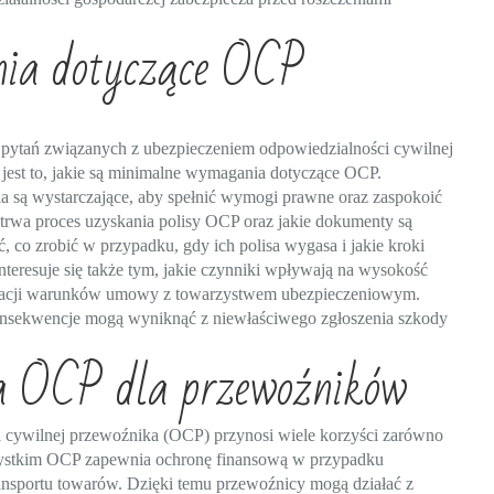
ania dotyczące OCP
 pytań związanych z ubezpieczeniem odpowiedzialności cywilnej
jest to, jakie są minimalne wymagania dotyczące OCP.
ia są wystarczające, aby spełnić wymogi prawne oraz zaspokoić
o trwa proces uzyskania polisy OCP oraz jakie dokumenty są
 co zrobić w przypadku, gdy ich polisa wygasa i jakie kroki
nteresuje się także tym, jakie czynniki wpływają na wysokość
gocjacji warunków umowy z towarzystwem ubezpieczeniowym.
konsekwencje mogą wyniknąć z niewłaściwego zgłoszenia szkody
ia OCP dla przewoźników
 cywilnej przewoźnika (OCP) przynosi wiele korzyści zarówno
szystkim OCP zapewnia ochronę finansową w przypadku
nsportu towarów. Dzięki temu przewoźnicy mogą działać z