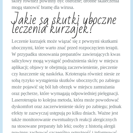
skóry również powinny być ostrożne; drobne skaleczenia
mogą stanowić bramę dla wirusa.
Jakie są skutki uboczne
leczenia kurzajek?
Leczenie kurzajek może wiązać się z pewnymi skutkami
ubocznymi, które warto znać przed rozpoczęciem terapii.
W przypadku stosowania preparatów zawierających kwas
salicylowy mogą wystąpić podrażnienia skóry w miejscu
aplikacji; objawy te obejmują zaczerwienienie, pieczenie
czy łuszczenie się naskórka. Krioterapia również niesie ze
sobą ryzyko wystąpienia skutków ubocznych; po zabiegu
może pojawić się ból lub obrzęk w miejscu zamrażania
oraz pęcherze, które wymagają odpowiedniej pielęgnacji.
Laseroterapia to kolejna metoda, która może powodować
dyskomfort oraz zaczerwienienie skóry po zabiegu; jednak
efekty te zazwyczaj ustępują po kilku dniach. Ważne jest
także monitorowanie ewentualnych reakcji alergicznych
na stosowane preparaty lub leki; osoby z historią alergii
powinny zachować szczególną ostrożność i informować