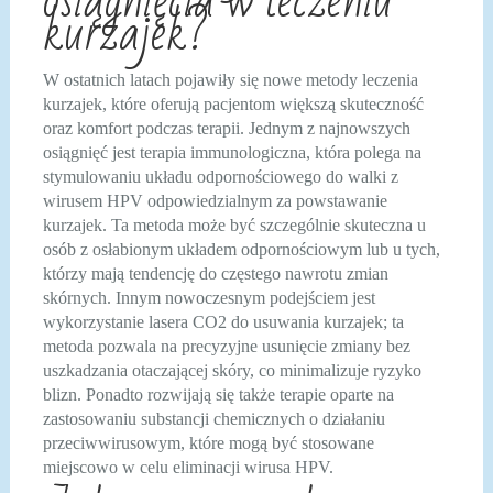
osiągnięcia w leczeniu
kurzajek?
W ostatnich latach pojawiły się nowe metody leczenia
kurzajek, które oferują pacjentom większą skuteczność
oraz komfort podczas terapii. Jednym z najnowszych
osiągnięć jest terapia immunologiczna, która polega na
stymulowaniu układu odpornościowego do walki z
wirusem HPV odpowiedzialnym za powstawanie
kurzajek. Ta metoda może być szczególnie skuteczna u
osób z osłabionym układem odpornościowym lub u tych,
którzy mają tendencję do częstego nawrotu zmian
skórnych. Innym nowoczesnym podejściem jest
wykorzystanie lasera CO2 do usuwania kurzajek; ta
metoda pozwala na precyzyjne usunięcie zmiany bez
uszkadzania otaczającej skóry, co minimalizuje ryzyko
blizn. Ponadto rozwijają się także terapie oparte na
zastosowaniu substancji chemicznych o działaniu
przeciwwirusowym, które mogą być stosowane
miejscowo w celu eliminacji wirusa HPV.