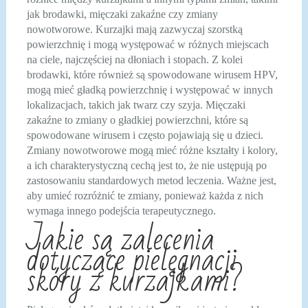
jak brodawki, mięczaki zakaźne czy zmiany
nowotworowe. Kurzajki mają zazwyczaj szorstką
powierzchnię i mogą występować w różnych miejscach
na ciele, najczęściej na dłoniach i stopach. Z kolei
brodawki, które również są spowodowane wirusem HPV,
mogą mieć gładką powierzchnię i występować w innych
lokalizacjach, takich jak twarz czy szyja. Mięczaki
zakaźne to zmiany o gładkiej powierzchni, które są
spowodowane wirusem i często pojawiają się u dzieci.
Zmiany nowotworowe mogą mieć różne kształty i kolory,
a ich charakterystyczną cechą jest to, że nie ustępują po
zastosowaniu standardowych metod leczenia. Ważne jest,
aby umieć rozróżnić te zmiany, ponieważ każda z nich
wymaga innego podejścia terapeutycznego.
Jakie są zalecenia
dotyczące pielęgnacji
skóry z kurzajkami?