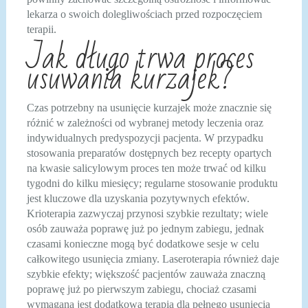
lekarza o swoich dolegliwościach przed rozpoczęciem
terapii.
Jak długo trwa proces
usuwania kurzajek?
Czas potrzebny na usunięcie kurzajek może znacznie się
różnić w zależności od wybranej metody leczenia oraz
indywidualnych predyspozycji pacjenta. W przypadku
stosowania preparatów dostępnych bez recepty opartych
na kwasie salicylowym proces ten może trwać od kilku
tygodni do kilku miesięcy; regularne stosowanie produktu
jest kluczowe dla uzyskania pozytywnych efektów.
Krioterapia zazwyczaj przynosi szybkie rezultaty; wiele
osób zauważa poprawę już po jednym zabiegu, jednak
czasami konieczne mogą być dodatkowe sesje w celu
całkowitego usunięcia zmiany. Laseroterapia również daje
szybkie efekty; większość pacjentów zauważa znaczną
poprawę już po pierwszym zabiegu, chociaż czasami
wymagana jest dodatkowa terapia dla pełnego usunięcia