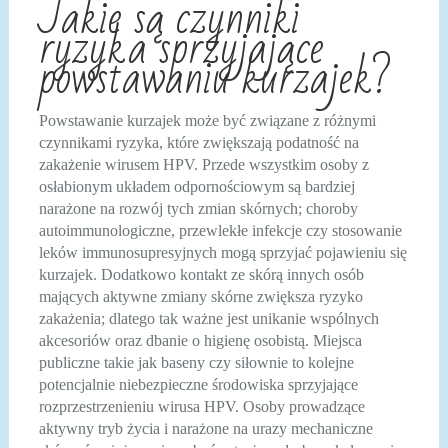
Jakie są czynniki
ryzyka sprzyjające
powstawaniu kurzajek?
Powstawanie kurzajek może być związane z różnymi
czynnikami ryzyka, które zwiększają podatność na
zakażenie wirusem HPV. Przede wszystkim osoby z
osłabionym układem odpornościowym są bardziej
narażone na rozwój tych zmian skórnych; choroby
autoimmunologiczne, przewlekłe infekcje czy stosowanie
leków immunosupresyjnych mogą sprzyjać pojawieniu się
kurzajek. Dodatkowo kontakt ze skórą innych osób
mających aktywne zmiany skórne zwiększa ryzyko
zakażenia; dlatego tak ważne jest unikanie wspólnych
akcesoriów oraz dbanie o higienę osobistą. Miejsca
publiczne takie jak baseny czy siłownie to kolejne
potencjalnie niebezpieczne środowiska sprzyjające
rozprzestrzenieniu wirusa HPV. Osoby prowadzące
aktywny tryb życia i narażone na urazy mechaniczne