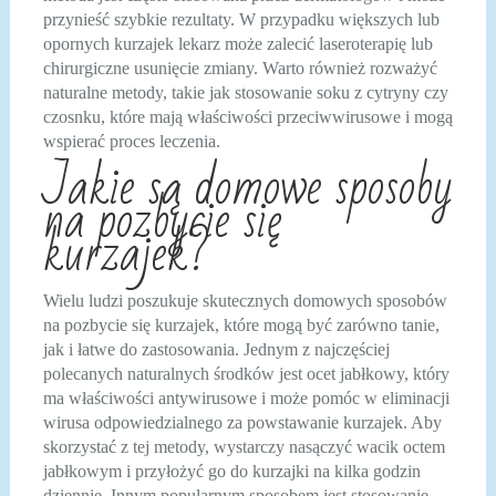
przynieść szybkie rezultaty. W przypadku większych lub
opornych kurzajek lekarz może zalecić laseroterapię lub
chirurgiczne usunięcie zmiany. Warto również rozważyć
naturalne metody, takie jak stosowanie soku z cytryny czy
czosnku, które mają właściwości przeciwwirusowe i mogą
wspierać proces leczenia.
Jakie są domowe sposoby
na pozbycie się
kurzajek?
Wielu ludzi poszukuje skutecznych domowych sposobów
na pozbycie się kurzajek, które mogą być zarówno tanie,
jak i łatwe do zastosowania. Jednym z najczęściej
polecanych naturalnych środków jest ocet jabłkowy, który
ma właściwości antywirusowe i może pomóc w eliminacji
wirusa odpowiedzialnego za powstawanie kurzajek. Aby
skorzystać z tej metody, wystarczy nasączyć wacik octem
jabłkowym i przyłożyć go do kurzajki na kilka godzin
dziennie. Innym popularnym sposobem jest stosowanie