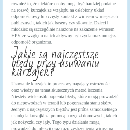
również to, że niektóre osoby mogą być bardziej podatne
na rozwój kurzajek ze względu na osłabiony układ
odpornościowy lub częsty kontakt z wirusem w miejscach
publicznych, takich jak baseny czy siłownie. Dzieci i
młodzież są szczególnie narażone na zakażenie wirusem
HPV ze względu na ich aktywny tryb życia oraz mniejszą
odporność organizmu.
Jakie są najczęstsze
błędy przy usuwaniu
kurzajek?
Usuwanie kurzajek to proces wymagający ostrożności
oraz wiedzy na temat skutecznych metod leczenia.
Niestety wiele osób popełnia błędy, które mogą prowadzić
do niepowodzeń w terapii lub pogorszenia stanu skóry.
Jednym z najczęstszych błędów jest próba samodzielnego
usunięcia kurzajki za pomocą narzędzi domowych, takich
jak nożyczki czy igły. Tego typu działania mogą
prowadzić do infekcji oraz rozprzestrzenienia wirusa na