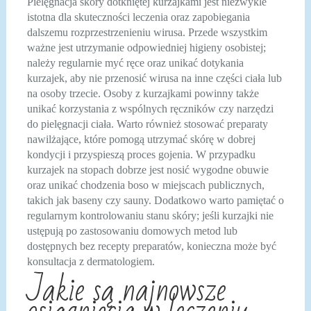
Pielęgnacja skóry dotkniętej kurzajkami jest niezwykle
istotna dla skuteczności leczenia oraz zapobiegania
dalszemu rozprzestrzenieniu wirusa. Przede wszystkim
ważne jest utrzymanie odpowiedniej higieny osobistej;
należy regularnie myć ręce oraz unikać dotykania
kurzajek, aby nie przenosić wirusa na inne części ciała lub
na osoby trzecie. Osoby z kurzajkami powinny także
unikać korzystania z wspólnych ręczników czy narzędzi
do pielęgnacji ciała. Warto również stosować preparaty
nawilżające, które pomogą utrzymać skórę w dobrej
kondycji i przyspieszą proces gojenia. W przypadku
kurzajek na stopach dobrze jest nosić wygodne obuwie
oraz unikać chodzenia boso w miejscach publicznych,
takich jak baseny czy sauny. Dodatkowo warto pamiętać o
regularnym kontrolowaniu stanu skóry; jeśli kurzajki nie
ustępują po zastosowaniu domowych metod lub
dostępnych bez recepty preparatów, konieczna może być
konsultacja z dermatologiem.
Jakie są najnowsze