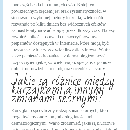
inne części ciała lub u innych osób. Kolejnym
powszechnym błędem jest brak systematyczności w
stosowaniu wybranej metody leczenia; wiele osób
rezygnuje po kilku dniach bez widocznych efektów
zamiast kontynuować terapię przez dłuższy czas. Należy
również unikać stosowania niezweryfikowanych
preparatów dostępnych w Internecie, które mogą być
nieskuteczne lub wręcz szkodliwe dla zdrowia. Warto
także pamiętać o konsultacji z dermatologiem przed
rozpoczęciem jakiejkolwiek terapii; specjalista pomoże
dobrać odpowiednią metodę oraz ocenić stan skóry.
Jakie są różnice między
kurzajkami a innymi
zmianami skórnymi?
Kurzajki to specyficzny rodzaj zmian skórnych, które
mogą być mylone z innymi dolegliwościami
dermatologicznymi. Warto zrozumieć, jakie są kluczowe
różnice między kurzajkami a innymi typami zmian, takimi