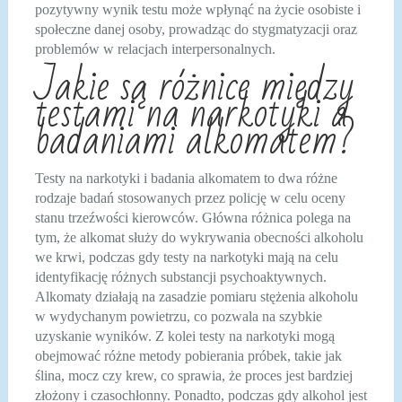
pozytywny wynik testu może wpłynąć na życie osobiste i
społeczne danej osoby, prowadząc do stygmatyzacji oraz
problemów w relacjach interpersonalnych.
Jakie są różnice między
testami na narkotyki a
badaniami alkomatem?
Testy na narkotyki i badania alkomatem to dwa różne
rodzaje badań stosowanych przez policję w celu oceny
stanu trzeźwości kierowców. Główna różnica polega na
tym, że alkomat służy do wykrywania obecności alkoholu
we krwi, podczas gdy testy na narkotyki mają na celu
identyfikację różnych substancji psychoaktywnych.
Alkomaty działają na zasadzie pomiaru stężenia alkoholu
w wydychanym powietrzu, co pozwala na szybkie
uzyskanie wyników. Z kolei testy na narkotyki mogą
obejmować różne metody pobierania próbek, takie jak
ślina, mocz czy krew, co sprawia, że proces jest bardziej
złożony i czasochłonny. Ponadto, podczas gdy alkohol jest