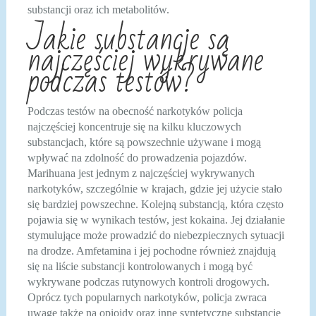
substancji oraz ich metabolitów.
Jakie substancje są
najczęściej wykrywane
podczas testów?
Podczas testów na obecność narkotyków policja
najczęściej koncentruje się na kilku kluczowych
substancjach, które są powszechnie używane i mogą
wpływać na zdolność do prowadzenia pojazdów.
Marihuana jest jednym z najczęściej wykrywanych
narkotyków, szczególnie w krajach, gdzie jej użycie stało
się bardziej powszechne. Kolejną substancją, która często
pojawia się w wynikach testów, jest kokaina. Jej działanie
stymulujące może prowadzić do niebezpiecznych sytuacji
na drodze. Amfetamina i jej pochodne również znajdują
się na liście substancji kontrolowanych i mogą być
wykrywane podczas rutynowych kontroli drogowych.
Oprócz tych popularnych narkotyków, policja zwraca
uwagę także na opioidy oraz inne syntetyczne substancje