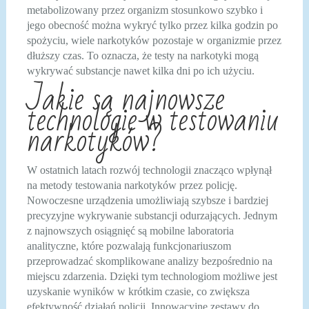
metabolizowany przez organizm stosunkowo szybko i
jego obecność można wykryć tylko przez kilka godzin po
spożyciu, wiele narkotyków pozostaje w organizmie przez
dłuższy czas. To oznacza, że testy na narkotyki mogą
wykrywać substancje nawet kilka dni po ich użyciu.
Jakie są najnowsze
technologie w testowaniu
narkotyków?
W ostatnich latach rozwój technologii znacząco wpłynął
na metody testowania narkotyków przez policję.
Nowoczesne urządzenia umożliwiają szybsze i bardziej
precyzyjne wykrywanie substancji odurzających. Jednym
z najnowszych osiągnięć są mobilne laboratoria
analityczne, które pozwalają funkcjonariuszom
przeprowadzać skomplikowane analizy bezpośrednio na
miejscu zdarzenia. Dzięki tym technologiom możliwe jest
uzyskanie wyników w krótkim czasie, co zwiększa
efektywność działań policji. Innowacyjne zestawy do