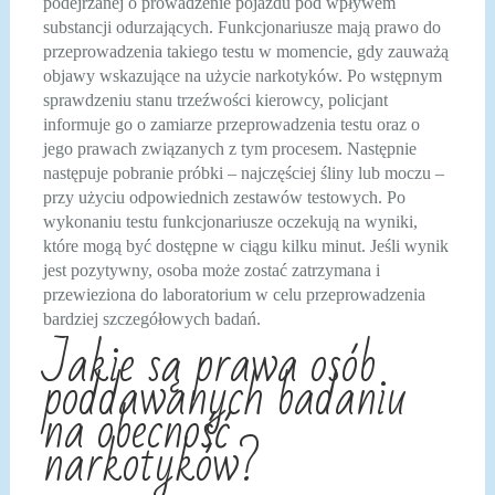
podejrzanej o prowadzenie pojazdu pod wpływem
substancji odurzających. Funkcjonariusze mają prawo do
przeprowadzenia takiego testu w momencie, gdy zauważą
objawy wskazujące na użycie narkotyków. Po wstępnym
sprawdzeniu stanu trzeźwości kierowcy, policjant
informuje go o zamiarze przeprowadzenia testu oraz o
jego prawach związanych z tym procesem. Następnie
następuje pobranie próbki – najczęściej śliny lub moczu –
przy użyciu odpowiednich zestawów testowych. Po
wykonaniu testu funkcjonariusze oczekują na wyniki,
które mogą być dostępne w ciągu kilku minut. Jeśli wynik
jest pozytywny, osoba może zostać zatrzymana i
przewieziona do laboratorium w celu przeprowadzenia
bardziej szczegółowych badań.
Jakie są prawa osób
poddawanych badaniu
na obecność
narkotyków?