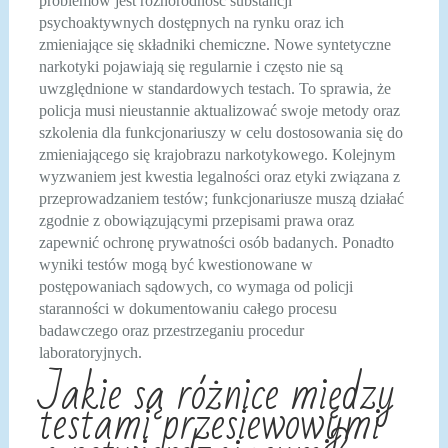
problemów jest różnorodność substancji
psychoaktywnych dostępnych na rynku oraz ich
zmieniające się składniki chemiczne. Nowe syntetyczne
narkotyki pojawiają się regularnie i często nie są
uwzględnione w standardowych testach. To sprawia, że
policja musi nieustannie aktualizować swoje metody oraz
szkolenia dla funkcjonariuszy w celu dostosowania się do
zmieniającego się krajobrazu narkotykowego. Kolejnym
wyzwaniem jest kwestia legalności oraz etyki związana z
przeprowadzaniem testów; funkcjonariusze muszą działać
zgodnie z obowiązującymi przepisami prawa oraz
zapewnić ochronę prywatności osób badanych. Ponadto
wyniki testów mogą być kwestionowane w
postępowaniach sądowych, co wymaga od policji
staranności w dokumentowaniu całego procesu
badawczego oraz przestrzeganiu procedur
laboratoryjnych.
Jakie są różnice między
testami przesiewowymi