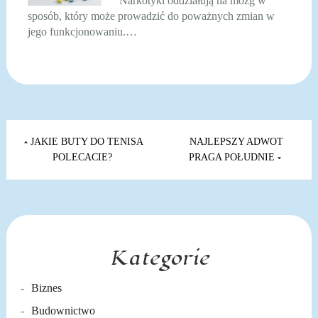
Narkotyki oddziałują na mózg w
sposób, który może prowadzić do poważnych zmian w
jego funkcjonowaniu.…
Nawigacja
wpisu
JAKIE BUTY DO TENISA
NAJLEPSZY ADWOT
POLECACIE?
PRAGA POŁUDNIE
Kategorie
Biznes
Budownictwo