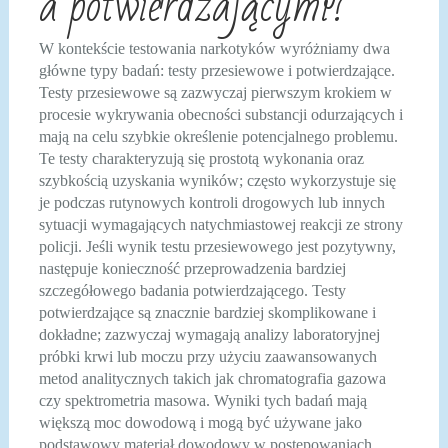
a potwierdzającymi?
W kontekście testowania narkotyków wyróżniamy dwa
główne typy badań: testy przesiewowe i potwierdzające.
Testy przesiewowe są zazwyczaj pierwszym krokiem w
procesie wykrywania obecności substancji odurzających i
mają na celu szybkie określenie potencjalnego problemu.
Te testy charakteryzują się prostotą wykonania oraz
szybkością uzyskania wyników; często wykorzystuje się
je podczas rutynowych kontroli drogowych lub innych
sytuacji wymagających natychmiastowej reakcji ze strony
policji. Jeśli wynik testu przesiewowego jest pozytywny,
następuje konieczność przeprowadzenia bardziej
szczegółowego badania potwierdzającego. Testy
potwierdzające są znacznie bardziej skomplikowane i
dokładne; zazwyczaj wymagają analizy laboratoryjnej
próbki krwi lub moczu przy użyciu zaawansowanych
metod analitycznych takich jak chromatografia gazowa
czy spektrometria masowa. Wyniki tych badań mają
większą moc dowodową i mogą być używane jako
podstawowy materiał dowodowy w postępowaniach