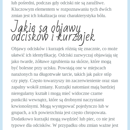
lub pośredni, podczas gdy odciski nie są zaraźliwe.
Kluczowym elementem w rozpoznawaniu tych dwóch
zmian jest ich lokalizacja oraz charakterystyka bólu.
Jakie są objawy
odcisków i kurzajek
Objawy odcisków i kurzajek różnią się znacznie, co może
ułatwić ich identyfikację. Odciski zazwyczaj objawiają się
jako twarde, żółtawe zgrubienia na skórze, które mogą
być bolesne przy ucisku. Powstają one w miejscach
narażonych na długotrwałe tarcie, takich jak palce stóp
czy pięty. Często towarzyszy im zaczerwienienie oraz stan
zapalny wokół zmiany. Kurzajki natomiast mają bardziej
nieregularny kształt i mogą mieć widoczne czarne
punkciki wewnątrz, które są drobnymi naczyniami
krwionośnymi. Mogą występować pojedynczo lub w
grupach, a ich powierzchnia jest często chropowata.
Dodatkowo kurzajki mogą swędzieć lub piec, co nie jest
typowe dla odcisków. W przypadku obu zmian ważne jest