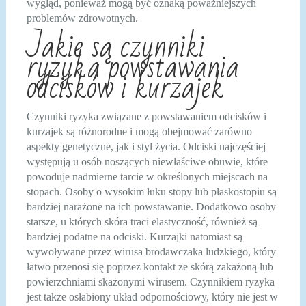
wygląd, ponieważ mogą być oznaką poważniejszych
problemów zdrowotnych.
Jakie są czynniki
ryzyka powstawania
odcisków i kurzajek
Czynniki ryzyka związane z powstawaniem odcisków i
kurzajek są różnorodne i mogą obejmować zarówno
aspekty genetyczne, jak i styl życia. Odciski najczęściej
występują u osób noszących niewłaściwe obuwie, które
powoduje nadmierne tarcie w określonych miejscach na
stopach. Osoby o wysokim łuku stopy lub płaskostopiu są
bardziej narażone na ich powstawanie. Dodatkowo osoby
starsze, u których skóra traci elastyczność, również są
bardziej podatne na odciski. Kurzajki natomiast są
wywoływane przez wirusa brodawczaka ludzkiego, który
łatwo przenosi się poprzez kontakt ze skórą zakażoną lub
powierzchniami skażonymi wirusem. Czynnikiem ryzyka
jest także osłabiony układ odpornościowy, który nie jest w