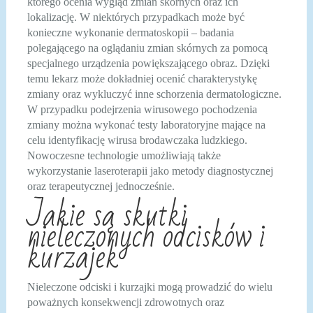
którego ocenia wygląd zmian skórnych oraz ich
lokalizację. W niektórych przypadkach może być
konieczne wykonanie dermatoskopii – badania
polegającego na oglądaniu zmian skórnych za pomocą
specjalnego urządzenia powiększającego obraz. Dzięki
temu lekarz może dokładniej ocenić charakterystykę
zmiany oraz wykluczyć inne schorzenia dermatologiczne.
W przypadku podejrzenia wirusowego pochodzenia
zmiany można wykonać testy laboratoryjne mające na
celu identyfikację wirusa brodawczaka ludzkiego.
Nowoczesne technologie umożliwiają także
wykorzystanie laseroterapii jako metody diagnostycznej
oraz terapeutycznej jednocześnie.
Jakie są skutki
nieleczonych odcisków i
kurzajek
Nieleczone odciski i kurzajki mogą prowadzić do wielu
poważnych konsekwencji zdrowotnych oraz