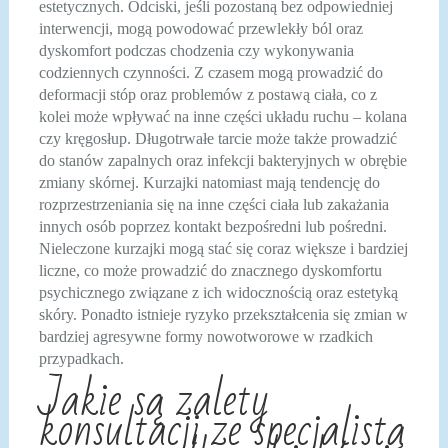
estetycznych. Odciski, jeśli pozostaną bez odpowiedniej
interwencji, mogą powodować przewlekły ból oraz
dyskomfort podczas chodzenia czy wykonywania
codziennych czynności. Z czasem mogą prowadzić do
deformacji stóp oraz problemów z postawą ciała, co z
kolei może wpływać na inne części układu ruchu – kolana
czy kręgosłup. Długotrwałe tarcie może także prowadzić
do stanów zapalnych oraz infekcji bakteryjnych w obrębie
zmiany skórnej. Kurzajki natomiast mają tendencję do
rozprzestrzeniania się na inne części ciała lub zakażania
innych osób poprzez kontakt bezpośredni lub pośredni.
Nieleczone kurzajki mogą stać się coraz większe i bardziej
liczne, co może prowadzić do znacznego dyskomfortu
psychicznego związane z ich widocznością oraz estetyką
skóry. Ponadto istnieje ryzyko przekształcenia się zmian w
bardziej agresywne formy nowotworowe w rzadkich
przypadkach.
Jakie są zalety
konsultacji ze specjalistą