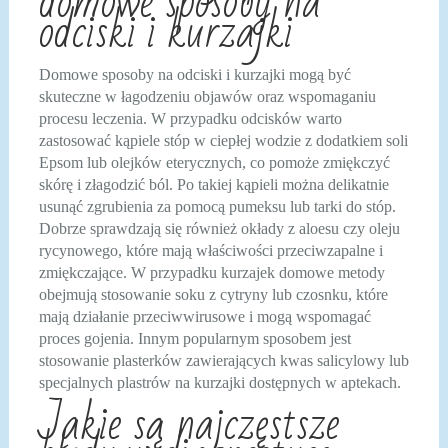
domowe sposoby na
odciski i kurzajki
Domowe sposoby na odciski i kurzajki mogą być
skuteczne w łagodzeniu objawów oraz wspomaganiu
procesu leczenia. W przypadku odcisków warto
zastosować kąpiele stóp w ciepłej wodzie z dodatkiem soli
Epsom lub olejków eterycznych, co pomoże zmiękczyć
skórę i złagodzić ból. Po takiej kąpieli można delikatnie
usunąć zgrubienia za pomocą pumeksu lub tarki do stóp.
Dobrze sprawdzają się również okłady z aloesu czy oleju
rycynowego, które mają właściwości przeciwzapalne i
zmiękczające. W przypadku kurzajek domowe metody
obejmują stosowanie soku z cytryny lub czosnku, które
mają działanie przeciwwirusowe i mogą wspomagać
proces gojenia. Innym popularnym sposobem jest
stosowanie plasterków zawierających kwas salicylowy lub
specjalnych plastrów na kurzajki dostępnych w aptekach.
Jakie są najczęstsze