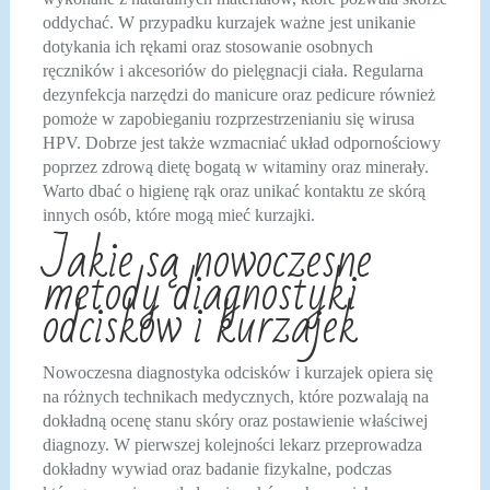
oddychać. W przypadku kurzajek ważne jest unikanie
dotykania ich rękami oraz stosowanie osobnych
ręczników i akcesoriów do pielęgnacji ciała. Regularna
dezynfekcja narzędzi do manicure oraz pedicure również
pomoże w zapobieganiu rozprzestrzenianiu się wirusa
HPV. Dobrze jest także wzmacniać układ odpornościowy
poprzez zdrową dietę bogatą w witaminy oraz minerały.
Warto dbać o higienę rąk oraz unikać kontaktu ze skórą
innych osób, które mogą mieć kurzajki.
Jakie są nowoczesne
metody diagnostyki
odcisków i kurzajek
Nowoczesna diagnostyka odcisków i kurzajek opiera się
na różnych technikach medycznych, które pozwalają na
dokładną ocenę stanu skóry oraz postawienie właściwej
diagnozy. W pierwszej kolejności lekarz przeprowadza
dokładny wywiad oraz badanie fizykalne, podczas