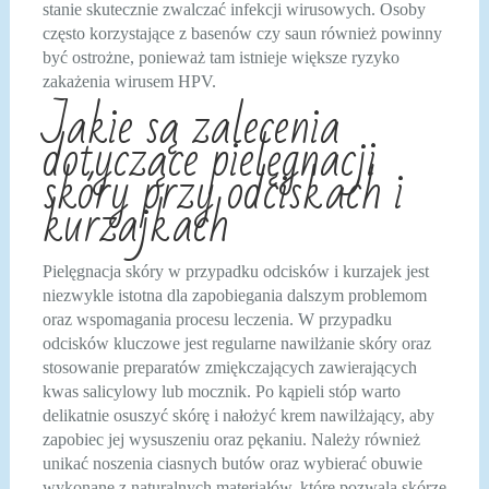
stanie skutecznie zwalczać infekcji wirusowych. Osoby
często korzystające z basenów czy saun również powinny
być ostrożne, ponieważ tam istnieje większe ryzyko
zakażenia wirusem HPV.
Jakie są zalecenia
dotyczące pielęgnacji
skóry przy odciskach i
kurzajkach
Pielęgnacja skóry w przypadku odcisków i kurzajek jest
niezwykle istotna dla zapobiegania dalszym problemom
oraz wspomagania procesu leczenia. W przypadku
odcisków kluczowe jest regularne nawilżanie skóry oraz
stosowanie preparatów zmiękczających zawierających
kwas salicylowy lub mocznik. Po kąpieli stóp warto
delikatnie osuszyć skórę i nałożyć krem nawilżający, aby
zapobiec jej wysuszeniu oraz pękaniu. Należy również
unikać noszenia ciasnych butów oraz wybierać obuwie
wykonane z naturalnych materiałów, które pozwala skórze