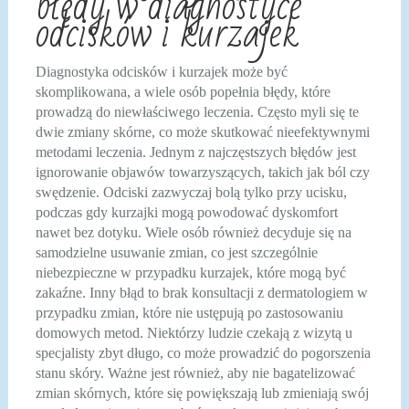
błędy w diagnostyce
odcisków i kurzajek
Diagnostyka odcisków i kurzajek może być
skomplikowana, a wiele osób popełnia błędy, które
prowadzą do niewłaściwego leczenia. Często myli się te
dwie zmiany skórne, co może skutkować nieefektywnymi
metodami leczenia. Jednym z najczęstszych błędów jest
ignorowanie objawów towarzyszących, takich jak ból czy
swędzenie. Odciski zazwyczaj bolą tylko przy ucisku,
podczas gdy kurzajki mogą powodować dyskomfort
nawet bez dotyku. Wiele osób również decyduje się na
samodzielne usuwanie zmian, co jest szczególnie
niebezpieczne w przypadku kurzajek, które mogą być
zakaźne. Inny błąd to brak konsultacji z dermatologiem w
przypadku zmian, które nie ustępują po zastosowaniu
domowych metod. Niektórzy ludzie czekają z wizytą u
specjalisty zbyt długo, co może prowadzić do pogorszenia
stanu skóry. Ważne jest również, aby nie bagatelizować
zmian skórnych, które się powiększają lub zmieniają swój